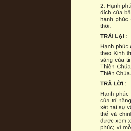
2. Hạnh phú
đích của bả
hạnh phúc 
thôi.
TRÁI LẠI
:
Hạnh phúc c
theo Kinh t
sáng của tin
Thiên Chúa
Thiên Chúa
TRẢ LỜI
:
Hạnh phúc c
của trí năn
xét hai sự v
thể và chí
được xem xé
phúc; vì mỗ