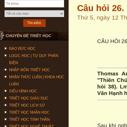
Câu hỏi 26.
Thứ 5, ngày 12 T
CHUYÊN ĐỀ TRIẾT HỌC
CÂU HỎI 2
ĐẠO ĐỨC HỌC
LOGIC HỌC | TƯ DUY PHẢN
BIỆN
NHẬP MÔN TRIẾT HỌC
Thomas A
NHẬN THỨC LUẬN | KHOA HỌC
"Thiên Chú
LUẬN
hỏi 38). L
SIÊU HÌNH HỌC
Văn Hạnh h
TRIẾT HỌC GIÁO DỤC
TRIẾT HỌC LỊCH SỬ
TRIẾT HỌC NHÂN HỌC
TRIẾT HỌC TINH THẦN
Sau khi ngh
TRIẾT HỌC NGHỆ THUẬT