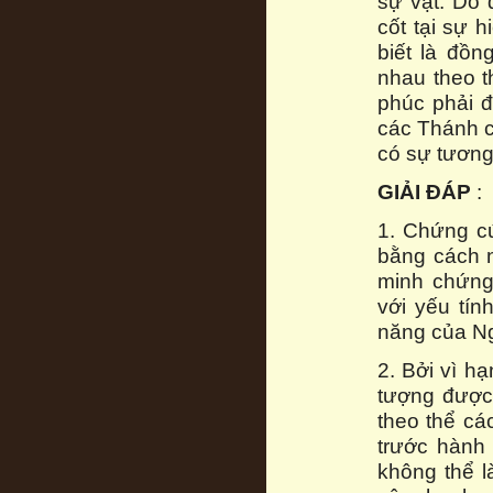
sự vật. Do 
cốt tại sự 
biết là đồn
nhau theo t
phúc phải đ
các Thánh c
có sự tương
GIẢI ĐÁP
:
1. Chứng c
bằng cách n
minh chứng
với yếu tín
năng của Ng
2. Bởi vì hạ
tượng được 
theo thể cá
trước hành 
không thể l