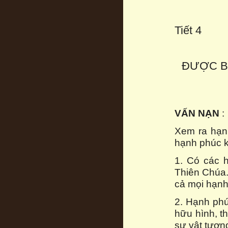
Tiết 4
ĐƯỢC B
VẤN NẠN
:
Xem ra hạn
hạnh phúc 
1. Có các h
Thiên Chúa.
cả mọi hạnh
2. Hạnh phú
hữu hình, th
sự vật tươn