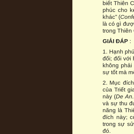
biết Thiên 
phúc cho kẻ
khác” (
Confe
là có gì đư
trong Thiên
GIẢI ĐÁP
:
1. Hạnh phú
đối; đối vớ
không phải 
sự tốt mà m
2. Mục đích
của Triết gi
này (
De An.
và sự thu đ
năng là Th
đích này; 
trong sự s
đó.