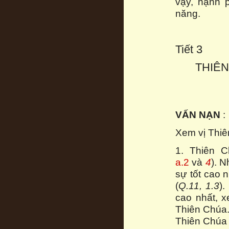
vậy, hạnh 
năng.
Tiết 3
THIÊ
VẤN NẠN
:
Xem vị Thiê
1. Thiên C
a.2
và
4
). 
sự tốt cao n
(
Q.11, 1.3
).
cao nhất, x
Thiên Chúa.
Thiên Chúa 