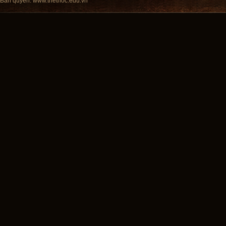
Bản quyền:
www.triethoc.edu.vn