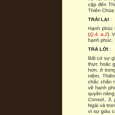
cập đến Thi
Thiên Chúa 
TRÁI LẠI
:
Hạnh phúc l
(
Q.4, a.2
). 
hạnh phúc.
TRẢ LỜI
:
Bất cứ sự g
thực hoặc gi
hơn, ở tro
niệm, Thiê
chắc chắn n
về hạnh phú
quyền năng, 
Consol., 3,
Ngài và tron
vì sự giàu 