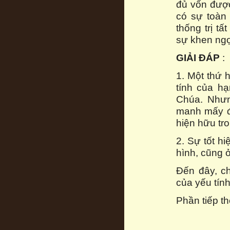
đủ vốn được
có sự toàn
thống trị t
sự khen ngợi
GIẢI ĐÁP
:
1. Một thứ 
tính của h
Chúa. Nhưn
manh mấy đi
hiện hữu tr
2. Sự tốt h
hình, cũng ở
Đến đây, ch
của yếu tín
Phần tiếp t