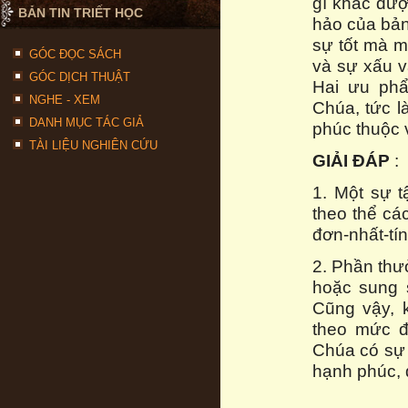
gì khác đượ
BẢN TIN TRIẾT HỌC
hảo của bản
sự tốt mà m
GÓC ĐỌC SÁCH
và sự xấu v
GÓC DỊCH THUẬT
Hai ưu phẩ
NGHE - XEM
Chúa, tức l
DANH MỤC TÁC GIẢ
phúc thuộc 
TÀI LIỆU NGHIÊN CỨU
GIẢI ĐÁP
:
1. Một sự t
theo thể cá
đơn-nhất-tín
2. Phần thư
hoặc sung 
Cũng vậy, k
theo mức đ
Chúa có sự 
hạnh phúc, 