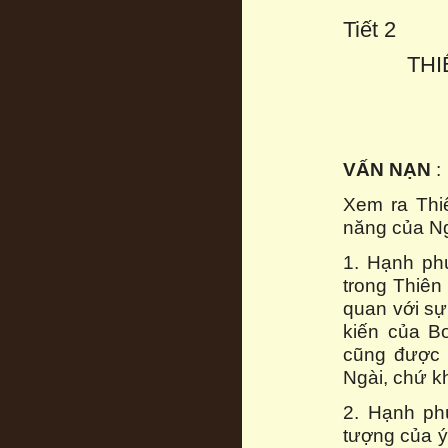
Tiết 2
THI
VẤN NẠN
:
Xem ra Thi
năng của Ng
1. Hạnh phú
trong Thiên 
quan với sự
kiến của B
cũng được n
Ngài, chứ kh
2. Hạnh ph
tượng của ý