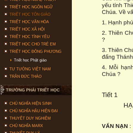
yếu tính Th
TRIẾT HỌC NGÔN NGỮ
Chúa. Về vấ
TRIẾT HỌC TÔN GIÁO
1. Hạnh phú
TRIẾT HỌC VĂN HÓA
TRIẾT HỌC XÃ HỘI
2. Thiên Ch
TRIẾT HỌC TÌNH YÊU
?
TRIẾT HỌC CHO TRẺ EM
3. Thiên Ch
TRIẾT HỌC ĐÔNG PHƯƠNG
đấng Thánh
Triết học Phật giáo
4. Mỗi hạn
TƯ TƯỞNG VIỆT NAM
Chúa ?
TRẦN ĐỨC THẢO
TRƯỜNG PHÁI TRIẾT HỌC
Tiết 1
CHỦ NGHĨA HIỆN SINH
HẠ
CHỦ NGHĨA HẬU HIỆN ĐẠI
THUYẾT DUY NGHIỆM
VẤN NẠN
:
CHỦ NGHĨA MARX