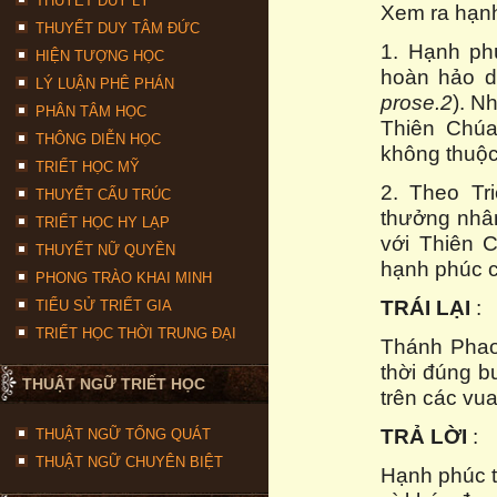
THUYẾT DUY LÝ
Xem ra hạnh
THUYẾT DUY TÂM ĐỨC
1. Hạnh ph
HIỆN TƯỢNG HỌC
hoàn hảo do
LÝ LUẬN PHÊ PHÁN
prose.2
). N
PHÂN TÂM HỌC
Thiên Chúa
THÔNG DIỄN HỌC
không thuộc
TRIẾT HỌC MỸ
2. Theo Tr
THUYẾT CẤU TRÚC
thưởng nhân
TRIẾT HỌC HY LẠP
với Thiên 
THUYẾT NỮ QUYỀN
hạnh phúc 
PHONG TRÀO KHAI MINH
TRÁI LẠI
:
TIỂU SỬ TRIẾT GIA
TRIẾT HỌC THỜI TRUNG ĐẠI
Thánh Phao
thời đúng b
THUẬT NGỮ TRIẾT HỌC
trên các vua
TRẢ LỜI
:
THUẬT NGỮ TỔNG QUÁT
THUẬT NGỮ CHUYÊN BIỆT
Hạnh phúc t