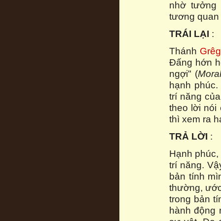
nhờ tưởng 
tương quan 
TRÁI LẠI
:
Thánh
Grêg
Đấng hớn hở
ngợi" (
Moral
hạnh phúc. 
trí năng của
theo lời nói
thì xem ra h
TRẢ LỜI
:
Hạnh phúc, 
trí năng. V
bản tính mì
thường, ướ
trong bản t
hành động n