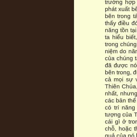
trường hợp
phát xuất b
bên trong t
thấy điều đó
năng tồn tại
ta hiểu biết
trong chúng 
niệm do năn
của chúng t
đã được nói
bên trong, 
cả mọi sự v
Thiên Chúa,
nhất, nhưng
các bản thể
có trí năn
tượng của T
cái gì ở tr
chỗ, hoặc 
quả của nó 