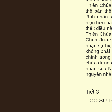
Thiên Chúa,
thể bản thể
lãnh nhận 
hiện hữu nà
thể : điều 
Thiên Chúa;
Chúa được 
nhận sự hiệ
không phải 
chính tron
chứa dựng c
nhân của Ng
nguyên nhân
Tiết 3
CÓ SỰ 