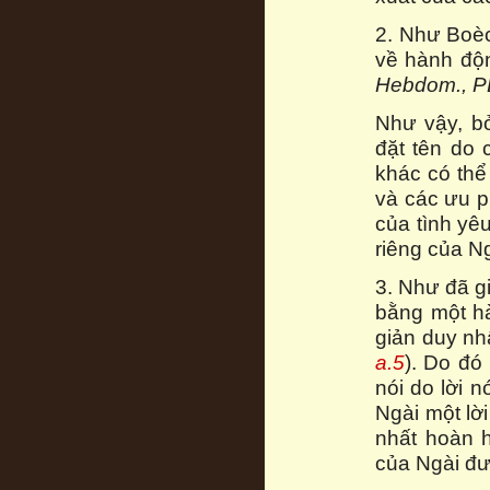
2. Như Boèc
về hành động
Hebdom., P
Như vậy, bở
đặt tên do 
khác có thể
và các ưu p
của tình yê
riêng của Ng
3. Như đã gi
bằng một h
giản duy nh
a.5
). Do đó
nói do lời n
Ngài một lờ
nhất hoàn 
của Ngài đư