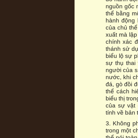
nguồn gốc m
thể bằng m
hành động h
của chủ thể 
xuất mà lập
chính xác đ
thánh sử dụ
biểu lộ sự 
sự thụ thai
người của s
nước, khi c
đá, gò đồi 
thể cách hi
biểu thị tro
của sự vật 
tính về bản 
3. Không p
trong một c
thể nói toà