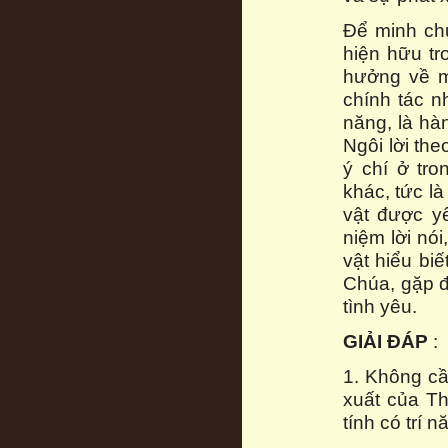
Để minh chứ
hiện hữu tr
hưởng về m
chính tác n
năng, là hà
Ngôi lời th
ý chí ở tr
khác, tức là
vật được y
niệm lời nói
vật hiểu biế
Chúa, gặp đ
tình yêu.
GIẢI ĐÁP
:
1. Không cầ
xuất của Th
tính có trí 