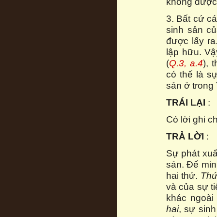
không được 
3. Bất cứ cá
sinh sản củ
được lấy ra
lập hữu. Vậ
(
Q.3, a.4
), 
có thể là s
sản ở trong
TRÁI LẠI
:
Có lời ghi 
TRẢ LỜI
:
Sự phát xuấ
sản. Để min
hai thứ.
Thứ
và của sự ti
khác ngoài 
hai
, sự sinh