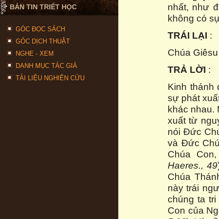
nhất, như đ
BẢN TIN TRIẾT HỌC
không có sự
GÓC ĐỌC SÁCH
TRÁI LẠI
:
GÓC DỊCH THUẬT
Chúa Giêsu 
NGHE - XEM
DANH MỤC TÁC GIẢ
TRẢ LỜI
:
TÀI LIỆU NGHIÊN CỨU
Kinh thánh 
sự phát xuấ
khác nhau. 
xuất từ ngu
nói Đức Chú
và Đức Chú
Chúa Con, 
Haeres., 49
Chúa Thánh
này trái ng
chúng ta tr
Con của Ngà