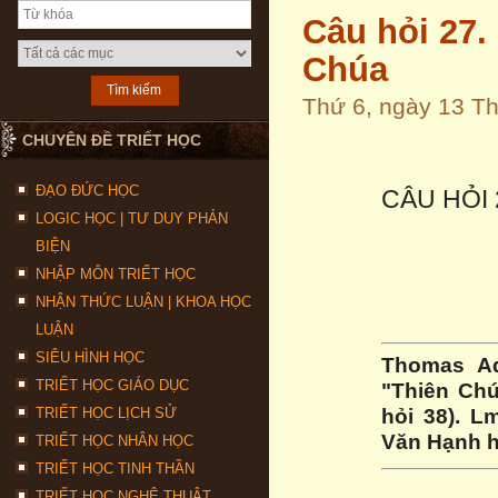
Câu hỏi 27.
Chúa
Thứ 6, ngày 13 T
CHUYÊN ĐỀ TRIẾT HỌC
ĐẠO ĐỨC HỌC
CÂU HỎI 
LOGIC HỌC | TƯ DUY PHẢN
BIỆN
NHẬP MÔN TRIẾT HỌC
NHẬN THỨC LUẬN | KHOA HỌC
LUẬN
SIÊU HÌNH HỌC
Thomas A
TRIẾT HỌC GIÁO DỤC
"Thiên Chú
hỏi 38). L
TRIẾT HỌC LỊCH SỬ
Văn Hạnh h
TRIẾT HỌC NHÂN HỌC
TRIẾT HỌC TINH THẦN
TRIẾT HỌC NGHỆ THUẬT