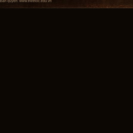
Bản quyền:
www.triethoc.edu.vn