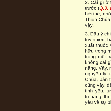
2. Cái gì ở
trước (
Q.3, 
bởi thế, nh
Thiên Chúa
vậy.
3. Dầu ý ch
tuy nhiên, b
xuất thuộc 
hữu trong m
trong một t
không cái g
năng. Vậy, 
nguyên lý, 
Chúa, bản t
cũng vậy, dầ
tình yêu, t
trí năng, th
yêu và sự p