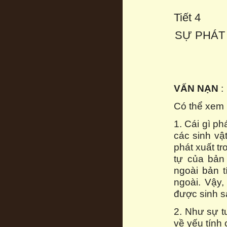
Tiết 4
SỰ PHÁT
VẤN NẠN
:
Có thể xem r
1. Cái gì ph
các sinh vật
phát xuất t
tự của bản
ngoài bản 
ngoài. Vậy,
được sinh s
2. Như sự t
về yếu tính 