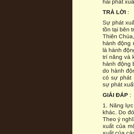
hai phát xuất
TRẢ LỜI
:
Sự phát xuấ
tồn tại bên 
Thiên Chúa,
hành động 
là hành động
trí năng và
hành động 
do hành độn
có sự phát 
sự phát xuất
GIẢI ĐÁP
:
1. Năng lực
khác. Do đó
Theo ý nghĩ
xuất của mộ
xuất của các