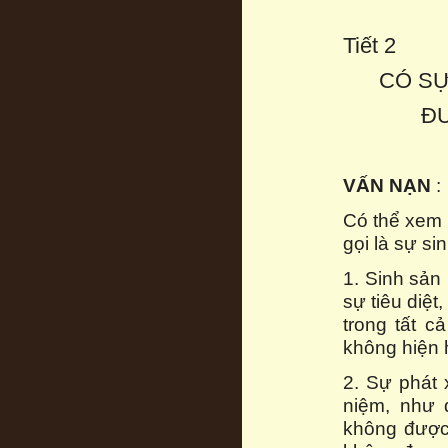
Tiết 2
CÓ SỰ
Đ
VẤN
NẠN
:
Có thể xem 
gọi là sự si
1. Sinh sản 
sự tiêu diệt
trong tất c
không hiện 
2. Sự phát 
niệm, như 
không được 