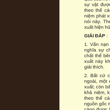
sự vật đượ
theo thể c
niệm phát x
nói này. Th
xuất hiện h
GIẢI ĐÁP
:
1. Vấn nạn 
nghĩa sự c
chất thể bê
xuất này k
giải thích.
2. Bất cứ c
ngoài, một 
xuất; còn b
khả niệm, k
theo thể c
nguồn gốc m
càng được h