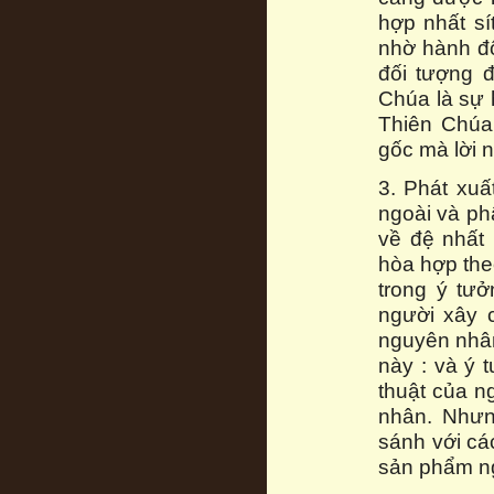
hợp nhất sít
nhờ hành độ
đối tượng đ
Chúa là sự 
Thiên Chúa 
gốc mà lời 
3. Phát xuấ
ngoài và ph
về đệ nhất
hòa hợp th
trong ý tư
người xây 
nguyên nhân
này : và ý
thuật của n
nhân. Nhưn
sánh với cá
sản phẩm ng