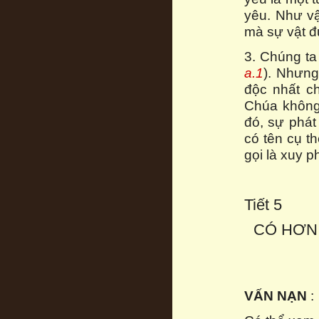
yêu. Như v
mà sự vật đ
3. Chúng ta
a.1
). Nhưng
độc nhất ch
Chúa không 
đó, sự phát
có tên cụ th
gọi là xuy p
Tiết 5
CÓ HƠN
VẤN NẠN
: