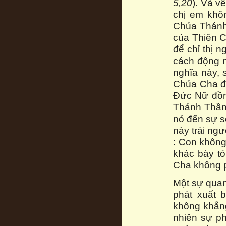
5,20
). Và v
chị em khôn
Chúa Thánh
của Thiên 
để chỉ thị 
cách động n
nghĩa này, 
Chúa Cha đư
Đức Nữ đồn
Thánh Thần,
nó đến sự s
này trái ng
: Con không
khác bày tỏ
Cha không 
Một sự quan
phát xuất 
không khẳng
nhiên sự ph