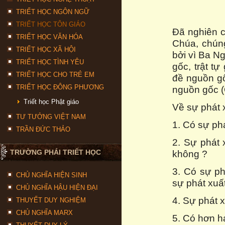
TRIẾT HỌC NGÔN NGỮ
TRIẾT HỌC TÔN GIÁO
Đã nghiên c
TRIẾT HỌC VĂN HÓA
Chúa, chún
TRIẾT HỌC XÃ HỘI
bởi vì Ba N
TRIẾT HỌC TÌNH YÊU
gốc, trật tự
TRIẾT HỌC CHO TRẺ EM
đề nguồn gố
TRIẾT HỌC ĐÔNG PHƯƠNG
nguồn gốc (Q
Triết học Phật giáo
Về sự phát 
TƯ TƯỞNG VIỆT NAM
1. Có sự ph
TRẦN ĐỨC THẢO
2. Sự phát 
TRƯỜNG PHÁI TRIẾT HỌC
không ?
3. Có sự ph
CHỦ NGHĨA HIỆN SINH
sự phát xuấ
CHỦ NGHĨA HẬU HIỆN ĐẠI
4. Sự phát 
THUYẾT DUY NGHIỆM
CHỦ NGHĨA MARX
5. Có hơn h