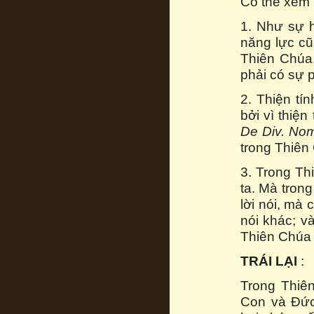
Có thể xem 
1. Như sự 
năng lực cũ
Thiên Chúa,
phải có sự p
2. Thiện tí
bởi vì thiện
De Div. Nom
trong Thiên
3. Trong Th
ta. Mà tron
lời nói, mà 
nói khác; v
Thiên Chúa 
TRÁI LẠI
:
Trong Thiê
Con và Đức