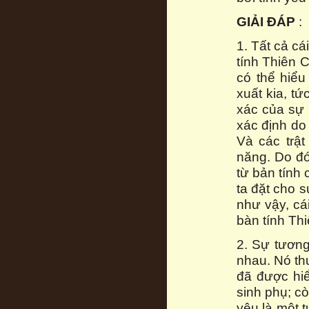
GIẢI ĐÁP
:
1. Tất cả cá
tính Thiên 
có thể hiểu
xuất kia, t
xác của sự 
xác định do 
Và các trật
năng. Do đó
từ bản tính 
ta đặt cho s
như vậy, cái
bàn tính Th
2. Sự tương
nhau. Nó thu
đã được hiể
sinh phụ; c
yêu là một t