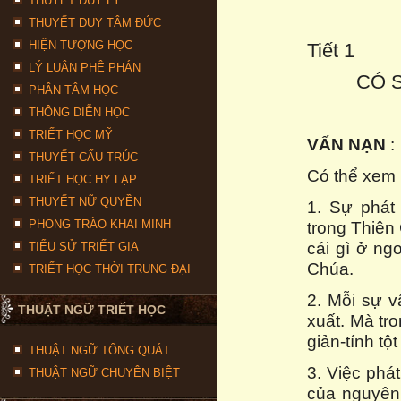
THUYẾT DUY LÝ
THUYẾT DUY TÂM ĐỨC
HIỆN TƯỢNG HỌC
Tiết 1
LÝ LUẬN PHÊ PHÁN
CÓ 
PHÂN TÂM HỌC
THÔNG DIỄN HỌC
TRIẾT HỌC MỸ
VẤN
NẠN
:
THUYẾT CẤU TRÚC
Có thể xem 
TRIẾT HỌC HY LẠP
THUYẾT NỮ QUYỀN
1. Sự phát
PHONG TRÀO KHAI MINH
trong Thiên
cái gì ở ng
TIỂU SỬ TRIẾT GIA
Chúa.
TRIẾT HỌC THỜI TRUNG ĐẠI
2. Mỗi sự v
THUẬT NGỮ TRIẾT HỌC
xuất. Mà tr
giản-tính tộ
THUẬT NGỮ TỔNG QUÁT
3. Việc phá
THUẬT NGỮ CHUYÊN BIỆT
của nguyên