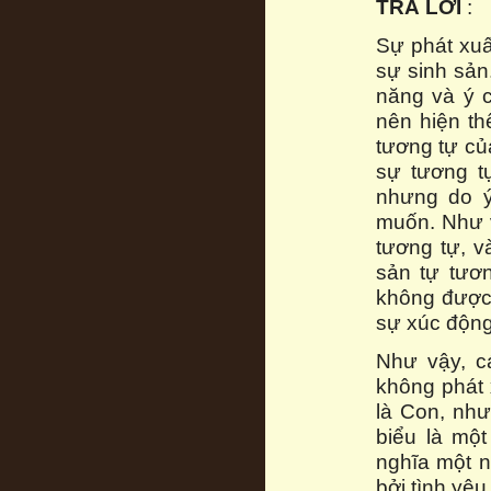
TRẢ LỜI
:
Sự phát xuấ
sự sinh sản
năng và ý c
nên hiện th
tương tự củ
sự tương t
nhưng do ý
muốn. Như v
tương tự, v
sản tự tươn
không được 
sự xúc động
Như vậy, cá
không phát 
là Con, như
biểu là mộ
nghĩa một n
bởi tình yê