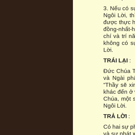
3. Nếu có s
Ngôi Lời, t
được thực h
đồng-nhất-h
chí và trí n
không có s
Lời.
TRÁI LẠI
:
Đức Chúa T
và Ngài ph
“Thầy sẽ x
khác đến ở 
Chúa, một s
Ngôi Lời.
TRẢ LỜI
:
Có hai sự p
và sự phát 