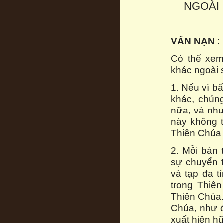
NGOÀI 
VẤN NẠN
:
Có thể xem
khác ngoài 
1. Nếu vì b
khác, chún
nữa, và như
này không t
Thiên Chúa 
2. Mỗi bản 
sự chuyển t
và tạp đa t
trong Thiê
Thiên Chúa.
Chúa, như đ
xuất hiện h