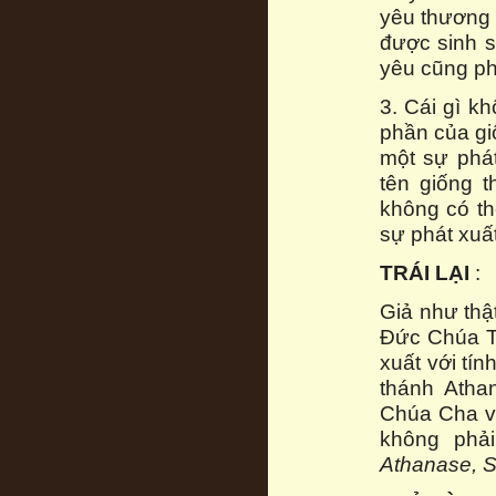
yêu thương 
được sinh s
yêu cũng ph
3. Cái gì kh
phần của gi
một sự phát
tên giống t
không có th
sự phát xuất
TRÁI LẠI
:
Giả như thật
Đức Chúa Th
xuất với tín
thánh Atha
Chúa Cha v
không phả
Athanase, S