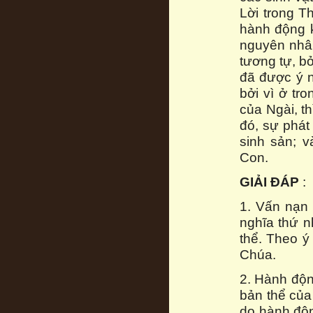
Lời trong T
hành động k
nguyên nhân
tương tự, bở
đã được ý n
bởi vì ở tr
của Ngài, th
đó, sự phát
sinh sản; 
Con.
GIẢI ĐÁP
:
1. Vấn nạn 
nghĩa thứ n
thể. Theo ý
Chúa.
2. Hành độn
bản thể của 
do hành độn