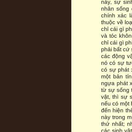
này, sự sin
nhân sống 
chính xác l
thuộc về lo
chỉ cái gì p
và tóc khôn
chỉ cái gì 
phải bất cứ 
các động vậ
nó có sự tư
có sự phát 
một bản tín
ngựa phát x
từ sự sống 
vật, thì sự
nếu có một 
đến hiện th
này trong m
thứ nhất; 
các sinh vậ