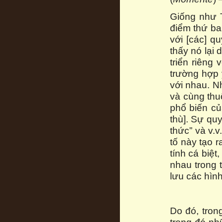
Giống như T
điểm thứ ba
với [các] q
thấy nó lại 
triển riêng
trường hợp ý
với nhau. N
và cùng thuộ
phổ biến củ
thù]. Sự quy
thức” và v.v
tố này tạo r
tính cá biệt
nhau trong t
lưu các hình
Do đó, trong