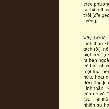
theo phương 
cả hiện thự
thôi (
die ged
tưởng].
Vậy, bởi lẽ 
Tinh thần kh
tách rời], n
biệt với Tự-
ra bên ngoài
cả hai, như
một lúc; nê
hữu, hoạt đ
đời sống [củ
Tinh thần. 
của nó và T
tức Tinh thầ
nhiên sự ho