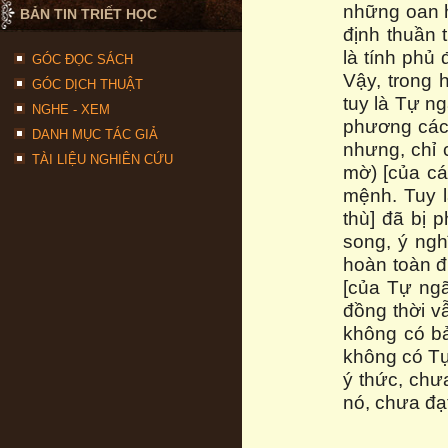
những oan 
BẢN TIN TRIẾT HỌC
định thuần 
là tính phủ 
GÓC ĐỌC SÁCH
Vậy, trong h
GÓC DỊCH THUẬT
tuy là Tự n
NGHE - XEM
phương cách 
DANH MỤC TÁC GIẢ
nhưng, chỉ 
TÀI LIỆU NGHIÊN CỨU
mờ) [của cá
mệnh. Tuy l
thù] đã bị 
song, ý ngh
hoàn toàn đ
[của Tự ngã
đồng thời vẫ
không có bả
không có Tự
ý thức, chư
nó, chưa đạ