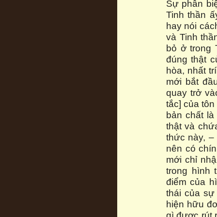
Sự phân biệ
Tinh thần ấ
hay nói cách
và Tinh thầ
bỏ ở trong 
đúng thật c
hòa, nhất tr
mới bắt đầu
quay trở và
tắc] của tôn
bản chất là
thật và chứ
thức này, – 
nên có chín
mới chỉ nhậ
trong hình 
điểm của hì
thái của sự 
hiện hữu đ
gì được rút 