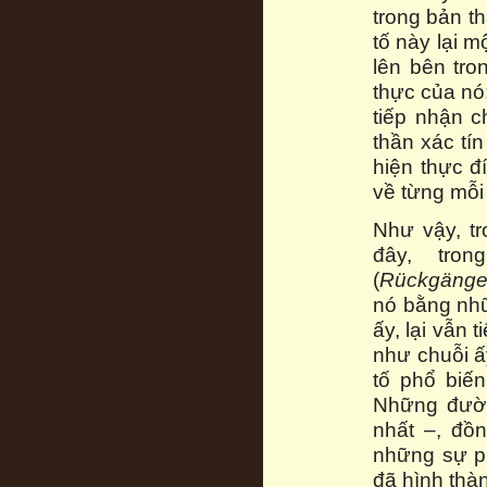
trong bản th
tố này lại m
lên bên tro
thực của nó
tiếp nhận c
thần xác tí
hiện thực đ
về từng mỗi 
Như vậy, tr
đây, tro
(
Rückgänge
nó bằng nhữ
ấy, lại vẫn t
như chuỗi ấ
tố phổ biế
Những đườn
nhất –, đồ
những sự ph
đã hình thà