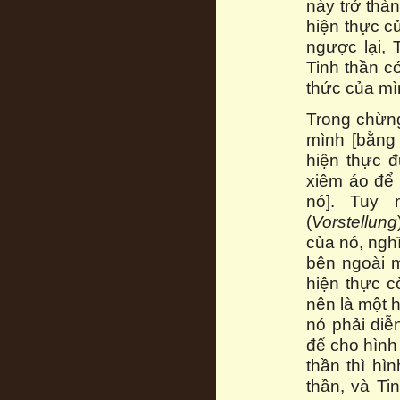
này trở thà
hiện thực c
ngược lại, 
Tinh thần c
thức của mì
Trong chừng
mình [bằng 
hiện thực đ
xiêm áo để 
nó]. Tuy 
(
Vorstellung
của nó, ngh
bên ngoài mà
hiện thực c
nên là một h
nó phải diễ
để cho hình 
thần thì hì
thần, và Ti