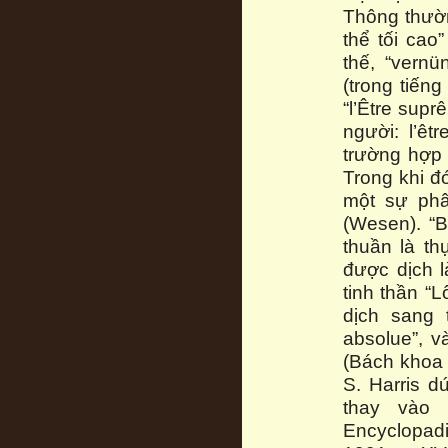
Thông thườn
thể tối ca
thế, “vernü
(trong tiến
“l’Être supr
người: l’êt
trường hợp 
Trong khi đ
một sự phân
(Wesen). “B
thuần là th
được dịch l
tinh thần “L
dịch sang t
absolue”, v
(Bách khoa t
S. Harris 
thay vào 
Encyclopadi