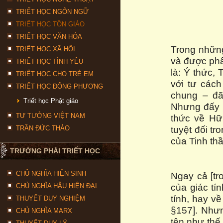
TRIẾT HỌC NGÔN NGỮ
TRIẾT HỌC TÔN GIÁO
TRIẾT HỌC VĂN HÓA
Trong những
TRIẾT HỌC XÃ HỘI
và được phâ
TRIẾT HỌC TÌNH YÊU
là: Ý thức, 
TRIẾT HỌC CHO TRẺ EM
với tư cách
TRIẾT HỌC ĐÔNG PHƯƠNG
chung – đã 
Triết học Phật giáo
Nhưng đấy l
TƯ TƯỞNG VIỆT NAM
thức về Hữu
tuyệt đối t
TRẦN ĐỨC THẢO
của Tinh thầ
TRƯỜNG PHÁI TRIẾT HỌC
CHỦ NGHĨA HIỆN SINH
Ngay cả [tr
của giác tí
CHỦ NGHĨA HẬU HIỆN ĐẠI
tính, hay v
THUYẾT DUY NGHIỆM
§157]. Nhưn
CHỦ NGHĨA MARX
tên như thế