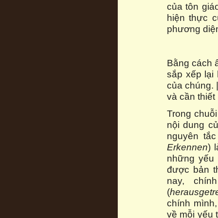
của tôn gi
hiện thực c
phương diệ
Bằng cách ấ
sắp xếp lại
của chúng. 
và cần thiết
Trong chuỗi
nội dung củ
nguyên tắc
Erkennen
) 
những yếu 
được bản th
nay, chín
(
herausgetr
chính mình,
về mỗi yếu 