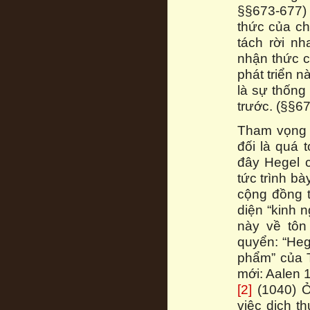
§§673-677) 
thức của ch
tách rời n
nhận thức c
phát triển n
là sự thống
trước. (§§6
Tham vọng t
đối là quá 
đây Hegel c
tức trình bà
cộng đồng t
diện “kinh 
này về tôn
quyển: “Heg
phẩm” của T
mới: Aalen 19
[2]
(1040) Ở
việc dịch t