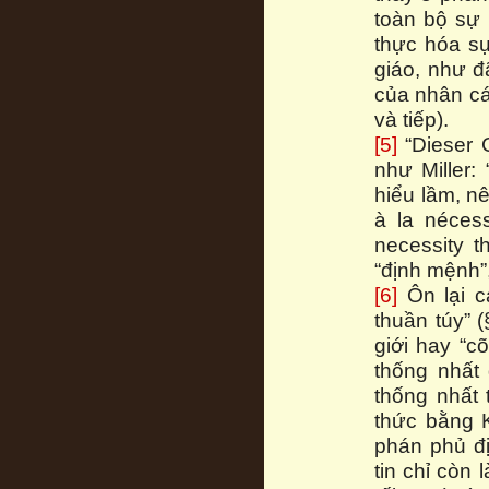
toàn bộ sự 
thực hóa sự
giáo, như đ
của nhân cá
và tiếp).
[5]
“Dieser G
như Miller: 
hiểu lầm, n
à la nécess
necessity t
“định mệnh”,
[6]
Ôn lại c
thuần túy” 
giới hay “cõ
thống nhất
thống nhất
thức bằng K
phán phủ đ
tin chỉ còn 