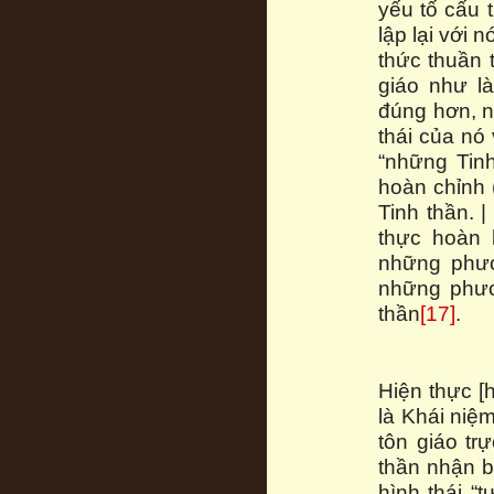
yếu tố cấu 
lập lại với 
thức thuần 
giáo như l
đúng hơn, n
thái của nó 
“những Tin
hoàn chỉnh (
Tinh thần. |
thực hoàn 
những phươ
những phươ
thần
[17]
.
Hiện thực [
là Khái niệm
tôn giáo trự
thần nhận b
hình thái “t