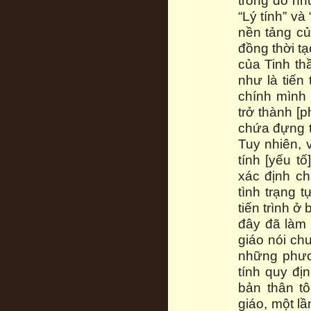
trong đó nh
“Lý tính” v
nền tảng củ
đồng thời t
của Tinh thầ
như là tiến 
chính mình
trở thành [ph
chứa đựng t
Tuy nhiên, v
tính [yếu t
xác định c
tình trạng 
tiến trình ở
đây đã làm 
giáo nói chu
những phươ
tính quy địn
bản thân tô
giáo, một lầ