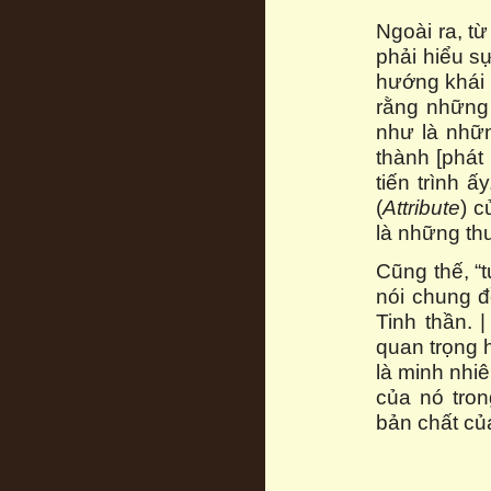
Ngoài ra, từ
phải hiểu 
hướng khái 
rằng những 
như là nhữ
thành [phát
tiến trình ấ
(
Attribute
) c
là những thu
Cũng thế, “t
nói chung đ
Tinh thần. 
quan trọng h
là minh nhiê
của nó tron
bản chất của