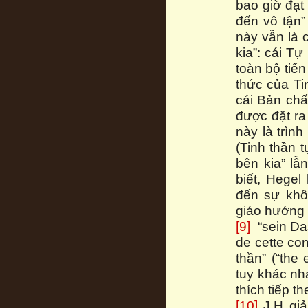
bao giờ đạt
đến vô tận” 
này vẫn là 
kia”: cái T
toàn bộ tiến
thức của Ti
cái Bản chất
được đặt ra
này là trìn
(Tinh thần t
bên kia” lẫ
biết, Hegel
đến sự khôn
giáo hướng 
[9]
“sein Dase
de cette con
thần” (“the 
tuy khác n
thích tiếp th
[10]
J.H giả