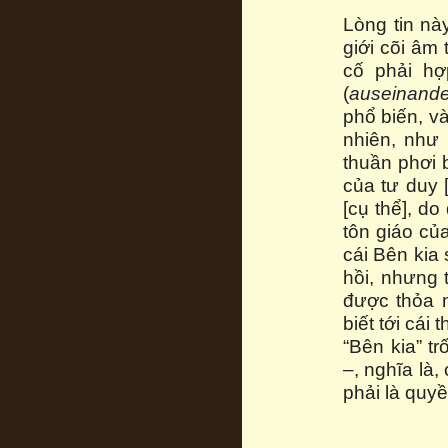
Lòng tin nà
giới cõi âm 
cố phải hợ
(
auseinande
phổ biến, và
nhiên, như
thuần phơi 
của tư duy 
[cụ thể], do
tôn giáo củ
cái Bên kia 
hồi, nhưng 
được thỏa m
biết tới cái 
“Bên kia” t
–, nghĩa là
phải là quy