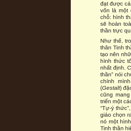
đạt được cái
vốn là một c
chỗ: hình th
sẽ hoàn toà
thần trực q
Như thế, tro
thân Tinh t
tạo nên nhữn
hình thức t
nhất định. C
thần” nói c
chính mình
(
Gestalt
) đặ
cũng mang 
triển một cá
“Tự-ý thức”,
giáo chọn r
nó một hình
Tinh thần h