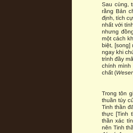
Sau cùng, t
rằng Bản ch
định, tích 
nhất với tín
nhưng đồng 
một cách kh
biệt, [song
ngay khi ch
trình đầy m
chính mình 
chất (
Wesen
Trong tôn g
thuần túy c
Tinh thần đ
thực [Tinh 
thần xác tí
nên Tinh thầ