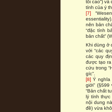
tối cao”) và
tính của ý t
[7]
“Wesenhe
essentialit
nên bản chấ
“đặc tính bả
bản chất” (W
Khi dùng ở 
với “các qu
các quy đị
được tạo ra
cứu trong “
gíc”.
[8]
Ý nghĩa c
giới” (§599 
“Bản chất tu
lý tính thự
nội dung nà
đề) vừa khô