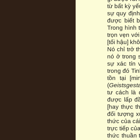
từ bất kỳ y
sự quy định;
được biết b
Trong hình 
trọn vẹn với
[tối hậu] kh
Nó chỉ trở t
nó ở trong 
sự xác tín 
trong đó Tin
tồn tại [m
(
Geistsgesta
tư cách là 
được lấp đầ
[hay thực t
đối tượng x
thức của cái
trực tiếp củ
thức thuần 