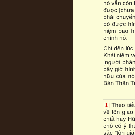
nó vẫn còn 
được [chưa 
phải chuyển
bỏ được hìn
niệm bao h
chính nó.
Chỉ đến lúc
Khái niệm v
[người phân
bấy giờ hìn
hữu của nó,
Bản Thân Tin
[1]
Theo tiể
về tôn giáo
chất hay Hữu
chỗ có ý t
sắc “tôn gi