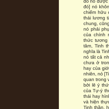
đó nó được đ
đó] nó khôn
chiếm hữu c
thái lương 
chung, cũn
nó phải phụ
của chính 
thức tương
tâm, Tinh 
nghĩa là Ti
nó tất cả n
chưa ở tron
hay của giớ
nhiên, nó [T
quan trong 
bởi lẽ ý th
của Tự-ý th
thái hay hìn
và hiện thự
Tinh thần, 