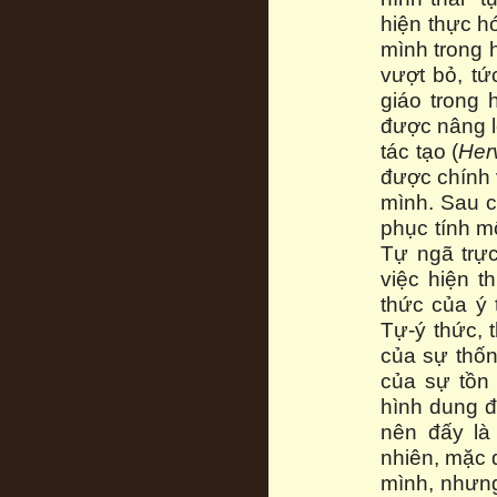
hiện thực hó
mình trong h
vượt bỏ, tứ
giáo trong 
được nâng l
tác tạo (
Her
được chính 
mình. Sau c
phục tính mộ
Tự ngã trực
việc hiện t
thức của ý 
Tự-ý thức, t
của sự thốn
của sự tồn 
hình dung đ
nên đấy là 
nhiên, mặc d
mình, nhưng