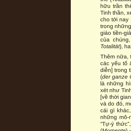
hữu trần th
Tinh thần, 
cho tới nay
trong những
giáo tiền-gi
của chúng,
Totalität
), h
Thêm nữa, t
các yếu tố 
diễn] trong 
(
der ganze 
là những hì
xét như Tinh
[về thời gia
và do đó, mớ
cái gì khác
những mô-
“Tự-ý thức”
(
Momente
) 