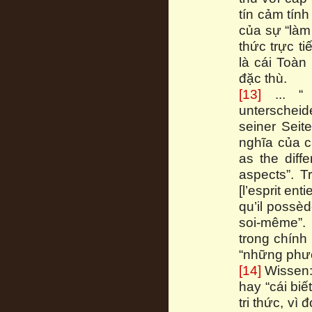
tín cảm tính
của sự “làm
thức trực t
là cái Toàn
đặc thù.
[13]
... “ 
unterschei
seiner Seit
nghĩa của cá
as the diff
aspects”. T
[l’esprit e
qu’il possèd
soi-même”. 
trong chính
“những phươ
[14]
Wissen: 
hay “cái biế
tri thức, vì