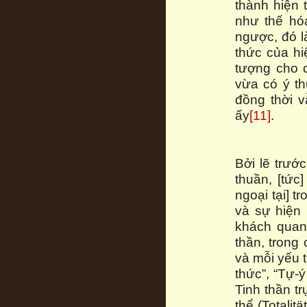
thành hiện 
như thế hóa
ngược, đó l
thức của hi
tượng cho c
vừa có ý th
đồng thời v
ấy
[11]
.
Bởi lẽ trướ
thuần, [tức
ngoại tại] t
và sự hiện
khách quan
thần, trong
và mỗi yếu t
thức”, “Tự-ý
Tinh thần tr
thể (Totalit