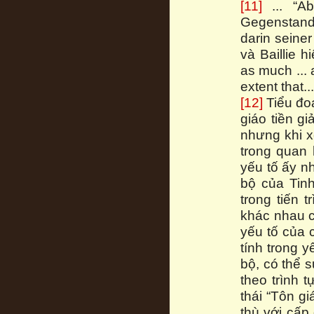
[11]
... “Ab
Gegenstand 
darin seiner
và Baillie h
as much ... a
extent that...
[12]
Tiểu đoạ
giáo tiền gi
nhưng khi xe
trong quan 
yếu tố ấy nh
bộ của Tinh
trong tiến 
khác nhau c
yếu tố của c
tính trong y
bộ, có thể 
theo trình t
thái “Tôn g
thù với cấp