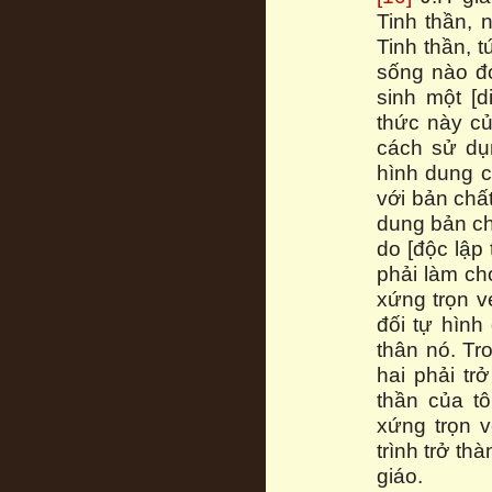
Tinh thần, 
Tinh thần, t
sống nào đó
sinh một [d
thức này củ
cách sử dụn
hình dung c
với bản chấ
dung bản ch
do [độc lập 
phải làm ch
xứng trọn v
đối tự hìn
thân nó. Tr
hai phải tr
thần của tô
xứng trọn v
trình trở th
giáo.