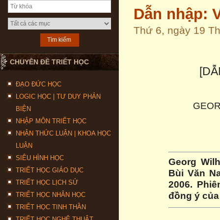
Dẫn nhập: V
Thứ 6, ngày 19 T
CHUYÊN ĐỀ TRIẾT HỌC
[DẪ
ĐẠO ĐỨC HỌC
LOGIC HỌC | TƯ DUY PHẢN
GEOR
BIỆN
NHẬP MÔN TRIẾT HỌC
NHẬN THỨC LUẬN | KHOA HỌC
LUẬN
SIÊU HÌNH HỌC
Georg Wilh
TRIẾT HỌC GIÁO DỤC
Bùi Văn Na
TRIẾT HỌC LỊCH SỬ
2006. Phiê
đồng ý của 
TRIẾT HỌC NHÂN HỌC
TRIẾT HỌC TINH THẦN
TRIẾT HỌC NGHỆ THUẬT