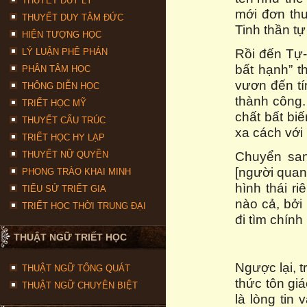
THUYẾT DUY LÝ
mới đơn thu
THUYẾT DUY TÂM ĐỨC
Tinh thần tự
HIỆN TƯỢNG HỌC
Rồi đến Tự-ý
LÝ LUẬN PHÊ PHÁN
bất hạnh” t
PHÂN TÂM HỌC
vươn đến t
THÔNG DIỄN HỌC
thành công.
TRIẾT HỌC MỸ
chất bất biế
THUYẾT CẤU TRÚC
xa cách với 
TRIẾT HỌC HY LẠP
Chuyển sang
THUYẾT NỮ QUYỀN
[người quan 
PHONG TRÀO KHAI MINH
hình thái r
TIỂU SỬ TRIẾT GIA
nào cả, bởi
TRIẾT HỌC THỜI TRUNG ĐẠI
đi tìm chính 
THUẬT NGỮ TRIẾT HỌC
Ngược lại, t
THUẬT NGỮ TỔNG QUÁT
thức tôn giá
THUẬT NGỮ CHUYÊN BIỆT
là lòng tin