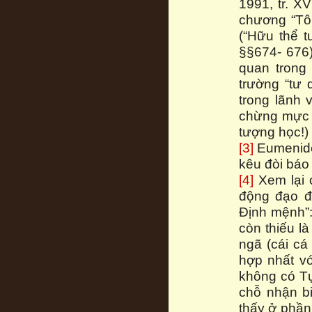
1991, tr. X
chương “Tôn
(“Hữu thể t
§§674- 676)
quan trong
trường “tư
trong lãnh 
chừng mực đó
tượng học!) 
[3]
Eumenide:
kêu đòi báo 
[4]
Xem lại 
động đạo đứ
Định mệnh”:
còn thiếu l
ngã (cái cá
hợp nhất vớ
không có Tự
chỗ nhận bi
thấy ở phần