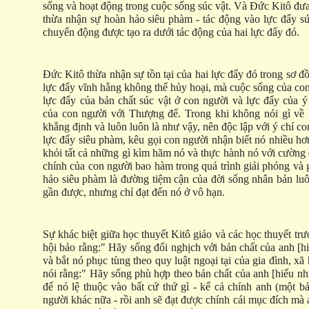
sống và hoạt động trong cuộc sống súc vật. Và Đức Kitô đư
thừa nhận sự hoàn hảo siêu phàm - tác động vào lực đẩy s
chuyển động được tạo ra dưới tác động của hai lực đẩy đó.
Đức Kitô thừa nhận sự tồn tại của hai lực đẩy đó trong sơ đồ
lực đẩy vĩnh hằng không thể hủy hoại, mà cuộc sống của co
lực đẩy của bản chất súc vật ở con người và lực đẩy của ý
của con người với Thượng đế. Trong khi không nói gì về 
khẳng định và luôn luôn là như vậy, nên độc lập với ý chí co
lực đẩy siêu phàm, kêu gọi con người nhận biết nó nhiều hơ
khỏi tất cả những gì kìm hãm nó và thực hành nó với cường
chính của con người bao hàm trong quá trình giải phóng và 
hảo siêu phàm là đường tiệm cận của đời sống nhân bản luô
gần được, nhưng chỉ đạt đến nó ở vô hạn.
Sự khác biệt giữa học thuyết Kitô giáo và các học thuyết trư
hội bảo rằng:" Hãy sống đối nghịch với bản chất của anh [hi
và bắt nó phục tùng theo quy luật ngoại tại của gia đình, xã
nói rằng:" Hãy sống phù hợp theo bản chất của anh [hiểu n
để nó lệ thuộc vào bất cứ thứ gì - kể cả chính anh (một b
người khác nữa - rồi anh sẽ đạt được chính cái mục đích mà 