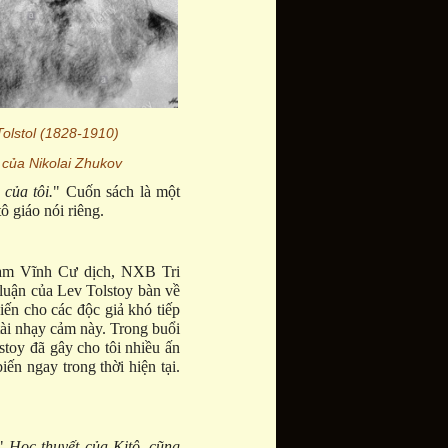
Tolstol (1828-1910)
 của Nikolai Zhukov
của tôi.
" Cuốn sách là một
ô giáo nói riêng.
 Vĩnh Cư dịch, NXB Tri
 luận của Lev Tolstoy bàn về
iến cho các độc giả khó tiếp
tài nhạy cảm này. Trong buổi
stoy đã gây cho tôi nhiều ấn
ến ngay trong thời hiện tại.
 "
Học thuyết của Kitô, cũng