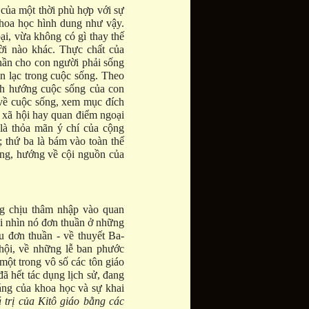
 của một thời phù hợp với sự
 khoa học hình dung như vậy.
ại, vừa không có gì thay thế
hời nào khác. Thực chất của
thần cho con người phải sống
n lạc trong cuộc sống. Theo
ịnh hướng cuộc sống của con
 về cuộc sống, xem mục đích
o xã hội hay quan điểm ngoại
là thỏa mãn ý chí của cộng
); thứ ba là bám vào toàn thể
ống, hướng về cội nguồn của
ng chịu thâm nhập vào quan
ại nhìn nó đơn thuần ở những
u đơn thuần - về thuyết Ba-
o hội, về những lễ ban phước
một trong vô số các tôn giáo
đã hết tác dụng lịch sử, đang
áng của khoa học và sự khai
 trị của Kitô giáo bằng các