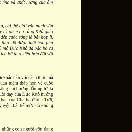
c tính và chất lượng của âm
o, cái thế giới văn minh vốn
 trì niềm tin rằng Kitô giáo
 đến cuộc sống là bất hợp lí,
n thực đã được luật hóa phù
thù mà Đức Kitô đã bác bỏ và
ích lợi thực tiễn hơn đối với
i khác hẳn với cách thức mà
quan niệm thấp hơn về cuộc
sống chỉ hướng dẫn người ta
. Lời dạy của Đức Kitô hướng
 hạn của Cha họ ở trên Trời,
nguyện, bất kể mức độ không
o những con người vốn đang