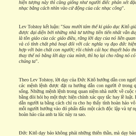
hiện tượng này thì cũng giống như người điếc phán xét đặ
nhạc bằng cách nhìn vào cử động của các nhạc công
".
Lev Tolstoy kết luận: "
Sau mười tám thế kỉ giáo dục Kitô giá
được đại diện bởi những nhà tư tưởng tiên tiến nhất vẫn duy
là tôn giáo của các giáo điều, rằng lời dạy của nó liên quan
và có tính chất phá hoại đối với các nghĩa vụ đạo đức hiệ
hợp với bản chất con người; rồi chính cái học thuyết báo 
thay thế nó bằng lời dạy của mình, thì họ lại cho rằng nó có 
chúng ta
".
Theo Lev Tolstoy, lời dạy của Đức Kitô hướng dẫn con ngườ
các mệnh lệnh được đặt ra hướng dẫn con người ở trong 
sống. Những mệnh lệnh trong quan niệm nhà nước về cuộc 
bằng đòi hỏi họ một thực hiện chính xác quy tắc hay lề luật
dẫn người ta bằng cách chỉ ra cho họ thấy tính hoàn hảo vô
mỗi người hướng vào đó phấn đấu một cách độc lập và tự 
hoàn hảo của anh ta lúc này ra sao.
Đức Kitô dạy bảo không phải những thiên thần, mà dạy bả