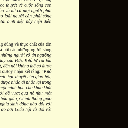
học thuyết về cuộc sống con
nào và tất cả mọi người phải
sao loài người cần phải sống
Hai bình diện này hiện diện
ng đúng về thực chất của tôn
 và bởi các những người sùng
à những người vô tín ngưỡng
dạy của Đức Kitô từ rất lâu
át, đến nỗi không thể có được
Tolstoy nhận xét rằng: "
Kitô
các học thuyết của giáo hội,
 được nhắc đi nhắc lại trong
 một minh họa cho khao khát
ười đã vượt qua nó như một
 chúa giáo, Chính thống giáo
nghĩa sinh động nào đối với
 đồ bởi Giáo hội và đối với