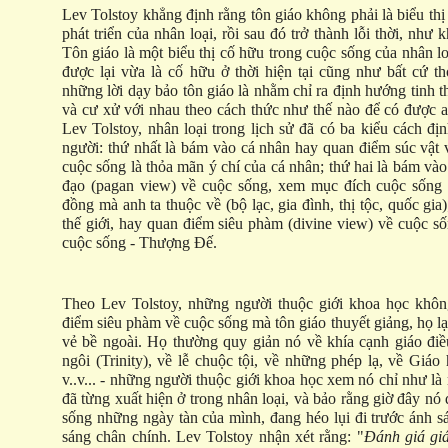
Lev Tolstoy khẳng định rằng tôn giáo không phải là biểu thị
phát triển của nhân loại, rồi sau đó trở thành lỗi thời, như
Tôn giáo là một biểu thị cố hữu trong cuộc sống của nhân lo
được lại vừa là cố hữu ở thời hiện tại cũng như bất cứ t
những lời dạy bảo tôn giáo là nhằm chỉ ra định hướng tinh 
và cư xử với nhau theo cách thức như thế nào để có được a
Lev Tolstoy, nhân loại trong lịch sử đã có ba kiểu cách đ
người: thứ nhất là bám vào cá nhân hay quan điểm súc vật
cuộc sống là thỏa mãn ý chí của cá nhân; thứ hai là bám và
đạo (pagan view) về cuộc sống, xem mục đích cuộc sống 
đồng mà anh ta thuộc về (bộ lạc, gia đình, thị tộc, quốc gia
thế giới, hay quan điểm siêu phàm (divine view) về cuộc s
cuộc sống - Thượng Đế.
Theo Lev Tolstoy, những người thuộc giới khoa học khô
điểm siêu phàm về cuộc sống mà tôn giáo thuyết giảng, họ l
vẻ bề ngoài. Họ thường quy giản nó về khía cạnh giáo điề
ngôi (Trinity), về lễ chuộc tội, về những phép lạ, về Giá
v..v... - những người thuộc giới khoa học xem nó chỉ như là 
đã từng xuất hiện ở trong nhân loại, và bảo rằng giờ đây nó 
sống những ngày tàn của mình, đang héo lụi đi trước ánh s
sáng chân chính. Lev Tolstoy nhận xét rằng: "
Đánh giá giá