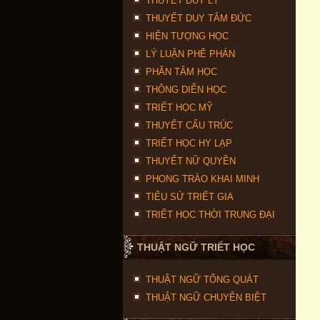
THUYẾT DUY LÝ
THUYẾT DUY TÂM ĐỨC
HIỆN TƯỢNG HỌC
LÝ LUẬN PHÊ PHÁN
PHÂN TÂM HỌC
THÔNG DIỄN HỌC
TRIẾT HỌC MỸ
THUYẾT CẤU TRÚC
TRIẾT HỌC HY LẠP
THUYẾT NỮ QUYỀN
PHONG TRÀO KHAI MINH
TIỂU SỬ TRIẾT GIA
TRIẾT HỌC THỜI TRUNG ĐẠI
THUẬT NGỮ TRIẾT HỌC
THUẬT NGỮ TỔNG QUÁT
THUẬT NGỮ CHUYÊN BIỆT