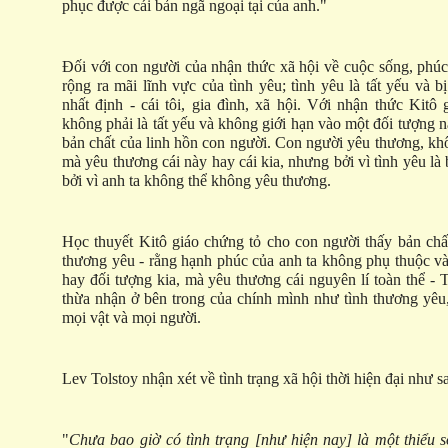
phục được cái bản ngã ngoại tại của anh."
Đối với con người của nhận thức xã hội về cuộc sống, phúc
rộng ra mãi lĩnh vực của tình yêu; tình yêu là tất yếu và b
nhất định - cái tôi, gia đình, xã hội. Với nhận thức Kitô
không phải là tất yếu và không giới hạn vào một đối tượng n
bản chất của linh hồn con người. Con người yêu thương, khôn
mà yêu thương cái này hay cái kia, nhưng bởi vì tình yêu là 
bởi vì anh ta không thể không yêu thương.
Học thuyết Kitô giáo chứng tỏ cho con người thấy bản chất
thương yêu - rằng hạnh phúc của anh ta không phụ thuộc v
hay đối tượng kia, mà yêu thương cái nguyên lí toàn thể -
thừa nhận ở bên trong của chính mình như tình thương yêu
mọi vật và mọi người.
Lev Tolstoy nhận xét về tình trạng xã hội thời hiện đại như s
"
Chưa bao giờ có tình trạng [như hiện nay] là một thiểu 