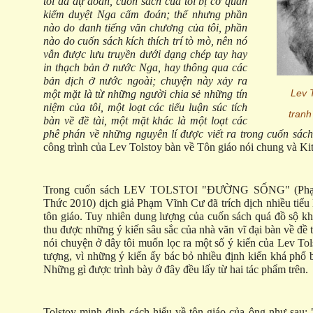
tôi đã dự đoán, cuốn sách của tôi bị cơ quan
kiểm duyệt Nga cấm đoán; thế nhưng phần
nào do danh tiếng văn chương của tôi, phần
nào do cuốn sách kích thích trí tò mò, nên nó
vẫn được lưu truyền dưới dạng chép tay hay
in thạch bản ở nước Nga, hay thông qua các
bản dịch ở nước ngoài; chuyện này xảy ra
Lev 
một mặt là từ những người chia sẻ những tín
niệm của tôi, một loạt các tiểu luận súc tích
tranh
bàn về đề tài, một mặt khác là một loạt các
phê phán về những nguyên lí được viết ra trong cuốn sách 
công trình của Lev Tolstoy bàn về Tôn giáo nói chung và Kit
Trong cuốn sách LEV TOLSTOI "ĐƯỜNG SỐNG" (Phạm
Thức 2010) dịch giả Phạm Vĩnh Cư đã trích dịch nhiều tiểu
tôn giáo. Tuy nhiên dung lượng của cuốn sách quá đồ sộ kh
thu được những ý kiến sâu sắc của nhà văn vĩ đại bàn về đề 
nói chuyện ở đây tôi muốn lọc ra một số ý kiến của Lev Tol
tượng, vì những ý kiến ấy bác bỏ nhiều định kiến khá phổ bi
Những gì được trình bày ở đây đều lấy từ hai tác phẩm trên.
Tolstoy minh định cách hiểu về tôn giáo của ông như sau: