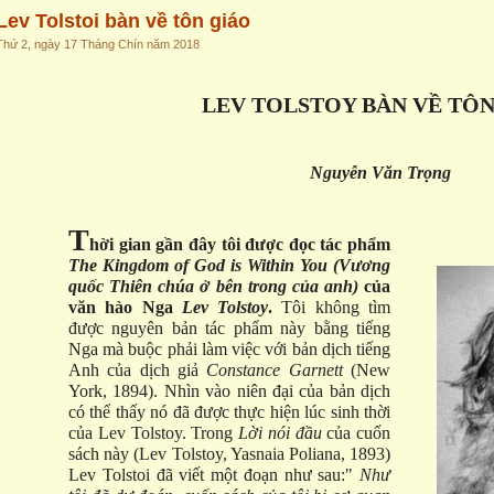
Lev Tolstoi bàn về tôn giáo
Thứ 2, ngày 17 Tháng Chín năm 2018
LEV TOLSTOY BÀN VỀ TÔN
Nguyễn Văn Trọng
T
hời gian gần đây tôi được đọc tác phẩm
The Kingdom of God is Within You (Vương
quốc Thiên chúa ở bên trong của anh)
của
văn hào Nga
Lev Tolstoy
.
Tôi không tìm
được nguyên bản tác phẩm này bằng tiếng
Nga mà buộc phải làm việc với bản dịch tiếng
Anh của dịch giả
Constance Garnett
(New
York, 1894). Nhìn vào niên đại của bản dịch
có thể thấy nó đã được thực hiện lúc sinh thời
của Lev Tolstoy. Trong
Lời nói đầu
của cuốn
sách này (Lev Tolstoy, Yasnaia Poliana, 1893)
Lev Tolstoi đã viết một đoạn như sau:"
Như