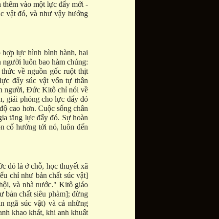
a thêm vào một lực đẩy mới -
úc vật đó, và như vậy hướng
 hợp lực hình bình hành, hai
n người luôn bao hàm chúng:
 thức về nguồn gốc ruột thịt
lực đẩy súc vật vốn tự thân
n người, Đức Kitô chỉ nói về
n, giải phóng cho lực đẩy đó
 độ cao hơn. Cuộc sống chân
gia tăng lực đẩy đó. Sự hoàn
n cố hướng tới nó, luôn đến
ớc đó là ở chỗ, học thuyết xã
ểu chỉ như bản chất súc vật]
 hội, và nhà nước." Kitô giáo
hư bản chất siêu phàm]; đừng
ản ngã súc vật) và cả những
anh khao khát, khi anh khuất