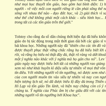
như mọi học thuyết tôn giáo, bao gồm hai bình diện: 1) 
người - về việc mỗi con người riêng lẻ cần phải sống thế 
sống với nhau thế nào - đạo đức học, và 2) giải thích vì 
như thế chứ không phải một cách khác - siêu hình học... 
trong tất cả các tôn giáo trên thế giới.
"
Tolstoy cho rằng đa số dân chúng thời hiện đại đã hiểu khô
giáo do bị tác động trong một thời gian dài bởi các giáo sĩ
bái khoa học. Những người này đã "
khiến cho các tín đồ v
được thuyết phục thật vững chắc rằng họ đã hiểu biết lời 
rồi, và rằng họ hiểu nó thật đầy đủ, thật rõ ràng và dứt kho
một ý nghĩa nào khác với ý nghĩa mà họ gán cho nó
". Lev 
giáo ngày nay được hiểu bởi tất cả những người rao giảng 
xem nó như khải huyền kì diệu siêu tự nhiên về mọi thứ vốn
tín điều. Với những người vô tín ngưỡng, nó được xem như
của con người muốn tin vào siêu tự nhiên và nay con ng
hiện tượng lịch sử, nó đã được biểu lộ đầy đủ trong Thiên
Hi Lạp và tôn giáo Tin lành, và hiện nay chẳng còn có ý 
chúng ta. Ý nghĩa của Phúc âm bị che giấu đối với các tín
những người vô tín ngưỡng bởi Khoa học
".