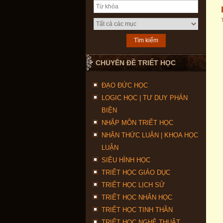
CHUYÊN ĐỀ TRIẾT HỌC
ĐẠO ĐỨC HỌC
LOGIC HỌC | TƯ DUY PHẢN
BIỆN
NHẬP MÔN TRIẾT HỌC
NHẬN THỨC LUẬN | KHOA HỌC
LUẬN
SIÊU HÌNH HỌC
TRIẾT HỌC GIÁO DỤC
TRIẾT HỌC LỊCH SỬ
TRIẾT HỌC NHÂN HỌC
TRIẾT HỌC TINH THẦN
TRIẾT HỌC NGHỆ THUẬT