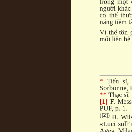
trong một 
người khác
có thể thự
năng tiềm t
Vì thế tôn 
mối liên hệ 
*
Tiến sĩ, 
Sorbonne, P
**
Thạc sĩ,
[1]
F. Mess
PUF, p. 1.
(
[2]
)
B. Wil
«Luci sull’
Age», Milan