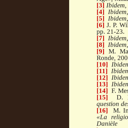
[3]
Ibidem
,
[4]
Ibidem
[5]
Ibidem
[6]
J. P. Wi
pp. 21-23.
[7]
Ibidem
[8]
Ibidem
[9]
M. Maf
Ronde, 200
[10]
Ibide
[11]
Ibide
[12]
Ibide
[13]
Ibide
[14]
F. Mes
[15]
D. He
question de
[16]
M. In
«La religi
Danièle