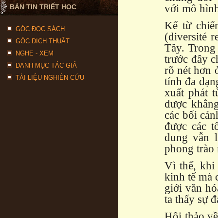
với mô hình
BẢN TIN TRIẾT HỌC
Kể từ chiến
GÓC ĐỌC SÁCH
(diversité 
GÓC DỊCH THUẬT
Tây. Trong 
NGHE - XEM
trước đây c
DANH MỤC TÁC GIẢ
rõ nét hơn 
TÀI LIỆU NGHIÊN CỨU
tính đa dạn
xuất phát 
được khẳng
các bối cả
được các t
dung vẫn l
phong trào 
Vì thế, kh
kinh tế mà 
giới văn hó
ta thấy sự 
Hội thảo về