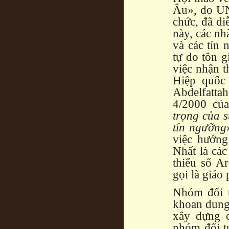
Âu», do UN
chức, đã di
này, các nh
và các tín 
tự do tôn 
việc nhận t
Hiệp quốc 
Abdelfatt
4/2000 củ
trọng của s
tín ngưỡng
việc hưởng
Nhất là các
thiểu số A
gọi là giáo
Nhóm đối t
khoan dung 
xây dựng c
nhóm đối tư