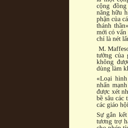
cộng đồng
năng hữu h
phận của cá
thánh thần
mới có vấn 
chỉ là nét 
M. Maffesol
tưởng của 
không được
dùng làm k
«Loại hình
nhấn mạnh 
được xét nh
bề sâu các 
các giáo hộ
Sự gắn kết
tương trợ h
cho phép tí