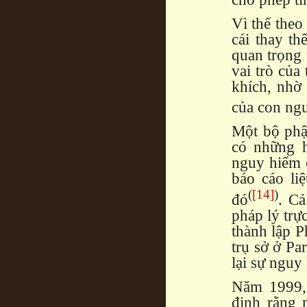
Vì thế theo 
cái thay th
quan trọng 
vai trò của
khích, nhờ 
của con ngư
Một bộ phận
có những h
nguy hiểm c
báo cáo li
(
[14]
)
đó
. C
pháp lý trự
thành lập P
trụ sở ở Pa
lại sự nguy
Năm 1999,
định rằng 