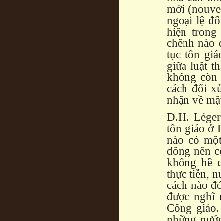
mới (nouvel
ngoại lệ đố
hiện trong
chênh nào đ
tục tôn giá
giữa luật t
không còn 
cách đối x
nhận về mặt
D.H. Léger
tôn giáo ở 
nào có một
đồng nền cộ
không hề c
thực tiễn, 
cách nào đ
được nghĩ 
Công giáo.
những nước