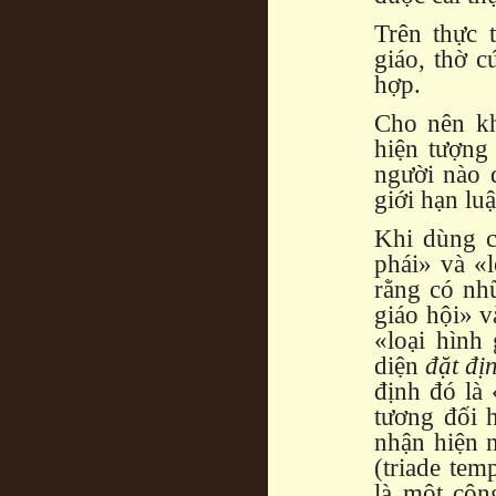
Trên thực 
giáo, thờ c
hợp.
Cho nên kh
hiện tượng
người nào 
giới hạn lu
Khi dùng c
phái» và «l
rằng có nhữ
giáo hội» v
«loại hình
diện
đặt đị
định đó là
tương đối 
nhận hiện n
(triade tem
là một cộn