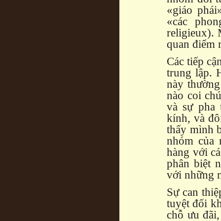
«giáo phái
«các phon
religieux).
quan điểm r
Các tiếp cậ
trung lập. 
này thường
nào coi ch
và sự pha
kính, và đô
thấy mình 
nhóm của n
hàng với cá
phân biệt 
với những n
Sự can thiệ
tuyệt đối k
chỗ ưu đãi,