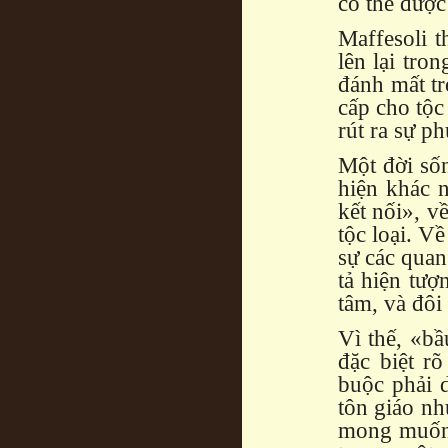
có thể được
Maffesoli 
lên lại tron
đánh mất t
cấp cho tộc
rút ra sự p
Một đời sốn
hiện khác 
kết nối», v
tộc loại. Về
sự các quan
tả hiện tượ
tâm, và đôi
Vì thế, «bầ
đặc biệt r
buộc phải 
tôn giáo nh
mong muốn 