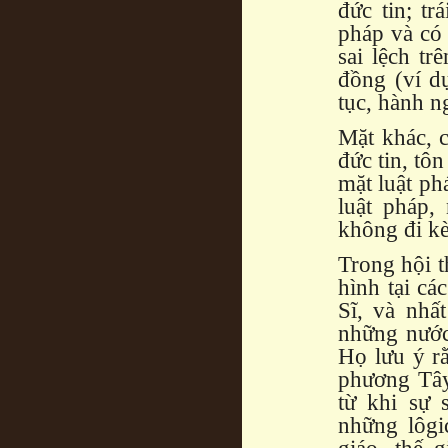
đức tin; tr
pháp và có 
sai lệch tr
đồng (ví d
tục, hành n
Mặt khác, c
đức tin, tô
mặt luật ph
luật pháp,
không đi kè
Trong hội t
hình tại c
Sĩ, và nhấ
những nước
Họ lưu ý r
phương Tây 
từ khi sự 
những lôgi