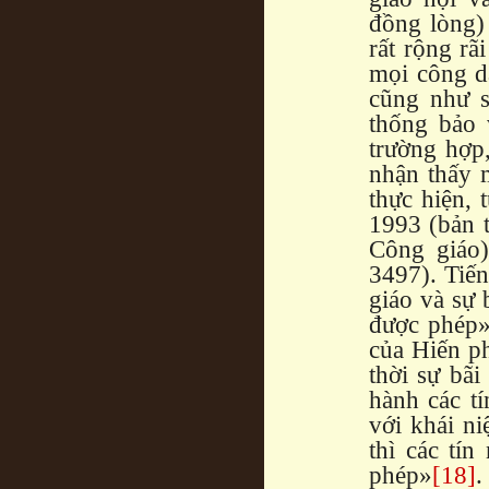
đồng lòng)
rất rộng rã
mọi công d
cũng như s
thống bảo 
trường hợp,
nhận thấy m
thực hiện,
1993 (bản t
Công giáo)
3497). Tiến
giáo và sự 
được phép»
của Hiến ph
thời sự bã
hành các t
với khái n
thì các tí
phép»
[18]
.