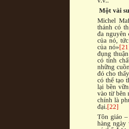
v.v..
Một vài s
Michel Maf
thánh có th
đa nguyên 
của nó, tức
của nó»
[21
đụng thuận 
có tính ch
những cuồn
đó cho thấy
có thể tạo 
lại bền vữ
vào từ bên 
chính là ph
đại.
[22]
Tôn giáo – 
hàng ngày 