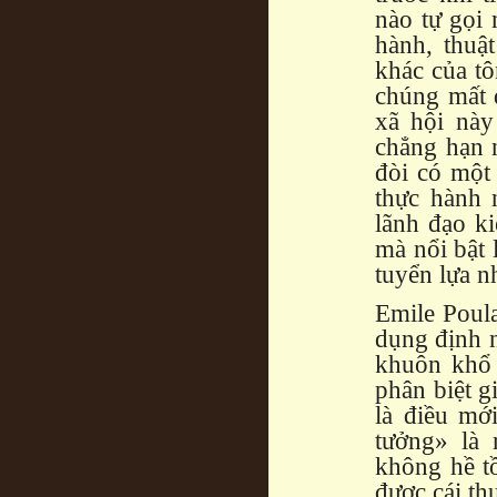
nào tự gọi 
hành, thuậ
khác của tô
chúng mất đ
xã hội này
chẳng hạn n
đòi có một
thực hành 
lãnh đạo ki
mà nổi bật
tuyển lựa n
Emile Poula
dụng định 
khuôn khổ 
phân biệt g
là điều mớ
tưởng» là 
không hề tồ
được cái th