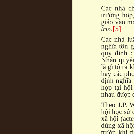
Các nhà c
trường hợp,
giáo vào m
tri»
.
[5]
Các nhà lu
nghĩa tôn g
quy định 
Nhân quyền
là gì tỏ ra 
hay các pho
định nghĩa
họp tại hộ
nhau được đ
Theo J.P. W
hội học sử 
xã hội (act
dùng xã hội
trước khi 