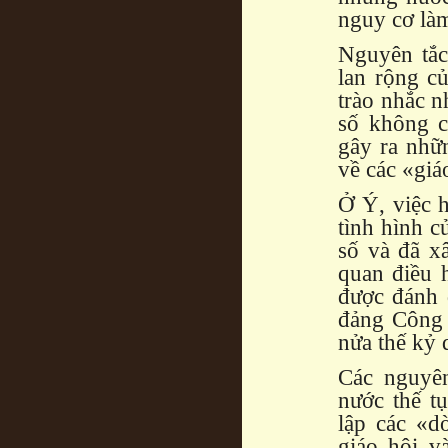
nguy cơ làm
Nguyên tắc
lan rộng c
trào nhắc n
số không c
gây ra nhữ
về các «giá
Ở Ý, việc h
tình hình c
số và đã x
quan điều 
được đánh 
đảng Công 
nửa thế kỷ 
Các nguyê
nước thế t
lập các «d
giáo hội v