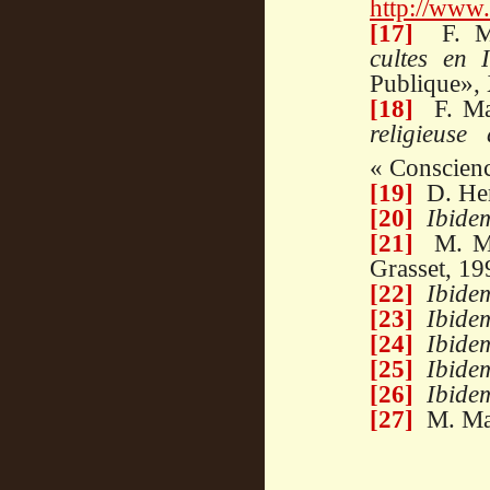
http://www
[17]
F. Ma
cultes en I
Publique», 
[18]
F. Mar
religieuse
« Conscienc
[19]
D. Her
[20]
Ibide
[21]
M. Ma
Grasset, 19
[22]
Ibide
[23]
Ibide
[24]
Ibide
[25]
Ibide
[26]
Ibide
[27]
M. Maf