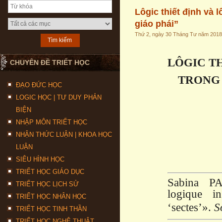
Lôgic thiết định và 
giáo phái”
Thứ 2, ngày 30 Tháng Tư năm 2018
LÔGIC T
CHUYÊN ĐỀ TRIẾT HỌC
TRONG 
ĐẠO ĐỨC HỌC
LOGIC HỌC | TƯ DUY PHẢN
BIỆN
NHẬP MÔN TRIẾT HỌC
NHẬN THỨC LUẬN | KHOA HỌC
LUẬN
SIÊU HÌNH HỌC
TRIẾT HỌC GIÁO DỤC
Sabina PA
TRIẾT HỌC LỊCH SỬ
logique in
TRIẾT HỌC NHÂN HỌC
‘sectes’».
S
TRIẾT HỌC TINH THẦN
TRIẾT HỌC NGHỆ THUẬT