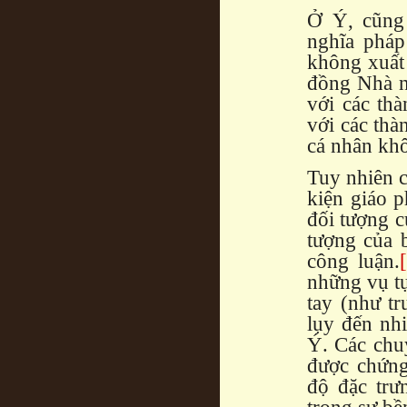
Ở Ý, cũng
nghĩa pháp
không xuất
đồng Nhà n
với các th
với các thà
cá nhân khô
Tuy nhiên c
kiện giáo p
đối tượng c
tượng của 
công luận.
những vụ tự
tay (như t
lụy đến nh
Ý. Các chuy
được chứng
độ đặc trư