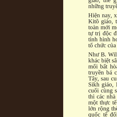
giáo, thế 
những truyề
Hiện nay, 
Kitô giáo,
toàn mới m
tự trị độc 
tình hình 
tổ chức của
Như B. Wil
khác biệt s
mối bất hòa
truyền bá 
Tây, sau c
Sikh giáo,
cuối cùng s
thì các nh
một thực t
lớn rộng th
quốc tế đố