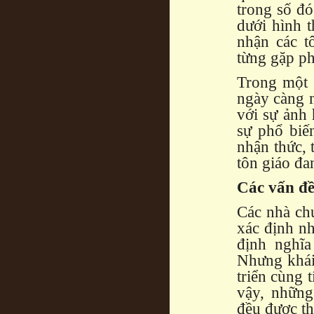
trong số đó
dưới hình t
nhận các t
từng gặp ph
Trong một 
ngày càng m
với sự ảnh
sự phổ biế
nhận thức, 
tôn giáo đa
Các vấn đề
Các nhà ch
xác định nh
định nghĩa
Nhưng khái 
triển cùng 
vậy, nhữn
đều được th