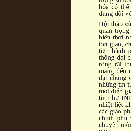
trong sự bề
hóa có thể
dung đối vớ
Hội thảo c
quan trọng 
hiện thời n
tôn giáo, c
tiến hành 
thông đại 
rộng rãi t
mang đến c
đại chúng 
những tin t
một diễn gi
tin như I
nhiệt liệt 
các giáo ph
chính phủ 
chuyên môn,