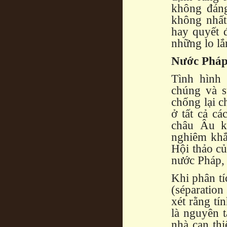
không đáng
không nhất 
hay quyết đ
những lo lắ
Nước Pháp
Tình hình 
chúng và s
chống lại c
ở tất cả cá
châu Âu k
nghiêm khắc
Hội thảo c
nước Pháp, 
Khi phân t
(séparation
xét rằng tí
là nguyên 
nhà can thi