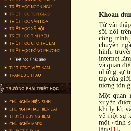
TRIẾT HỌC NGÔN NGỮ
Khoan dung
TRIẾT HỌC TÔN GIÁO
TRIẾT HỌC VĂN HÓA
Từ vài thập
TRIẾT HỌC XÃ HỘI
sôi nổi tr
TRIẾT HỌC TÌNH YÊU
công trình,
chuyên ngà
TRIẾT HỌC CHO TRẺ EM
hình, truyề
TRIẾT HỌC ĐÔNG PHƯƠNG
internet là
Triết học Phật giáo
và quan điể
TƯ TƯỞNG VIỆT NAM
những sự tr
TRẦN ĐỨC THẢO
tạp của giớ
tượng tôn g
TRƯỜNG PHÁI TRIẾT HỌC
Một quan n
xuyên được
CHỦ NGHĨA HIỆN SINH
khi ly kì, 
CHỦ NGHĨA HẬU HIỆN ĐẠI
về một sự k
THUYẾT DUY NGHIỆM
một «tính s
CHỦ NGHĨA MARX
lặng
[1]
.