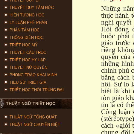
THUYẾT DUY LÝ
Những năm 
THUYẾT DUY TÂM ĐỨC
thực hành t
HIỆN TƯỢNG HỌC
nghị quyết 
LÝ LUẬN PHÊ PHÁN
Hội đồng c
PHÂN TÂM HỌC
buộc phải 
THÔNG DIỄN HỌC
giáo trước
TRIẾT HỌC MỸ
riêng khôn
THUYẾT CẤU TRÚC
quyền của 
TRIẾT HỌC HY LẠP
những hình
THUYẾT NỮ QUYỀN
chính phủ c
PHONG TRÀO KHAI MINH
bằng cách b
TIỂU SỬ TRIẾT GIA
hội. Sự lo 
biệt là kh
TRIẾT HỌC THỜI TRUNG ĐẠI
tôn giáo kh
tin là có t
THUẬT NGỮ TRIẾT HỌC
Công luận 
(stéréotype
THUẬT NGỮ TỔNG QUÁT
cách «giới 
THUẬT NGỮ CHUYÊN BIỆT
chung đối 