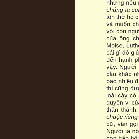
nhưng nếu
chúng ta cũ
tôn thờ họ 
và muốn cho
với con ngườ
của ông ch
Moise, Luth
cái gì đó gi
đến hạnh p
vậy. Người 
cầu khác n
bao nhiêu đi
thì cũng đư
loài cây cỏ
quyền vị củ
thần thánh
chuộc riêng
cữ, vẫn gọi
Người ta nó
cơn hấp hối