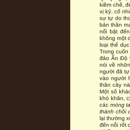
kiềm chế, đ
vị kỷ, cố n
sự tự do th
bản thân m
nổi bật đế
không một d
loại thể dụ
Trong cuốn 
đảo Ấn Độ v
nói về nhữn
người đã tự
vào người 
thân cây nà
Một số khác
khó khăn, 
các
móng t
thành chồi
lại thường 
đến nỗi rốt