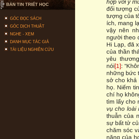
hợp với ý m
BẢN TIN TRIẾT HỌC
đối tượng c
tượng của tô
GÓC ĐỌC SÁCH
ích, mang l
GÓC DỊCH THUẬT
vậy nên nh
NGHE - XEM
người theo 
DANH MỤC TÁC GIẢ
Hi Lạp, đã x
TÀI LIỆU NGHIÊN CỨU
của thần thá
yêu thương
nói
[1]
: “Khô
những bức t
sở cho khả 
họ. Niếm ti
chí họ khôn
tìm lấy cho
vụ cho loài
thuẫn của n
sự bất tử c
chăm sóc và
năng của họ