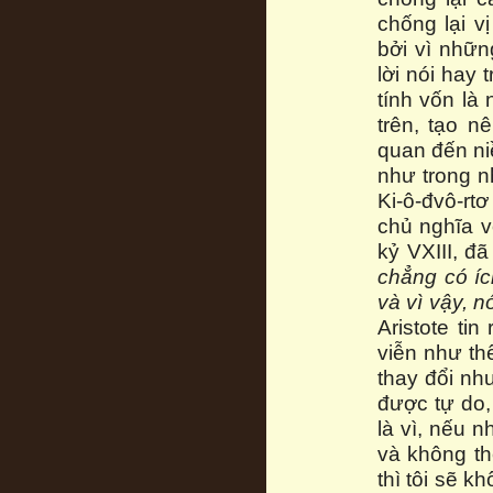
chống lại vị
bởi vì nhữ
lời nói hay 
tính vốn là
trên, tạo n
quan đến ni
như trong n
Ki-ô-đvô-rtơ
chủ nghĩa v
kỷ VXIII, đã
chẳng có íc
và vì vậy, n
Aristote tin
viễn như th
thay đổi nh
được tự do, 
là vì, nếu 
và không th
thì tôi sẽ k