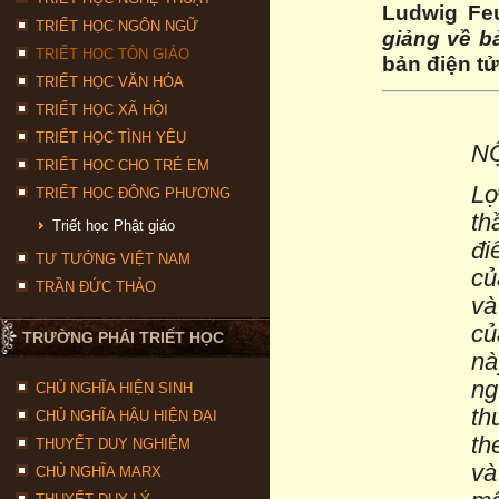
Ludwig Feu
TRIẾT HỌC NGÔN NGỮ
giảng về b
TRIẾT HỌC TÔN GIÁO
bản điện t
TRIẾT HỌC VĂN HÓA
TRIẾT HỌC XÃ HỘI
TRIẾT HỌC TÌNH YÊU
N
TRIẾT HỌC CHO TRẺ EM
Lợ
TRIẾT HỌC ĐÔNG PHƯƠNG
th
Triết học Phật giáo
đi
TƯ TƯỞNG VIỆT NAM
củ
TRẦN ĐỨC THẢO
và
củ
TRƯỜNG PHÁI TRIẾT HỌC
nà
ng
CHỦ NGHĨA HIỆN SINH
th
CHỦ NGHĨA HẬU HIỆN ĐẠI
th
THUYẾT DUY NGHIỆM
và
CHỦ NGHĨA MARX