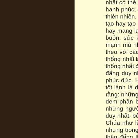
nhất có thể
hạnh phúc, 
thiên nhiên,
tạo hay tạo
hay mang lạ
buồn, sức 
mạnh mà nh
theo với cá
thống nhất l
thống nhất 
đấng duy n
phúc đức. 
tốt lành là
rằng: những
đem phân bố
những người
duy nhất, b
Chúa như là
nhưng trong
thân đấng t