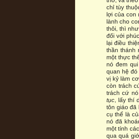
thờ, và the
chỉ tùy thu
lợi của con
lành cho con
thôi, thì n
đối với phú
lại điều thi
thần thánh 
một thực th
nó đem qui 
quan hệ đó 
vị kỷ làm cơ
còn trách cứ
trách cứ nó
tục
, lấy th
tôn giáo đã
cụ thể là củ
nó đã khoác
một tính cá
qua quá giớ