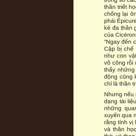
thần triết h
chống lại ô
phái Épicure
kẻ đa thần 
của Cicéro
“Ngay đến c
Cập bị chế 
như con vật
vô công rỗi 
thấy những 
động cũng 
chỉ là thần t
Nhưng nếu n
dạng tài li
những quan
xuyến qua mọ
rằng tính v
và thần họ