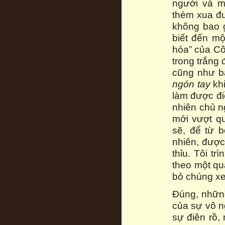
người và m
thèm xua đu
không bao g
biết đến mộ
hóa” của Cô
trong trắng
cũng như bấ
ngón tay
khi
làm được đi
nhiên chủ n
mới vượt q
sẽ, để từ b
nhiên, được 
thỉu. Tôi t
theo một qu
bỏ chúng xe
Đúng, những
của sự vô n
sự điên rồ,