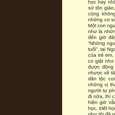
học hay nhân
sử tôn giáo
cũng không
những cơ sở
Một con ngư
như là nhữ
đến giờ đâ
“Những nguy
tuổi”, tại 
của trẻ em,
co giật như
được động 
nhược về tâ
dân tộc co
những vị th
người tự ph
đi nữa, thì
hiện giờ vẫ
học, triết h
như tôi đã 