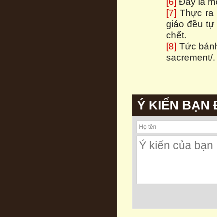
[6]
Đây là một
[7]
Thực ra đ
giáo đều tự
chết.
[8]
Tức bánh 
sacrement/.
Ý KIẾN BẠN