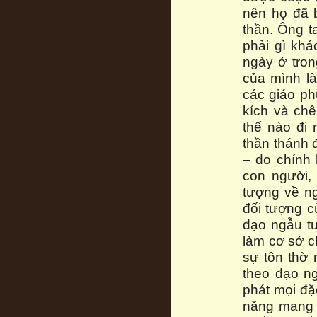
nên họ đã 
thần. Ông t
phải gì kh
ngày ở tron
của mình l
các giáo ph
kích và ch
thế nào đi
thần thánh đ
– do chính 
con người,
tượng về ng
đối tượng c
đạo ngẫu tư
làm cơ sở c
sự tôn thờ 
theo đạo n
phát mọi đặ
năng mang l