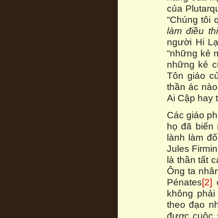
của Plutarqu
“Chúng tôi 
làm điều th
người Hi Lạ
“những kẻ m
những kẻ c
Tôn giáo c
thần ác nào
Ai Cập hay 
Các giáo ph
họ đã biến 
lành làm đố
Jules Firmi
là thần tất 
Ông ta nhân
Pénates
[2]
c
không phải
theo đạo n
được cuộc 