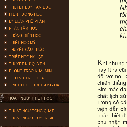
mộ
THUYẾT DUY LÝ
Nh
THUYẾT DUY TÂM ĐỨC
tô
HIỆN TƯỢNG HỌC
mộ
LÝ LUẬN PHÊ PHÁN
ch
PHÂN TÂM HỌC
kh
THÔNG DIỄN HỌC
TRIẾT HỌC MỸ
THUYẾT CẤU TRÚC
TRIẾT HỌC HY LẠP
K
hi những 
THUYẾT NỮ QUYỀN
hay ít ra cũ
PHONG TRÀO KHAI MINH
đối với nó, 
TIỂU SỬ TRIẾT GIA
chiến thắng 
TRIẾT HỌC THỜI TRUNG ĐẠI
Sim-mác đã 
chất lịch s
THUẬT NGỮ TRIẾT HỌC
Trong số cá
viện dẫn cả
THUẬT NGỮ TỔNG QUÁT
phân biệt đ
THUẬT NGỮ CHUYÊN BIỆT
phủ nhận mộ