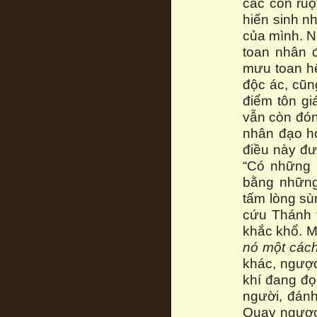
các con ruộ
hiến sinh n
của mình. N
toan nhân đ
mưu toan hế
độc ác, cũn
điểm tôn gi
vẫn còn đón
nhân đạo h
điều này đư
“Có những k
bằng những
tấm lòng sù
cứu Thánh 
khắc khổ. 
nó một cách
khác, ngược
khí đang đọ
người, đánh
Quay ngược 