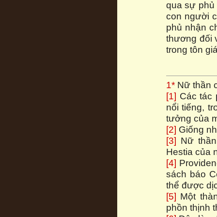
qua sự phủ 
con người 
phủ nhận ch
thương đối 
trong tôn g
1*
Nữ thần c
[1]
Các tác 
nổi tiếng, t
tưởng của m
[2]
Giống nh
[3]
Nữ thần 
Hestia của 
[4]
Providenc
sách báo Cô
thể được dị
[5]
Một thàn
phồn thịnh t