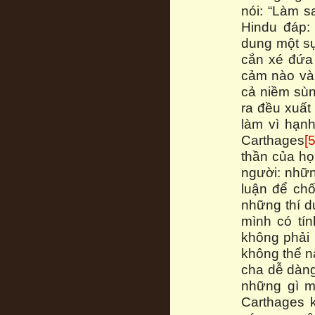
nói: “Làm s
Hindu đáp: 
dung một sự
cắn xé đứa
cảm nào và 
cả niềm sùn
ra đều xuất
làm vì hạn
Carthages
[5
thần của họ
người: nhữn
luận để chố
những thí d
mình có tí
không phải 
không thể n
cha dễ dàng
những gì m
Carthages 