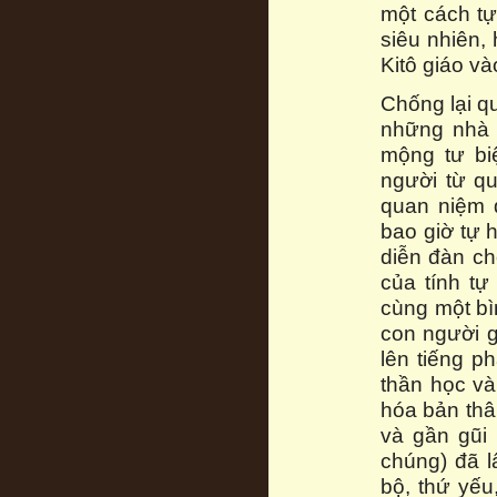
một cách tự
siêu nhiên,
Kitô giáo và
Chống lại qu
những nhà 
mộng tư bi
người từ q
quan niệm 
bao giờ tự 
diễn đàn ch
của tính tự
cùng một bì
con người 
lên tiếng ph
thần học và
hóa bản thâ
và gần gũi 
chúng) đã l
bộ, thứ yếu