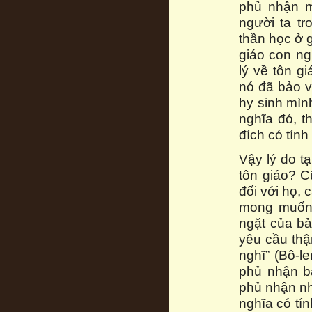
phủ nhận m
người ta tr
thần học ở g
giáo con ng
lý về tôn g
nó đã bảo v
hy sinh mình
nghĩa đó, t
đích có tính
Vậy lý do t
tôn giáo? C
đối với họ,
mong muốn.
ngặt của bả
yêu cầu thậ
nghĩ” (Bô-l
phủ nhận b
phủ nhận như
nghĩa có tín