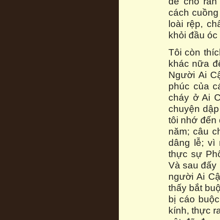
để cho rắn
cách cuồng 
loài rệp, c
khỏi đầu óc
Tôi còn thí
khác nữa để
Người Ai C
phúc của cá
cháy ở Ai 
chuyện dập 
tôi nhớ đến
năm; câu c
dâng lễ; vì
thực sự Phổ
Và sau đấy l
người Ai Cậ
thấy bắt bu
bị cáo buộc 
kính, thực r