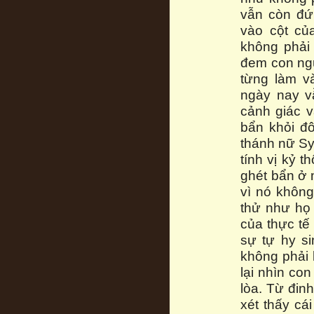
vẫn còn đứ
vào cột củ
không phải 
đem con ngư
từng làm v
ngày nay v
cảnh giác v
bẩn khỏi đ
thánh nữ Sy
tính vị kỷ t
ghét bẩn ở m
vì nó không
thử như họ 
của thực tế
sự tự hy si
không phải
lại nhìn co
lòa. Từ đin
xét thấy cá