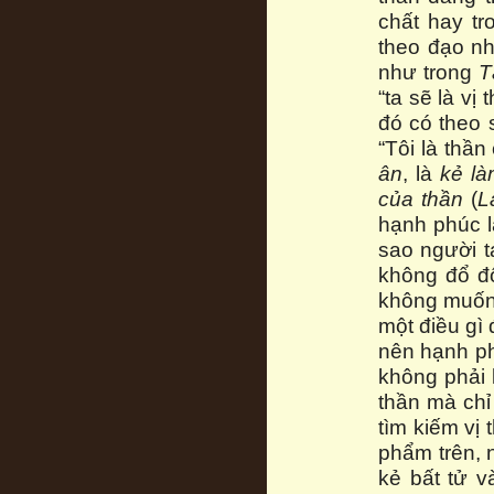
chất hay t
theo đạo nh
như trong
T
“ta sẽ là vị
đó có theo 
“Tôi là thầ
ân
, là
kẻ l
của thần
(
L
hạnh phúc l
sao người t
không đổ đố
không muốn
một điều gì
nên hạnh ph
không phải
thần mà chỉ
tìm kiếm vị 
phẩm trên, 
kẻ bất tử v