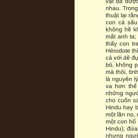
vật đã được
nhau. Trong
thuật lại r
con cá sấu
không hề kh
mất anh ta;
thấy con tr
Hérodote th
cả với dê đự
bỏ, không ph
mà thôi, tì
là nguyên lý
xa hơn thế
những ngườ
cho cuốn sá
Hindu hay b
một lần nọ,
một con hổ 
Hindu); đứa
nhưng ngườ