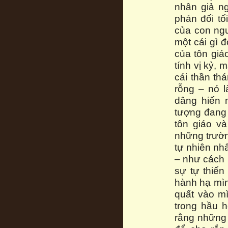
nhân giả n
phản đối t
của con ngư
một cái gì 
của tôn giá
tính vị kỷ, 
cái thần th
rỗng – nó l
dâng hiến 
tượng đang 
tôn giáo v
những trườn
tự nhiên nh
– như cách n
sự tự thiến
hành hạ mình
quất vào m
trong hầu 
rằng những 