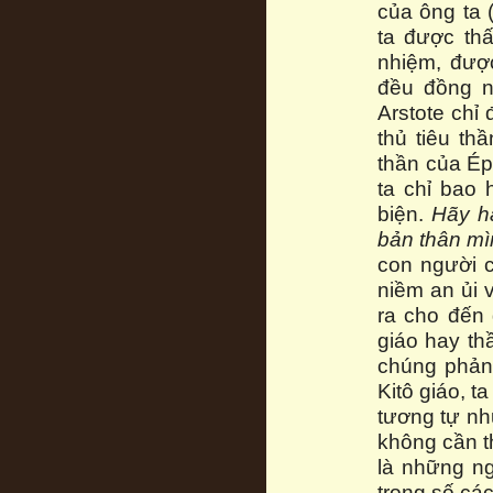
của ông ta 
ta được th
nhiệm, được
đều đồng n
Arstote chỉ 
thủ tiêu th
thần của Ép
ta chỉ bao
biện.
Hãy hạ
bản thân mìn
con người c
niềm an ủi
ra cho đến 
giáo hay t
chúng phản
Kitô giáo, 
tương tự nh
không cần th
là những ng
trong số các