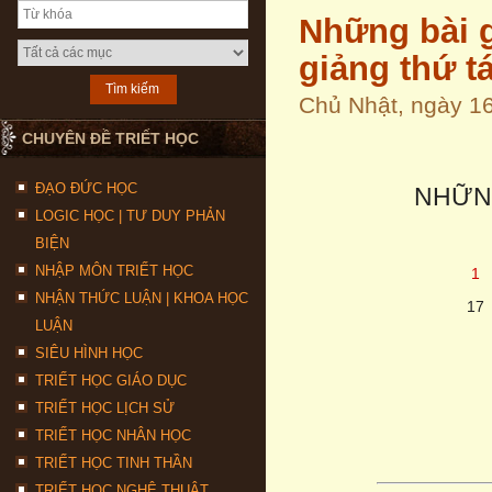
Những bài g
giảng thứ t
Chủ Nhật, ngày 1
CHUYÊN ĐỀ TRIẾT HỌC
ĐẠO ĐỨC HỌC
NHỮNG
LOGIC HỌC | TƯ DUY PHẢN
BIỆN
NHẬP MÔN TRIẾT HỌC
1
NHẬN THỨC LUẬN | KHOA HỌC
17
LUẬN
SIÊU HÌNH HỌC
TRIẾT HỌC GIÁO DỤC
TRIẾT HỌC LỊCH SỬ
TRIẾT HỌC NHÂN HỌC
TRIẾT HỌC TINH THẦN
TRIẾT HỌC NGHỆ THUẬT