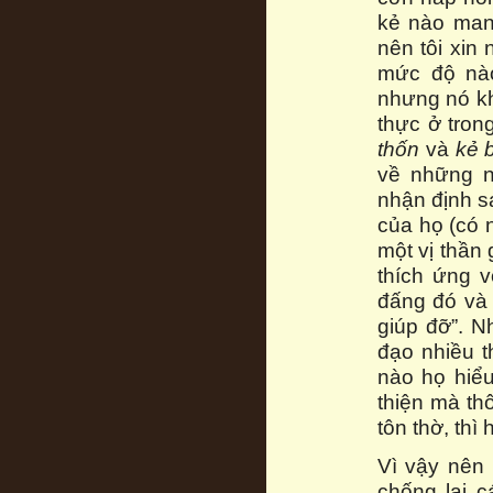
kẻ nào mang
nên tôi xin 
mức độ nào
nhưng nó kh
thực ở tron
thốn
và
kẻ 
về những n
nhận định s
của họ (có n
một vị thần 
thích ứng v
đấng đó và
giúp đỡ”. 
đạo nhiều 
nào họ hiểu
thiện mà th
tôn thờ, thì
Vì vậy nên 
chống lại c