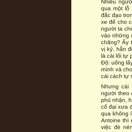
Nhiều người
qua một lỗ
đắc đạo tro
xe để cho c
người ta ch
vào những n
chăng? Ấy 
vị kỷ, hẳn 
là cái lối t
Độ: uống lấy
mình và cho
cái cách tự 
Nhưng cái 
người theo 
phủ nhận, h
cổ đại xưa 
qua không í
Antoine thì
việc đè né