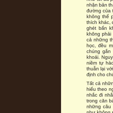
nhận bản th
đường của tô
không thể 
thích khác,
ghét bẩn k
không phải 
cả những t
học, đều m
chúng gắn 
khoái. Ngu
niềm tự hà
thuẫn lại v
định cho chú
Tất cả nhữn
hiểu theo n
nhắc đi nhắ
trong căn b
những câu n
như không p