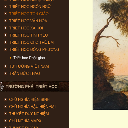
TRIẾT HỌC NGÔN NGỮ
TRIẾT HỌC TÔN GIÁO
TRIẾT HỌC VĂN HÓA
TRIẾT HỌC XÃ HỘI
TRIẾT HỌC TÌNH YÊU
TRIẾT HỌC CHO TRẺ EM
TRIẾT HỌC ĐÔNG PHƯƠNG
Triết học Phật giáo
TƯ TƯỞNG VIỆT NAM
TRẦN ĐỨC THẢO
TRƯỜNG PHÁI TRIẾT HỌC
CHỦ NGHĨA HIỆN SINH
CHỦ NGHĨA HẬU HIỆN ĐẠI
THUYẾT DUY NGHIỆM
CHỦ NGHĨA MARX