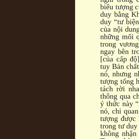
biểu tượng c
duy bằng Kh
duy “tư biện
của nội dung
những mối q
trong vương
ngay bên tr
[của cấp độ
tuy Bản chất
nó, nhưng n
tượng tổng 
tách rời nh
thông qua c
ý thức này “
nó, chỉ quan
tượng được 
trong tư duy
không nhận 