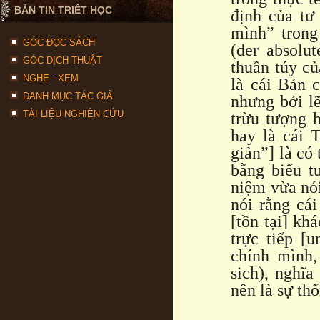
BẢN TIN TRIẾT HỌC
định của tư 
mình” trong 
GÓC ĐỌC SÁCH
(der absolut
GÓC DỊCH THUẬT
thuần túy củ
NGHE - XEM
là cái Bản 
DANH MỤC TÁC GIẢ
nhưng bởi lẽ
TÀI LIỆU NGHIÊN CỨU
trừu tượng 
hay là cái 
giản”] là có
bằng biểu t
niệm vừa nói
nói rằng cá
[tồn tại] khá
trực tiếp [u
chính mình,
sich), nghĩa
nên là sự th