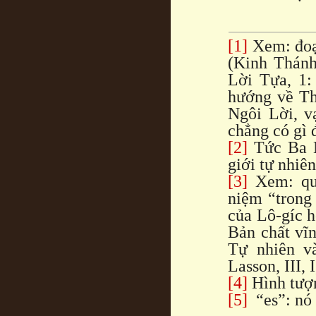
[1]
Xem: đoạ
(Kinh Thánh
Lời Tựa, 1:
hướng về Th
Ngôi Lời, v
chẳng có gì đ
[2]
Tức Ba N
giới tự nhiê
[3]
Xem: qua
niệm “trong 
của Lô-gíc h
Bản chất vĩn
Tự nhiên và
Lasson, III, I
[4]
Hình tượ
[5]
“es”: nó 