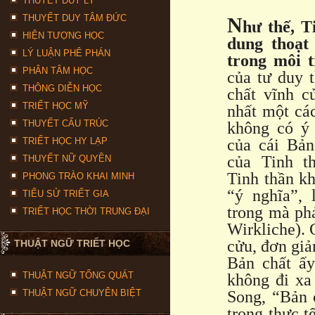
THUYẾT DUY LÝ
THUYẾT DUY TÂM ĐỨC
N
hư thế, T
HIỆN TƯỢNG HỌC
dung thoạt
LÝ LUẬN PHÊ PHÁN
trong môi 
PHÂN TÂM HỌC
của tư duy 
THÔNG DIỄN HỌC
chất vĩnh c
TRIẾT HỌC MỸ
nhất một các
THUYẾT CẤU TRÚC
không có ý 
TRIẾT HỌC HY LẠP
của cái Bản
của Tinh t
THUYẾT NỮ QUYỀN
Tinh thần k
PHONG TRÀO KHAI MINH
“ý nghĩa”, 
TIỂU SỬ TRIẾT GIA
trong mà phả
TRIẾT HỌC THỜI TRUNG ĐẠI
Wirkliche). 
cửu, đơn giả
THUẬT NGỮ TRIẾT HỌC
Bản chất ấy
THUẬT NGỮ TỔNG QUÁT
không đi xa
THUẬT NGỮ CHUYÊN BIỆT
Song, “Bản 
trong thực t