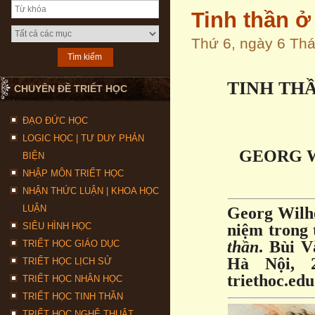
Tinh thần ở
Thứ 6, ngày 6 Th
TINH TH
CHUYÊN ĐỀ TRIẾT HỌC
ĐẠO ĐỨC HỌC
LOGIC HỌC | TƯ DUY PHẢN
GEORG W
BIỆN
NHẬP MÔN TRIẾT HỌC
NHẬN THỨC LUẬN | KHOA HỌC
LUẬN
Georg Wilhe
SIÊU HÌNH HỌC
niệm trong 
thần
. Bùi V
TRIẾT HỌC GIÁO DỤC
Hà Nội, 
TRIẾT HỌC LỊCH SỬ
triethoc.edu
TRIẾT HỌC NHÂN HỌC
TRIẾT HỌC TINH THẦN
TRIẾT HỌC NGHỆ THUẬT