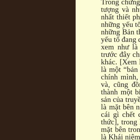
Trong chừng
tượng và n
nhất thiết p
những yếu tố
những Bản th
yếu tố đang 
xem như là 
trước đây c
khác. [Xem l
là một “bản
chính mình,
và, cũng đồ
thành một b
sản của truy
là mặt bên n
cái gì chết
thức], trong
mặt bên tron
là Khái niệm