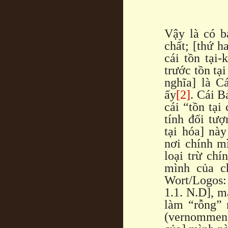
Vậy là có b
chất; [thứ h
cái tồn tại-
trước tồn tại
nghĩa] là C
ấy
[2]
. Cái B
cái “tồn tại
tính đối tư
tại hóa] nà
nơi chính mì
loại trừ chí
mình của ch
Wort/Logos:
1.1. N.D], m
làm “rỗng” 
(vernommen)