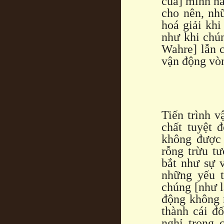
của] mình nà
cho nên, nh
hoá giải khi
như khi chún
Wahre] lẫn c
vận động vòn
Tiến trình 
chất tuyệt đ
không được 
rỗng trừu t
bắt như sự v
những yếu t
chúng [như l
động không n
thành cái đố
nghỉ trong 