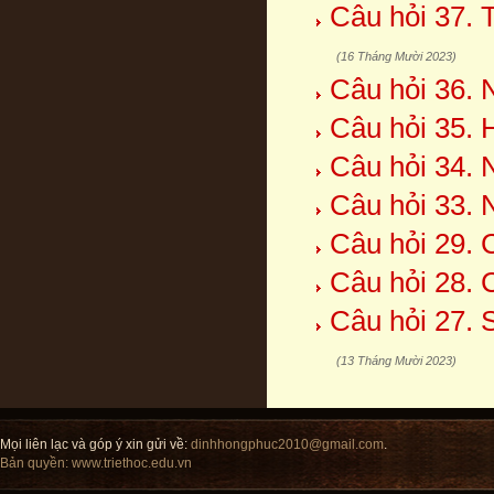
Câu hỏi 37. 
(16 Tháng Mười 2023)
Câu hỏi 36. 
Câu hỏi 35. 
Câu hỏi 34. 
Câu hỏi 33. 
Câu hỏi 29. 
Câu hỏi 28. 
Câu hỏi 27. 
(13 Tháng Mười 2023)
Mọi liên lạc và góp ý xin gửi về:
dinhhongphuc2010@gmail.com
.
Bản quyền:
www.triethoc.edu.vn