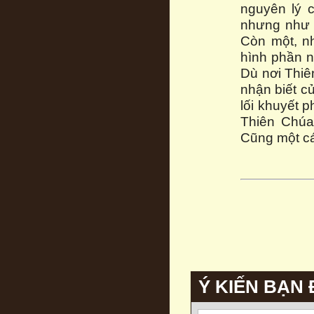
nguyên lý c
nhưng như c
Còn một, nh
hình phần n
Dù nơi Thiê
nhận biết c
lối khuyết p
Thiên Chúa 
Cũng một cá
Ý KIẾN BẠN