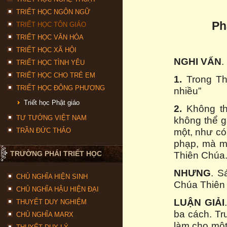
TRIẾT HỌC NGÔN NGỮ
Ph
TRIẾT HỌC TÔN GIÁO
TRIẾT HỌC VĂN HÓA
TRIẾT HỌC XÃ HỘI
NGHI VẤN
.
TRIẾT HỌC TÌNH YÊU
TRIẾT HỌC CHO TRẺ EM
1.
Trong Th
TRIẾT HỌC ĐÔNG PHƯƠNG
nhiều”
Triết học Phật giáo
2.
Không th
TƯ TƯỞNG VIỆT NAM
không thể 
một, như có
TRẦN ĐỨC THẢO
phạp, mà mọ
TRƯỜNG PHÁI TRIẾT HỌC
Thiên Chúa.
NHƯNG
. S
CHỦ NGHĨA HIỆN SINH
Chúa Thiên 
CHỦ NGHĨA HẬU HIỆN ĐẠI
LUẬN GIẢI
THUYẾT DUY NGHIỆM
ba cách. Tr
CHỦ NGHĨA MARX
làm cho một 