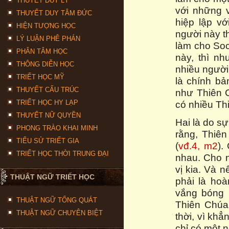
THUYẾT DUY LÝ
với những v
THUYẾT DUY TÂM ĐỨC
hiệp lập v
HIỆN TƯỢNG HỌC
người này th
LÝ LUẬN PHÊ PHÁN
làm cho Soc
PHÂN TÂM HỌC
này, thì n
THÔNG DIỄN HỌC
nhiều người
TRIẾT HỌC MỸ
là chính bả
THUYẾT CẤU TRÚC
như Thiên C
TRIẾT HỌC HY LẠP
có nhiều Th
THUYẾT NỮ QUYỀN
Hai là do s
PHONG TRÀO KHAI MINH
rằng, Thiê
TIỂU SỬ TRIẾT GIA
(
vđ.4, m2
).
TRIẾT HỌC THỜI TRUNG ĐẠI
nhau. Cho n
vị kia. Và n
THUẬT NGỮ TRIẾT HỌC
phải là hoà
vắng bóng 
THUẬT NGỮ TỔNG QUÁT
Thiên Chúa.
THUẬT NGỮ CHUYÊN BIỆT
thời, vì kh
chỉ có một n