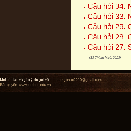
Câu hỏi 34. 
Câu hỏi 33. 
Câu hỏi 29. 
Câu hỏi 28. 
Câu hỏi 27. 
(13 Tháng Mười 2023)
Mọi liên lạc và góp ý xin gửi về:
dinhhongphuc2010@gmail.com
.
Bản quyền:
www.triethoc.edu.vn