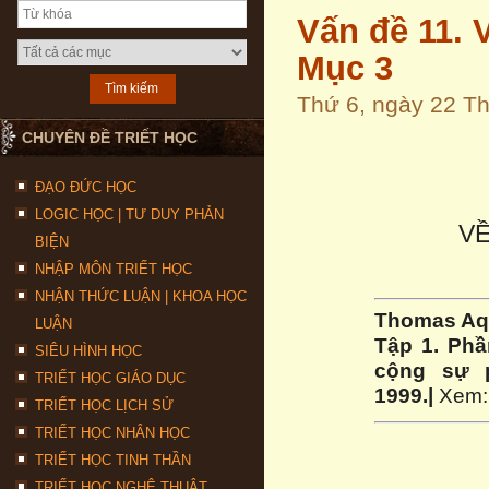
Vấn đề 11. 
Mục 3
Thứ 6, ngày 22 T
CHUYÊN ĐỀ TRIẾT HỌC
ĐẠO ĐỨC HỌC
LOGIC HỌC | TƯ DUY PHẢN
V
BIỆN
NHẬP MÔN TRIẾT HỌC
NHẬN THỨC LUẬN | KHOA HỌC
Thomas Aq
LUẬN
Tập 1. Phầ
SIÊU HÌNH HỌC
cộng sự p
TRIẾT HỌC GIÁO DỤC
1999.|
Xem
TRIẾT HỌC LỊCH SỬ
TRIẾT HỌC NHÂN HỌC
TRIẾT HỌC TINH THẦN
TRIẾT HỌC NGHỆ THUẬT