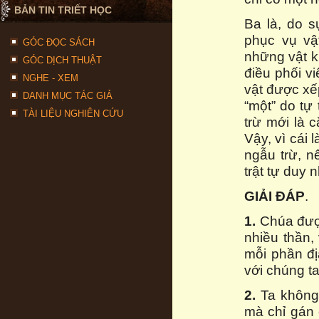
BẢN TIN TRIẾT HỌC
Ba là, do s
phục vụ vậ
GÓC ĐỌC SÁCH
những vật k
GÓC DỊCH THUẬT
điều phối v
NGHE - XEM
vật được xếp
DANH MỤC TÁC GIẢ
“một” do tự
TÀI LIỆU NGHIÊN CỨU
trừ mới là 
Vậy, vì cái 
ngẫu trừ, n
trật tự duy 
GIẢI ĐÁP
.
1.
Chúa được
nhiều thần,
mỗi phần đ
với chúng ta
2.
Ta không 
mà chỉ gán 