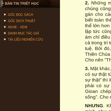
2.
Những mệ
BẢN TIN TRIẾT HỌC
chúng cũng 
gán cho cá
GÓC ĐỌC SÁCH
biết toàn th
GÓC DỊCH THUẬT
thể lớn hơn
NGHE - XEM
lập tức cũn
DANH MỤC TÁC GIẢ
ám chỉ điều
TÀI LIỆU NGHIÊN CỨU
cả trong trí 
tuệ. Bởi đó
Thiên Chúa c
Cho nên “Th
3.
Mặt khác, 
có sự thật t
sự thật” thì 
phải có sự
Gioan chép
sống”. Cho 
NHƯNG
. K