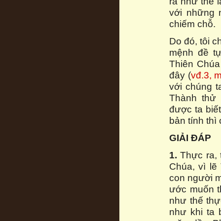
ra như thế 
với những n
chiếm chỗ.
Do đó, tôi 
mệnh đề tự 
Thiên Chúa
đây (
vđ.3, 
với chúng t
Thành thử 
được ta biế
bản tính thì
GIẢI ĐÁP
1.
Thực ra, 
Chúa, vì lẽ
con người m
ước muốn t
như thế thự
như khi ta 