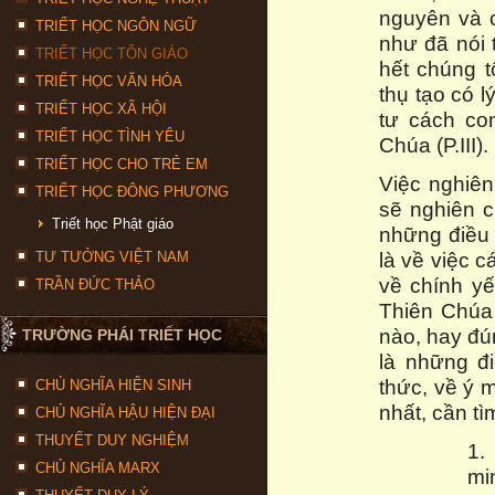
nguyên và c
TRIẾT HỌC NGÔN NGỮ
như đã nói 
TRIẾT HỌC TÔN GIÁO
hết chúng t
TRIẾT HỌC VĂN HÓA
thụ tạo có l
TRIẾT HỌC XÃ HỘI
tư cách co
TRIẾT HỌC TÌNH YÊU
Chúa (P.III).
TRIẾT HỌC CHO TRẺ EM
Việc nghiê
TRIẾT HỌC ĐÔNG PHƯƠNG
sẽ nghiên c
Triết học Phật giáo
những điều 
là về việc c
TƯ TƯỞNG VIỆT NAM
về chính yế
TRẦN ĐỨC THẢO
Thiên Chúa
nào, hay đú
TRƯỜNG PHÁI TRIẾT HỌC
là những đi
thức, về ý 
CHỦ NGHĨA HIỆN SINH
nhất, cần tì
CHỦ NGHĨA HẬU HIỆN ĐẠI
THUYẾT DUY NGHIỆM
1.
CHỦ NGHĨA MARX
mi