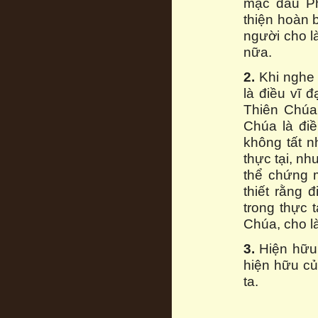
mặc dầu Ph
thiện hoàn b
người cho là
nữa.
2.
Khi nghe 
là điều vĩ 
Thiên Chúa 
Chúa là điề
không tất n
thực tại, n
thể chứng m
thiết rằng 
trong thực 
Chúa, cho l
3.
Hiện hữu 
hiện hữu củ
ta.