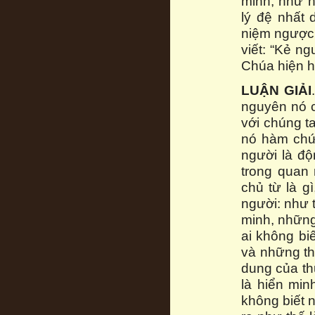
minh, như n
lý đệ nhất
niệm ngược 
viết: “Kẻ n
Chúa hiện h
LUẬN GIẢI
nguyên nó c
với chúng t
nó hàm chứ
người là độ
trong quan 
chủ từ là g
người: như 
minh, những
ai không bi
và những th
dung của th
là hiển min
không biết 