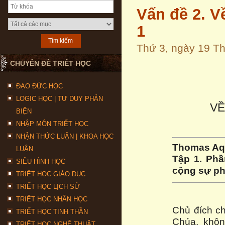
Vấn đề 2. V
1
Thứ 3, ngày 19 T
CHUYÊN ĐỀ TRIẾT HỌC
ĐẠO ĐỨC HỌC
LOGIC HỌC | TƯ DUY PHẢN
VỀ
BIỆN
NHẬP MÔN TRIẾT HỌC
NHẬN THỨC LUẬN | KHOA HỌC
Thomas Aq
LUẬN
Tập 1. Phầ
SIÊU HÌNH HỌC
cộng sự phi
TRIẾT HỌC GIÁO DỤC
TRIẾT HỌC LỊCH SỬ
TRIẾT HỌC NHÂN HỌC
Chủ đích ch
TRIẾT HỌC TINH THẦN
Chúa, khôn
TRIẾT HỌC NGHỆ THUẬT