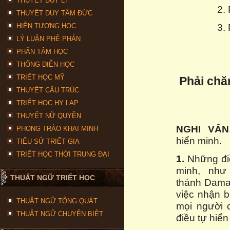
THUYẾT DUY LÝ
2.
THUYẾT DUY TÂM ĐỨC
3.
HIỆN TƯỢNG HỌC
LÝ LUẬN PHÊ PHÁN
PHÂN TÂM HỌC
THÔNG DIỄN HỌC
TRIẾT HỌC MỸ
Phải chă
THUYẾT CẤU TRÚC
TRIẾT HỌC HY LẠP
THUYẾT NỮ QUYỀN
NGHI VẤN
PHONG TRÀO KHAI MINH
hiển minh.
TIỂU SỬ TRIẾT GIA
TRIẾT HỌC THỜI TRUNG ĐẠI
1.
Những điề
minh, như
THUẬT NGỮ TRIẾT HỌC
thánh Dama
việc nhận b
THUẬT NGỮ TỔNG QUÁT
mọi người 
THUẬT NGỮ CHUYÊN BIỆT
điều tự hiển