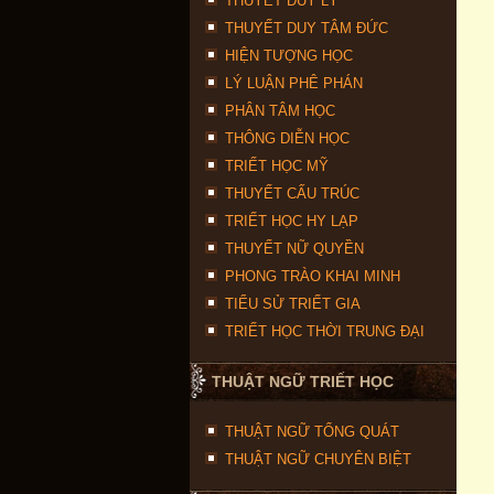
THUYẾT DUY LÝ
THUYẾT DUY TÂM ĐỨC
HIỆN TƯỢNG HỌC
LÝ LUẬN PHÊ PHÁN
PHÂN TÂM HỌC
THÔNG DIỄN HỌC
TRIẾT HỌC MỸ
THUYẾT CẤU TRÚC
TRIẾT HỌC HY LẠP
THUYẾT NỮ QUYỀN
PHONG TRÀO KHAI MINH
TIỂU SỬ TRIẾT GIA
TRIẾT HỌC THỜI TRUNG ĐẠI
THUẬT NGỮ TRIẾT HỌC
THUẬT NGỮ TỔNG QUÁT
THUẬT NGỮ CHUYÊN BIỆT