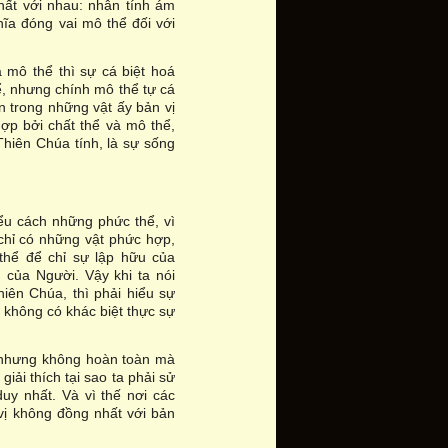
ất với nhau: nhân tính ám
ĩa đóng vai mô thể đối với
 mô thể thì sự cá biệt hoá
hể, nhưng chính mô thể tự cá
n trong những vật ấy bản vị
ợp bởi chất thể và mô thể,
Thiên Chúa tính, là sự sống
ểu cách những phức thể, vì
chỉ có những vật phức hợp,
thể để chỉ sự lập hữu của
 của Người. Vậy khi ta nói
iên Chúa, thì phải hiểu sự
ứ không có khác biệt thực sự
 nhưng không hoàn toàn mà
ải thích tại sao ta phải sử
uy nhất. Và vì thế nơi các
vị không đồng nhất với bản