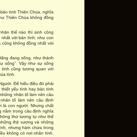
 bản tính Thiên Chúa, nghĩa
 như Thiên Chúa không đồng
nhân thế nào thì sinh công
 nhất với bản tính: như con
a cũng không đồng nhất với
 Đấng đang sống, như thánh
 sự sống”. Vậy như sự sống
 tính cũng tương quan với
úa tính.
 Người. Để hiểu điều đó phải
 thiết yếu tính hay bản tính
a những nhân tố làm nên câu
 nhân tố làm nên câu định
ời là con người. Nhưng chất
ng nằm trong câu định nghĩa
 những thứ tương tự như thế
những thịt xương và những
tính, nhưng hàm chứa trong
iều không có nơi nhân tính.