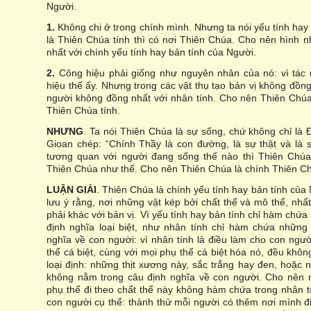
Người.
1.
Không chi ở trong chính mình. Nhưng ta nói yếu tính hay
là Thiên Chúa tính thì có nơi Thiên Chúa. Cho nên hình
nhất với chính yếu tính hay bản tính của Người.
2.
Công hiệu phải giống như nguyên nhân của nó: vì tác 
hiệu thế ấy. Nhưng trong các vật thụ tạo bản vị không đồng
người không đồng nhất với nhân tính. Cho nên Thiên Chú
Thiên Chúa tính.
NHƯNG
. Ta nói Thiên Chúa là sự sống, chứ không chỉ là
Gioan chép: “Chính Thầy là con đường, là sự thật và là
tương quan với người đang sống thế nào thì Thiên Chúa
Thiên Chúa như thế. Cho nên Thiên Chúa là chính Thiên Ch
LUẬN GIẢI
. Thiên Chúa là chính yếu tính hay bản tính của
lưu ý rằng, nơi những vật kép bởi chất thể và mô thể, nhất
phải khác với bản vị. Vì yếu tính hay bản tính chỉ hàm chứ
định nghĩa loại biệt, như nhân tính chỉ hàm chứa những
nghĩa về con người: vì nhân tính là điều làm cho con ngư
thể cá biệt, cùng với mọi phụ thể cá biệt hóa nó, đều khô
loại định: những thịt xương này, sắc trắng hay đen, hoặc
không nằm trong câu định nghĩa về con người. Cho nên 
phụ thể đi theo chất thể này không hàm chứa trong nhân 
con người cụ thể: thành thử mỗi người có thêm nơi mình đ