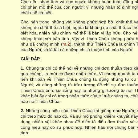
Cho nên nhân tính và con người không hoàn toàn đồng nh
chỉ phần mô thể của con người; vì những nhân tố định ngh
chất chể cá biệt.
Cho nên trong những vật không phức hợp bởi chất thể và
không do chất thể cá biệt, nghĩa là không do chất thể cụ t
biệt hóa, nhiên hậu chính mô thể là bản vị lập hữu. Cho nê
không khác với bản tính. Vậy vì Thiên Chúa không phức h
như đã chứng minh (
m.2
), thành thử Thiên Chúa là chính 
của Người, và là tất cả những chi là thuộc tính của Người.
GIẢI ĐÁP.
1.
Chúng ta chỉ có thể nói về những chỉ đơn thuần theo ki
qua chúng, ta mới có được nhận thức. Vì chung quanh ta 
nên khi bàn về Thiên Chúa chúng ta dùng những từ cụ 
Người; và dùng những từ trừu tượng để chỉ sự đơn thuần
Thiên Chúa tính, sự sống hay là những gì tương tự nơi Th
khác biệt ấy chỉ có trong nhận thức của trí tuệ chúng ta, ch
nào nơi Thiên Chúa.
2.
Những công hiệu của Thiên Chúa thì giống như Người,
chỉ theo mức độ nào đó. Và sự mô phỏng khiếm khuyết này gi
dụng nhiều vật khác nhau để diễn tả điều đơn thuần và d
công hiệu này có sự phức hợp. Nhiên hậu nơi chúng bản 
tính.