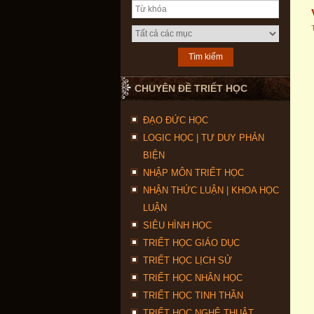
CHUYÊN ĐỀ TRIẾT HỌC
ĐẠO ĐỨC HỌC
LOGIC HỌC | TƯ DUY PHẢN
BIỆN
NHẬP MÔN TRIẾT HỌC
NHẬN THỨC LUẬN | KHOA HỌC
LUẬN
SIÊU HÌNH HỌC
TRIẾT HỌC GIÁO DỤC
TRIẾT HỌC LỊCH SỬ
TRIẾT HỌC NHÂN HỌC
TRIẾT HỌC TINH THẦN
TRIẾT HỌC NGHỆ THUẬT