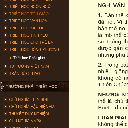
NGHI VẤN
.
TRIẾT HỌC NGÔN NGỮ
TRIẾT HỌC TÔN GIÁO
1.
Bản thể kh
đã nói. Vì 
TRIẾT HỌC VĂN HÓA
bản thể nơi
TRIẾT HỌC XÃ HỘI
là mô thể c
TRIẾT HỌC TÌNH YÊU
sự thông th
TRIẾT HỌC CHO TRẺ EM
được gán c
TRIẾT HỌC ĐÔNG PHƯƠNG
những phụ 
Triết học Phật giáo
2.
Trong bất
TƯ TƯỞNG VIỆT NAM
nhiều giốn
TRẦN ĐỨC THẢO
không có nơ
Thiên Chúa:
TRƯỜNG PHÁI TRIẾT HỌC
NHƯNG
. M
CHỦ NGHĨA HIỆN SINH
thể là chủ 
Boetio đã n
CHỦ NGHĨA HẬU HIỆN ĐẠI
THUYẾT DUY NGHIỆM
LUẬN GIẢI
CHỦ NGHĨA MARX
không thể c