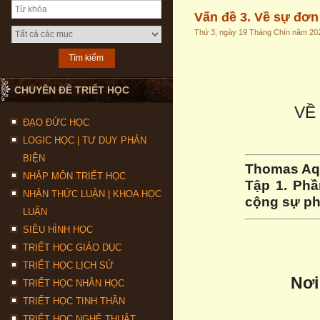
Vấn đề 3. Về sự đơn
Thứ 3, ngày 19 Tháng Chín năm 20
CHUYÊN ĐỀ TRIẾT HỌC
VỀ
ĐẠO ĐỨC HỌC
LOGIC HỌC | TƯ DUY PHẢN
BIỆN
Thomas Aq
NHẬP MÔN TRIẾT HỌC
Tập 1. Phầ
NHẬN THỨC LUẬN | KHOA HỌC
cộng sự phi
LUẬN
SIÊU HÌNH HỌC
TRIẾT HỌC GIÁO DỤC
TRIẾT HỌC LỊCH SỬ
Nơi
TRIẾT HỌC NHÂN HỌC
TRIẾT HỌC TINH THẦN
TRIẾT HỌC NGHỆ THUẬT