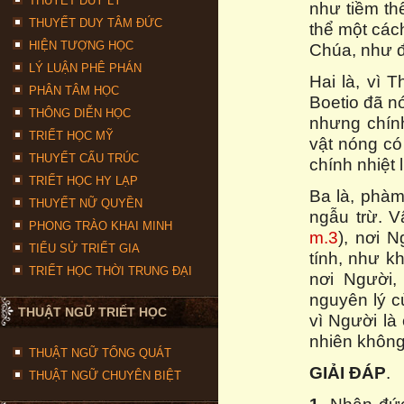
THUYẾT DUY LÝ
như tiềm thể
THUYẾT DUY TÂM ĐỨC
thể một cách
HIỆN TƯỢNG HỌC
Chúa, như đ
LÝ LUẬN PHÊ PHÁN
Hai là, vì 
PHÂN TÂM HỌC
Boetio đã n
THÔNG DIỄN HỌC
nhưng chính
TRIẾT HỌC MỸ
vật nóng có
THUYẾT CẤU TRÚC
chính nhiệt 
TRIẾT HỌC HY LẠP
Ba là, phàm
THUYẾT NỮ QUYỀN
ngẫu trừ. V
PHONG TRÀO KHAI MINH
m.3
), nơi 
TIỂU SỬ TRIẾT GIA
tính, như k
TRIẾT HỌC THỜI TRUNG ĐẠI
nơi Người,
nguyên lý c
THUẬT NGỮ TRIẾT HỌC
vì Người là
nhiên không
THUẬT NGỮ TỔNG QUÁT
GIẢI ĐÁP
.
THUẬT NGỮ CHUYÊN BIỆT