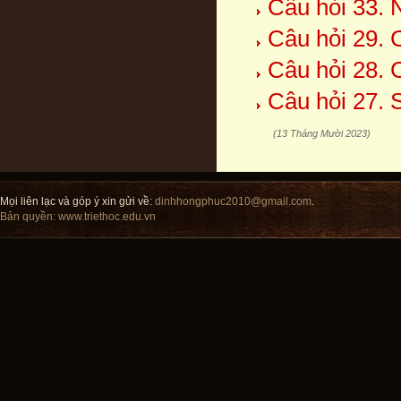
Câu hỏi 33. 
Câu hỏi 29. 
Câu hỏi 28. 
Câu hỏi 27. 
(13 Tháng Mười 2023)
Mọi liên lạc và góp ý xin gửi về:
dinhhongphuc2010@gmail.com
.
Bản quyền:
www.triethoc.edu.vn