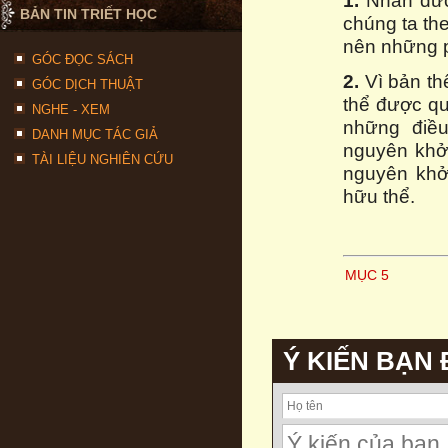
1.
Nhân đức 
BẢN TIN TRIẾT HỌC
chúng ta th
nên những p
GÓC ĐỌC SÁCH
2.
Vì bản th
GÓC DỊCH THUẬT
thể được q
NGHE - XEM
những điều
DANH MỤC TÁC GIẢ
nguyên khởi
TÀI LIỆU NGHIÊN CỨU
nguyên khởi
hữu thể.
MỤC 5
Ý KIẾN BẠN