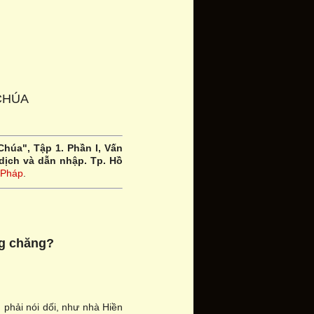
CHÚA
Chúa", Tập 1. Phần I, Vấn
dịch và dẫn nhập. Tp. Hồ
 Pháp
.
ng chăng?
 phải nói dối, như nhà Hiền