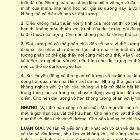
triết đã nói. Nhưng toán học dùng khái niệm vô hạn về đại 
minh của mình, nhà hình học nói: giả sử đường này là vô 
không thể có điều vô hạn về đại lượng.
2.
Điều không mâu thuẫn với lý tính của một vật thì có thể 
hạn thì không mâu thuẫn với lý tính của đại lượng: nói đún
là thể thức của lượng. Cho nên không phải là không thể có 
3.
Đại lượng thì có thể phân chia đến vô hạn: vì thế lượng 
điều có thể phân chia đến vô tận, như nhà Hiền triết đã 
tương phản có thể gặp thấy nơi cùng một chủ thể. Vậy vì
c
và
thêm
tương phản với
bớt
, nên hình như đại lượng có th
nên có thể có đại lượng vô tận.
4.
Sự chuyển động và thời gian có lượng và sự liên tục là
động trải qua, như nhà Hiền triết đã nói. Nhưng thời gian 
không nghịch với lý tính của chúng: vì bất cứ điểm bất 
trong thời gian và trong sự chuyển động vòng tròn đều vừ
điểm. Cho nên đại lượng vô hạn không tương phản với lý tí
NHƯNG
. Vật thể nào cũng có bề mặt. Mà mọi vật thể có
mặt là giới hạn của vật thể hữu hạn. Cho nên mọi vật thể đ
như thế về diện tích và về dường. Cho nên không có chỉ là 
LUẬN GIẢI
. Vô tận về yếu tính thì khác với vô tận về đại 
vô tận về đại lượng, như lửa và không khí, thì cũng không
tính, vì yếu tính của nó sẽ được hạn định vào một loại bở