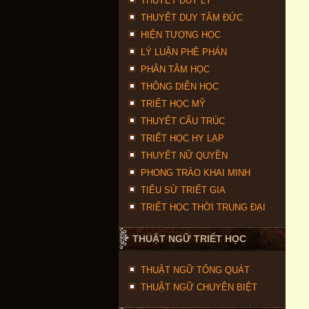
THUYẾT DUY LÝ
THUYẾT DUY TÂM ĐỨC
HIỆN TƯỢNG HỌC
LÝ LUẬN PHÊ PHÁN
PHÂN TÂM HỌC
THÔNG DIỄN HỌC
TRIẾT HỌC MỸ
THUYẾT CẤU TRÚC
TRIẾT HỌC HY LẠP
THUYẾT NỮ QUYỀN
PHONG TRÀO KHAI MINH
TIỂU SỬ TRIẾT GIA
TRIẾT HỌC THỜI TRUNG ĐẠI
THUẬT NGỮ TRIẾT HỌC
THUẬT NGỮ TỔNG QUÁT
THUẬT NGỮ CHUYÊN BIỆT