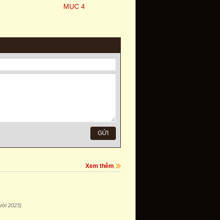
MỤC 4
Xem thêm
ười 2023)