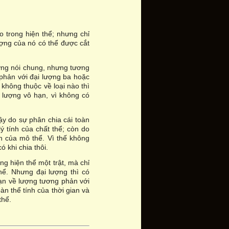
 trong hiện thể; nhưng chỉ
ợng của nó có thể được cắt
ợng nói chung, nhưng tương
g phản với đại lượng ba hoặc
u không thuộc về loại nào thì
 lượng vô hạn, vì không có
ậy do sự phân chia cái toàn
lý tính của chất thể; còn do
ính của mô thể. Vì thế không
ó khi chia thôi.
ng hiện thể một trật, mà chỉ
thể. Nhưng đại lượng thì có
 hạn về lượng tương phản với
àn thể tính của thời gian và
thể.