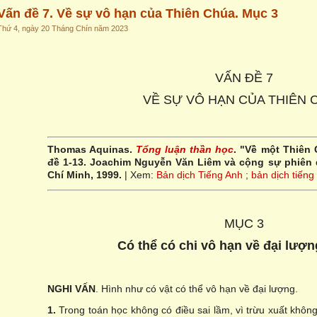
Vấn đề 7. Về sự vô hạn của Thiên Chúa. Mục 3
Thứ 4, ngày 20 Tháng Chín năm 2023
VẤN ĐỀ 7
VỀ SỰ VÔ HẠN CỦA THIÊN 
Thomas Aquinas.
Tổng luận thần học
. "Về một Thiên 
đề 1-13. Joachim Nguyễn Văn Liêm và cộng sự phiên 
Chí Minh, 1999.
| Xem:
Bản dịch Tiếng Anh
;
bản dịch tiếng
MỤC 3
Có thể có chi vô hạn về đại lượ
NGHI VẤN
. Hình như có vật có thể vô hạn về đại lượng.
1.
Trong toán học không có điều sai lầm, vì trừu xuất không