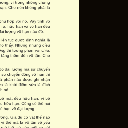
lượng, vì trong những chứng
hạn. Cho nên không phải là
phù hợp với nó. Vậy tính vô
g ra, hữu hạn và vô hạn đều
đại lượng vô hạn nào đó.
liên tục được định nghĩa là
cho thấy. Nhưng những điều
ộng
thì tương phản với
chia
,
ể tăng thêm đến vô tận. Cho
 do đại lượng mà sự chuyển
và sự chuyển động vô hạn thì
khả phân nào được ghi nhận
a là khởi điểm vừa là đích
nh nó.
 bề mặt đều hữu hạn: vì bề
ều hữu hạn. Cũng có thể nói
vô hạn về đại lượng.
lượng. Giả dụ có vật thể nào
 vì thế mà là vô tận về yếu
i mô thể, và vào một cá vật