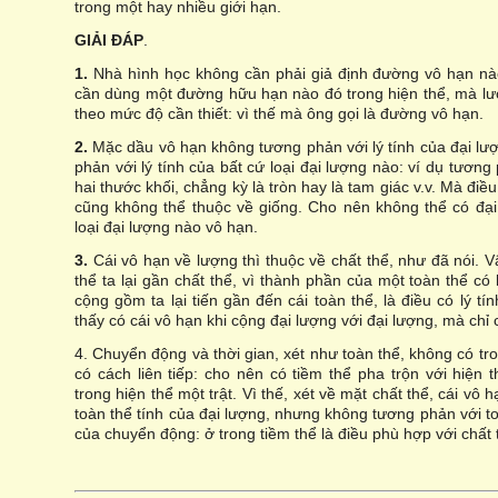
trong một hay nhiều giới hạn.
GIẢI ĐÁP
.
1.
Nhà hình học không cần phải giả định đường vô hạn nào
cần dùng một đường hữu hạn nào đó trong hiện thể, mà lư
theo mức độ cần thiết: vì thế mà ông gọi là đường vô hạn.
2.
Mặc dầu vô hạn không tương phản với lý tính của đại lư
phản với lý tính của bất cứ loại đại lượng nào: ví dụ tươn
hai thước khối, chẳng kỳ là tròn hay là tam giác v.v. Mà điề
cũng không thể thuộc về giống. Cho nên không thể có đại
loại đại lượng nào vô hạn.
3.
Cái vô hạn về lượng thì thuộc về chất thể, như đã nói. V
thể ta lại gần chất thể, vì thành phần của một toàn thể có 
cộng gồm ta lại tiến gần đến cái toàn thể, là điều có lý t
thấy có cái vô hạn khi cộng đại lượng với đại lượng, mà chỉ c
4. Chuyển động và thời gian, xét như toàn thể, không có tro
có cách liên tiếp: cho nên có tiềm thể pha trộn với hiện 
trong hiện thể một trật. Vì thế, xét về mặt chất thể, cái vô
toàn thể tính của đại lượng, nhưng không tương phản với to
của chuyển động: ở trong tiềm thể là điều phù hợp với chất 