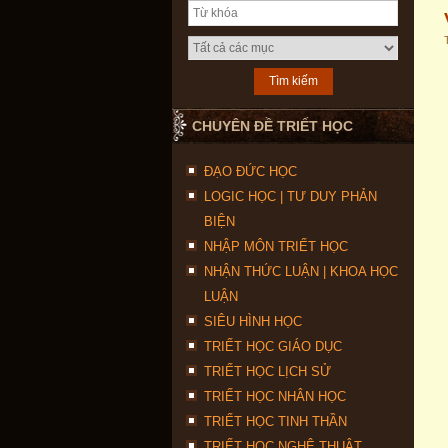
CHUYÊN ĐỀ TRIẾT HỌC
ĐẠO ĐỨC HỌC
LOGIC HỌC | TƯ DUY PHẢN
BIỆN
NHẬP MÔN TRIẾT HỌC
NHẬN THỨC LUẬN | KHOA HỌC
LUẬN
SIÊU HÌNH HỌC
TRIẾT HỌC GIÁO DỤC
TRIẾT HỌC LỊCH SỬ
TRIẾT HỌC NHÂN HỌC
TRIẾT HỌC TINH THẦN
TRIẾT HỌC NGHỆ THUẬT