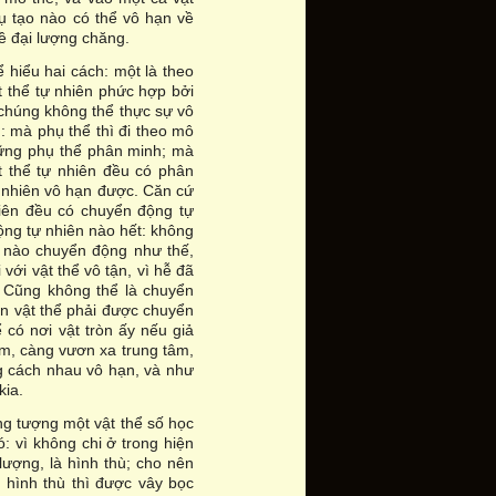
hụ tạo nào có thể vô hạn về
về đại lượng chăng.
ể hiểu hai cách: một là theo
ật thể tự nhiên phức hợp bởi
à chúng không thể thực sự vô
: mà phụ thể thì đi theo mô
hững phụ thể phân minh; mà
t thể tự nhiên đều có phân
ự nhiên vô hạn được. Căn cứ
hiên đều có chuyển động tự
ộng tự nhiên nào hết: không
ể nào chuyển động như thế,
với vật thể vô tận, vì hễ đã
. Cũng không thể là chuyển
ần vật thể phải được chuyển
có nơi vật tròn ấy nếu giả
tâm, càng vươn xa trung tâm,
ng cách nhau vô hạn, và như
kia.
ng tượng một vật thể số học
: vì không chi ở trong hiện
ượng, là hình thù; cho nên
 hình thù thì được vây bọc