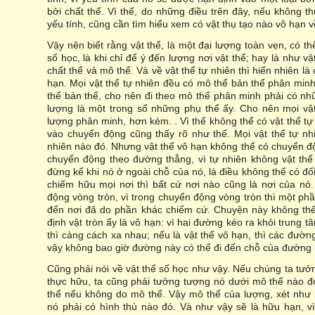
bởi chất thể. Vì thế, do những điều trên đây, nếu không t
yếu tính, cũng cần tìm hiểu xem có vật thụ tạo nào vô hạn 
Vậy nên biết rằng vật thể, là một đại lượng toàn vẹn, có th
số học, là khi chỉ để ý đến lượng nơi vật thể; hay là như v
chất thể và mô thể. Và về vật thể tự nhiên thì hiển nhiên l
hạn. Mọi vật thể tự nhiên đều có mô thể bản thể phân minh
thể bản thể, cho nên đi theo mô thể phân minh phải có n
lượng là một trong số những phụ thể ấy. Cho nên mọi vậ
lượng phân minh, hơn kém. . Vì thế không thể có vật thể t
vào chuyển động cũng thấy rõ như thế. Mọi vật thể tự n
nhiên nào đó. Nhưng vật thể vô hạn không thể có chuyển đ
chuyển động theo đường thẳng, vì tự nhiên không vật th
đừng kể khi nó ở ngoài chỗ của nó, là điều không thể có đối 
chiếm hữu mọi nơi thì bất cứ nơi nào cũng là nơi của nó
động vòng tròn, vì trong chuyển động vòng tròn thì một ph
đến nơi đã do phần khác chiếm cứ. Chuyện này không thể 
định vật tròn ấy là vô hạn: vì hai đường kéo ra khỏi trung 
thì càng cách xa nhau; nếu là vật thể vô hạn, thì các đườ
vậy không bao giờ đường này có thể đi đến chỗ của đường 
Cũng phải nói về vật thể số học như vậy. Nếu chúng ta tưở
thực hữu, ta cũng phải tưởng tượng nó dưới mô thể nào đó
thể nếu không do mô thể. Vậy mô thể của lượng, xét như l
nó phải có hình thù nào đó. Và như vậy sẽ là hữu hạn, vì