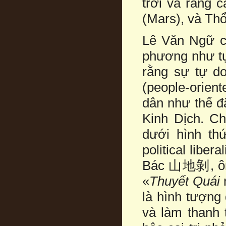
trời và rằng c
(Mars), và Thổ
Lê Văn Ngữ cũ
phương như tự
rằng sự tự do
(people-orient
dân như thế đ
Kinh Dịch. C
dưới hình thứ
political libe
Bác 山地剝, ông
«
Thuyết Quái
là hình tượng 
và làm thanh 