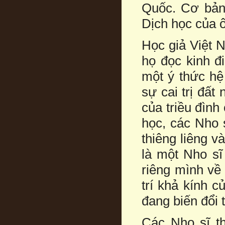
Quốc. Cơ bản 
Dịch học của 
Học giả Việt N
họ đọc kinh đ
một ý thức hệ
sự cai trị đất
của triều đìn
học, các Nho 
thiêng liêng 
là một Nho sĩ
riêng mình về
trí khả kính c
đang biến đổi 
Các Nho sĩ t