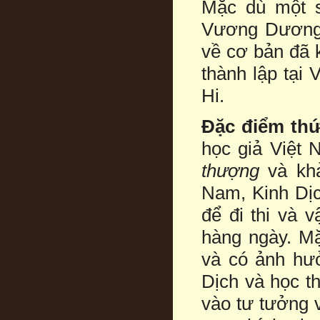
Mặc dù một s
Vương Dương 
về cơ bản đã 
thành lập tại
Hi.
Đặc điểm thứ
học giả Việt
thượng
và khả
Nam, Kinh Dịc
để đi thi và 
hàng ngày. Mặ
và có ảnh hưở
Dịch và học 
vào tư tưởng 