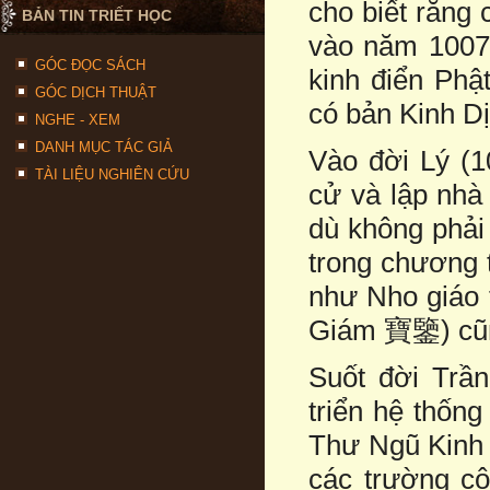
cho biết rằng
BẢN TIN TRIẾT HỌC
vào năm 1007.
GÓC ĐỌC SÁCH
kinh điển Phậ
GÓC DỊCH THUẬT
có bản Kinh D
NGHE - XEM
DANH MỤC TÁC GIẢ
Vào đời Lý (1
TÀI LIỆU NGHIÊN CỨU
cử và lập nhà
dù không phải
trong chương 
như Nho giáo 
Giám 寶鑒) cũng
Suốt đời Trần
triển hệ thốn
Thư Ngũ Kinh 
các trường cô