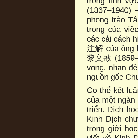
trong lĩnh v
(1867–1940) –
phong trào T
trọng của việ
các cải cách h
注解 của ông là
黎文敔 (1859–?)
vọng, nhan đ
nguồn gốc Chu
Có thể kết lu
của một ngàn 
triển. Dịch h
Kinh Dịch chư
trong giới họ