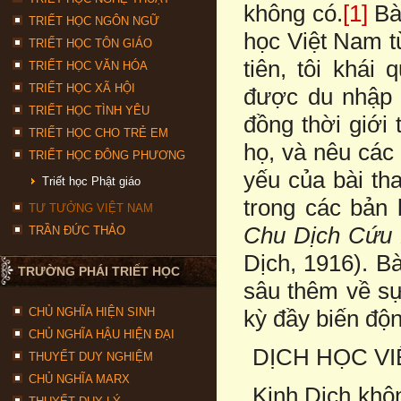
không có.
[1]
Bài
TRIẾT HỌC NGÔN NGỮ
học Việt Nam từ
TRIẾT HỌC TÔN GIÁO
tiên, tôi khái
TRIẾT HỌC VĂN HÓA
TRIẾT HỌC XÃ HỘI
được du nhập 
TRIẾT HỌC TÌNH YÊU
đồng thời giới 
TRIẾT HỌC CHO TRẺ EM
họ, và nêu các
TRIẾT HỌC ĐÔNG PHƯƠNG
yếu của bài th
Triết học Phật giáo
trong các bản 
TƯ TƯỞNG VIỆT NAM
Chu Dịch Cứu
TRẦN ĐỨC THẢO
Dịch, 1916). B
TRƯỜNG PHÁI TRIẾT HỌC
sâu thêm về sự
CHỦ NGHĨA HIỆN SINH
kỳ đầy biến độ
CHỦ NGHĨA HẬU HIỆN ĐẠI
DỊCH HỌC V
THUYẾT DUY NGHIỆM
CHỦ NGHĨA MARX
Kinh Dịch khô