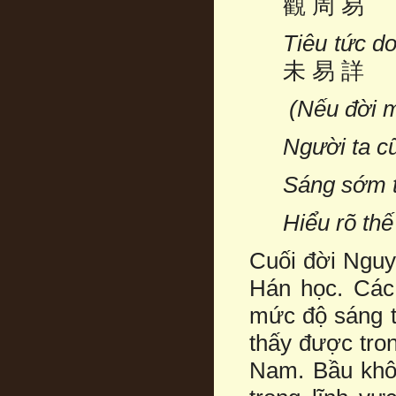
觀 周 易
Tiêu tứ
未 易 詳
(Nếu đời mở
Người ta c
Sáng sớm t
Hiểu rõ thế
Cuối đời Nguy
Hán học. Các 
mức độ sáng t
thấy được tron
Nam. Bầu khôn