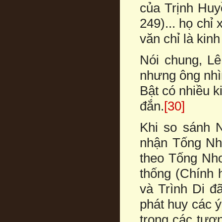
của Trịnh Hu
249)... họ chỉ
văn chỉ là kin
Nói chung, Lê
nhưng ông nh
Bật có nhiều k
đắn.
[30]
Khi so sánh 
nhận Tống Nho
theo Tống Nho
thống (Chính
và Trình Di đ
phát huy các ý 
trong các tượ