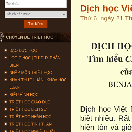
Dịch học Vi
Thứ 6, ngày 21 T
CHUYÊN ĐỀ TRIẾT HỌC
DỊCH HỌ
ĐẠO ĐỨC HỌC
Tìm hiểu
C
LOGIC HỌC | TƯ DUY PHẢN
BIỆN
củ
NHẬP MÔN TRIẾT HỌC
NHẬN THỨC LUẬN | KHOA HỌC
BENJA
LUẬN
SIÊU HÌNH HỌC
TRIẾT HỌC GIÁO DỤC
D
ịch học Việt
TRIẾT HỌC LỊCH SỬ
biết nhiều. Rất
TRIẾT HỌC NHÂN HỌC
TRIẾT HỌC TINH THẦN
hiện tồn và gi
TRIẾT HỌC NGHỆ THUẬT