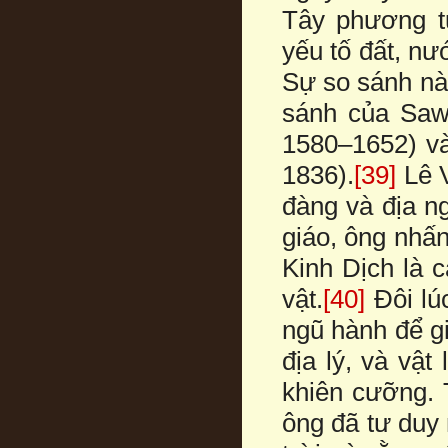
Tây phương tứ
yếu tố đất, nư
Sự so sánh nà
sánh của Sa
1580–1652) v
1836).
[39]
Lê V
đàng và địa n
giáo, ông nhấ
Kinh Dịch là 
vật.
[40]
Đôi lú
ngũ hành để gi
địa lý, và vậ
khiên cưỡng. 
ông đã tư duy 