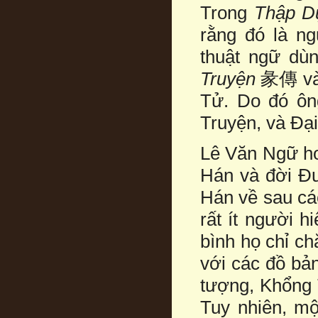
Trong
Thập D
rằng đó là ng
thuật ngữ dùn
Truyện
彖傳 v
Tử. Do đó ôn
Truyện, và Đại
Lê Văn Ngữ ho
Hán và đời Đư
Hán về sau cá
rất ít người 
bình họ chỉ c
với các đồ bả
tượng, Khổng T
Tuy nhiên, mộ