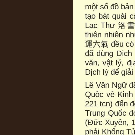
một số đồ bản
tạo bát quái
Lạc Thư 洛書. 
thiên nhiên n
運六氣 đều có th
đã dùng Dịch l
văn, vật lý, 
Dịch lý để giả
Lê Văn Ngữ đã
Quốc về Kinh 
221 tcn) đến 
Trung Quốc đờ
(Đức Xuyên, 1
phải Khổng Tử