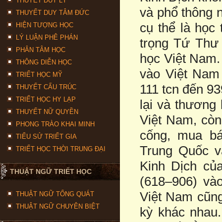
THUYẾT DUY LÝ
và phổ thông 
THUYẾT DUY TÂM ĐỨC
cụ thể là học
HIỆN TƯỢNG HỌC
LÝ LUẬN PHÊ PHÁN
trọng Tứ Thư
PHÂN TÂM HỌC
học Việt Nam.
THÔNG DIỄN HỌC
vào Việt Nam 
TRIẾT HỌC MỸ
111 tcn đến 9
THUYẾT CẤU TRÚC
TRIẾT HỌC HY LẠP
lại và thương
THUYẾT NỮ QUYỀN
Việt Nam, còn
PHONG TRÀO KHAI MINH
cống, mua b
TIỂU SỬ TRIẾT GIA
Trung Quốc v
TRIẾT HỌC THỜI TRUNG ĐẠI
Kinh Dịch củ
THUẬT NGỮ TRIẾT HỌC
(618–906) vào
Việt Nam cũng
THUẬT NGỮ TỔNG QUÁT
THUẬT NGỮ CHUYÊN BIỆT
kỳ khác nhau.