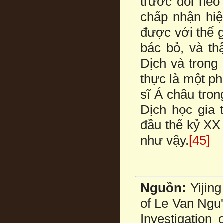
trước đôi nẻo
chấp nhận hiệ
được với thế g
bác bỏ, và th
Dịch và trong
thực là một p
sĩ Á châu tro
Dịch học gia 
đầu thế kỷ XX
như vậy.
[45]
Nguồn:
Yijin
of Le Van N
Investigation 