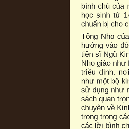
bình chú của 
học sinh từ 
chuẩn bị cho c
Tống Nho của 
hưởng vào đời
tiến sĩ Ngũ Ki
Nho giáo như K
triều đình, n
như một bộ ki
sử dụng như m
sách quan trọn
chuyên về Kin
trọng trong cá
các lời bình c