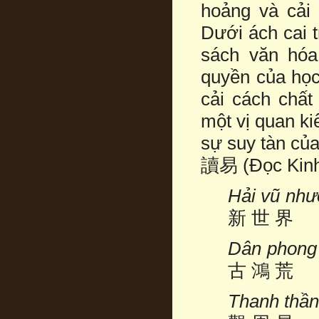
hoảng và cải 
Dưới ách cai 
sách văn hóa
quyền của học
cải cách chất
một vị quan ki
sự suy tàn của
讀易 (Đọc Kinh 
Hải vũ n
新 世 界
Dân phong
古 鴻 荒
Thanh th