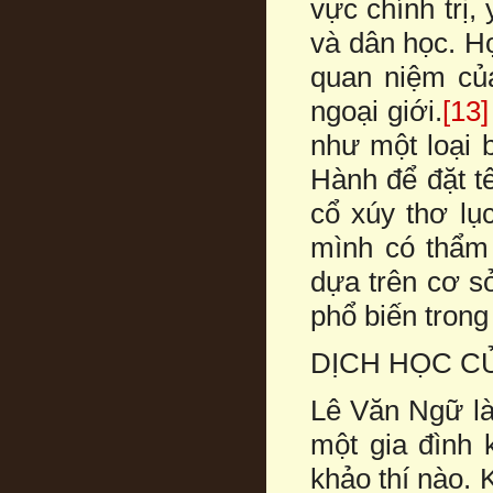
vực chính trị, 
và dân học. H
quan niệm của
ngoại giới.
[13]
như một loại 
Hành để đặt t
cổ xúy thơ lục
mình có thẩm 
dựa trên cơ s
phổ biến trong
DỊCH HỌC C
Lê Văn Ngữ là
một gia đình 
khảo thí nào. 