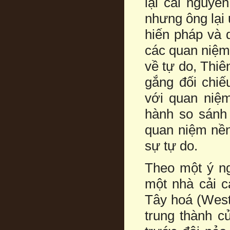
lại cái nguyê
nhưng ông lại
hiến pháp và 
các quan niệm
về tự do, Thiê
gắng đối chiế
với quan niệ
hành so sánh 
quan niệm nền 
sự tự do.
Theo một ý ng
một nhà cải c
Tây hoá (West
trung thành c