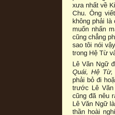
xưa nhất về K
Chu. Ông viế
không phải là 
muốn nhấn m
cũng chẳng phả
sao tôi nói vậ
trong Hệ Từ v
Lê Văn Ngữ đ
Quái, Hệ Từ,
phải bỏ đi ho
trước Lê Văn
cũng đã nêu r
Lê Văn Ngữ là 
thần hoài ngh