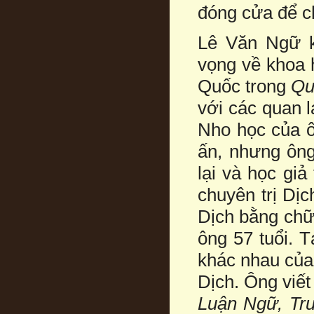
đóng cửa để c
Lê Văn Ngữ k
vọng về khoa 
Quốc trong
Qu
với các quan l
Nho học của ô
ấn, nhưng ông
lại và học giả
chuyên trị Dịc
Dịch bằng chữ
ông 57 tuổi. 
khác nhau của
Dịch. Ông viết
Luận Ngữ, Tr