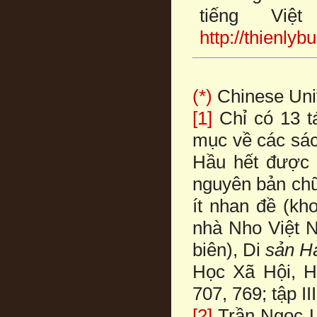
tiếng Vi
http://thienl
(*)
Chinese Univ
[1]
Chỉ có 13 t
mục về các sá
Hầu hết được 
nguyên bản ch
ít nhan đề (kh
nhà Nho Việt 
biên), Di
sản H
Học Xã Hội, Hà
707, 769; tập II
[2]
Trần Ngọc