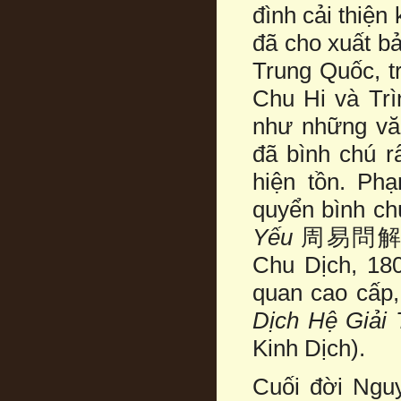
đình cải thiện
đã cho xuất b
Trung Quốc, t
Chu Hi và Tr
như những văn
đã bình chú r
hiện tồn. P
quyển bình ch
Yếu
周易問解撮要 (
Chu Dịch, 18
quan cao cấp,
Dịch Hệ Giải
Kinh Dịch).
Cuối đời Nguy