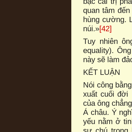
bậc cai trị ph
quan tâm đến 
hùng cường. L
núi.»
[42]
Tuy nhiên ôn
equality). Ôn
này sẽ làm đảo
KẾT LUẬN
Nói công bằng
xuất cuối đờ
của ông chẳng 
Á châu. Ý ngh
yếu nằm ở tin
sự chú trọng 