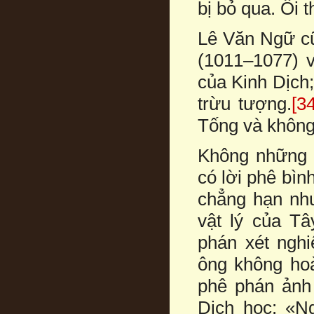
bị bỏ qua. Ôi th
Lê Văn Ngữ c
(1011–1077) v
của Kinh Dịch
trừu tượng.
[34
Tống và không 
Không những 
có lời phê bìn
chẳng hạn như
vật lý của T
phán xét ngh
ông không hoà
phê phán ảnh
Dịch học: «N