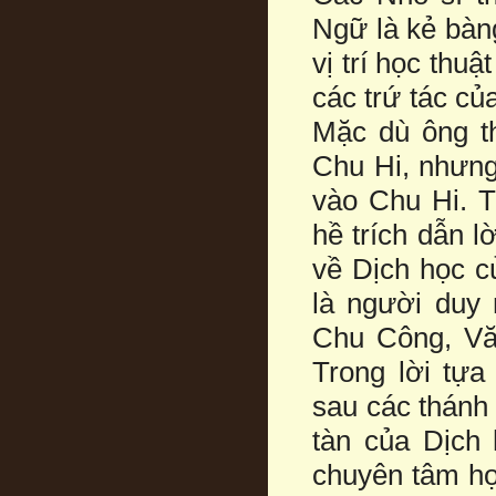
Ngữ là kẻ bàn
vị trí học thu
các trứ tác củ
Mặc dù ông th
Chu Hi, nhưng
vào Chu Hi. T
hề trích dẫn 
về Dịch học c
là người duy
Chu Công, Vă
Trong lời tự
sau các thánh
tàn của Dịch 
chuyên tâm họ