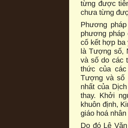
từng được tiê
chưa từng được
Phương pháp 
phương pháp c
cố kết hợp ba 
là Tượng số, 
và số do các 
thức của các 
Tượng và số 
nhất của Dịch
thay. Khởi n
khuôn định, Ki
giáo hoá nhân
Do đó Lê Văn