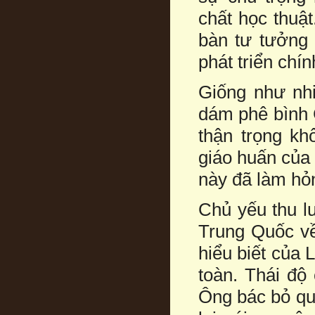
chất học thuậ
bàn tư tưởng
phát triển chín
Giống như nh
dám phê bình 
thận trọng kh
giáo huấn của 
này đã làm hỏ
Chủ yếu thu l
Trung Quốc về
hiểu biết của
toàn. Thái độ
Ông bác bỏ qu