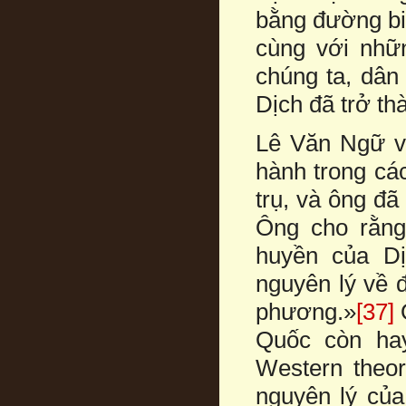
bằng đường bi
cùng với nhữn
chúng ta, dân 
Dịch đã trở th
Lê Văn Ngữ v
hành trong cá
trụ, và ông đã
Ông cho rằng
huyền của Dị
nguyên lý về đ
phương.»
[37]
Ô
Quốc còn hay
Western theor
nguyên lý của 