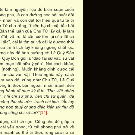
đó làm nguyên liệu để biên soạn cuốn
công phu, là con đường học hỏi suốt đời
 nhân và còn đạt tới hiệu quả tu tề trị
u Tử cho rằng, “thiên hạ chi vật tắc bất
 Bản thể luận của Chu Tử lấy cái lý làm
 đất, vũ trụ, là căn cứ tồn tại của tất cả
tắc”, cái lý tồn tại và cái lý đương thời
uá trình tích luỹ không ngừng chắt lọc,
 tưởng này đã ảnh hưởng tới Lê Quý Đôn
Quý Đôn gọi là “đạo tại sự vật, sự vật
yên, mạc bất hữu ý yên”. Nói cách khác,
ô” (nothing). Muốn khẳng định được cái
n tại của vạn vật. Theo nghĩa này, cách
Thêm vào đó, cũng như Chu Tử, Lê Quý
 những tri thức bên ngoài, nhấn mạnh đến
ãng hành dĩ mục kỳ đức. Thư viết nhân
i
”
, nhĩ chi sự phụ, viễn chi sự quân, đa
ng thụ chi ước, trạch chi tinh, tắc tuy
ng hợp thuỷ chung diệc kiến kỳ thư đồ
vông công chi sở tai?
”
[14]
.
 dụng rất tích cực. Công phu đó giúp ta
ái yếu trọng, từ cái phong phú trở về
ấn mạnh xu thế tri thức rộng của nó sẽ