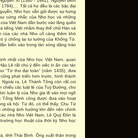
ư Nguyễn Xí (1380 - 1442), Nguyễn Bỉnh
 1784),… Tất cả họ đều là các bậc đại
Nguyễn, Nho học vẫn giữ được sự hưng
i sự cứng nhắc của Nho học và những
 của Việt Nam dần bước vào lãng quên
oá tiếng Việt nhằm thay thế chữ Hán và
ển của các nhà Nho cổ càng thêm khó
có ý chống lại tư tưởng của Khổng Tử.
dần biến vào trong làn sóng dâng trào
 thịnh nhất của Nho học Việt Nam, quan
Hậu Lê rất chú ý đến việc in ấn các tác
như “Tứ thư đại toàn” (năm 1435), đưa
cũng phát triển hơn trước, hình thành
 Ngoài ra, Lê Thánh Tông còn rất coi
am chiếu các luật lệ của Tuỳ Đường, cho
đức luân lý của Nho gia đi vào mọi ngõ
ọc Tống Minh cũng được đưa vào hoạt
ong xã hội. Từ đó, có thể thấy, Chu Tử
có những ảnh hưởng lớn đến nền chính
ố các nhà Nho Việt Nam, Lê Quý Đôn là
 trường học thuật của thời kỳ Nho học
 tỉnh Thái Bình. Ông xuất thân trong