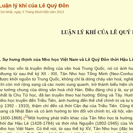
Luận lý khí của Lê Quý Đôn
Chủ Nhật, ngày 3 Tháng Mười Một năm 2013
LUẬN LÝ KHÍ CỦA LÊ QUÝ
I. Sự hưng thịnh của Nho học Việt Nam và Lê Quý Đôn thời Hậu L
Nho học vốn là truyền thống của văn hoá Trung Quốc, nó có ảnh hư
Nhưng từ sau thế kỷ XII - XIII, Tân Nho học Tống Minh (Neo-Confuci
được khởi nguồn từ Trung Quốc, không chỉ là dòng chảy văn hoá, ngh
chí còn mở rộng sang cả các nước xung quanh, trở thành biểu hiện 
tư tưởng chung của dòng văn hoá chữ Hán. Điều đáng chú ý là, sự p
nhất là Chu Tử học, đã lan truyền theo hai hướng: Đông và Tây. Hướ
Nho học truyền đến Triều Tiên, ảnh hưởng đến thể chế chính trị và t
kỳ 1392 - 1910), thậm chí đến cả thời Cận đại của Triều Tiên. Cũng
sang cả Nhật Bản và có ảnh hưởng to lớn đối với chính trị, xã hội, v
1)
(1600-1868).
(
Một hướng phát triển khác của Tân Nho học là hướn
thời đại Hậu Lê (1428-1784) và thời nhà Nguyễn (1802-1945) của Việ
Nho học Việt Nam. Có thể nói, từ sau thế kỷ XV, Tân Nho học (đặc b