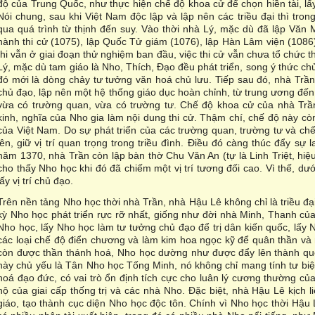
độ của Trung Quốc, như thực hiện chế độ khoa cử để chọn hiền tài, lấy
Nói chung, sau khi Việt Nam độc lập và lập nên các triều đại thì tr
qua quá trình từ thịnh đến suy. Vào thời nhà Lý, mặc dù đã lập Văn 
hành thi cử (1075), lập Quốc Tử giám (1076), lập Hàn Lâm viện (1086
thi vẫn ở giai đoạn thử nghiệm ban đầu, việc thi cử vẫn chưa tổ chức th
Lý, mặc dù tam giáo là Nho, Thích, Đạo đều phát triển, song ý thức ch
đó mới là dòng chảy tư tưởng văn hoá chủ lưu. Tiếp sau đó, nhà Trần
chủ đạo, lập nên một hệ thống giáo dục hoàn chỉnh, từ trung ương đế
vừa có trường quan, vừa có trường tư. Chế độ khoa cử của nhà Trần 
kinh, nghĩa của Nho gia làm nội dung thi cử. Thậm chí, chế độ này cò
của Việt Nam. Do sự phát triển của các trường quan, trường tư và ch
lên, giữ vị trí quan trọng trong triều đình. Điều đó càng thúc đẩy sự
năm 1370, nhà Trần còn lập bàn thờ Chu Văn An (tự là Linh Triệt, hiệu
cho thấy Nho học khi đó đã chiếm một vị trí tương đối cao. Vì thế, dư
lấy vị trí chủ đạo.
Trên nền tảng Nho học thời nhà Trần, nhà Hậu Lê không chỉ là triều đạ
kỳ Nho học phát triển rực rỡ nhất, giống như đời nhà Minh, Thanh củ
Nho học, lấy Nho học làm tư tưởng chủ đạo để trị dân kiến quốc, lấy
các loại chế độ điển chương và làm kim hoa ngọc kỹ để quân thần và
còn được thần thánh hoá, Nho học dường như được đẩy lên thành quố
này chủ yếu là Tân Nho học Tống Minh, nó không chỉ mang tính tư bi
hoá đạo đức, có vai trò ổn định tích cực cho luân lý cương thường của
hộ của giai cấp thống trị và các nhà Nho. Đặc biệt, nhà Hậu Lê kịch l
giáo, tạo thành cục diện Nho học độc tôn. Chính vì Nho học thời Hậu