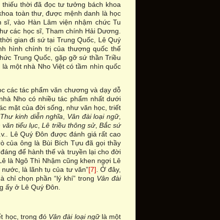
c thiếu thời đã đọc tư tưởng bách khoa
 khoa toàn thư, được mệnh danh là học
ến sĩ, vào Hàn Lâm viện nhậm chức Tu
 thư các học sĩ, Tham chính Hải Dương.
hời gian đi sứ tại Trung Quốc, Lê Quý
nh hình chính trị của thượng quốc thế
í thức Trung Quốc, gặp gỡ sứ thần Triều
n là một nhà Nho Việt có tầm nhìn quốc
 đọc các tác phẩm văn chương và dạy dỗ
 nhà Nho có nhiều tác phẩm nhất dưới
c mặt của đời sống, như văn học, triết
,
Thư kinh diễn nghĩa
,
Vân đài loại ngữ
,
 văn tiểu lục
,
Lê triều thông sử
,
Bắc sứ
v.v.. Lê Quý Đôn được đánh giá rất cao
rò của ông là Bùi Bích Tựu đã gọi thầy
 đáng để hành thế và truyền lại cho đời
 Lê là Ngô Thì Nhậm cũng khen ngợi Lê
nước, là lãnh tụ của tư văn”
[7]
. Ở đây,
 chỉ chọn phần “lý khí” trong
Vân đài
ng ấy ở Lê Quý Đôn.
ết học, trong đó
Vân đài loại ngữ
là một