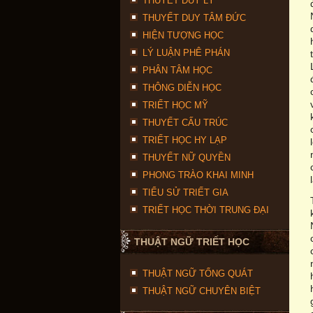
THUYẾT DUY LÝ
THUYẾT DUY TÂM ĐỨC
HIỆN TƯỢNG HỌC
LÝ LUẬN PHÊ PHÁN
PHÂN TÂM HỌC
THÔNG DIỄN HỌC
TRIẾT HỌC MỸ
THUYẾT CẤU TRÚC
TRIẾT HỌC HY LẠP
THUYẾT NỮ QUYỀN
PHONG TRÀO KHAI MINH
TIỂU SỬ TRIẾT GIA
TRIẾT HỌC THỜI TRUNG ĐẠI
THUẬT NGỮ TRIẾT HỌC
THUẬT NGỮ TỔNG QUÁT
THUẬT NGỮ CHUYÊN BIỆT