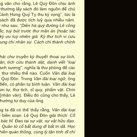
rung văn cho rằng, Lê Quý Đôn chịu ảnh
 thường lấy sách đó làm nguồn để chú
ảnh Hưng Quý Tỵ thu ký vọng”, tức là
sách đã được tích luỹ qua nhiều năm.
ữ
như sau: “
Diên hà quý đường Lê công
ắc, tuỳ bút trước thư mãn án (hoặc tác
kỳ ưu tuý nhiên giả. Kỳ thư tích vi cưu
 trung chí nhân sự. Cách chí thành chính
hái chư truyền kỳ thuyết thoại sự tích,
ân, tích cửu thành dật, danh viết
“
loại
“danh sương”, nghĩa là thư phòng để các
ổ thư nhiều thế nào. Cuốn
Vân đài loại
Lê Quý Đôn. Trong
Vân đài loại ngữ
, ông
điển, có phần tự bình luận.
Vân đài loại
m tự, thư tịch, sĩ quy, phẩm vật. Chín
 (nhân văn). Điều đó cũng cho thấy, Lê
 hướng tư duy của ông.
g ta đã có thể thấy rằng,
Vân đài loại
 biên soạn. Lê Quý Đôn giải thích:
Cố
ị bác hĩ. Đạo tại sự vật, sự vật hữu đạo.
 Quân tử cố bất dung dĩ bất tri dã. Học
nhiên quán thông, cùng lý tận tính dĩ chí