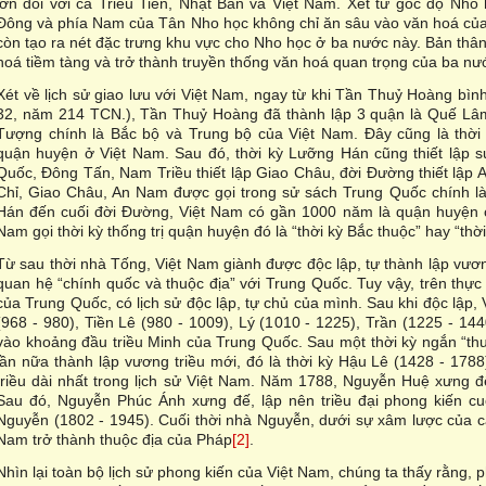
lớn đối với cả Triều Tiên, Nhật Bản và Việt Nam. Xét từ góc độ Nho 
Đông và phía Nam của Tân Nho học không chỉ ăn sâu vào văn hoá của 
còn tạo ra nét đặc trưng khu vực cho Nho học ở ba nước này. Bản th
hoá tiềm tàng và trở thành truyền thống văn hoá quan trọng của ba nư
Xét về lịch sử giao lưu với Việt Nam, ngay từ khi Tần Thuỷ Hoàng b
32, năm 214 TCN.), Tần Thuỷ Hoàng đã thành lập 3 quận là Quế Lâ
Tượng chính là Bắc bộ và Trung bộ của Việt Nam. Đây cũng là thời 
quận huyện ở Việt Nam. Sau đó, thời kỳ Lưỡng Hán cũng thiết lập s
Quốc, Đông Tấn, Nam Triều thiết lập Giao Châu, đời Đường thiết lập 
Chỉ, Giao Châu, An Nam được gọi trong sử sách Trung Quốc chính là 
Hán đến cuối đời Đường, Việt Nam có gần 1000 năm là quận huyện c
Nam gọi thời kỳ thống trị quận huyện đó là “thời kỳ Bắc thuộc” hay “thời
Từ sau thời nhà Tống, Việt Nam giành được độc lập, tự thành lập vươn
quan hệ “chính quốc và thuộc địa” với Trung Quốc. Tuy vậy, trên thực 
của Trung Quốc, có lịch sử độc lập, tự chủ của mình. Sau khi độc lập, V
(968 - 980), Tiền Lê (980 - 1009), Lý (1010 - 1225), Trần (1225 - 144
vào khoảng đầu triều Minh của Trung Quốc. Sau một thời kỳ ngắn “th
lần nữa thành lập vương triều mới, đó là thời kỳ Hậu Lê (1428 - 178
triều dài nhất trong lịch sử Việt Nam. Năm 1788, Nguyễn Huệ xưng đ
Sau đó, Nguyễn Phúc Ánh xưng đế, lập nên triều đại phong kiến cuối
Nguyễn (1802 - 1945). Cuối thời nhà Nguyễn, dưới sự xâm lược của cá
Nam trở thành thuộc địa của Pháp
[2]
.
Nhìn lại toàn bộ lịch sử phong kiến của Việt Nam, chúng ta thấy rằng,