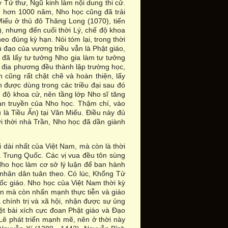
 Tứ thư, Ngũ kinh làm nội dung thi cử.
ong hơn 1000 năm, Nho học cũng đã trải
Miếu ở thủ đô Thăng Long (1070), tiến
), nhưng đến cuối thời Lý, chế độ khoa
eo đúng kỳ hạn. Nói tóm lại, trong thời
ủ đạo của vương triều vẫn là Phật giáo,
 đã lấy tư tưởng Nho gia làm tư tưởng
n địa phương đều thành lập trường học,
cũng rất chặt chẽ và hoàn thiện, lấy
n được dùng trong các triều đại sau đó
ế độ khoa cử, nên tầng lớp Nho sĩ tăng
 lan truyền của Nho học. Thậm chí, vào
 là Tiều Ẩn) tại Văn Miếu. Điều này đủ
ới thời nhà Trần, Nho học đã dần giành
i dài nhất của Việt Nam, mà còn là thời
a Trung Quốc. Các vị vua đều tôn sùng
 Nho học làm cơ sở lý luận để ban hành
 nhân dân tuân theo. Có lúc, Khổng Tử
c giáo. Nho học của Việt Nam thời kỳ
ện mà còn nhấn mạnh thực tiễn và giáo
 chính trị và xã hội, nhận được sự ủng
iệt bài xích cực đoan Phật giáo và Đạo
 Lê phát triển mạnh mẽ, nên ở thời này