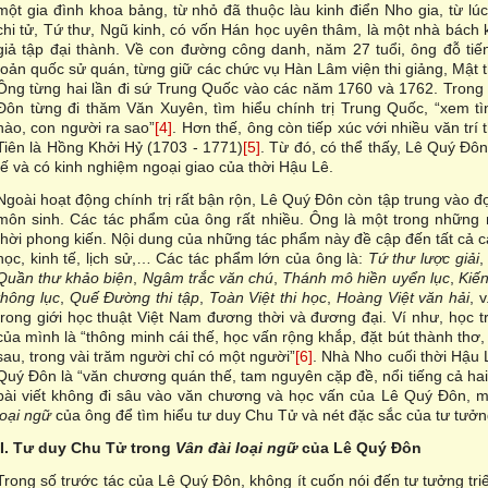
một gia đình khoa bảng, từ nhỏ đã thuộc làu kinh điển Nho gia, từ lú
chi tử, Tứ thư, Ngũ kinh, có vốn Hán học uyên thâm, là một nhà bách
giả tập đại thành. Về con đường công danh, năm 27 tuổi, ông đỗ ti
toản quốc sử quán, từng giữ các chức vụ Hàn Lâm viện thi giảng, Mật
Ông từng hai lần đi sứ Trung Quốc vào các năm 1760 và 1762. Trong t
Đôn từng đi thăm Văn Xuyên, tìm hiểu chính trị Trung Quốc, “xem tì
nào, con người ra sao”
[4]
. Hơn thế, ông còn tiếp xúc với nhiều văn tr
Tiên là Hồng Khởi Hỷ (1703 - 1771)
[5]
. Từ đó, có thể thấy, Lê Quý Đô
tế và có kinh nghiệm ngoại giao của thời Hậu Lê.
Ngoài hoạt động chính trị rất bận rộn, Lê Quý Đôn còn tập trung vào
môn sinh. Các tác phẩm của ông rất nhiều. Ông là một trong những
thời phong kiến. Nội dung của những tác phẩm này đề cập đến tất cả cá
học, kinh tế, lịch sử,… Các tác phẩm lớn của ông là:
Tứ thư lược giải
Quần thư khảo biện
,
Ngâm trắc văn chú
,
Thánh mô hiền uyển lục
,
Kiến
thông lục
,
Quế Đường thi tập
,
Toàn Việt thi học
,
Hoàng Việt văn hải
, 
trong giới học thuật Việt Nam đương thời và đương đại. Ví như, học t
của mình là “thông minh cái thế, học vấn rộng khắp, đặt bút thành thơ,
sau, trong vài trăm người chỉ có một người”
[6]
. Nhà Nho cuối thời Hậu
Quý Đôn là “văn chương quán thế, tam nguyên cặp đề, nổi tiếng cả hai 
bài viết không đi sâu vào văn chương và học vấn của Lê Quý Đôn, mà
loại ngữ
của ông để tìm hiểu tư duy Chu Tử và nét đặc sắc của tư tưở
II. Tư duy Chu Tử trong
Vân đài loại ngữ
của Lê Quý Đôn
Trong số trước tác của Lê Quý Đôn, không ít cuốn nói đến tư tưởng tri