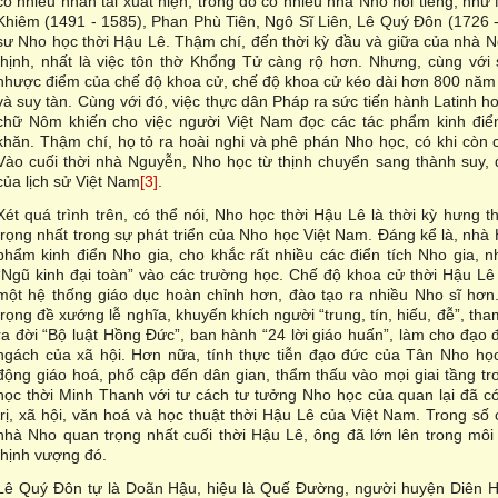
có nhiều nhân tài xuất hiện, trong đó có nhiều nhà Nho nổi tiếng, nh
Khiêm (1491 - 1585), Phan Phù Tiên, Ngô Sĩ Liên, Lê Quý Đôn (1726 -
sư Nho học thời Hậu Lê. Thậm chí, đến thời kỳ đầu và giữa của nhà 
thịnh, nhất là việc tôn thờ Khổng Tử càng rộ hơn. Nhưng, cùng vớ
nhược điểm của chế độ khoa cử, chế độ khoa cử kéo dài hơn 800 năm
và suy tàn. Cùng với đó, việc thực dân Pháp ra sức tiến hành Latinh h
chữ Nôm khiến cho việc người Việt Nam đọc các tác phẩm kinh đi
khăn. Thậm chí, họ tỏ ra hoài nghi và phê phán Nho học, có khi còn 
Vào cuối thời nhà Nguyễn, Nho học từ thịnh chuyển sang thành suy, 
của lịch sử Việt Nam
[3]
.
Xét quá trình trên, có thể nói, Nho học thời Hậu Lê là thời kỳ hưng
trọng nhất trong sự phát triển của Nho học Việt Nam. Đáng kể là, nhà 
phẩm kinh điển Nho gia, cho khắc rất nhiều các điển tích Nho gia, 
“Ngũ kinh đại toàn” vào các trường học. Chế độ khoa cử thời Hậu Lê 
một hệ thống giáo dục hoàn chỉnh hơn, đào tạo ra nhiều Nho sĩ hơn.
trọng đề xướng lễ nghĩa, khuyến khích người “trung, tín, hiếu, đễ”, th
ra đời “Bộ luật Hồng Đức”, ban hành “24 lời giáo huấn”, làm cho đạo 
ngách của xã hội. Hơn nữa, tính thực tiễn đạo đức của Tân Nho h
động giáo hoá, phổ cập đến dân gian, thẩm thấu vào mọi giai tầng tr
học thời Minh Thanh với tư cách tư tưởng Nho học của quan lại đã 
trị, xã hội, văn hoá và học thuật thời Hậu Lê của Việt Nam. Trong s
nhà Nho quan trọng nhất cuối thời Hậu Lê, ông đã lớn lên trong môi
thịnh vượng đó.
Lê Quý Đôn tự là Doãn Hậu, hiệu là Quế Đường, người huyện Diên Hà,