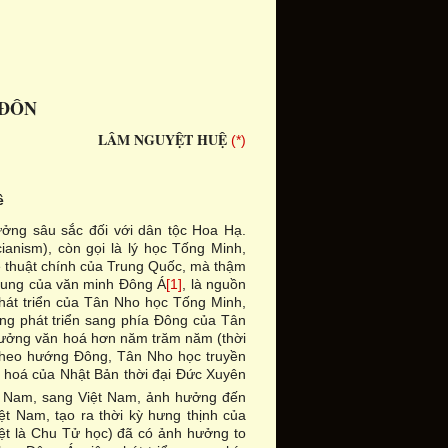
 ĐÔN
LÂM NGUYỆT HUỆ
(*)
ê
ởng sâu sắc đối với dân tộc Hoa Hạ.
anism), còn gọi là lý học Tống Minh,
ệ thuật chính của Trung Quốc, mà thậm
chung của văn minh Đông Á
[1]
, là nguồn
hát triển của Tân Nho học Tống Minh,
ng phát triển sang phía Đông của Tân
ư tưởng văn hoá hơn năm trăm năm (thời
 theo hướng Đông, Tân Nho học truyền
ăn hoá của Nhật Bản thời đại Đức Xuyên
g Nam, sang Việt Nam, ảnh hưởng đến
t Nam, tạo ra thời kỳ hưng thịnh của
iệt là Chu Tử học) đã có ảnh hưởng to