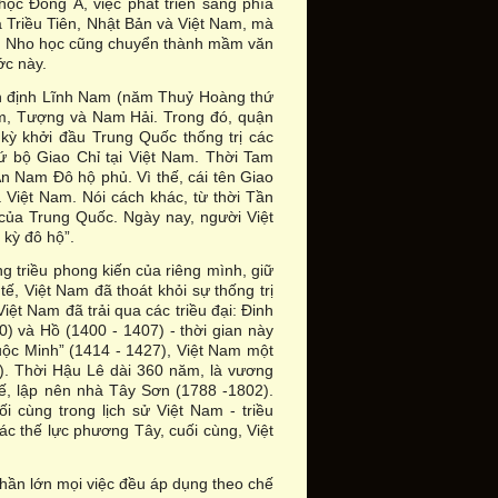
học Đông Á, việc phát triển sang phía
Triều Tiên, Nhật Bản và Việt Nam, mà
ân Nho học cũng chuyển thành mầm văn
ớc này.
ình định Lĩnh Nam (năm Thuỷ Hoàng thứ
m, Tượng và Nam Hải. Trong đó, quận
kỳ khởi đầu Trung Quốc thống trị các
ứ bộ Giao Chỉ tại Việt Nam. Thời Tam
An Nam Đô hộ phủ. Vì thế, cái tên Giao
Việt Nam. Nói cách khác, từ thời Tần
ủa Trung Quốc. Ngày nay, người Việt
 kỳ đô hộ”.
g triều phong kiến của riêng mình, giữ
tế, Việt Nam đã thoát khỏi sự thống trị
iệt Nam đã trải qua các triều đại: Đinh
0) và Hồ (1400 - 1407) - thời gian này
uộc Minh” (1414 - 1427), Việt Nam một
8). Thời Hậu Lê dài 360 năm, là vương
ế, lập nên nhà Tây Sơn (1788 -1802).
 cùng trong lịch sử Việt Nam - triều
c thế lực phương Tây, cuối cùng, Việt
 phần lớn mọi việc đều áp dụng theo chế