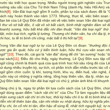
trước tác triết học quan trọng. Nhiều người trong giới nghiên cứu T
hưởng sâu sắc của Chu Tử thời Nam Tống (danh Hy, hiệu Hối Am) và
thích
[8]
.
Vân Đài loại ngữ
gồm 9 cuốn, phần tự của sách được đề là “C
sách này hoàn thành vào năm 1773. Nhưng, thực tế, việc biên soạn 
Bạn bè của Lê Quý Đôn đã nhận xét về việc biên soạn
Vân đài loại ng
ô thư vô sở bất độc, ô vật vô sở bất cách, bình nhật nghiên đàm sở đ
doanh) sương, hữu bất khả đắc nhi đàn thuật,
“
Vân đài loại ngữ
”
thử 
dật, môn loại tích, nghĩa lý tường. Thượng chí thiên văn, hạ chí địa lý,
chi học, tu tề trị bình chi công, mặc bất ô thị hốt tại
”
[9]
.
Trong
Vân đài loại ngữ tự tự
của Lê Quý Đôn có đoạn: “
thưởng độc t
lược gia ẩn quát, hữu cứ ý kiến bình luận, hữu thủ cựu văn soạn nh
ngữ
””
[10]
. Theo đó, cái gọi là “vân đài” dùng để chỉ “án sương” hoặc 
loại sách
[11]
. Điều đó cho thấy, ngày thường, Lê Quý Đôn sưu tập c
ngữ
cũng chính là thành quả của quá trình học hỏi sâu rộng đó của 
sử dụng nhiều truyền kỳ, sự tích, có phần trích dẫn nhiều trước tác cổ 
ngữ
gồm chín cuốn: lý khí, tượng hình, khu vụ, điển huệ, văn nghệ, â
cuốn này có những ý nghĩa riêng, tổng hợp thiên văn, địa lý, nhân sự
Quý Đôn biên soạn
Vân đài loại ngữ
có chủ ý, phản ánh khá rõ khuynh
Đáng chú ý là, ngay từ phần lời tựa cuốn sách của Lê Quý Đôn, chún
ngữ
dùng quan điểm “cách vật chí tri” của Chu Tử làm nguyên liệu để
nhân xưng cách vật chí tri chi học, thôi kỳ hiệu chí ô tu tề trị bình khả v
Viễn nhi tế thiên bàn địa, cận nhi nhân vu nhật dụng, hữu kỳ nghĩa yên.
dĩ tụ chi, ôn cố nhi tri tân, đôn hậu dĩ sùng lễ, nhật tích nguyệt luỹ, tự 