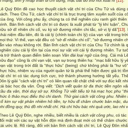
ô mạng, tinh ý nhập thần dĩ chí dụng, mạc bất do thử hốt xuất hĩ
”
[12]
.
Lê Quý Đôn đề cao học thuyết cách vật chí tri của Chu Tử và dùng 
sách. Theo Chu Tử, cách vật chí tri là trục trung tâm xuyên suốt của 
của ông. Với công phu ấy, chúng ta có thể nghiên cứu ranh giới thiên -
bình. Bản lĩnh cách vật chí tri có được là xuất phát từ “lý khí luận”, Ch
hữu sở dĩ nhiên chi cố, vu kỳ sở đương nhiên chi tắc, sở vị lý dã”
[13]
.
khái niệm đầu tiên, đó là cái lý (chỉnh toàn chi lý) của vạn vật trong trời
mọi thứ. Vì thế, vạn vật đều có “sở dĩ nhiên chi cố”, “sở đương nhiên chi 
lẫn vào nhau không rời. Bản lĩnh cách vật chí tri của Chu Tử chính là q
nghiên cứu cái lý tồn tại của mọi sự vật với cái lý đương nhiên. Tư
và trở thành quan điểm biên soạn
Vân đài loại ngữ
của ông. Cái mà Lê 
hữu đạo” cũng là chỉ vạn vật, vạn sự trong thiên hạ: “mạc bất hữu lý 
vạn vật trong trời đất là “thực hữu” (being) chứ không phải là “hư v
thực hữu, nhiệm vụ của người quân tử là phải thể hiện được giá trị tồ
vật chí tri có tác dụng tích cực, trở thành phương hướng tất yếu. 
Đôn lý giải “cách vật chí tri” có liên quan rất chặt chẽ với sự đúc kết
cái bác học đa văn. Ông viết: “
Dịch viết quân tử đa thức tiền ngôn v
cầu đa văn, thời duy sở sự. Khổng Tử viết tiểu tử hà mạc học phu
“
th
thức ô thảo mục điểu thú chi danh. Thử giai cách vật công phu. Nhiên nă
cổ kim sự vật phân nhiêm hô tiền, tự hữu dĩ châm chước bản mặc, du
nhi đồng quy, thù đồ nhi nhất chí. Hà chí hữu bác nhi quả ước, lao nhi 
Theo Lê Quý Đôn, nghe nhiều, biết nhiều là
cách vật công phu
, có tác
đối mặt với các sự vật hỗn độn mà định đoạt mới có thể châm chước c
cái ước lệ. Rõ ràng, đối với bản lĩnh cách vật chí tri, Lê Quý Đôn nh