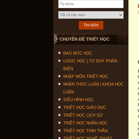
CHUYÊN ĐỀ TRIẾT HỌC
ĐẠO ĐỨC HỌC
LOGIC HỌC | TƯ DUY PHẢN
BIỆN
NHẬP MÔN TRIẾT HỌC
NHẬN THỨC LUẬN | KHOA HỌC
LUẬN
SIÊU HÌNH HỌC
TRIẾT HỌC GIÁO DỤC
TRIẾT HỌC LỊCH SỬ
TRIẾT HỌC NHÂN HỌC
TRIẾT HỌC TINH THẦN
TRIẾT HỌC NGHỆ THUẬT