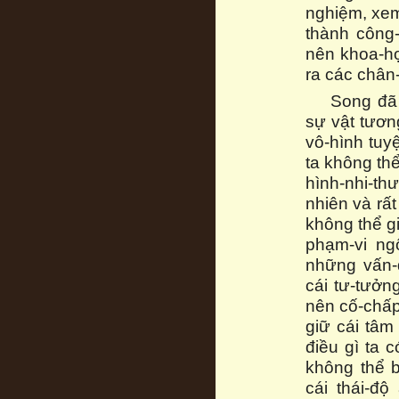
nghiệm, xem
thành công-
nên khoa-họ
ra các chân-
Song đã 
sự vật tươn
vô-hình tuy
ta không th
hình-nhi-th
nhiên và rất
không thể gi
phạm-vi ngô
những vấn-
cái tư-tưở
nên cố-chấp.
giữ cái tâm
điều gì ta c
không thể b
cái thái-đ