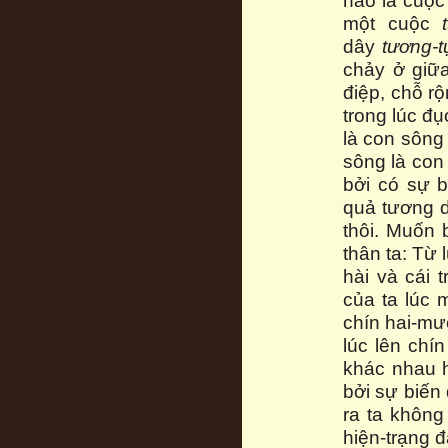
một cuộc
dây
tương-t
chảy ở giữa
điệp, chỗ r
trong lúc đ
là con sông
sông là con
bởi có sự b
quả tương 
thôi. Muốn b
thân ta: Từ 
hài và cái 
của ta lúc m
chín hai-mươ
lúc lên chín
khác nhau h
bởi sự biến 
ra ta không
hiện-trạng