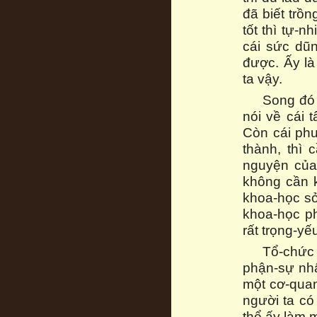
đã biết trồn
tốt thì tự-n
cái sức dũn
được. Ấy là
ta vậy.
Song đó 
nói về cái 
Còn cái phư
thành, thì
nguyện của 
không cần 
khoa-học sở
khoa-học p
rất trọng-yế
Tổ-chức 
phận-sự nhấ
một cơ-quan
người ta có
thể ấy làm m