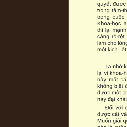
quyết được 
trong tâm-t
trong cuộc
Khoa-học lại
thì lại mạn
càng rõ-rệ
làm cho lòn
một kịch-liệ
Ta nhờ k
lại vì khoa-
này mất cá
không biết 
được một ch
nay đại khá
Đối với 
được cái vấ
Muốn giải-qu
nào là cuộc 