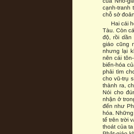
của Nho-giá
cạnh-tranh 
chỗ sở đoản
Hai cái 
Tàu. Còn cái
độ, rồi dầ
giáo cũng 
nhưng lại 
nên cái tôn-
biến-hóa của
phải tìm ch
cho vũ-trụ 
thành ra, c
Nói cho đún
nhận ở tron
đến như Phà
hóa. Những 
tể trên trời 
thoát của t
Phật-giáo kh