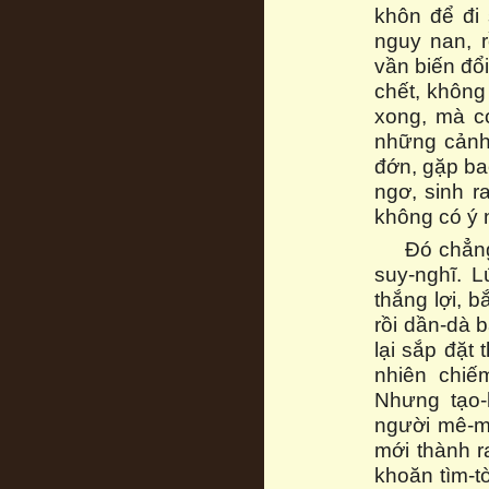
khôn để đi 
nguy nan, r
vần biến đổ
chết, không
xong, mà có
những cảnh
đớn, gặp ba
ngơ, sinh r
không có ý n
Đó chẳng
suy-nghĩ. 
thắng lợi, b
rồi dần-dà b
lại sắp đặt 
nhiên chiếm
Nhưng tạo-
người mê-mu
mới thành r
khoăn tìm-t