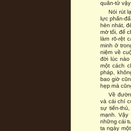
quân-tử vậy
Nói rút 
lực phấn-đấ
hèn nhát, đ
mờ tối, để 
làm rõ-rệt 
minh ở tron
niệm về cuộ
đời lúc nào
một cách c
pháp, khôn
bao giờ cũn
hẹp mà cũng
Về đường
và cái chí 
sự tiến-thủ
mạnh. Vậy t
những cái t
ta ngày một