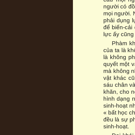
người có đồ
mọi người. 
phải dụng l
để biến-cải
lực ấy cũng
Phàm khi
của ta là k
là không ph
quyết một v
mà không nh
vật khác cũ
sáu chân và
khăn, cho n
hình dạng n
sinh-hoạt n
« bất học c
đều là sự p
sinh-hoạt.