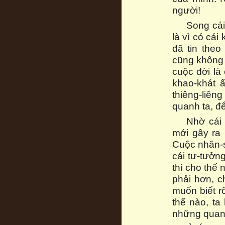
người!
Song cái
là vì có cái
đã tin theo
cũng không t
cuộc đời là
khao-khát ấ
thiêng-liê
quanh ta, đ
Nhờ cái 
mới gây ra 
Cuộc nhân-s
cái tư-tưởn
thì cho thế 
phải hơn, c
muốn biết r
thế nào, ta
những quan-