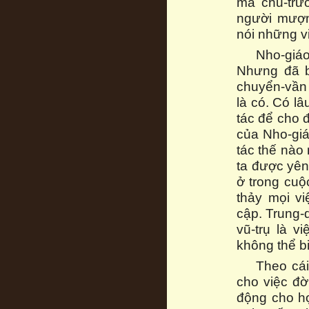
mà chủ-trư
người mượn
nói những vi
Nho-giáo
Nhưng đã bi
chuyển-vần 
là có. Có l
tác để cho đ
của Nho-giá
tác thế nào 
ta được yên
ở trong cuộc
thảy mọi v
cập. Trung-d
vũ-trụ là v
không thể bi
Theo cái
cho việc đờ
động cho hợ