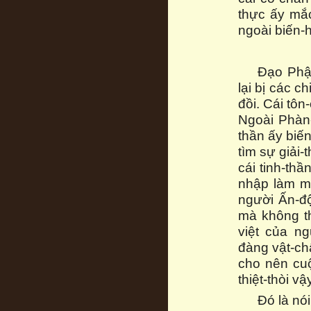
thực ấy mắc
ngoài biến-h
Đạo Phậ
lại bị các c
đồi. Cái tôn
Ngoài Phàn-
thần ấy biế
tìm sự giải-
cái tinh-th
nhập làm mộ
người Ấn-độ
mà không th
việt của ng
đàng vật-chấ
cho nên cuộ
thiệt-thòi vậ
Đó là nó