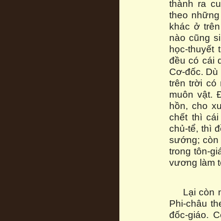
thành ra c
theo những 
khác ở trên 
nào cũng si
học-thuyết 
đều có cái 
Cơ-đốc. Dù l
trên trời có
muôn vật. Đ
hồn, cho xu
chết thì cá
chủ-tể, thì
sướng; còn
trong tôn-gi
vương làm t
Lại còn 
Phi-châu th
đốc-giáo. C