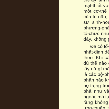
mật-thiết v
một cơ-thể
của trí-não,
sự sinh-ho
phương-pháp
tổ-chức như
đấy, không 
Đã có tổ
nhất-định đ
theo. Khi c
dù thế nào
lấy cớ gì m
là các bộ-p
phận nào kh
hệ-trọng tr
phải như vậ
ngoài, mà t
rằng không 
ưng-thuận 