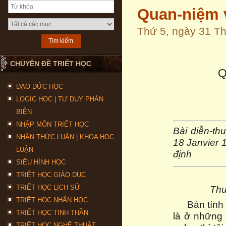
Quan-niệm 
Thứ 5, ngày 31 
CHUYÊN ĐỀ TRIẾT HỌC
Q
ĐẠO ĐỨC HỌC
LOGIC HỌC | TƯ DUY PHẢN
BIỆN
NHẬP MÔN TRIẾT HỌC
Bài diễn-th
NHẬN THỨC LUẬN | KHOA HỌC
18 Janvier 1
LUẬN
định
SIÊU HÌNH HỌC
TRIẾT HỌC GIÁO DỤC
Thư
TRIẾT HỌC LỊCH SỬ
TRIẾT HỌC NHÂN HỌC
Bản tính
TRIẾT HỌC TINH THẦN
là ở những 
TRIẾT HỌC NGHỆ THUẬT