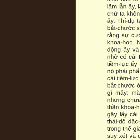
lầm lẫn ấy, 
chứ ta khôn
ấy. Thí-dụ 
bắt-chước s
rằng sự cườ
khoa-học. 
động ấy và 
nhờ có cái 
tiềm-lực ấy 
nó phải phấ
cái tiềm-lực
bắt-chước ở
gì mấy; mà
nhưng chưa
thần khoa-h
gây lấy cái
thái-độ đặc
trong thế-gi
suy xét và c