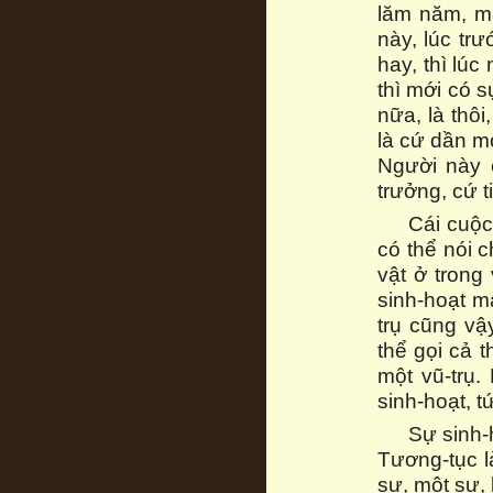
lăm năm, mà
này, lúc trư
hay, thì lúc
thì mới có 
nữa, là thô
là cứ dần m
Người này c
trưởng, cứ t
Cái cuộc
có thể nói 
vật ở trong
sinh-hoạt mà
trụ cũng vậ
thể gọi cả t
một vũ-trụ
sinh-hoạt, t
Sự sinh-h
Tương-tục là
sự, một sự, 