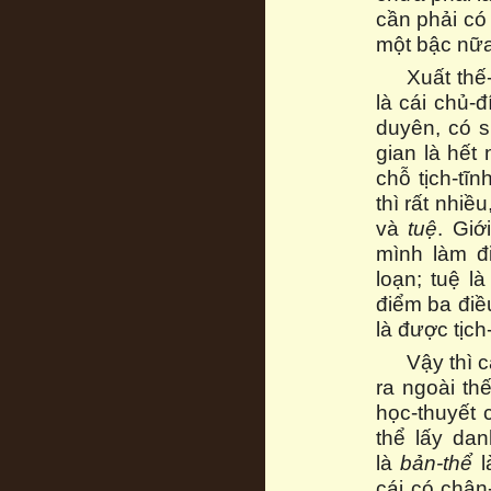
cần phải có
một bậc nữa 
Xuất thế
là cái chủ-đ
duyên, có s
gian là hết
chỗ tịch-tĩn
thì rất nhiề
và
tuệ
. Giớ
mình làm đi
loạn; tuệ l
điểm ba điều
là được tịch-
Vậy thì c
ra ngoài thế
học-thuyết 
thể lấy da
là
bản-thể
l
cái có chân