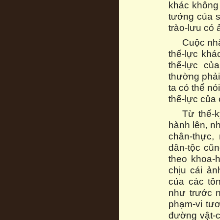
khác không 
tưởng của s
trào-lưu có
Cuộc nhâ
thế-lực khá
thế-lực của
thường phải
ta có thể nó
thế-lực của 
Từ thế-k
hành lên, nh
chân-thực,
dân-tộc cũn
theo khoa-h
chịu cái ản
của các tô
như trước 
phạm-vi tươ
đường vật-c