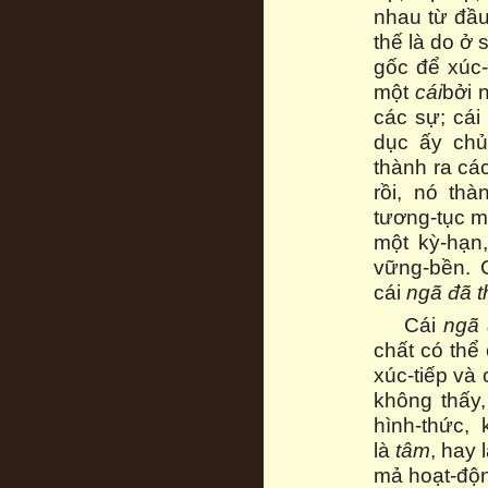
nhau từ đầu
thế là do ở 
gốc để xúc-
một
cái
bởi 
các sự; cái
dục ấy chủ
thành ra cá
rồi, nó thà
tương-tục m
một kỳ-hạn
vững-bền. C
cái
ngã đã 
Cái
ngã 
chất có thể
xúc-tiếp và
không thấy,
hình-thức,
là
tâm
, hay 
mả hoạt-độ