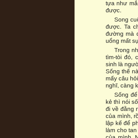
tựa như mắc
được.
Song cuộ
được. Ta ch
đường mà đ
uổng mất sự
Trong nh
tìm-tòi đó,
sinh là ngư
Sống thế nào
mấy câu hỏi
nghĩ, càng k
Sống để 
kẻ thì nói số
đi về đằng 
của mình, r
lập kế để ph
làm cho tan 
của mình. N