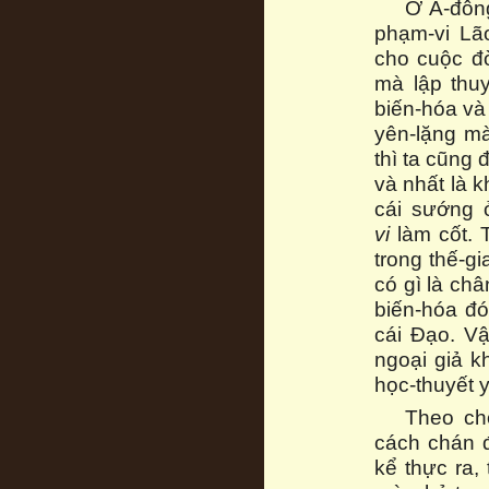
Ở Á-đông
phạm-vi Lão
cho cuộc đờ
mà lập thuy
biến-hóa và
yên-lặng mà
thì ta cũng
và nhất là k
cái sướng 
vi
làm cốt. 
trong thế-gi
có gì là châ
biến-hóa đó
cái Đạo. Vậ
ngoại giả k
học-thuyết 
Theo cho
cách chán đ
kể thực ra, 