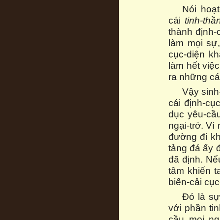
Nói hoạ
cái
tinh-thầ
thành định-
làm mọi sự,
cục-diện kh
làm hết việc
ra những cá
Vậy sinh
cái định-cụ
dục yêu-cầu
ngại-trở. V
đường đi kh
tảng đá ấy đ
đã định. Nế
tâm khiến t
biến-cải cục
Đó là sự
với phần ti
cầu mọi ng