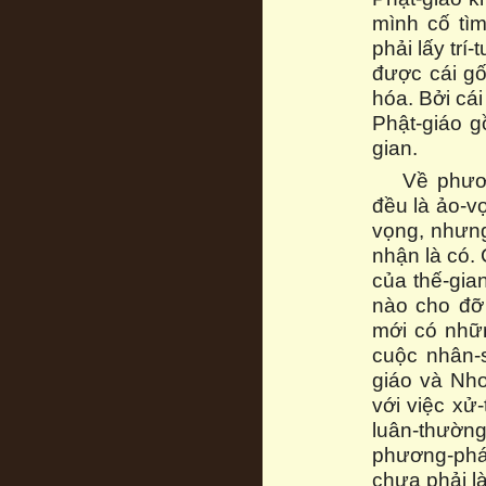
mình cố tìm
phải lấy trí
được cái gố
hóa. Bởi cái
Phật-giáo g
gian.
Về phươn
đều là ảo-v
vọng, nhưng
nhận là có.
của thế-gian
nào cho đỡ 
mới có nhữ
cuộc nhân-s
giáo và Nho
với việc xử-
luân-thường
phương-pháp
chưa phải l