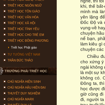
nghe, thì tô
khi, thế bất
TRIẾT HỌC NGÔN NGỮ
mình mà làm
TRIẾT HỌC TÔN GIÁO
yên lặng để
TRIẾT HỌC VĂN HÓA
Đốc Độ và q
TRIẾT HỌC XÃ HỘI
vụng-về hay 
TRIẾT HỌC TÌNH YÊU
chuyện hầu 
TRIẾT HỌC CHO TRẺ EM
nể bạn, phầ
TRIẾT HỌC ĐÔNG PHƯƠNG
làm kiêu gì
Triết học Phật giáo
chuyện các 
TƯ TƯỞNG VIỆT NAM
Chiều đư
TRẦN ĐỨC THẢO
cho xứng ý 
ngài không 
TRƯỜNG PHÁI TRIẾT HỌC
là một sự kh
không có. 
CHỦ NGHĨA HIỆN SINH
Đông ta, th
CHỦ NGHĨA HẬU HIỆN ĐẠI
học được đi
giờ cũng đi
THUYẾT DUY NGHIỆM
đi, người t
CHỦ NGHĨA MARX
trau-truốt l