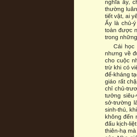
nghĩa ấy, c
thường luân
tiết vật, ai
Ấy là chủ-ý
toàn được n
trong những
Cái học 
nhưng về đư
cho cuộc nh
trừ khi có v
để-kháng tạ
giáo rất ch
chỉ chủ-trư
tưởng siêu-
sở-trường 
sinh-thú, k
không đến n
đấu kịch-li
thiên-hạ mà 