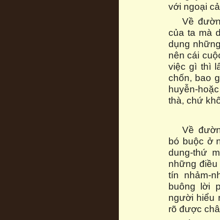
với ngoại c
Về đường
của ta mà d
dụng những 
nên cái cuộ
việc gì thì
chốn, bao g
huyễn-hoặc n
thà, chứ kh
Về đườn
bó buộc ở 
dung-thứ m
những điều 
tín nhảm-n
buông lời 
người hiểu 
rõ được châ