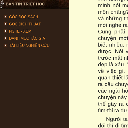
BẢN TIN TRIẾT HỌC
mình nói m
môn chăng? 
GÓC ĐỌC SÁCH
và những th
mới nghe ra
GÓC DỊCH THUẬT
Cũng phải 
NGHE - XEM
chuyện mới
DANH MỤC TÁC GIẢ
biết nhiều,
TÀI LIỆU NGHIÊN CỨU
được. Nói 
trước mắt nh
đẹp là xấu.
về việc gì.
quan-thiết 
ra câu chu
các ngài hô
chuyện này 
thể gây ra 
tìm-tòi ra đ
Người ta
đói thì đi t