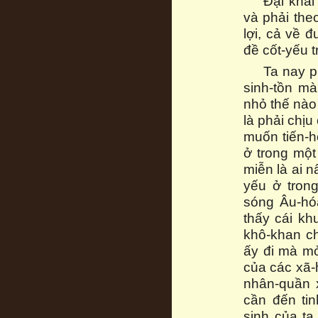
Đại khái
và phải th
lợi, cả về 
đề cốt-yếu 
Ta nay p
sinh-tồn mà
nhỏ thế nào 
là phải chị
muốn tiến-h
ở trong một
miễn là ai 
yếu ở trong
sóng Âu-hó
thấy cái kh
khô-khan ch
ấy đi mà mở
của các xã-
nhân-quần x
cần đến tin
sinh của ta