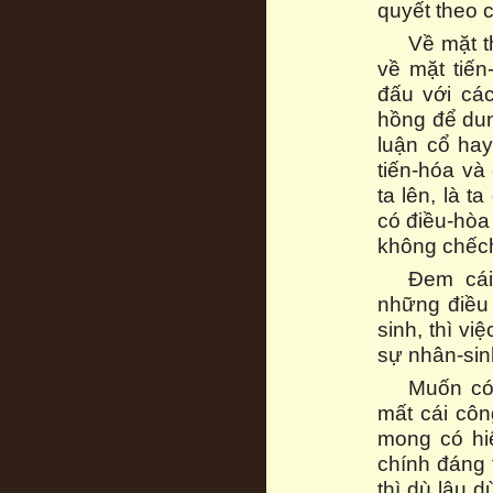
quyết theo c
Về mặt t
về mặt tiến
đấu với các
hồng để dun
luận cổ hay
tiến-hóa và
ta lên, là 
có điều-hòa
không chếch
Đem cái
những điều 
sinh, thì vi
sự nhân-sin
Muốn có 
mất cái côn
mong có hiệ
chính đáng 
thì dù lâu 