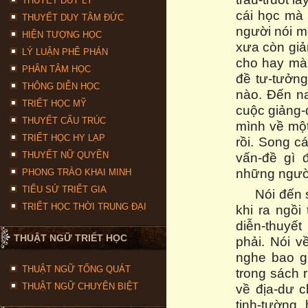
THUYẾT DUY LÝ
cái học mà 
THUYẾT DUY TÂM ĐỨC
người nói m
HIỆN TƯỢNG HỌC
xưa còn giả
LÝ LUẬN PHÊ PHÁN
cho hay mà 
PHÂN TÂM HỌC
đề tư-tưởng
THÔNG DIỄN HỌC
nào. Đến na
TRIẾT HỌC MỸ
cuộc giảng-d
THUYẾT CẤU TRÚC
mình về một
TRIẾT HỌC HY LẠP
rồi. Song c
vấn-đề gì 
THUYẾT NỮ QUYỀN
những người
PHONG TRÀO KHAI MINH
TIỂU SỬ TRIẾT GIA
Nói đến 
TRIẾT HỌC THỜI TRUNG ĐẠI
khi ra ngồi
diễn-thuyết
THUẬT NGỮ TRIẾT HỌC
phải. Nói v
nghe bao g
THUẬT NGỮ TỔNG QUÁT
trong sách 
về địa-dư c
THUẬT NGỮ CHUYÊN BIỆT
tinh-tường,