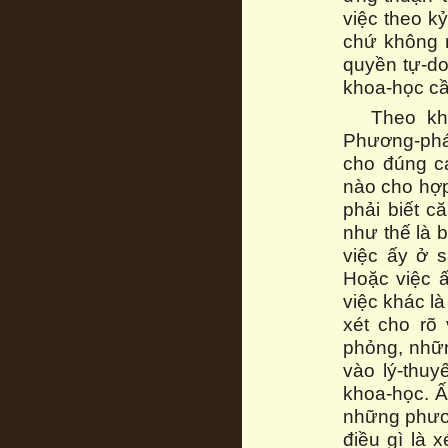
việc theo kỷ
chứ không 
quyền tự-do
khoa-học cần
Theo kh
Phương-pháp
cho đúng cá
nào cho hợp 
phải biết c
như thế là 
việc ấy ở s
Hoặc việc ấ
việc khác l
xét cho rõ
phỏng, nhữn
vào lý-thu
khoa-học. Ấy
những phươn
điều gì là x