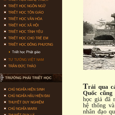
TRIẾT HỌC NGÔN NGỮ
TRIẾT HỌC TÔN GIÁO
TRIẾT HỌC VĂN HÓA
TRIẾT HỌC XÃ HỘI
TRIẾT HỌC TÌNH YÊU
TRIẾT HỌC CHO TRẺ EM
TRIẾT HỌC ĐÔNG PHƯƠNG
Triết học Phật giáo
TƯ TƯỞNG VIỆT NAM
TRẦN ĐỨC THẢO
TRƯỜNG PHÁI TRIẾT HỌC
T
rải qua c
CHỦ NGHĨA HIỆN SINH
Quốc cũng
CHỦ NGHĨA HẬU HIỆN ĐẠI
học giả đã 
THUYẾT DUY NGHIỆM
hệ thống và
CHỦ NGHĨA MARX
nhân đạo qu