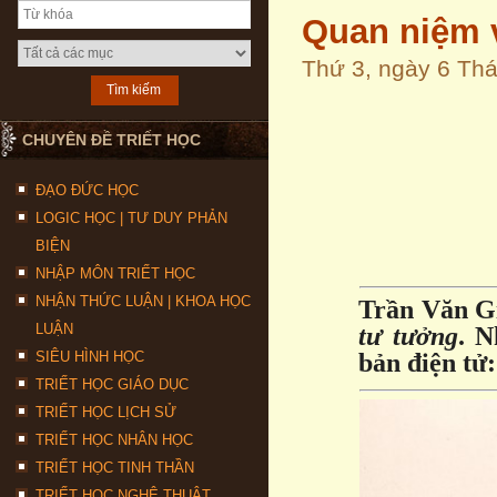
Quan niệm v
Thứ 3, ngày 6 Th
CHUYÊN ĐỀ TRIẾT HỌC
ĐẠO ĐỨC HỌC
LOGIC HỌC | TƯ DUY PHẢN
BIỆN
NHẬP MÔN TRIẾT HỌC
NHẬN THỨC LUẬN | KHOA HỌC
Trần Văn Gi
LUẬN
tư tưởng
. N
SIÊU HÌNH HỌC
bản điện tử:
TRIẾT HỌC GIÁO DỤC
TRIẾT HỌC LỊCH SỬ
TRIẾT HỌC NHÂN HỌC
TRIẾT HỌC TINH THẦN
TRIẾT HỌC NGHỆ THUẬT