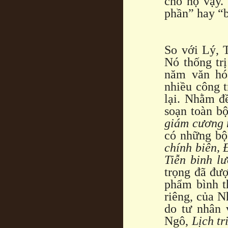
cho họ vậy.
phần” hay “
So với Lý, T
Nó thống tr
năm văn hó
nhiều công t
lại. Nhằm đ
soạn toàn b
giám cương
có những b
chính biên, 
Tiễn binh l
trọng đã đượ
phẩm bình t
riêng, của N
do tư nhân 
Ngô,
Lịch tr