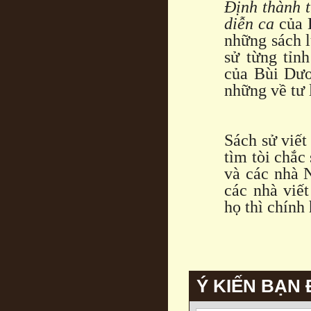
Định thành 
diễn ca
của 
những sách l
sử từng tỉn
của Bùi Dươ
những về tư 
Sách sử viết
tìm tòi chắc
và các nhà 
các nhà viết
họ thì chính 
Ý KIẾN BẠN