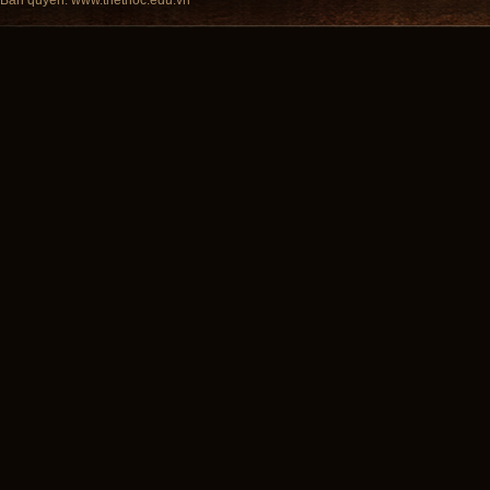
Bản quyền:
www.triethoc.edu.vn