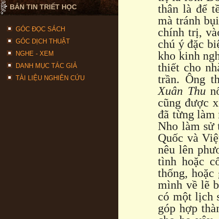
thân là để t
BẢN TIN TRIẾT HỌC
mà tránh bụi
GÓC ĐỌC SÁCH
chính trị, 
GÓC DỊCH THUẬT
chú ý đặc bi
kho kinh ngh
NGHE - XEM
thiết cho nh
DANH MỤC TÁC GIẢ
trần. Ông t
TÀI LIỆU NGHIÊN CỨU
Xuân Thu
nổ
cũng được x
đã từng làm
Nho làm sử 
Quốc và Việ
nêu lên phư
tình hoặc c
thống, hoặc 
mình về lẽ b
có một lịch 
góp hợp thàn