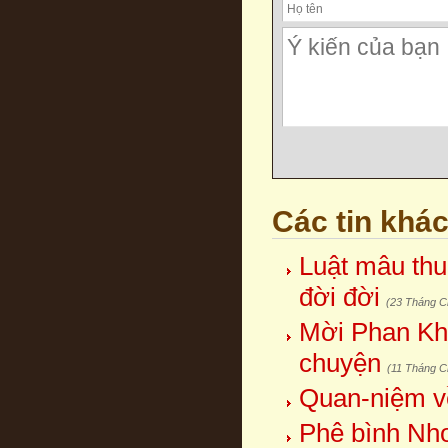
Các tin khá
Luật mâu thuẫ
đời đời
(23 Tháng C
Mời Phan Khô
chuyện
(11 Tháng C
Quan-niệm v
Phê bình Nho