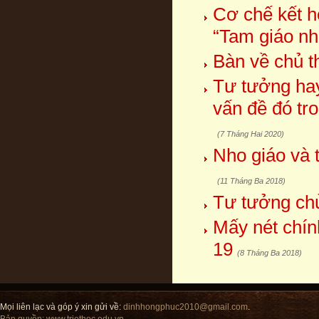
Cơ chế kết h
“Tam giáo nh
Bàn về chủ t
Tư tưởng hay 
vấn đề đó tr
(7 Tháng Hai 2020)
Nho giáo và 
(11 Tháng Ba 2018)
Tư tưởng chủ
Mấy nét chín
19
(8 Tháng Ba 2018)
Mọi liên lạc và góp ý xin gửi về:
dinhhongphuc2010@gmail.com
.