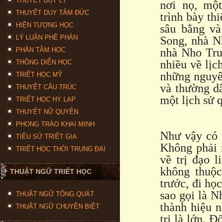
THUYẾT DUY LÝ
nơi nọ, một
THUYẾT DUY TÂM ĐỨC
trình bày th
HIỆN TƯỢNG HỌC
sâu bằng và
LÝ LUẬN PHÊ PHÁN
Song, nhà N
PHÂN TÂM HỌC
nhà Nho Trun
nhiều về lịch
THÔNG DIỄN HỌC
những nguyên
TRIẾT HỌC MỸ
và thường dâ
THUYẾT CẤU TRÚC
một lịch sử 
TRIẾT HỌC HY LẠP
THUYẾT NỮ QUYỀN
PHONG TRÀO KHAI MINH
Như vậy có 
TIỂU SỬ TRIẾT GIA
Không phải 
TRIẾT HỌC THỜI TRUNG ĐẠI
về trị đạo 
không thuộc
THUẬT NGỮ TRIẾT HỌC
trước, đi họ
sao gọi là 
THUẬT NGỮ TỔNG QUÁT
thành hiệu n
THUẬT NGỮ CHUYÊN BIỆT
trị là lớn. 