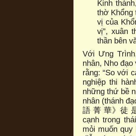
Kinh thành
thờ Khổng t
vị của Khổ
vị”, xuân 
thần bên vă
Với Ưng Trình
nhân, Nho đạo v
rằng: “So với c
nghiệp thi hàn
những thứ bề n
nhân (thánh
語 菁 華》徒 是 宮
cạnh trong thá
mỏi muốn quy h