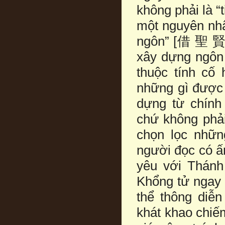
không phải là “
một nguyên nhâ
ngôn” [借 聖 賢 
xây dựng ngôn 
thuộc tính cố
những gì được 
dựng từ chính
chứ không phải
chọn lọc nhữn
người đọc có ấ
yêu với Thánh
Khổng tử ngay 
thể thông diễn
khát khao chiếm