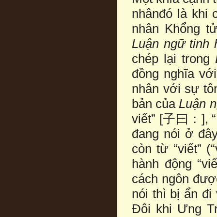
nhânđó là khi 
nhân Khổng tử
Luận ngữ tinh 
chép lại trong
đồng nghĩa với
nhân với sự tô
bản của
Luận 
viết” [子曰：], 
đang nói ở đây
còn từ “viết” (
hành động “vi
cách ngôn được
nói thì bị ẩn đ
Đôi khi Ưng T