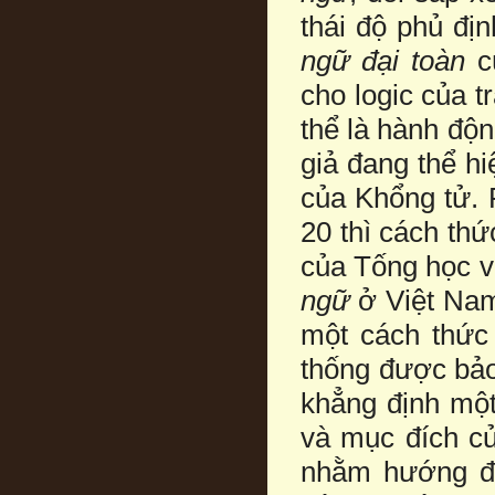
thái độ phủ đị
ngữ đại toàn
cù
cho logic của t
thể là hành độ
giả đang thể hi
của Khổng tử. R
20 thì cách thứ
của Tống học v
ngữ
ở Việt Nam.
một cách thức 
thống được bảo 
khẳng định một
và mục đích c
nhằm hướng đến