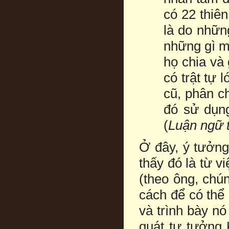
có 22 thiê
là do nhữn
những gì mì
họ chia và
có trật tự 
cũ, phân ch
đó sử dụn
(
Luận ngữ 
Ở đây, ý tưởn
thấy đó là từ v
(theo ông, chú
cách để có thể
và trình bày nó
quát tư tưởng