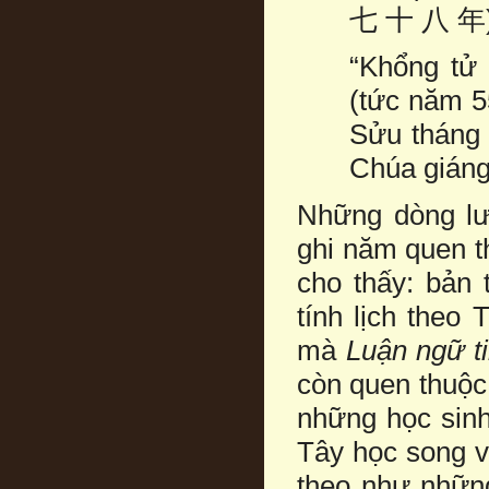
七 十 八 年
“Khổng tử
(tức năm 5
Sửu tháng
Chúa giáng 
Những dòng lư
ghi năm quen t
cho thấy: bản 
tính lịch theo
mà
Luận ngữ t
còn quen thuộc v
những học sinh
Tây học song v
theo như những