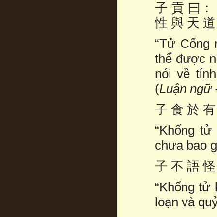
子 貢 曰：
性 與 天 
“Tử Cống n
thể được n
nói về tín
(
Luận ngữ 
子 食 於 
“Khổng tử
chưa bao gi
子 不 語 
“Khổng tử 
loạn và quỷ