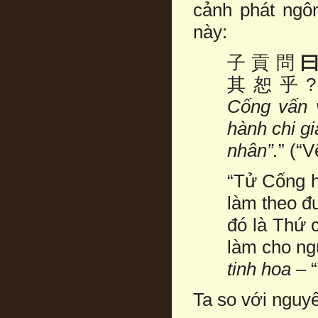
cảnh phát ngô
này:
子 貢 問
其 恕 乎 
Cống vấn
hành chi gi
nhân”.
” (“V
“Tử Cống hỏ
làm theo đư
đó là Thứ 
làm cho ngư
tinh hoa –
Ta so với nguy