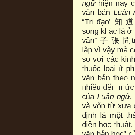
ngữ
hiện nay 
văn bản
Luận 
“Tri đạo” 知 道
song khác là ở
vấn” 子 張 問tron
lập vì vậy mà 
so với các kin
thuộc loại ít 
văn bản theo 
nhiều đến mức 
của
Luận ngữ
.
và vốn từ xưa 
định là một th
diện học thuật
văn bản học” c