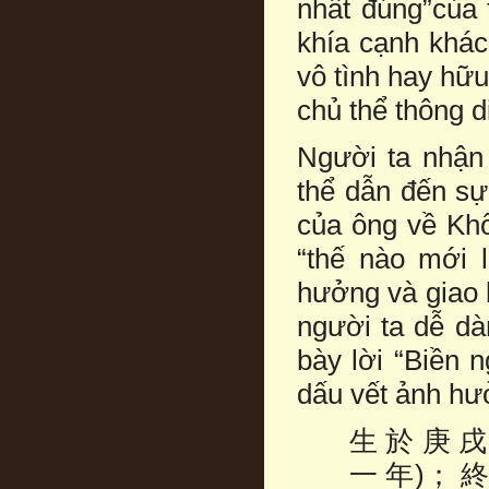
nhất đúng”của 
khía cạnh khác
vô tình hay hữu
chủ thể thông d
Người ta nhận 
thể dẫn đến sự 
của ông về Khổ
“thế nào mới 
hưởng và giao 
người ta dễ dà
bày lời “Biền 
dấu vết ảnh hư
生 於 庚 戌
一 年)； 終