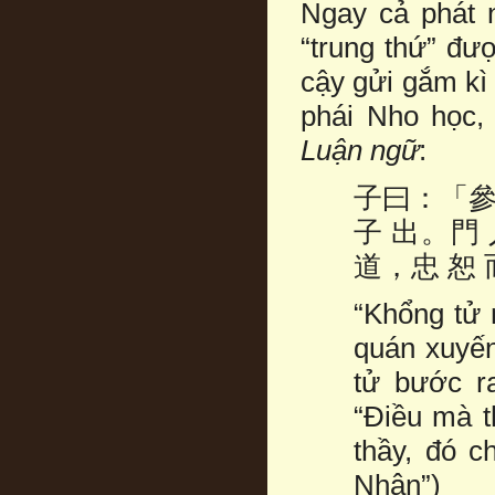
Ngay cả phát n
“trung thứ” đư
cậy gửi gắm kì
phái Nho học, 
Luận ngữ
:
子曰：「參
子 出。門 
道，忠 恕 
“Khổng tử 
quán xuyến
tử bước r
“Điều mà th
thầy, đó ch
Nhân”)