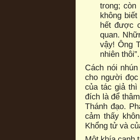
trong; còn
không biết
hết được c
quan. Nhữn
vậy! Ông T
nhiên thôi”.
Cách nói nhún
cho người đọc
của tác giả thì
đích là để thâ
Thánh đạo. Phá
cảm thấy khôn
Khổng tử và của
Một khía cạnh 