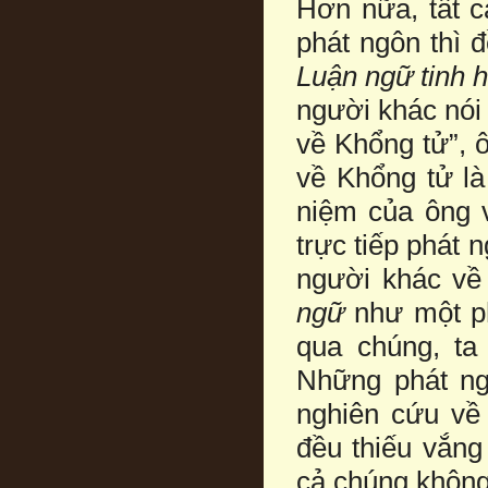
Hơn nữa, tất c
phát ngôn thì 
Luận ngữ tinh 
người khác nói
về Khổng tử”, 
về Khổng tử là
niệm của ông v
trực tiếp phát 
người khác về 
ngữ
như một ph
qua chúng, ta
Những phát ng
nghiên cứu về
đều thiếu vắng
cả chúng không 