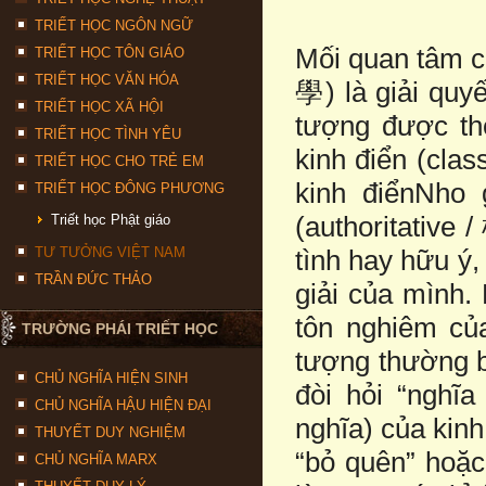
TRIẾT HỌC NGÔN NGỮ
Mối quan tâm c
TRIẾT HỌC TÔN GIÁO
TRIẾT HỌC VĂN HÓA
學) là giải quy
TRIẾT HỌC XÃ HỘI
tượng được th
TRIẾT HỌC TÌNH YÊU
kinh điển (cla
TRIẾT HỌC CHO TRẺ EM
kinh điểnNho 
TRIẾT HỌC ĐÔNG PHƯƠNG
(authoritative
Triết học Phật giáo
TƯ TƯỞNG VIỆT NAM
tình hay hữu ý,
TRẦN ĐỨC THẢO
giải của mình.
tôn nghiêm của
TRƯỜNG PHÁI TRIẾT HỌC
tượng thường b
CHỦ NGHĨA HIỆN SINH
đòi hỏi “nghĩ
CHỦ NGHĨA HẬU HIỆN ĐẠI
nghĩa) của kinh
THUYẾT DUY NGHIỆM
“bỏ quên” hoặ
CHỦ NGHĨA MARX