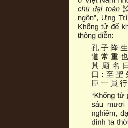
chú đại toàn
論
ngôn”, Ưng Trì
Khổng tử để k
thông diễn:
孔 子 降 生
道 常 重 也
其 廟 名 
曰：至 聖 
臣 一 員 
“Khổng tử 
sáu mươi 
nghiêm, đạ
đình ta th