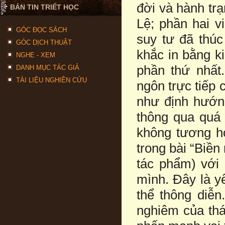
đời và hành tr
BẢN TIN TRIẾT HỌC
Lệ; phần hai v
GÓC ĐỌC SÁCH
suy tư đã thú
GÓC DỊCH THUẬT
khắc in bằng k
NGHE - XEM
phần thứ nhất.
DANH MỤC TÁC GIẢ
TÀI LIỆU NGHIÊN CỨU
ngôn trực tiếp 
như định hướn
thông qua quá 
không tương hợ
trong bài “Biền
tác phẩm) với 
mình. Đây là yế
thể thông diễn
nghiêm của thá