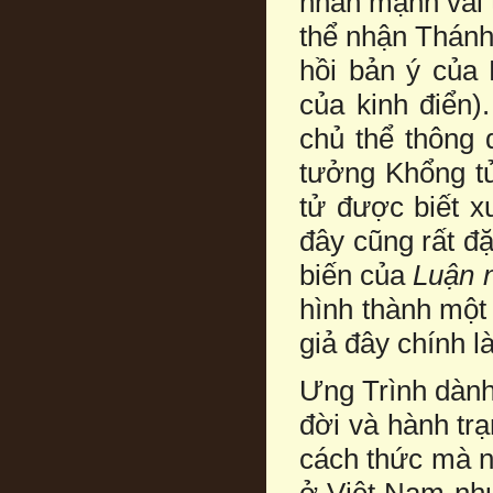
nhấn mạnh vai 
thể nhận Thánh
hồi bản ý của 
của kinh điển)
chủ thể thông 
tưởng Khổng t
tử được biết x
đây cũng rất đặ
biến của
Luận 
hình thành một
giả đây chính l
Ưng Trình dành
đời và hành tr
cách thức mà 
ở Việt Nam n