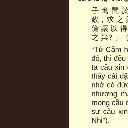
子 禽 問 
政，求 之 
儉 讓 以 得
之 與? 」
“Tử Cầm hỏ
đó, thì đề
ta cầu xin
thầy cái đ
nhờ có đức 
nhượng mà
mong cầu đ
sự cầu xin
Nhi”).