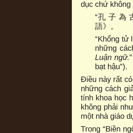
dục chứ không 
“孔 子 為 
語》。
“Khổng tử 
những cách
Luận ngữ.
”
bạt hậu”).
Điều này rất c
những cách giả
tính khoa học 
không phải như
một nhà giáo d
Trong “Biền ngô