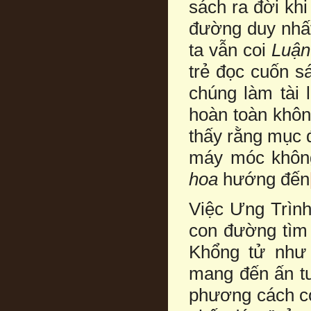
sách ra đời kh
đường duy nhất
ta vẫn coi
Luận
trẻ đọc cuốn s
chúng làm tài 
hoàn toàn khôn
thấy rằng mục 
máy móc không
hoa
hướng đến
Việc Ưng Trình
con đường tìm
Khổng tử như 
mang đến ấn tư
phương cách có