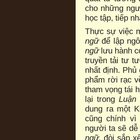
cho những ngườ
học tập, tiếp n
Thực sự việc 
ngữ
để lập ng
ngữ
lưu hành có
truyền tải tư 
nhất định. Phủ
phẩm rời rạc về
tham vọng tái h
lại trong
Luận
dung ra một K
cũng chính vì
người ta sẽ dễ
ngữ
, đòi sắp x