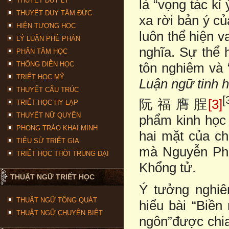
THUYẾT DUY LÝ
là “vọng tác kỉ 
THUYẾT DUY TÂM ĐỨC
xa rời bản ý củ
HIỆN TƯỢNG HỌC
luôn thể hiện v
LÝ LUẬN PHÊ PHÁN
nghĩa. Sự thể h
PHÂN TÂM HỌC
THÔNG DIỄN HỌC
tôn nghiêm và 
TRIẾT HỌC MỸ
Luận ngữ tinh 
THUYẾT CẤU TRÚC
[
阮 福 膺 脭
[3]
TRIẾT HỌC HY LẠP
THUYẾT NỮ QUYỀN
phẩm kinh học n
PHONG TRÀO KHAI MINH
hai mặt của ch
TIỂU SỬ TRIẾT GIA
mà Nguyễn Phú
TRIẾT HỌC THỜI TRUNG ĐẠI
Khổng tử.
THUẬT NGỮ TRIẾT HỌC
Ý tưởng nghiê
THUẬT NGỮ TỔNG QUÁT
hiểu bài “Bi
THUẬT NGỮ CHUYÊN BIỆT
ngôn”được chia