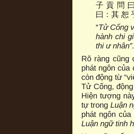
子 貢 問 
曰：其 恕 
“
Tử Cống vấ
hành chi g
thi ư nhân”
Rõ ràng cũng 
phát ngôn của c
còn động từ “vi
Tử Cống, động t
Hiện tượng này
tự trong
Luận n
phát ngôn của 
Luận ngữ tinh 