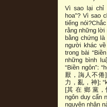
Vì sao lại chỉ
hoa”? Vì sao c
tiếng nói?Chắ
rằng những lời 
bằng chứng là 
người khác về
trong bài “Biề
những bình lu
“Biền ngôn”: 
厭，誨人不倦]; “bấ
力，亂，神]; “kì t
[其 在 鄉 黨，恂 恂 
ngôn duy cẩ
nguyên nhân nà