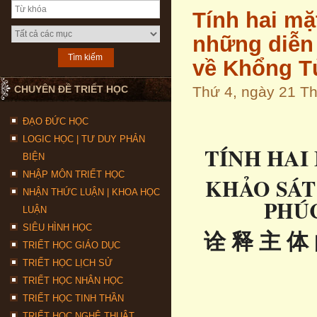
Tính hai mặ
những diễn
về Khổng T
CHUYÊN ĐỀ TRIẾT HỌC
Thứ 4, ngày 21 
ĐẠO ĐỨC HỌC
LOGIC HỌC | TƯ DUY PHẢN
TÍNH HAI
BIỆN
NHẬP MÔN TRIẾT HỌC
KHẢO SÁT
NHẬN THỨC LUẬN | KHOA HỌC
PHÚ
LUẬN
SIÊU HÌNH HỌC
诠
释
主
体
TRIẾT HỌC GIÁO DỤC
TRIẾT HỌC LỊCH SỬ
TRIẾT HỌC NHÂN HỌC
TRIẾT HỌC TINH THẦN
TRIẾT HỌC NGHỆ THUẬT