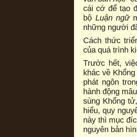
cái cớ để tạo đ
bộ
Luận ngữ
m
những người đã
Cách thức tri
của quá trình k
Trước hết, việ
khác về Khổng 
phát ngôn tro
hành động mâu t
sùng Khổng tử,
hiểu, quy nguy
này thì mục đí
nguyên bản hìn