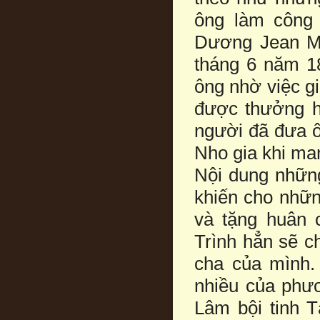
ông làm công
Dương Jean Ma
tháng 6 năm 1
ông nhờ việc gi
được thưởng h
người đã đưa ô
Nho gia khi man
Nội dung những
khiến cho nhữn
và tặng huân 
Trình hẳn sẽ c
cha của mình.
nhiều của phư
Lâm bội tinh 