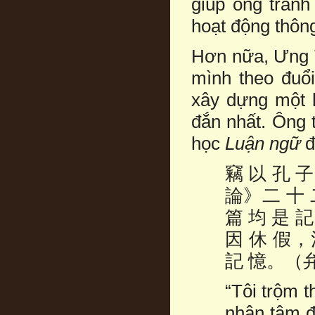
giúp ông tránh
hoạt động thông
Hơn nữa, Ưng T
mình theo đuổ
xây dựng một 
đắn nhất. Ông 
học
Luận ngữ
đ
竊 以 孔 
論》二 十 
篇 均 是 記
因 休 假，
記 憶。（
“Tôi trộm 
nhân tâm đ