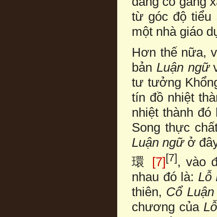
đang cố gắng x
từ góc độ tiể
một nhà giáo 
Hơn thế nữa, v
bản
Luận ngữ
tư tưởng Khổng
tín đồ nhiệt t
nhiệt thành đó 
Song thực chất
Luận ngữ
ở đâ
[7]
環
[7]
, vào 
nhau đó là:
Lỗ
thiên,
Cổ Luận
chương của
Lỗ