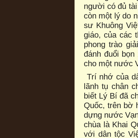
người có đủ tà
còn một lý do 
sư Khuông Việt
giáo, của các 
phong trào giả
đánh đuổi bọn
cho một nước V
Trí nhớ của d
lãnh tụ chân c
biết Lý Bí đã 
Quốc, trên bờ 
dựng nước Vạn 
chùa là Khai Q
với dân tộc Vi