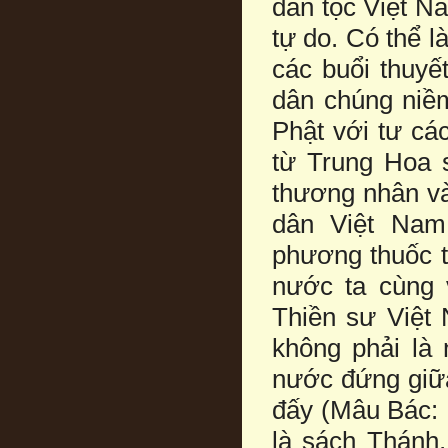
dân tộc Việt N
tự do. Có thể l
các buổi thuyế
dân chúng niềm
Phật với tư cá
từ Trung Hoa 
thương nhân và
dân Việt Nam
phương thuốc t
nước ta cùng 
Thiền sư Việt 
không phải là 
nước đứng giữa,
đấy (Mâu Bác:
là sách Thánh,