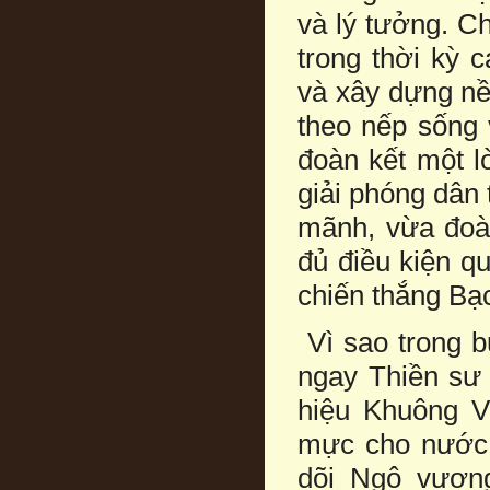
và lý tưởng. Ch
trong thời kỳ
và xây dựng nề
theo nếp sống 
đoàn kết một l
giải phóng dân 
mãnh, vừa đoàn
đủ điều kiện q
chiến thắng Bạ
Vì sao trong 
ngay Thiền sư
hiệu Khuông V
mực cho nước 
dõi Ngô vương