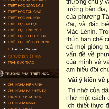
thường chú ý v
TRIẾT HỌC NGÔN NGỮ
tưởng bản địa,
TRIẾT HỌC TÔN GIÁO
của phương Tây
TRIẾT HỌC VĂN HÓA
đại, và đặc b
TRIẾT HỌC XÃ HỘI
Mác-Lênin. Tron
TRIẾT HỌC TÌNH YÊU
TRIẾT HỌC CHO TRẺ EM
thức hạn chế c
TRIẾT HỌC ĐÔNG PHƯƠNG
cả mọi giòng t
Triết học Phật giáo
vấn đề về phươ
TƯ TƯỞNG VIỆT NAM
của mình về va
TRẦN ĐỨC THẢO
am hiểu đôi chú
TRƯỜNG PHÁI TRIẾT HỌC
Vài ý kiến về
CHỦ NGHĨA HIỆN SINH
Trí nhớ của dân
CHỦ NGHĨA HẬU HIỆN ĐẠI
nhớ một cách d
THUYẾT DUY NGHIỆM
CHỦ NGHĨA MARX
ích thiết thực 