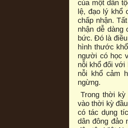
của một dân tộ
lệ, đạo lý khổ
chấp nhận. Tấ
nhận dễ dàng c
bức. Đó là điề
hình thước khổ 
người có học v
nỗi khổ đối với
nỗi khổ cảm ho
ngừng.
Trong thời kỳ
vào thời kỳ đầ
có tác dụng tí
dân đông đảo n