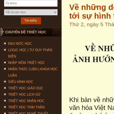
Về những d
tới sự hình
Thứ 2, ngày 5 Th
CHUYÊN ĐỀ TRIẾT HỌC
ĐẠO ĐỨC HỌC
VỀ NH
LOGIC HỌC | TƯ DUY PHẢN
ẢNH HƯỞN
BIỆN
NHẬP MÔN TRIẾT HỌC
NHẬN THỨC LUẬN | KHOA HỌC
LUẬN
SIÊU HÌNH HỌC
TRIẾT HỌC GIÁO DỤC
TRIẾT HỌC LỊCH SỬ
Khi bàn về nhữ
TRIẾT HỌC NHÂN HỌC
văn hóa Việt N
TRIẾT HỌC TINH THẦN
TRIẾT HỌC NGHỆ THUẬT