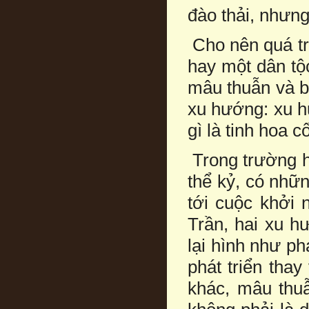
đào thải, nhưng
Cho nên quá tr
hay một dân tộ
mâu thuẫn và b
xu hướng: xu h
gì là tinh hoa c
Trong trường h
thể kỷ, có nhữn
tới cuộc khởi 
Trần, hai xu h
lại hình như ph
phát triển tha
khác, mâu thuẫ