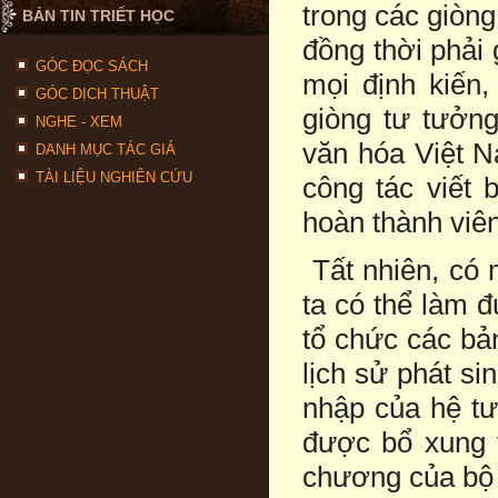
trong các giòng
BẢN TIN TRIẾT HỌC
đồng thời phải 
GÓC ĐỌC SÁCH
mọi định kiến,
GÓC DỊCH THUẬT
giòng tư tưởn
NGHE - XEM
văn hóa Việt N
DANH MỤC TÁC GIẢ
TÀI LIỆU NGHIÊN CỨU
công tác viết
hoàn thành viê
Tất nhiên, có 
ta có thể làm 
tổ chức các bả
lịch sử phát si
nhập của hệ tư
được bổ xung 
chương của bộ 