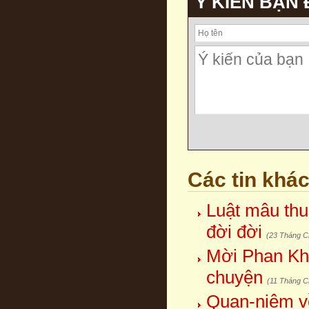
Ý KIẾN BẠN
Các tin khá
Luật mâu thuẫ
đời đời
(23 Tháng C
Mời Phan Khô
chuyện
(11 Tháng C
Quan-niệm v