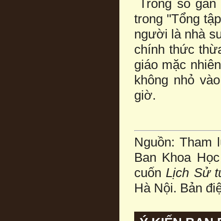
Trong số gần 
trong "Tổng tậ
người là nhà s
chính thức thừ
giáo mặc nhiên
không nhỏ vào
giờ.
Nguồn: Tham lu
Ban Khoa Học 
cuốn
Lịch Sử 
Hà Nội. Bản đi