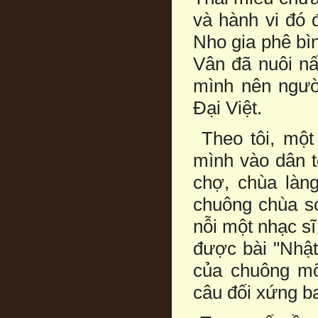
và hành vi đó 
Nho gia phê bì
Vân đã nuôi n
mình nên ngườ
Đại Việt.
Theo tôi, một
mình vào dân t
chợ, chùa làng
chuông chùa sớ
nỗi một nhạc s
được bài "Nhật
của chuông mõ
câu đối xứng ba