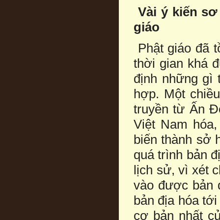
Vài ý kiến sơ
giáo
Phật giáo đã t
thời gian khá 
định những gì 
hợp. Một chiều
truyền từ Ấn Đ
Việt Nam hóa, 
biến thành sở 
quá trình bản đ
lịch sử, vì xét
vào được bản đ
bản địa hóa tớ
cơ bản nhất củ