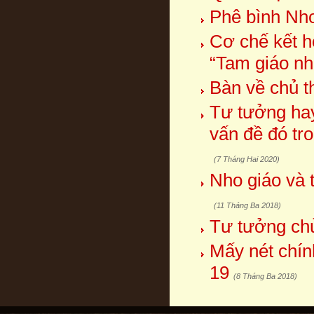
Phê bình Nho
Cơ chế kết h
“Tam giáo nh
Bàn về chủ t
Tư tưởng hay 
vấn đề đó tr
(7 Tháng Hai 2020)
Nho giáo và 
(11 Tháng Ba 2018)
Tư tưởng chủ
Mấy nét chín
19
(8 Tháng Ba 2018)