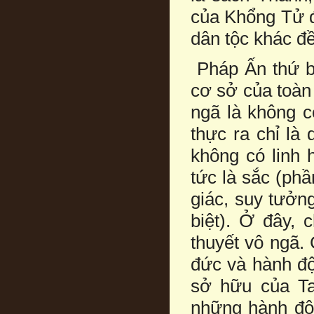
của Khổng Tử đ
dân tộc khác đề
Pháp Ấn thứ ba
cơ sở của toàn 
ngã là không c
thực ra chỉ là
không có linh 
tức là sắc (phầ
giác, suy tưởn
biệt). Ở đây, 
thuyết vô ngã. 
đức và hành độ
sở hữu của Ta
những hành độn