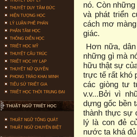
THUYẾT DUY LÝ
nó. Còn những g
THUYẾT DUY TÂM ĐỨC
và phát triển 
HIỆN TƯỢNG HỌC
cách mơ màng,
LÝ LUẬN PHÊ PHÁN
PHÂN TÂM HỌC
giác.
THÔNG DIỄN HỌC
Hơn nữa, dân t
TRIẾT HỌC MỸ
THUYẾT CẤU TRÚC
những gì mà nó
TRIẾT HỌC HY LẠP
hữu thật sự của
THUYẾT NỮ QUYỀN
trực tế rất khó
PHONG TRÀO KHAI MINH
các giòng tư 
TIỂU SỬ TRIẾT GIA
v.v...Bởi vì 
TRIẾT HỌC THỜI TRUNG ĐẠI
dựng gốc bền t
THUẬT NGỮ TRIẾT HỌC
thành thực sự 
THUẬT NGỮ TỔNG QUÁT
lý là con đẻ c
THUẬT NGỮ CHUYÊN BIỆT
nước ta khá đủ 