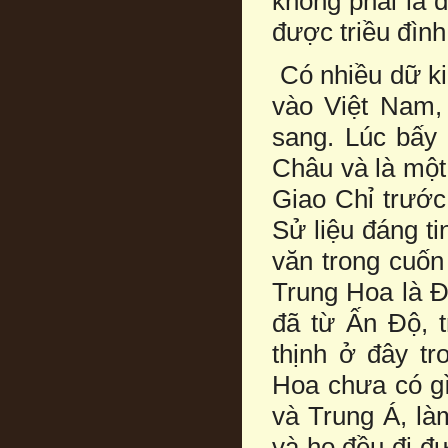
không phải là 
được triều đình
Có nhiều dữ ki
vào Việt Nam,
sang. Lúc bấy 
Châu và là một
Giao Chỉ trước
Sử liệu đáng t
văn trong cuốn
Trung Hoa là Đ
đã từ Ấn Độ, 
thịnh ở đây t
Hoa chưa có gì
và Trung Á, là
và họ đều đi đ