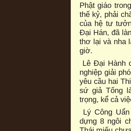
Phật giáo tron
thế kỷ, phải c
của hệ tư tưởn
Đại Hán, đã là
thơ lại và nha 
giờ.
Lê Đại Hành c
nghiệp giải ph
yêu cầu hai Th
sứ giả Tống l
trọng, kể cả vi
Lý Công Uẩn 
dựng 8 ngôi c
Thái miếu chưa 