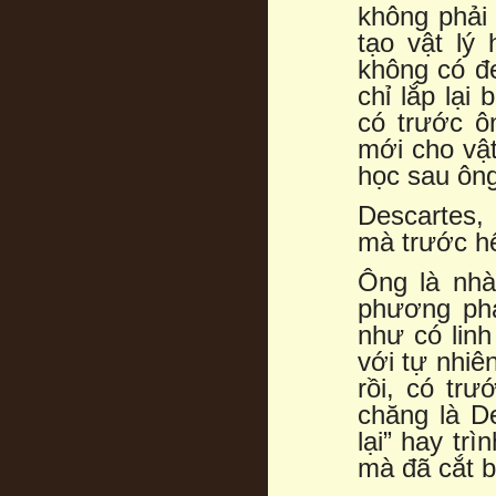
không phải 
tạo vật lý
không có đe
chỉ lắp lại
có trước ôn
mới cho vật
học sau ông
Descartes,
mà trước hế
Ông là nhà
phương phá
như có lin
với tự nhiê
rồi, có trư
chăng là D
lại” hay trì
mà đã cắt b