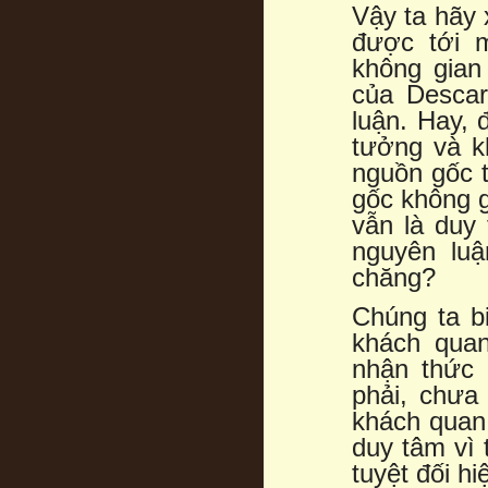
Vậy ta hãy 
được tới 
không gian
của Descar
luận. Hay, 
tưởng và k
nguồn gốc 
gốc không g
vẫn là duy 
nguyên luậ
chăng?
Chúng ta bi
khách quan
nhận thức 
phải, chưa
khách quan,
duy tâm vì 
tuyệt đối hi