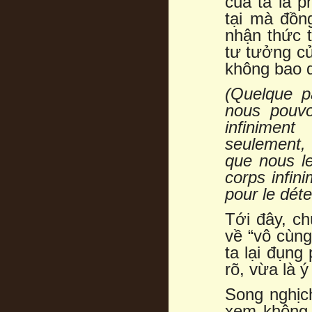
của ta là p
tại mà đồn
nhận thức 
tư tưởng củ
không bao q
(Quelque p
nous pouvo
infinimen
seulement, 
que nous l
corps infin
pour le dét
Tới đây, ch
về “vô cùng
ta lại đụng
rõ, vừa là 
Song nghịch
xem không 