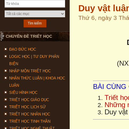
Duy vật luậ
Thứ 6, ngày 3 Th
CHUYÊN ĐỀ TRIẾT HỌC
ĐẠO ĐỨC HỌC
LOGIC HỌC | TƯ DUY PHẢN
(NX
BIỆN
NHẬP MÔN TRIẾT HỌC
NHẬN THỨC LUẬN | KHOA HỌC
BÀI CÙNG
LUẬN
SIÊU HÌNH HỌC
Triết h
TRIẾT HỌC GIÁO DỤC
Những n
TRIẾT HỌC LỊCH SỬ
Duy vật
TRIẾT HỌC NHÂN HỌC
TRIẾT HỌC TINH THẦN
TRIẾT HỌC NGHỆ THUẬT