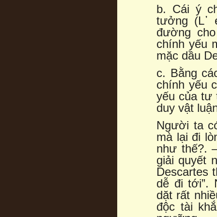
b. Cái ý c
tưởng (L᾿ 
đường cho 
chính yếu m
mặc dầu Des
c. Bằng cá
chính yếu c
yếu của tư 
duy vật luận
Người ta có
mà lại đi l
như thế?. –
giải quyết 
Descartes t
dễ đi tới”
dặt rất nhi
độc tài kh