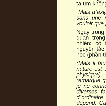
ta tìm khôn
“Mais d
᾿
exi
sans une m
vouloir que
Ngay trong 
quan trọng
nhiên: có
nguyên tắc,
học (phần th
(Mais il fa
nature est 
physique),
remarque qu
je ne conn
diverses f
d
᾿
ordinair
dépend. Ca