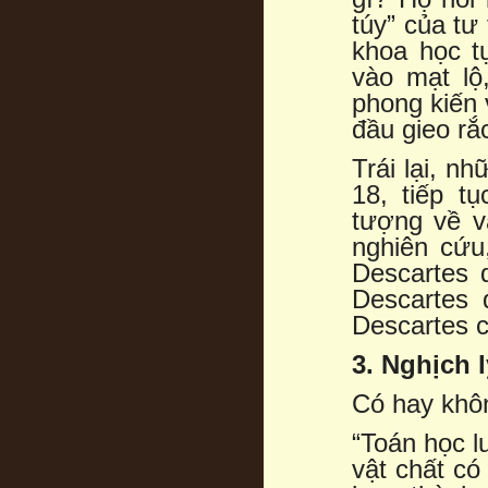
túy” của tư
khoa học t
vào mạt lộ
phong kiến
đầu gieo r
Trái lại, n
18, tiếp t
tượng về v
nghiên cứu
Descartes 
Descartes 
Descartes c
3. Nghịch 
Có hay khôn
“Toán học l
vật chất có