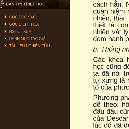
cách hẳn. 
BẢN TIN TRIẾT HỌC
quan niệm r
nhiên, thần
GÓC ĐỌC SÁCH
thiết là c
GÓC DỊCH THUẬT
nhiên vật l
NGHE - XEM
đem hạnh ph
DANH MỤC TÁC GIẢ
TÀI LIỆU NGHIÊN CỨU
b. Thống n
Các khoa h
học cũng đồ
ta đã nói t
tự xưng là 
tổ của phư
Phương phá
dễ theo: hồ
đâu đâu cũn
của Descar
lúc đó đã đ