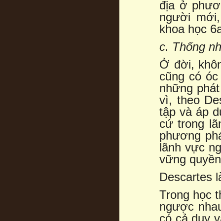
địa ở phươ
người mới,
khoa học 6
c. Thống nhấ
Ở đời, khôn
cũng có óc
những phát 
vì, theo De
tập và áp 
cứ trong l
phương phá
lãnh vực n
vững quyền 
Descartes là
Trong học t
ngược nhau;
có cả duy v