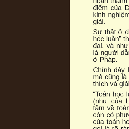
hoàn thành 
điểm của D
kinh nghiệm
giải.
Sự thật ở đ
học luận” t
đại, và nh
là người dẫ
ở Pháp.
Chính đây l
mà cũng là 
thích và giả
“Toán học l
(như của L
tâm về toán
còn có phư
của toán họ
gọi là rõ 