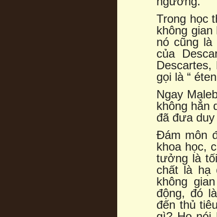
ngưỡng.
Trong học t
không gian 
nó cũng là
của Descar
Descartes,
gọi là “ éte
Ngay Malebr
không hẳn d
đã đưa duy 
Đám môn đồ
khoa học, c
tưởng là tố
chất là hạ
không gian
động, đó l
đến thủ tiê
gì? Họ nói 