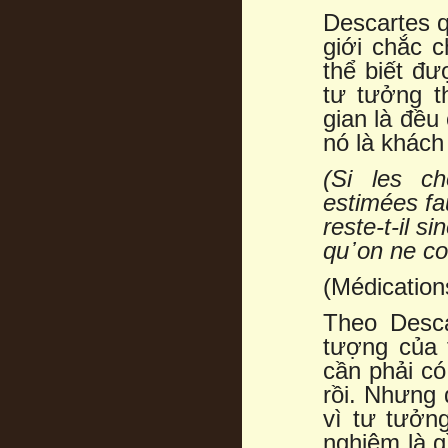
Descartes q
giới chắc c
thể biết đư
tư tưởng t
gian là đều
nó là khách
(Si les c
estimées fa
reste-t-il si
qu
᾿
on ne co
(Médication
Theo Desca
tượng của 
cần phải có
rồi. Nhưng đ
vì tư tưởng
nghiệm là g