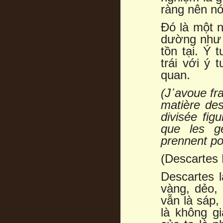
ràng nên nó
Đó là một n
dường như 
tồn tại. Ý 
trái với ý 
quan.
(J
᾿
avoue fra
matière des
divisée fig
que les g
prennent po
(Descartes 
Descartes 
vàng, dẻo,
vẫn là sáp,
là không g