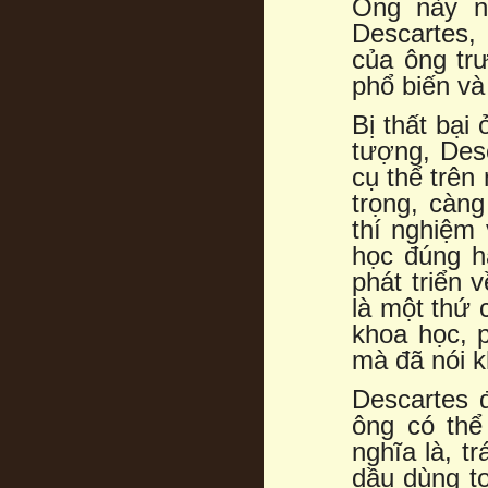
Ông này nó
Descartes,
của ông tr
phổ biến và
Bị thất bại
tượng, Desc
cụ thể trên
trọng, càn
thí nghiệm 
học đúng h
phát triển 
là một thứ 
khoa học, p
mà đã nói kh
Descartes 
ông có thể
nghĩa là, t
dầu dùng to