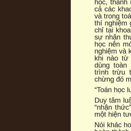
học, thành
cả các kha
và trong to
thí nghiệm 
chỉ tại kho
sự nhận th
học nên mớ
nghiệm và k
khi nào từ
dùng toàn 
trình trừu
chừng đó mớ
“Toán học l
Duy tâm luậ
“nhận thức”
một hiện tư
Nói khác hơ