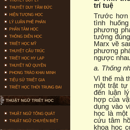
THUYẾT DUY LÝ
trí tuệ
THUYẾT DUY TÂM ĐỨC
Trước hơn a
HIỆN TƯỢNG HỌC
tình huống
LÝ LUẬN PHÊ PHÁN
phương phá
PHÂN TÂM HỌC
tưởng đúng,
THÔNG DIỄN HỌC
Marx về sau
TRIẾT HỌC MỸ
phương phá
THUYẾT CẤU TRÚC
ngược nhau
TRIẾT HỌC HY LẠP
THUYẾT NỮ QUYỀN
a. Thống nh
PHONG TRÀO KHAI MINH
Vì thế mà t
TIỂU SỬ TRIẾT GIA
một trật tự
TRIẾT HỌC THỜI TRUNG ĐẠI
đến luận l
hợp của vật
THUẬT NGỮ TRIẾT HỌC
dụng vào vi
học là một
THUẬT NGỮ TỔNG QUÁT
cứu tâm hồ
THUẬT NGỮ CHUYÊN BIỆT
khoa học c