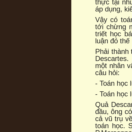
thực tại nh
áp dụng, ki
Vậy có toá
tới chừng 
triết học b
luận đó thế
Phải thành 
Descartes.
một nhân vậ
câu hỏi:
- Toán học 
- Toán học 
Quả Descar
đầu, ông có
cả vũ trụ v
toán học. 