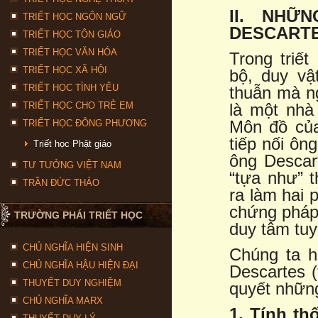
II. NHỮ
TRIẾT HỌC NGÔN NGỮ
DESCART
TRIẾT HỌC TÔN GIÁO
TRIẾT HỌC VĂN HÓA
Trong triế
TRIẾT HỌC XÃ HỘI
bộ, duy v
TRIẾT HỌC TÌNH YÊU
thuẫn mà ng
TRIẾT HỌC CHO TRẺ EM
là một nhà
Môn đồ của
TRIẾT HỌC ĐÔNG PHƯƠNG
tiếp nối ôn
Triết học Phật giáo
ông Descart
TƯ TƯỞNG VIỆT NAM
“tựa như” 
TRẦN ĐỨC THẢO
ra làm hai 
chứng pháp 
TRƯỜNG PHÁI TRIẾT HỌC
duy tâm tuy
CHỦ NGHĨA HIỆN SINH
Chúng ta hã
CHỦ NGHĨA HẬU HIỆN ĐẠI
Descartes (
THUYẾT DUY NGHIỆM
quyết những 
CHỦ NGHĨA MARX
1. Tính t