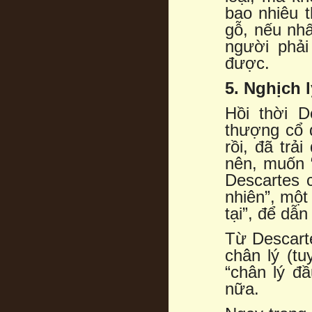
bao nhiêu 
gỗ, nếu nhấ
người phả
được.
5. Nghịch 
Hồi thời D
thượng cổ 
rồi, đã trả
nên, muốn 
Descartes 
nhiên”, một 
tại”, để dẫ
Từ Descarte
chân lý (tu
“chân lý đầ
nữa.