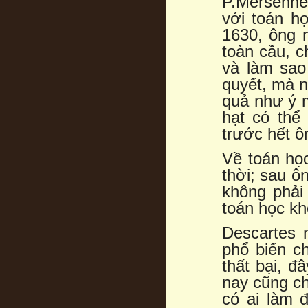
P.Mersenne
với toán h
1630, ông 
toàn cầu, 
và làm sao
quyết, mà n
quả như ý m
hạt có thể
trước hết ô
Về toán học
thời; sau ô
không phải
toán học kh
Descartes 
phổ biến c
thất bại, đ
nay cũng ch
có ai làm 