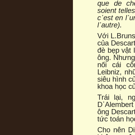
que de che
soient tell
c
᾿
est en l
᾿
u
l
᾿
autre).
Với L.Bruns
của Descart
đè bẹp vật 
ông. Nhưng 
nối cái c
Leibniz, n
siêu hình c
khoa học c
Trái lại, 
D᾿Alembert
ông Descart
tức toán họ
Cho nên Did