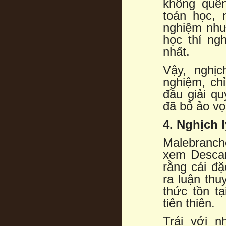
không quên
toán học, 
nghiệm như
học thí ng
nhất.
Vậy, nghịc
nghiệm, chỉ
đầu giải qu
đã bỏ ảo vọ
4. Nghịch l
Malebranch
xem Descar
rằng cái đặ
ra luận thu
thức tồn t
tiên thiên.
Trái với n