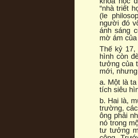
khoa học đ
“nhà triết 
(le philos
người đó vô
ánh sáng c
mờ ám của 
Thế kỷ 17, 
hình còn đè
tưởng của 
mới, nhưng
a. Một là t
tích siêu h
b. Hai là, 
trường, các
ông phải n
nó trong mộ
tư tưởng m
công. Trước