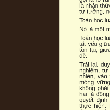
là nhận thứ
tư tưởng, n
Toán học luậ
Nó là một m
Toán học lu
tất yếu giữ
tồn tại, gi
đề.
Trái lại, du
nghiệm, tư 
nhiên, vào
móng vững 
không phải 
hai là đồng
quyết định
thực hiện.