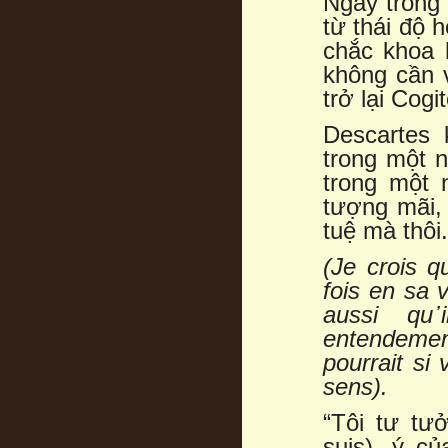
Ngay trong 
từ thái độ h
chắc khoa 
không cần v
trở lại Cogi
Descartes
trong một 
trong một 
tượng mãi, 
tuệ mà thôi.
(Je crois q
fois en sa 
aussi qu
᾿
entendemen
pourrait si
sens).
“Tôi tư tưở
suis), ý c