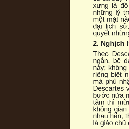
xưng là đồ
những lý t
một mặt nào
đại lịch s
quyết những
2. Nghịch 
Theo Desca
ngắn, bề dà
này; không 
riêng biệt 
mà phủ nhậ
Descartes v
bước nữa mớ
tâm thì mừ
không gian 
nhau hẳn, t
là giáo chủ 