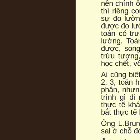
nên chính ô
thì riêng c
sự đo lườn
được đo lườ
toán có tr
lường. Toá
được, song
trừu tượng,
học chết, vô
Ai cũng biế
2, 3, toán 
phân, nhưng
trình gì đi
thực tế kh
bắt thực tế
Ông L.Brun
sai ở chỗ đ