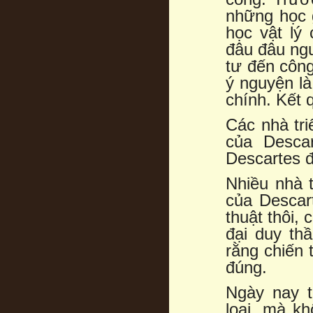
những học g
học vật lý 
đâu đâu ngư
tư đến công
ý nguyện là
chính. Kết 
Các nhà tri
của Descar
Descartes đ
Nhiều nhà t
của Descart
thuật thôi,
đại duy th
rằng chiến t
đúng.
Ngày nay t
loại, mà kh