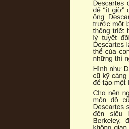
Descartes đ
để “ít giờ”
ông Desca
trước một b
thống triết
lý tuyệt đ
Descartes 
thể của con
những thí n
Hình như D
cũ kỹ càng 
để tạo một 
Cho nên ng
môn đồ củ
Descartes s
đến siêu h
Berkeley, 
không gian,