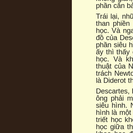
phần căn bả
Trái lại, 
than phiền 
học. Và ng
đồ của Desc
phần siêu h
ấy thì thấy 
học. Và kh
thuật của N
trách Newto
là Diderot 
Descartes, h
ông phải m
siêu hình. 
hình là một
triết học k
học giữa th