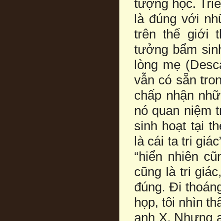
tượng học. Triế
là đúng với n
trên thế giới 
tưởng bẩm sinh
lòng mẹ (Desc
vẫn có sẵn tron
chấp nhận nhữn
nó quan niệm t
sinh hoạt tại t
là cái ta tri g
“hiển nhiên cũ
cũng là tri giá
đúng. Đi thoán
họp, tôi nhìn th
anh X. Nhưng a