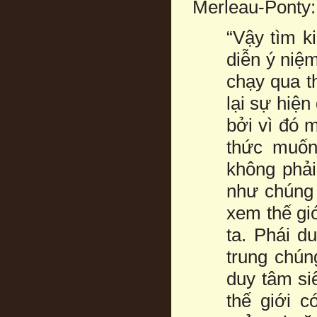
Merleau-Ponty:
“Vậy tìm k
diễn ý niệ
chạy qua t
lại sự hiện 
bởi vì đó 
thức muốn
không phải
như chúng 
xem thế giớ
ta. Phái d
trung chún
duy tâm si
thế giới c