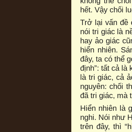
không thể chố
hết. Vậy chối l
Trở lại vấn đề
nói tri giác là 
hay ảo giác cũn
hiển nhiên. Sá
đây, ta có thể g
định”: tất cả là
là tri giác, cả 
nguyên: chối thì
đã tri giác, mà t
Hiển nhiên là g
nghi. Nói như 
trên đây, thì “