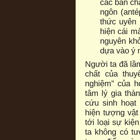
các bản chấ
ngôn (anté
thức uyên 
hiện cái mà
nguyên khở
dựa vào ý 
Người ta đã lầ
chất của thuy
nghiệm” của họ
tâm lý gia thà
cứu sinh hoạt
hiện tượng vật 
tới loại sự kiệ
ta không có tư