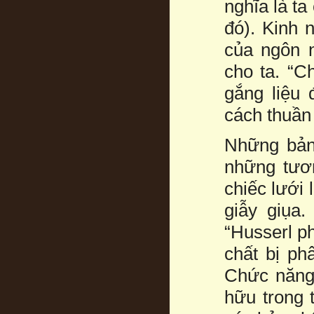
nghĩa là ta
đó). Kinh 
của ngôn 
cho ta. “C
gắng liệu 
cách thuần 
Những bản 
những tươ
chiếc lưới 
giẫy giụa
“Husserl p
chất bị ph
Chức năng 
hữu trong t