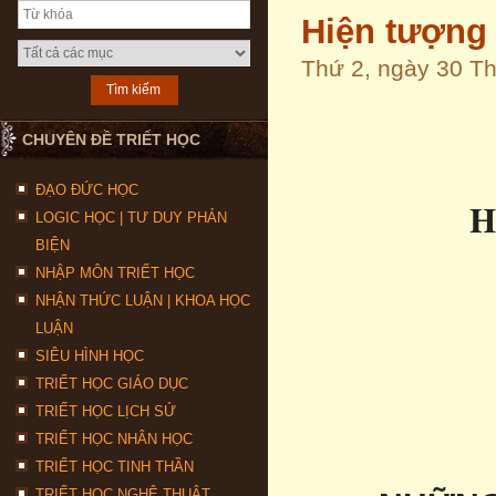
Hiện tượng 
Thứ 2, ngày 30 T
CHUYÊN ĐỀ TRIẾT HỌC
ĐẠO ĐỨC HỌC
H
LOGIC HỌC | TƯ DUY PHẢN
BIỆN
NHẬP MÔN TRIẾT HỌC
NHẬN THỨC LUẬN | KHOA HỌC
LUẬN
SIÊU HÌNH HỌC
TRIẾT HỌC GIÁO DỤC
TRIẾT HỌC LỊCH SỬ
TRIẾT HỌC NHÂN HỌC
TRIẾT HỌC TINH THẦN
TRIẾT HỌC NGHỆ THUẬT