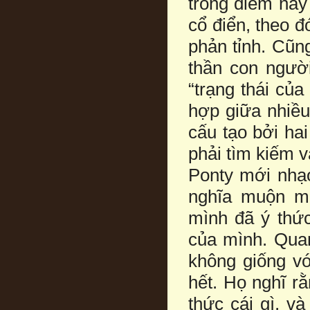
trong điểm này
cổ điển, theo đ
phản tỉnh. Cũng
thần con người
“trạng thái của
hợp giữa nhiều
cấu tạo bởi hai
phải tìm kiếm 
Ponty mới nhạo
nghĩa muộn mằ
mình đã ý thức
của mình. Quan
không giống vớ
hết. Họ nghĩ r
thức cái gì, v