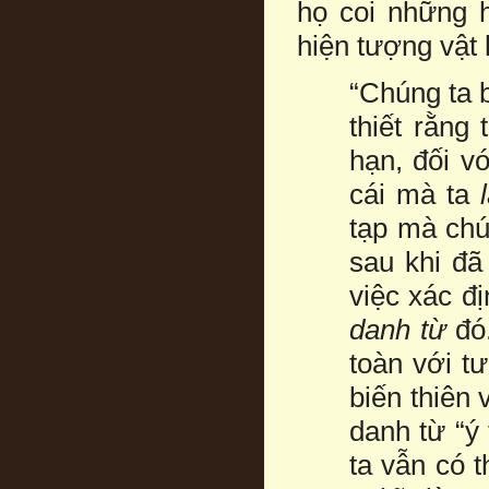
họ coi những h
hiện tượng vật l
“Chúng ta 
thiết rằng
hạn, đối v
cái mà ta
tạp mà chú
sau khi đã
việc xác đ
danh từ
đó
toàn với t
biến thiên
danh từ “ý
ta vẫn có 