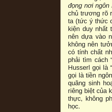
đọng nơi ngôn
chủ trương rõ 
ta (tức ý thức
kiện duy nhất 
nên dựa vào ng
không nên tưởn
có tính chất n
phải tìm cách 
Husserl gọi là
gọi là tiền ngô
quãng sinh hoạ
riêng biệt của 
thực, không ph
học.