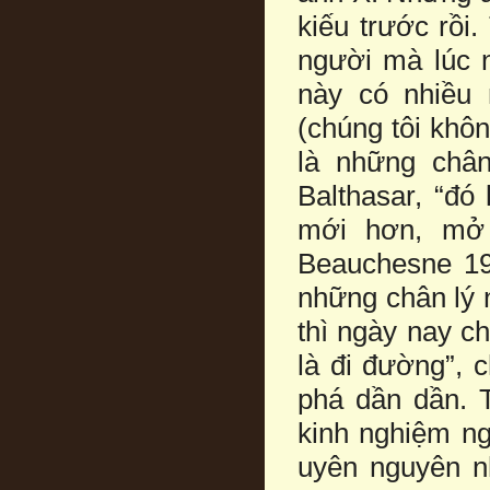
kiếu trước rồi.
người mà lúc n
này có nhiều 
(chúng tôi khô
là những chân
Balthasar, “đó
mới hơn, mở 
Beauchesne 19
những chân lý n
thì ngày nay ch
là đi đường”, 
phá dần dần. T
kinh nghiệm ngu
uyên nguyên nh