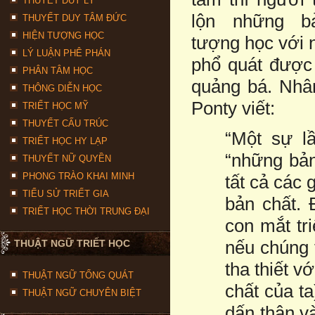
THUYẾT DUY LÝ
lộn những b
THUYẾT DUY TÂM ĐỨC
HIỆN TƯỢNG HỌC
tượng học với 
LÝ LUẬN PHÊ PHÁN
phổ quát được 
PHÂN TÂM HỌC
quảng bá. Nhâ
THÔNG DIỄN HỌC
Ponty viết:
TRIẾT HỌC MỸ
THUYẾT CẤU TRÚC
“Một sự l
TRIẾT HỌC HY LẠP
“những bản
THUYẾT NỮ QUYỀN
PHONG TRÀO KHAI MINH
tất cả các 
TIỂU SỬ TRIẾT GIA
bản chất. 
TRIẾT HỌC THỜI TRUNG ĐẠI
con mắt tri
nếu chúng t
THUẬT NGỮ TRIẾT HỌC
tha thiết v
THUẬT NGỮ TỔNG QUÁT
chất của ta
THUẬT NGỮ CHUYÊN BIỆT
dấn thân và