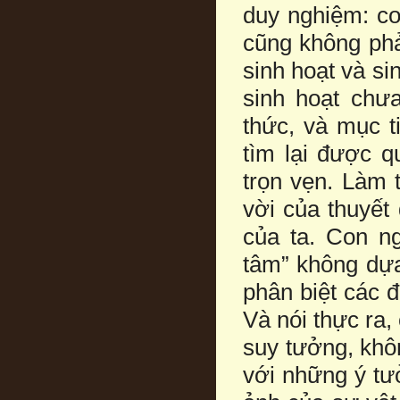
duy nghiệm: co
cũng không phả
sinh hoạt và si
sinh hoạt chư
thức, và mục t
tìm lại được q
trọn vẹn. Làm 
vời của thuyết 
của ta. Con n
tâm” không dựa
phân biệt các đ
Và nói thực ra,
suy tưởng, khôn
với những ý tư