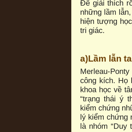
Để giải thích 
những lầm lẫn,
hiện tượng học
tri giác.
a)Lầm lẫn ta
Merleau-Ponty 
công kích. Họ
khoa học về tâ
“trạng thái ý 
kiểm chứng nhữ
lý kiểm chứng 
là nhóm “Duy t