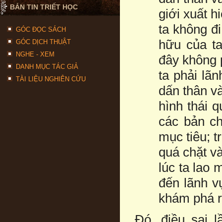
BẢN TIN TRIẾT HỌC
giới xuất 
ta không đi
GÓC ĐỌC SÁCH
hữu của t
GÓC DỊCH THUẬT
NGHE - XEM
đây không p
DANH MỤC TÁC GIẢ
ta phải lã
TÀI LIỆU NGHIÊN CỨU
dấn thân và
hình thái q
các bản ch
mục tiêu; t
quá chặt và
lúc ta lao 
đến lãnh vự
khám phá r
Đó, điều sai 