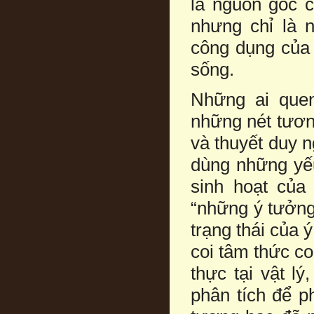
là nguồn gốc c
nhưng chỉ là 
công dụng của 
sống.
Những ai quen
những nét tươn
và thuyết duy 
dùng những yếu
sinh hoạt của
“những ý tưởng
trạng thái của 
coi tâm thức co
thực tại vật l
phân tích để p