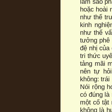
làm sao phâ
hoặc hoài n
như thế trư
kinh nghiệ
như thế vấ
tưởng phê 
đệ nhị của 
tri thức uy
tảng mãi m
nên tự hỏi
không: trái 
Nói rộng h
có đúng là 
một cố tật 
không là h