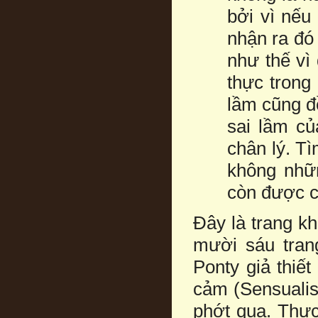
bởi vì nếu
nhận ra đó
như thế vì
thực trong 
lầm cũng đ
sai lầm củ
chân lý. Tì
không nhữn
còn được c
Đây là trang kh
mười sáu tran
Ponty giả thiết
cảm (Sensualis
phớt qua. Thực