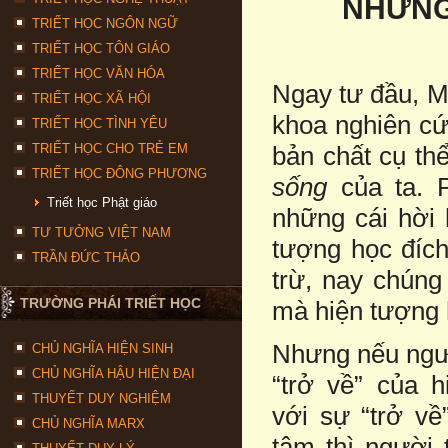
NHỮNG
TRIẾT HỌC NGÔN NGỮ
TRIẾT HỌC TÔN GIÁO
TRIẾT HỌC VĂN HÓA
Ngay tư đầu, M
TRIẾT HỌC XÃ HỘI
khoa nghiên cứ
TRIẾT HỌC TÌNH YÊU
TRIẾT HỌC CHO TRẺ EM
bản chất cụ th
TRIẾT HỌC ĐÔNG PHƯƠNG
sống
của ta. 
Triết học Phật giáo
những cái hời 
TƯ TƯỞNG VIỆT NAM
tượng học đíc
TRẦN ĐỨC THẢO
trừ, nay chúng
TRƯỜNG PHÁI TRIẾT HỌC
mà hiện tượng h
Nhưng nếu ngườ
CHỦ NGHĨA HIỆN SINH
CHỦ NGHĨA HẬU HIỆN ĐẠI
“trở về” của 
THUYẾT DUY NGHIỆM
với sự “trở về
CHỦ NGHĨA MARX
tâm thì người 