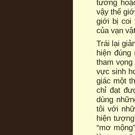
tưởng hoặc
vậy thế giớ
giới bị coi
của vạn vật
Trái lại gi
hiện đúng 
tham vọng 
vực sinh ho
giác một th
chỉ đạt đư
dùng những
tôi với nh
hiện tượng 
“mơ mộng” 