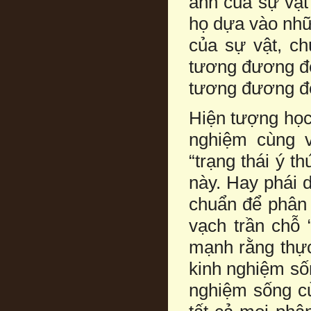
ảnh của sự vật
họ dựa vào nhữ
của sự vật, ch
tương đương đệ
tương đương đệ
Hiện tượng học
nghiệm cùng 
“trạng thái ý th
này. Hay phái 
chuẩn để phân 
vạch trần chỗ 
mạnh rằng thực
kinh nghiệm số
nghiệm sống củ