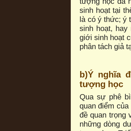
tượng học đã nh
sinh hoạt tại t
là có ý thức; ý
sinh hoạt, hay
giới sinh hoạt
phân tách giả 
b)Ý nghĩa 
tượng học
Qua sự phê bì
quan điểm của 
đề quan trọng 
những dòng dướ