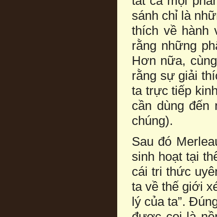
tất cả mọi phâ
sánh chỉ là nhữ
thích về hành 
rằng những phâ
Hơn nữa, cùng 
rằng sự giải th
ta trực tiếp ki
cần dùng đến 
chúng).
Sau đó Merleau
sinh hoạt tại t
cái tri thức uy
ta về thế giới 
lý của ta”. Đúng
được coi là nề