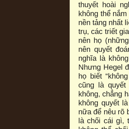
thuyết hoài n
không thể nắm 
nền tảng nhất l
trụ, các triết 
nên họ (những
nên quyết đoá
nghĩa là không
Nhưng Hegel đã
họ biết “khôn
cũng là quyết
không, chẳng h
không quyết là
nữa để nêu rõ b
là chối cái gì,