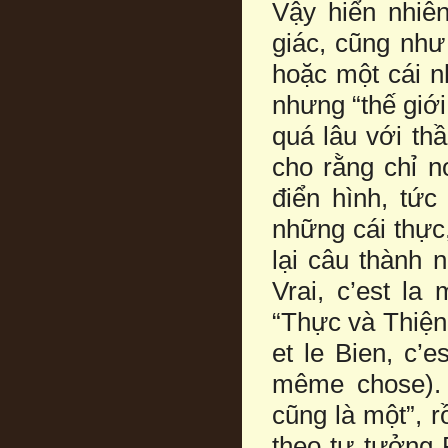
Vậy hiển nhiên
giác, cũng như 
hoặc một cái n
nhưng “thế giới 
quá lâu với th
cho rằng chỉ nơ
điển hình, tức
những cái thực,
lại câu thành 
Vrai, c’est l
“Thực và Thiện
et le Bien, c’e
même chose). 
cũng là một”, 
theo tư tưởng 