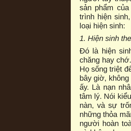
sản phẩm của ý
trình hiện sin
loại hiện sinh:
1. Hiện sinh th
Đó là hiện sin
chăng hay chớ. 
Họ sống triệt đ
bây giờ, không
ấy. Là nạn nh
tâm lý. Nói ki
nàn, và sự tr
những thỏa mãn
người hoàn toà