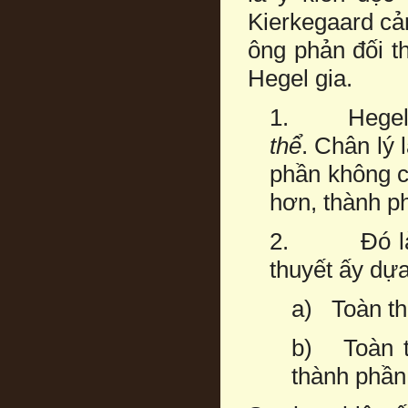
Kierkegaard cả
ông phản đối t
Hegel gia.
1. Hegel nó
thể
. Chân lý 
phần không c
hơn, thành p
2. Đó là 
thuyết ấy dựa
a) Toàn thể
b) Toàn t
thành phần