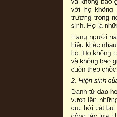
và không bao g
với họ không
trương trong n
sinh. Họ là nh
Hạng người nà
hiệu khác nhau,
họ. Họ không có
và không bao gi
cuốn theo chốc 
2. Hiện sinh của
Danh từ đạo họ
vượt lên nhữn
đục bởi cát bụi
động tác lựa c