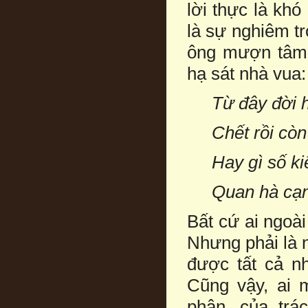
lời thực là khó
là sự nghiêm tr
ông mượn tâm 
hạ sát nhà vua:
Từ đây đời 
Chết rồi còn
Hay gì số k
Quan hà cạn
Bất cứ ai ngoà
Nhưng phải là 
được tất cả n
Cũng vậy, ai 
phận, của trác