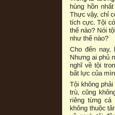
hùng hồn nhất
Thực vậy, chỉ c
tích cực. Tội c
thế nào? Nói t
như thế nào?
Cho đến nay, l
Nhưng ai phủ n
nghĩ về tội tr
bất lực của mìn
Tội không phải
trù, cũng khôn
riêng từng cá
không thuộc tâ