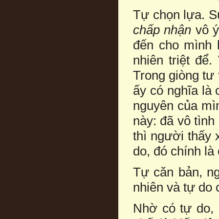
Tự chọn lựa. S
chấp nhận
vô ý
đến cho mình k
nhiên triệt để.
Trong giòng tư 
ấy có nghĩa là 
nguyên của mìn
này: đã vô tìn
thì người thấy
do, đó chính là 
Tự căn bản, ng
nhiên và tự do 
Nhờ có tự do, 