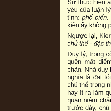
Sự thực hiện ấ
yếu của luận lý
tính:
phổ biến, 
kiện ấy không p
Ngược lại, Kier
chủ thể - đặc t
Duy lý, trong 
quên mất điể
chân. Nhà duy l
nghĩa là đạt t
chủ thể trong n
hay ít ra làm 
quan niệm chân
trước đây, chủ 