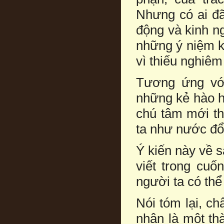
Nhưng có ai đã
động và kinh ng
những ý niệm kh
vì thiếu nghiêm
Tương ứng với
những kẻ hào hi
chú tâm mới th
ta như nước đổ 
Ý kiến này về 
viết trong cuố
người ta có thể 
Nói tóm lại, ch
nhân là một th