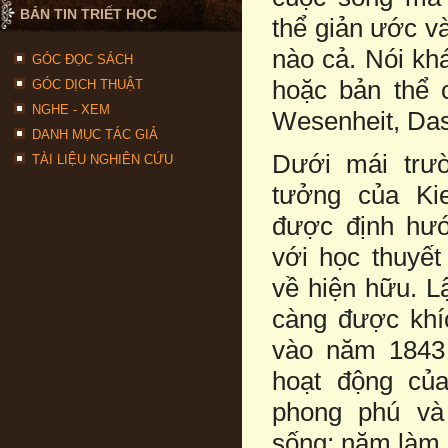
BẢN TIN TRIẾT HỌC
thể giản ước v
nào cả. Nói khá
GÓC ĐỌC SÁCH
hoặc bản thể 
GÓC DỊCH THUẬT
NGHE - XEM
Wesenheit, Das
DANH MỤC TÁC GIẢ
Dưới mái trườ
TÀI LIỆU NGHIÊN CỨU
tưởng của Ki
được định hướ
với học thuyế
về hiện hữu. L
càng được khíc
vào năm 1843 
hoạt động của
phong phú và
sống; năm làm 