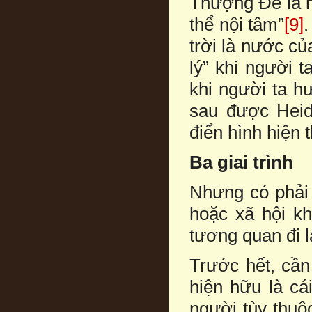
Thượng Đế là mộ
thể nội tâm”
[9]
trời là nước c
lý” khi người 
khi người ta h
sau được Heide
điển hình hiện t
Ba giai trình
Nhưng có phải 
hoặc xã hội k
tương quan đi l
Trước hết, cần 
hiện hữu là cái
người tùy thuộ