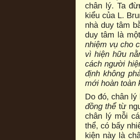
chân lý. Ta đ
kiểu của L. Br
nhà duy tâm bằ
duy tâm là một
nhiệm vụ cho c
vì hiện hữu n
cách người hiệ
định không phải
mới hoàn toàn k
Do đó, chân lý 
đồng thể
từ ngư
chân lý mỗi cá
thể, có bấy nh
kiện này là ch