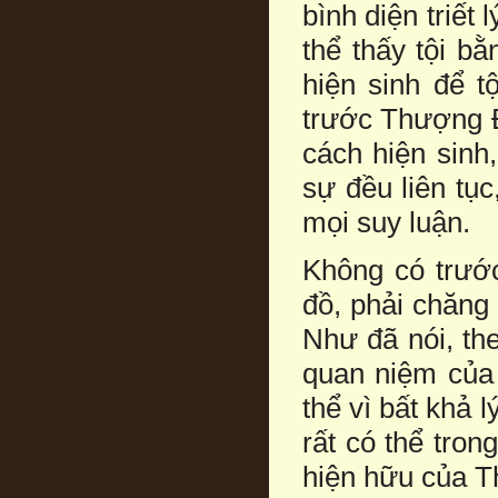
bình diện triết 
thể thấy tội bằ
hiện sinh để t
trước Thượng Đ
cách hiện sinh
sự đều liên tục,
mọi suy luận.
Không có trước
đồ, phải chăng 
Như đã nói, theo
quan niệm của l
thể vì bất khả l
rất có thể tro
hiện hữu của T