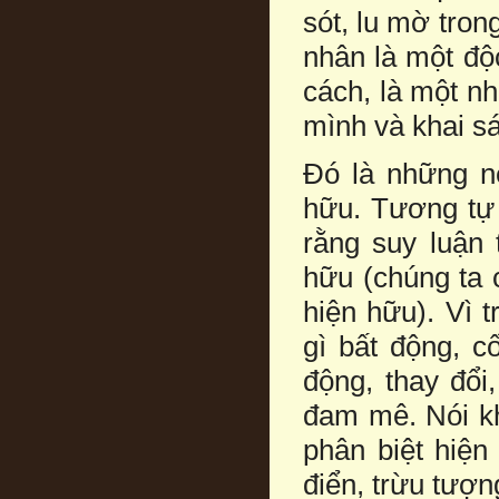
sót, lu mờ tron
nhân là một độc
cách, là một n
mình và khai s
Đó là những né
hữu. Tương tự 
rằng suy luận
hữu (chúng ta 
hiện hữu). Vì 
gì bất động, c
động, thay đổi
đam mê. Nói k
phân biệt hiện
điển, trừu tượn