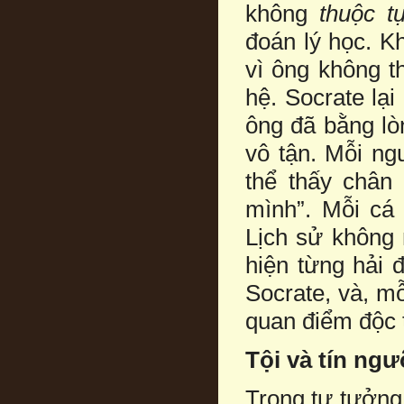
không
thuộc t
đoán lý học. K
vì ông không t
hệ. Socrate lạ
ông đã bằng lò
vô tận. Mỗi ng
thể thấy chân 
mình”. Mỗi cá 
Lịch sử không 
hiện từng hải 
Socrate, và, m
quan điểm độc 
Tội và tín ng
Trong tư tưởng