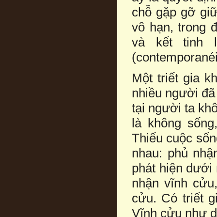
chỗ gặp gỡ giữ
vô hạn, trong 
và kết tinh 
(contemporanéit
Một triết gia 
nhiều người đã 
tại người ta kh
là không sống
Thiếu cuộc sốn
nhau: phủ nhậ
phát hiện dưới
nhận vĩnh cửu,
cửu. Có triết 
Vĩnh cửu như dã