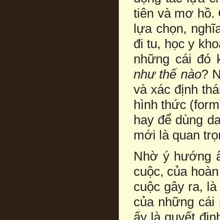
tiên và mơ hồ. 
lựa chọn, nghĩ
đi tu, học y kh
những cái đó k
như thế nào
? N
và xác định thá
hình thức (form
hay để dùng da
mới là quan trọ
Nhờ ý hướng ấy
cuộc, của hoàn 
cuộc gây ra, l
của những cái 
ấy là quyết địn