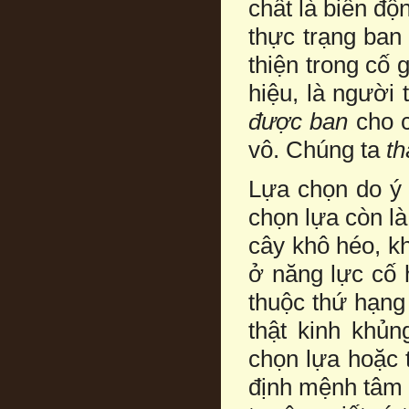
chất là biến đ
thực trạng ban
thiện trong cố
hiệu, là người 
được ban
cho c
vô. Chúng ta
t
Lựa chọn do ý
chọn lựa còn l
cây khô héo, k
ở năng lực cố 
thuộc thứ hạng
thật kinh khủn
chọn lựa hoặc 
định mệnh tâm 