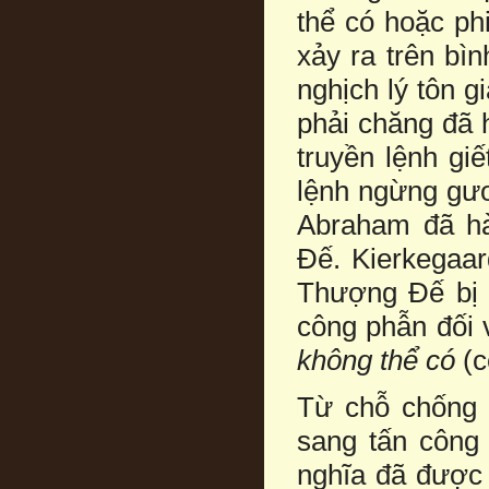
thể có hoặc phi
xảy ra trên bì
nghịch lý tôn g
phải chăng đã 
truyền lệnh giế
lệnh ngừng gươ
Abraham đã h
Đế. Kierkegaar
Thượng Đế bị đ
công phẫn đối 
không thể có
(c
Từ chỗ chống đ
sang tấn công
nghĩa đã được