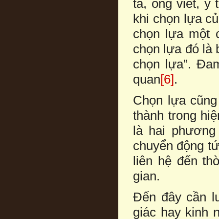
ta, ông viết, 
khi chọn lựa củ
chọn lựa một c
chọn lựa đó là
chọn lựa”. Đa
quan
[6]
.
Chọn lựa cũng
thành trong hiệ
là hai phương
chuyển động tức
liên hệ đến th
gian.
Đến đây cần l
giác hay kinh n