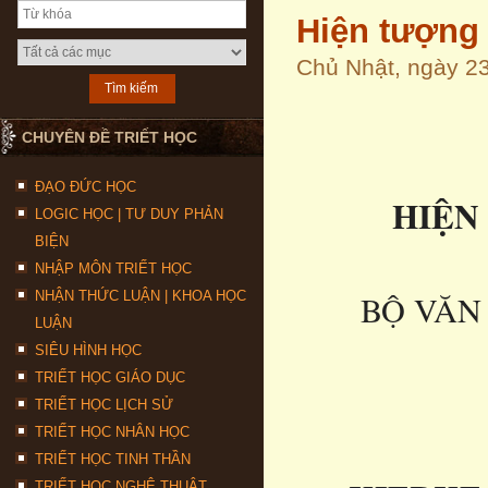
Hiện tượng 
Chủ Nhật, ngày 2
CHUYÊN ĐỀ TRIẾT HỌC
ĐẠO ĐỨC HỌC
HI
Ệ
N
LOGIC HỌC | TƯ DUY PHẢN
BIỆN
NHẬP MÔN TRIẾT HỌC
NHẬN THỨC LUẬN | KHOA HỌC
BỘ VĂN
LUẬN
SIÊU HÌNH HỌC
TRIẾT HỌC GIÁO DỤC
TRIẾT HỌC LỊCH SỬ
TRIẾT HỌC NHÂN HỌC
TRIẾT HỌC TINH THẦN
TRIẾT HỌC NGHỆ THUẬT