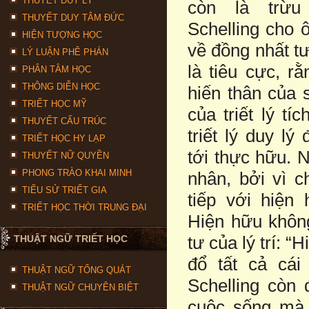
THUYẾT DUY LÝ
còn là trừu
THUYẾT DUY TÂM ĐỨC
Schelling cho ô
HIỆN TƯỢNG HỌC
về đồng nhất t
LÝ LUẬN PHÊ PHÁN
là tiêu cực, r
PHÂN TÂM HỌC
THÔNG DIỄN HỌC
hiến thân của 
TRIẾT HỌC MỸ
của triết lý tí
THUYẾT CẤU TRÚC
triết lý duy lý
TRIẾT HỌC HY LẠP
tới thực hữu. 
THUYẾT NỮ QUYỀN
PHONG TRÀO KHAI MINH
nhân, bởi vì c
TIỂU SỬ TRIẾT GIA
tiếp với hiện
TRIẾT HỌC THỜI TRUNG ĐẠI
Hiện hữu không
tư của lý trí: “
THUẬT NGỮ TRIẾT HỌC
đổ tất cả cái
THUẬT NGỮ TỔNG QUÁT
Schelling còn 
THUẬT NGỮ CHUYÊN BIỆT
cuộc sống mà 