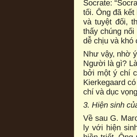
Socrate: “Socr
tối. Ông đã kết
và tuyệt đối, 
thấy chúng nối
dễ chịu và khó 
Như vậy, nhờ ý
Người là gì? Là
bởi một ý chí 
Kierkegaard có
chí và dục vọng
3. Hiện sinh củ
Về sau G. Marce
ly với hiện si