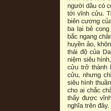
người dầu có c
tới vĩnh cửu. T
biên cương của
ba lại bẻ cong
bắc ngang chân
huyền ảo, khôn
thái độ của Da
niệm siêu hình
cửu trở thành 
cửu, nhưng chỉ
siêu hình thuầ
cho ai chắc ch
thấy được vĩnh
nghĩa trên đây. 