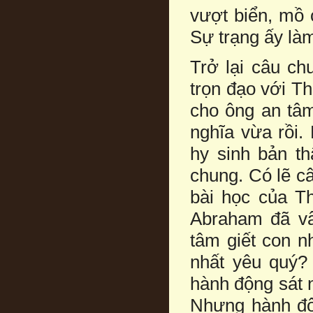
vượt biển, mồ 
Sự trạng ấy là
Trở lại câu ch
trọn đạo với T
cho ông an tâm,
nghĩa vừa rồi.
hy sinh bản th
chung. Có lẽ c
bài học của T
Abraham đã vâ
tâm giết con n
nhất yêu quý?
hành động sát 
Nhưng hành độ