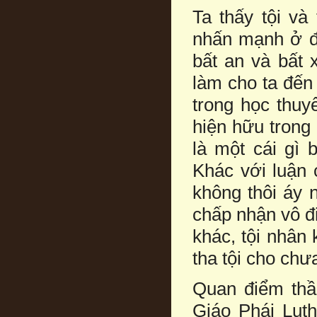
Ta thấy tội và
nhấn mạnh ở đâ
bất an và bất 
làm cho ta đến
trong học thuy
hiện hữu trong 
là một cái gì
Khác với luận 
không thôi áy 
chấp nhận vô điề
khác, tội nhân
tha tội cho chư
Quan điểm thầ
Giáo Phái Luth