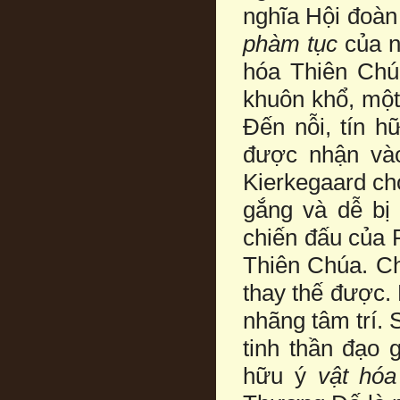
nghĩa Hội đoà
phàm tục
của nó
hóa Thiên Chú
khuôn khổ, một
Đến nỗi, tín h
được nhận vào
Kierkegaard ch
gắng và dễ bị s
chiến đấu của 
Thiên Chúa. Ch
thay thế được.
nhãng tâm trí. 
tinh thần đạo g
hữu ý
vật hóa