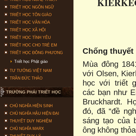
KIERKE
TRIẾT HỌC NGÔN NGỮ
TRIẾT HỌC TÔN GIÁO
TRIẾT HỌC VĂN HÓA
TRIẾT HỌC XÃ HỘI
TRIẾT HỌC TÌNH YÊU
TRIẾT HỌC CHO TRẺ EM
Chống thuyết
TRIẾT HỌC ĐÔNG PHƯƠNG
Triết học Phật giáo
Mùa đông 1841
TƯ TƯỞNG VIỆT NAM
với Olsen, Kie
TRẦN ĐỨC THẢO
học với triết 
các bạn như E
TRƯỜNG PHÁI TRIẾT HỌC
Bruckhardt. Họ
CHỦ NGHĨA HIỆN SINH
đó, đã “đề ngh
CHỦ NGHĨA HẬU HIỆN ĐẠI
sáng tạo của 
THUYẾT DUY NGHIỆM
ông không thỏa
CHỦ NGHĨA MARX