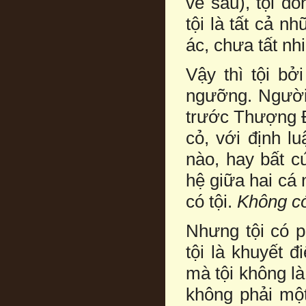
về sau), tội đ
tội là tất cả n
ác, chưa tất nhi
Vậy thì tội bở
ngưỡng. Người 
trước Thượng Đ
cỏ, với định l
nào, hay bất c
hệ giữa hai cá 
có tội.
Không có
Nhưng tội có p
tội là khuyết 
mà tội không là 
không phải một