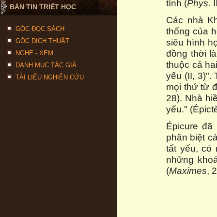
tính (
Phys.
I
BẢN TIN TRIẾT HỌC
Các nhà K
GÓC ĐỌC SÁCH
thống của họ
siêu hình h
GÓC DỊCH THUẬT
đồng thời l
NGHE - XEM
thuộc cả hai
DANH MỤC TÁC GIẢ
yếu (II, 3)"
TÀI LIỆU NGHIÊN CỨU
mọi thứ từ đó
28). Nhà hiề
yếu." (Épict
Épicure đã 
phân biệt cá
tất yếu, có
những khoá
(
Maximes
, 