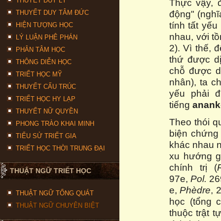
THUYẾT DUY LÝ
Thực vậy, 
động" (nghĩ
THUYẾT DUY TÂM ĐỨC
tính tất yếu
HIỆN TƯỢNG HỌC
nhau, với tồ
LÝ LUẬN PHÊ PHÁN
2). Vì thế,
PHÂN TÂM HỌC
thứ được dị
THÔNG DIỄN HỌC
chỗ được d
TRIẾT HỌC MỸ
nhân), ta c
THUYẾT CẤU TRÚC
yếu phải đ
TRIẾT HỌC HY LẠP
tiếng
ananké
THUYẾT NỮ QUYỀN
Theo thói q
PHONG TRÀO KHAI MINH
biện chứng
TIỂU SỬ TRIẾT GIA
khác nhau nh
TRIẾT HỌC THỜI TRUNG ĐẠI
xu hướng gi
chính trị (
THUẬT NGỮ TRIẾT HỌC
97e,
Pol.
26
e,
Phèdre
, 
THUẬT NGỮ TỔNG QUÁT
học (tổng 
THUẬT NGỮ CHUYÊN BIỆT
thuộc trật tự