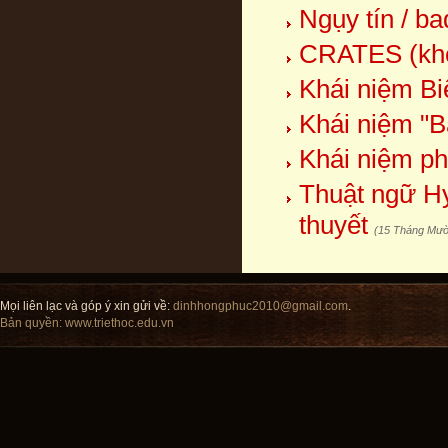
Ngụy tín / ba
CRATES (kho
Khái niệm Bi
Khái niệm "Bả
Khái niệm ph
Thuật ngữ Hy 
thuyết
(15 Tháng Mườ
Mọi liên lạc và góp ý xin gửi về:
dinhhongphuc2010@gmail.com
.
Bản quyền:
www.triethoc.edu.vn