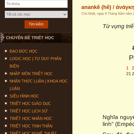
anankê (hê) / ἀνάγκη 
Chủ Nhật, ngày 8 Tháng Năm năm 
Từ vựng triế
CHUYÊN ĐỀ TRIẾT HỌC
ĐẠO ĐỨC HỌC
P
LOGIC HỌC | TƯ DUY PHẢN
BIỆN
1
21
NHẬP MÔN TRIẾT HỌC
NHẬN THỨC LUẬN | KHOA HỌC
LUẬN
SIÊU HÌNH HỌC
TRIẾT HỌC GIÁO DỤC
TRIẾT HỌC LỊCH SỬ
Nghĩa nguyê
TRIẾT HỌC NHÂN HỌC
linh" (Empé
TRIẾT HỌC TINH THẦN
TRIẾT HỌC NGHỆ THUẬT