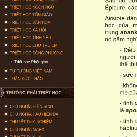
Sau đó được
Épicure, cá
TRIẾT HỌC NGÔN NGỮ
TRIẾT HỌC TÔN GIÁO
Airstote dà
TRIẾT HỌC VĂN HÓA
học của m
TRIẾT HỌC XÃ HỘI
trung
anank
TRIẾT HỌC TÌNH YÊU
nó năm nghĩ
TRIẾT HỌC CHO TRẺ EM
- Điều
TRIẾT HỌC ĐÔNG PHƯƠNG
người
Triết học Phật giáo
thể th
TƯ TƯỞNG VIỆT NAM
- sức 
TRẦN ĐỨC THẢO
- khôn
mẹ của
TRƯỜNG PHÁI TRIẾT HỌC
- tính
CHỦ NGHĨA HIỆN SINH
là
apo
CHỦ NGHĨA HẬU HIỆN ĐẠI
- tính
THUYẾT DUY NGHIỆM
haplou
CHỦ NGHĨA MARX