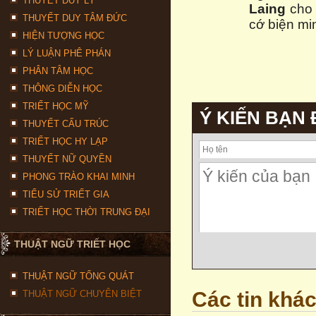
THUYẾT DUY LÝ
Laing
cho 
THUYẾT DUY TÂM ĐỨC
cớ biện mi
HIỆN TƯỢNG HỌC
LÝ LUẬN PHÊ PHÁN
PHÂN TÂM HỌC
THÔNG DIỄN HỌC
TRIẾT HỌC MỸ
Ý KIẾN BẠN
THUYẾT CẤU TRÚC
TRIẾT HỌC HY LẠP
THUYẾT NỮ QUYỀN
PHONG TRÀO KHAI MINH
TIỂU SỬ TRIẾT GIA
TRIẾT HỌC THỜI TRUNG ĐẠI
THUẬT NGỮ TRIẾT HỌC
THUẬT NGỮ TỔNG QUÁT
Các tin khá
THUẬT NGỮ CHUYÊN BIỆT