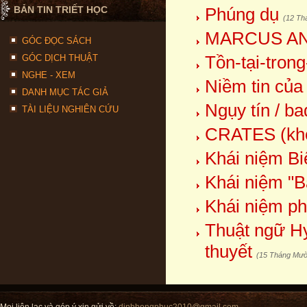
BẢN TIN TRIẾT HỌC
Phúng dụ
(12 Th
MARCUS AN
GÓC ĐỌC SÁCH
Tồn-tại-trong
GÓC DỊCH THUẬT
NGHE - XEM
Niềm tin của
DANH MỤC TÁC GIẢ
Ngụy tín / ba
TÀI LIỆU NGHIÊN CỨU
CRATES (kho
Khái niệm Bi
Khái niệm "Bả
Khái niệm ph
Thuật ngữ Hy 
thuyết
(15 Tháng Mườ