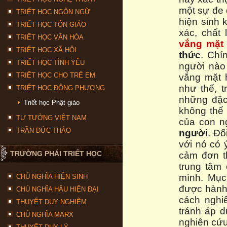
một sự đe 
TRIẾT HỌC NGÔN NGỮ
hiện sinh k
TRIẾT HỌC TÔN GIÁO
xác, chất
TRIẾT HỌC VĂN HÓA
vắng mặt 
TRIẾT HỌC XÃ HỘI
thức
. Chí
TRIẾT HỌC TÌNH YÊU
người nào
TRIẾT HỌC CHO TRẺ EM
vắng mặt 
như thế, 
TRIẾT HỌC ĐÔNG PHƯƠNG
những đặc
Triết học Phật giáo
không thể 
TƯ TƯỞNG VIỆT NAM
của con n
TRẦN ĐỨC THẢO
người
. Đ
với nó có 
TRƯỜNG PHÁI TRIẾT HỌC
cảm đơn t
trung tâm
mình. Mụ
CHỦ NGHĨA HIỆN SINH
được hành
CHỦ NGHĨA HẬU HIỆN ĐẠI
cách nghi
THUYẾT DUY NGHIỆM
tránh áp d
CHỦ NGHĨA MARX
nghiên cứu