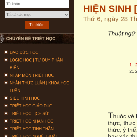
HIỆN SINH [e
Thứ 6, ngày 28 T
Thuật ngữ 
CHUYÊN ĐỀ TRIẾT HỌC
ĐẠO ĐỨC HỌC
LOGIC HỌC | TƯ DUY PHẢN
1
BIỆN
21
NHẬP MÔN TRIẾT HỌC
NHẬN THỨC LUẬN | KHOA HỌC
LUẬN
SIÊU HÌNH HỌC
TRIẾT HỌC GIÁO DỤC
T
TRIẾT HỌC LỊCH SỬ
huộc về 
TRIẾT HỌC NHÂN HỌC
thực, thực
TRIẾT HỌC TINH THẦN
thức, ý th
hay xác th
TRIẾT HỌC NGHỆ THUẬT