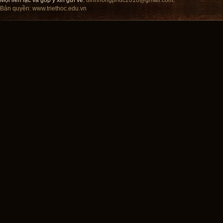
Mọi liên lạc và góp ý xin gửi về:
dinhhongphuc2010@gmail.com
.
Bản quyền:
www.triethoc.edu.vn