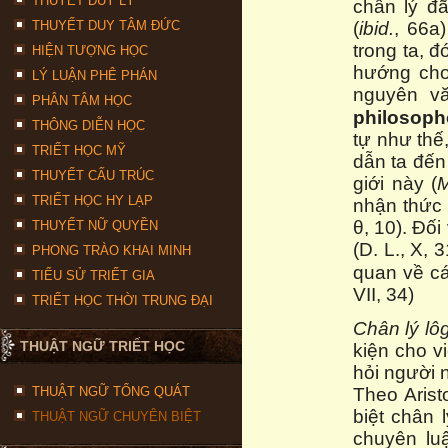
THUYẾT DUY LÝ
chân lý đã
THUYẾT DUY TÂM ĐỨC
(
ibid.
, 66a
trong ta, đ
HIỆN TƯỢNG HỌC
hướng cho 
LÝ LUẬN PHÊ PHÁN
nguyên vă
PHÂN TÂM HỌC
philosoph
THÔNG DIỄN HỌC
tự như thế
TRIẾT HỌC MỸ
dẫn ta đến 
THUYẾT CẤU TRÚC
giới này (
TRIẾT HỌC HY LẠP
nhận thức 
θ, 10). Đối
THUYẾT NỮ QUYỀN
(D. L., X, 
PHONG TRÀO KHAI MINH
quan về cá
TIỂU SỬ TRIẾT GIA
VII, 34)
TRIẾT HỌC THỜI TRUNG ĐẠI
Chân lý lô
THUẬT NGỮ TRIẾT HỌC
kiện cho v
hỏi người 
THUẬT NGỮ TỔNG QUÁT
Theo Arist
biệt chân l
THUẬT NGỮ CHUYÊN BIỆT
chuyên l