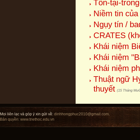
Tồn-tại-trong
Niềm tin của
Ngụy tín / ba
CRATES (kho
Khái niệm Bi
Khái niệm "Bả
Khái niệm ph
Thuật ngữ Hy 
thuyết
(15 Tháng Mườ
Mọi liên lạc và góp ý xin gửi về:
dinhhongphuc2010@gmail.com
.
Bản quyền:
www.triethoc.edu.vn