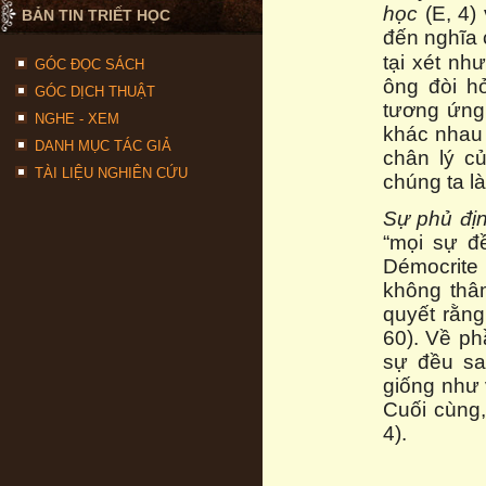
học
(E, 4)
BẢN TIN TRIẾT HỌC
đến nghĩa c
tại xét như
GÓC ĐỌC SÁCH
ông đòi hỏ
GÓC DỊCH THUẬT
tương ứng 
NGHE - XEM
khác nhau 
DANH MỤC TÁC GIẢ
chân lý củ
TÀI LIỆU NGHIÊN CỨU
chúng ta là
Sự phủ địn
“mọi sự đ
Démocrite 
không thâm
quyết rằng
60). Về ph
sự đều sai
giống như 
Cuối cùng,
4).