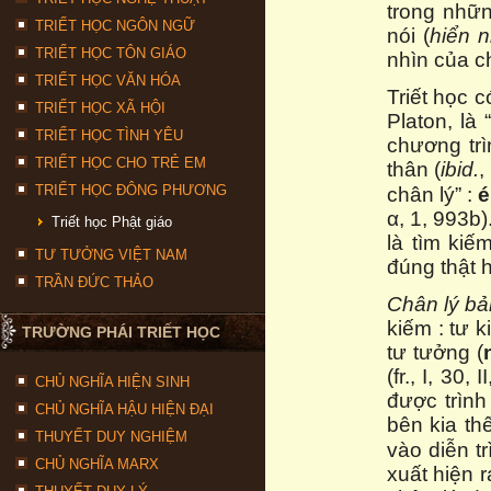
trong nhữn
TRIẾT HỌC NGÔN NGỮ
nói (
hiển n
TRIẾT HỌC TÔN GIÁO
nhìn của c
TRIẾT HỌC VĂN HÓA
Triết học c
TRIẾT HỌC XÃ HỘI
Platon, là 
TRIẾT HỌC TÌNH YÊU
chương trì
TRIẾT HỌC CHO TRẺ EM
thân (
ibid.
,
TRIẾT HỌC ĐÔNG PHƯƠNG
chân lý” :
é
α, 1, 993b
Triết học Phật giáo
là tìm kiế
TƯ TƯỞNG VIỆT NAM
đúng thật h
TRẦN ĐỨC THẢO
Chân lý bả
kiếm : tư 
TRƯỜNG PHÁI TRIẾT HỌC
tư tưởng (
(fr., I, 30
CHỦ NGHĨA HIỆN SINH
được trình
CHỦ NGHĨA HẬU HIỆN ĐẠI
bên kia th
THUYẾT DUY NGHIỆM
vào diễn tr
CHỦ NGHĨA MARX
xuất hiện r