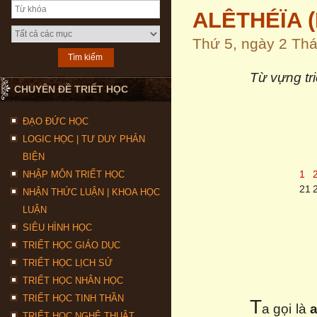
ALÊTHÉÏA (H
Thứ 5, ngày 2 T
Từ vựng tr
CHUYÊN ĐỀ TRIẾT HỌC
ĐẠO ĐỨC HỌC
LOGIC HỌC | TƯ DUY PHẢN
BIỆN
1
NHẬP MÔN TRIẾT HỌC
21
NHẬN THỨC LUẬN | KHOA HỌC
LUẬN
SIÊU HÌNH HỌC
TRIẾT HỌC GIÁO DỤC
TRIẾT HỌC LỊCH SỬ
TRIẾT HỌC NHÂN HỌC
TRIẾT HỌC TINH THẦN
T
a gọi là
a
TRIẾT HỌC NGHỆ THUẬT