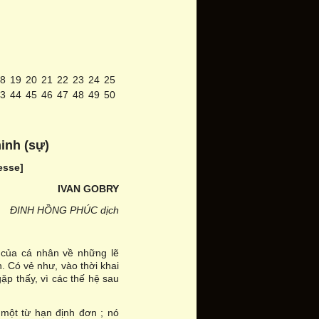
8
19
20
21
22
23
24
25
3
44
45
46
47
48
49
50
inh (s
ự
)
esse]
IVAN GOBRY
ĐINH HỒNG PHÚC dịch
 của cá nhân về những lẽ
. Có vẻ như, vào thời khai
ặp thấy, vì các thế hệ sau
một từ hạn định đơn ; nó