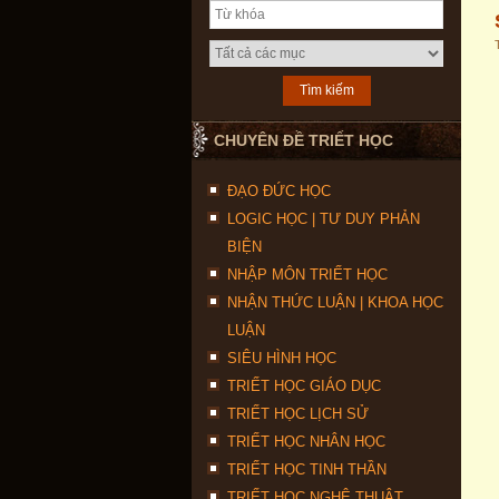
CHUYÊN ĐỀ TRIẾT HỌC
ĐẠO ĐỨC HỌC
LOGIC HỌC | TƯ DUY PHẢN
BIỆN
NHẬP MÔN TRIẾT HỌC
NHẬN THỨC LUẬN | KHOA HỌC
LUẬN
SIÊU HÌNH HỌC
TRIẾT HỌC GIÁO DỤC
TRIẾT HỌC LỊCH SỬ
TRIẾT HỌC NHÂN HỌC
TRIẾT HỌC TINH THẦN
TRIẾT HỌC NGHỆ THUẬT