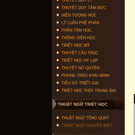
THUYẾT DUY LÝ
THUYẾT DUY TÂM ĐỨC
HIỆN TƯỢNG HỌC
LÝ LUẬN PHÊ PHÁN
PHÂN TÂM HỌC
THÔNG DIỄN HỌC
TRIẾT HỌC MỸ
THUYẾT CẤU TRÚC
TRIẾT HỌC HY LẠP
THUYẾT NỮ QUYỀN
PHONG TRÀO KHAI MINH
TIỂU SỬ TRIẾT GIA
TRIẾT HỌC THỜI TRUNG ĐẠI
THUẬT NGỮ TRIẾT HỌC
THUẬT NGỮ TỔNG QUÁT
THUẬT NGỮ CHUYÊN BIỆT