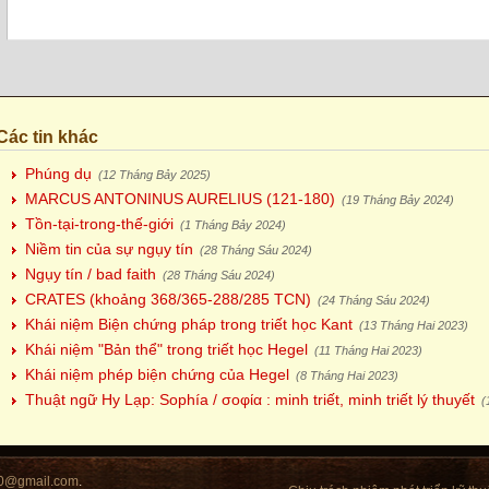
Các tin khác
Phúng dụ
(12 Tháng Bảy 2025)
MARCUS ANTONINUS AURELIUS (121-180)
(19 Tháng Bảy 2024)
Tồn-tại-trong-thế-giới
(1 Tháng Bảy 2024)
Niềm tin của sự ngụy tín
(28 Tháng Sáu 2024)
Ngụy tín / bad faith
(28 Tháng Sáu 2024)
CRATES (khoảng 368/365-288/285 TCN)
(24 Tháng Sáu 2024)
Khái niệm Biện chứng pháp trong triết học Kant
(13 Tháng Hai 2023)
Khái niệm "Bản thể" trong triết học Hegel
(11 Tháng Hai 2023)
Khái niệm phép biện chứng của Hegel
(8 Tháng Hai 2023)
Thuật ngữ Hy Lạp: Sophía / σοφία : minh triết, minh triết lý thuyết
(
0@gmail.com
.