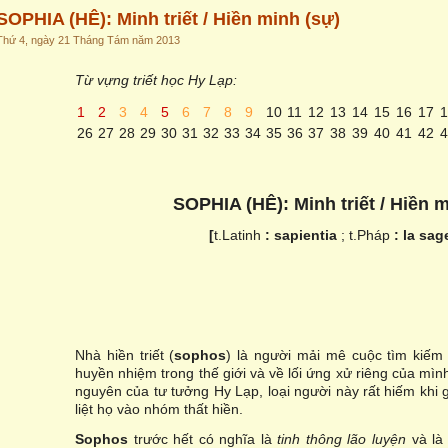
SOPHIA (HÊ): Minh triết / Hiền minh (sự)
Thứ 4, ngày 21 Tháng Tám năm 2013
Từ vựng triết học Hy Lạp:
1
2
3
4
5
6
7
8
9
10
11
12
13
14
15
16
17
1
26
27
28
29
30
31
32
33
34
35
36
37
38
39
40
41
42
4
SOPHIA (HÊ): Minh tri
ế
t / Hi
ề
n m
[
t.Latinh
: sapientia
; t.Pháp
: la sag
Nhà hiền triết (
sophos
) là người mải mê cuộc tìm kiếm
huyền nhiệm trong thế giới và về lối ứng xử riêng của mình
nguyên của tư tưởng Hy Lạp, loại người này rất hiếm khi g
liệt họ vào nhóm thất hiền.
Sophos
trước hết có nghĩa là
tinh thông lão luyện
và là 