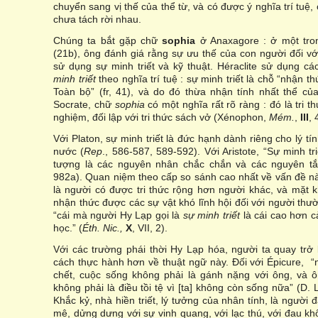
chuyển sang vị thế của thể từ, và có được ý nghĩa trí tuệ, 
chưa tách rời nhau.
Chúng ta bắt gặp chữ
sophia
ở Anaxagore : ở một tro
(21b), ông đánh giá rằng sự ưu thế của con người đối vớ
sử dụng sự minh triết và kỹ thuật. Héraclite sử dụng c
minh triết
theo nghĩa trí tuệ : sự minh triết là chỗ “nhận t
Toàn bộ” (fr, 41), và do đó thừa nhận tính nhất thể của
Socrate, chữ
sophia
có một nghĩa rất rõ ràng : đó là tri 
nghiệm, đối lập với tri thức sách vở (Xénophon,
Mém.
,
III
, 
Với Platon, sự minh triết là đức hạnh dành riêng cho lý t
nước (
Rep
., 586-587, 589-592). Với Aristote, “Sự minh tr
tượng là các nguyên nhân chắc chắn và các nguyên tắc 
982a). Quan niệm theo cấp so sánh cao nhất về vấn đề này
là người có được tri thức rộng hơn người khác, và mặt 
nhận thức được các sự vật khó lĩnh hội đối với người thườ
“cái mà người Hy Lạp gọi là
sự minh triết
là cái cao hơn c
học.” (
Éth. Nic.,
X
, VII, 2).
Với các trường phái thời Hy Lạp hóa, người ta quay trở 
cách thực hành hơn về thuật ngữ này. Đối với Épicure, “n
chết, cuộc sống không phải là gánh nặng với ông, và ô
không phải là điều tồi tệ vì [ta] không còn sống nữa” (D. 
Khắc kỷ, nhà hiền triết, lý tưởng của nhân tính, là người 
mê, dửng dưng với sự vinh quang, với lạc thú, với đau kh