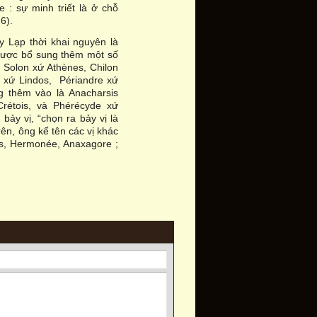
te : sự minh triết là ở chỗ
 6).
y Lạp thời khai nguyên là
 được bổ sung thêm một số
t, Solon xứ Athènes, Chilon
le xứ Lindos, Périandre xứ
g thêm vào là Anacharsis
rétois, và Phérécyde xứ
bảy vị, “chọn ra bảy vị là
rên, ông kể tên các vị khác
os, Hermonée, Anaxagore ;