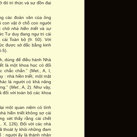
ở đó tri thức và sự đồn đại
ng các đoản văn của ông
i con vật ở chỗ con người
ác chữ
nhà hiền triết
và
sự
hức Tư duy đang ngự trị cái
 cái Toàn bộ (fr. 50). Với
thức được sở đắc bằng kinh
4-5).
ính, dùng để điều hành Nhà
iết là một khoa học có đối
chắc chắn.” (Met., A, I,
 : nhà hiền triết, một mặt
khác là người có khả năng
ng.” (
Met.
, A, 2). Như vậy,
ả đối với toàn bộ các khoa
lại một quan niệm có tính
hà hiền triết không sợ cái
ng xét thấy rằng cái chết
L. X, 126). Đối với các nhà
đã thoát ly khỏi những đam
ổ : người ấy là thánh nhân