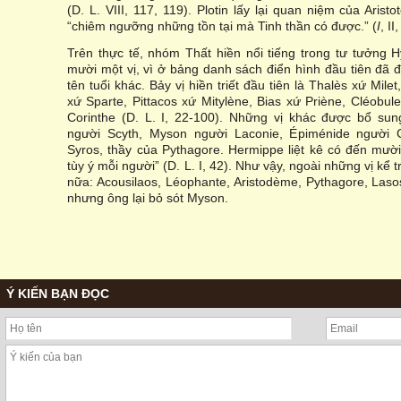
(D. L. VIII, 117, 119). Plotin lấy lại quan niệm của Aristo
“chiêm ngưỡng những tồn tại mà Tinh thần có được.” (
I
, II,
Trên thực tế, nhóm Thất hiền nổi tiếng trong tư tưởng H
mười một vị, vì ở bảng danh sách điển hình đầu tiên đã
tên tuổi khác. Bảy vị hiền triết đầu tiên là Thalès xứ Mile
xứ Sparte, Pittacos xứ Mitylène, Bias xứ Priène, Cléobu
Corinthe (D. L. I, 22-100). Những vị khác được bổ sun
người Scyth, Myson người Laconie, Épiménide người C
Syros, thầy của Pythagore. Hermippe liệt kê có đến mười 
tùy ý mỗi người” (D. L. I, 42). Như vậy, ngoài những vị kể t
nữa: Acousilaos, Léophante, Aristodème, Pythagore, Las
nhưng ông lại bỏ sót Myson.
Ý KIẾN BẠN ĐỌC