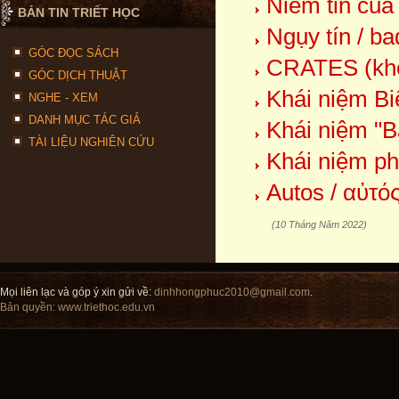
Niềm tin của
BẢN TIN TRIẾT HỌC
Ngụy tín / ba
GÓC ĐỌC SÁCH
CRATES (kho
GÓC DỊCH THUẬT
Khái niệm Bi
NGHE - XEM
DANH MỤC TÁC GIẢ
Khái niệm "Bả
TÀI LIỆU NGHIÊN CỨU
Khái niệm ph
Autos / αὐτός
(10 Tháng Năm 2022)
Mọi liên lạc và góp ý xin gửi về:
dinhhongphuc2010@gmail.com
.
Bản quyền:
www.triethoc.edu.vn