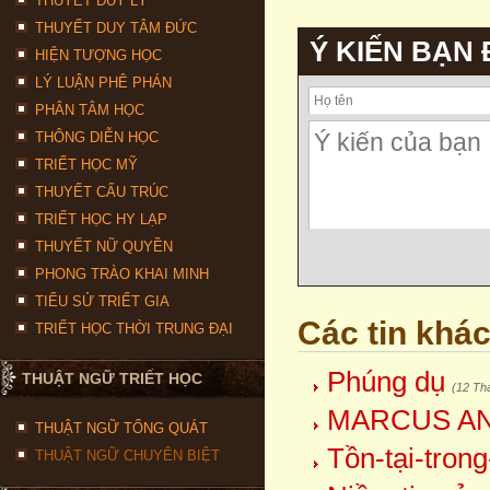
THUYẾT DUY LÝ
THUYẾT DUY TÂM ĐỨC
Ý KIẾN BẠN
HIỆN TƯỢNG HỌC
LÝ LUẬN PHÊ PHÁN
PHÂN TÂM HỌC
THÔNG DIỄN HỌC
TRIẾT HỌC MỸ
THUYẾT CẤU TRÚC
TRIẾT HỌC HY LẠP
THUYẾT NỮ QUYỀN
PHONG TRÀO KHAI MINH
TIỂU SỬ TRIẾT GIA
Các tin khá
TRIẾT HỌC THỜI TRUNG ĐẠI
Phúng dụ
THUẬT NGỮ TRIẾT HỌC
(12 Th
MARCUS AN
THUẬT NGỮ TỔNG QUÁT
Tồn-tại-trong
THUẬT NGỮ CHUYÊN BIỆT