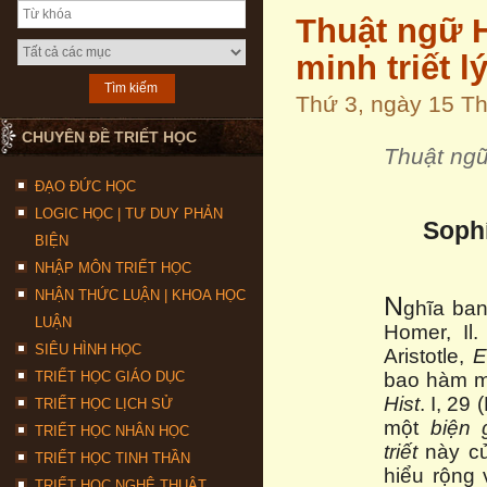
Thuật ngữ H
minh triết l
Thứ 3, ngày 15 T
CHUYÊN ĐỀ TRIẾT HỌC
Thuật ngữ
ĐẠO ĐỨC HỌC
LOGIC HỌC | TƯ DUY PHẢN
Soph
BIỆN
NHẬP MÔN TRIẾT HỌC
NHẬN THỨC LUẬN | KHOA HỌC
N
ghĩa ban
LUẬN
Homer, Il
SIÊU HÌNH HỌC
Aristotle,
E
TRIẾT HỌC GIÁO DỤC
bao hàm mộ
Hist
. I, 29
TRIẾT HỌC LỊCH SỬ
một
biện 
TRIẾT HỌC NHÂN HỌC
triết
này củ
TRIẾT HỌC TINH THẦN
hiểu rộng 
TRIẾT HỌC NGHỆ THUẬT