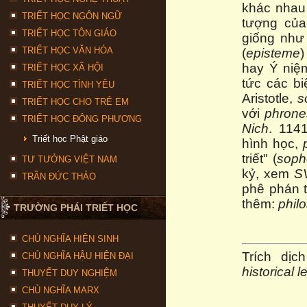
khác nhau
TRIẾT HỌC NGÔN NGỮ
tượng củ
TRIẾT HỌC TÔN GIÁO
giống nh
TRIẾT HỌC VĂN HÓA
(
episteme
)
hay Ý niệm
TRIẾT HỌC XÃ HỘI
tức các bi
TRIẾT HỌC TÌNH YÊU
Aristotle,
s
TRIẾT HỌC CHO TRẺ EM
với
phrone
TRIẾT HỌC ĐÔNG PHƯƠNG
Nich
. 114
Triết học Phật giáo
hình học,
triết" (
soph
TƯ TƯỞNG VIỆT NAM
kỷ, xem
S
TRẦN ĐỨC THẢO
phê phán t
thêm:
phil
TRƯỜNG PHÁI TRIẾT HỌC
CHỦ NGHĨA HIỆN SINH
Trích dịc
CHỦ NGHĨA HẬU HIỆN ĐẠI
historical l
THUYẾT DUY NGHIỆM
CHỦ NGHĨA MARX