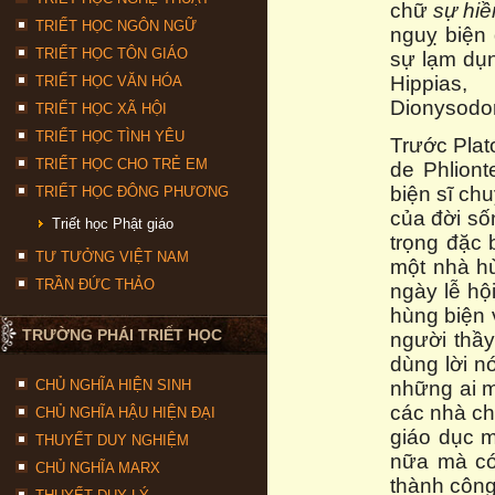
chữ
sự hiề
TRIẾT HỌC NGÔN NGỮ
nguỵ biện 
TRIẾT HỌC TÔN GIÁO
sự lạm dụn
Hippias,
TRIẾT HỌC VĂN HÓA
Dionysodo
TRIẾT HỌC XÃ HỘI
TRIẾT HỌC TÌNH YÊU
Trước Plat
TRIẾT HỌC CHO TRẺ EM
de Phliont
biện sĩ ch
TRIẾT HỌC ĐÔNG PHƯƠNG
của đời số
Triết học Phật giáo
trọng đặc 
TƯ TƯỞNG VIỆT NAM
một nhà hù
TRẦN ĐỨC THẢO
ngày lễ hộ
hùng biện 
TRƯỜNG PHÁI TRIẾT HỌC
người thầy
dùng lời n
CHỦ NGHĨA HIỆN SINH
những ai m
các nhà chí
CHỦ NGHĨA HẬU HIỆN ĐẠI
giáo dục 
THUYẾT DUY NGHIỆM
nữa mà có 
CHỦ NGHĨA MARX
thành công