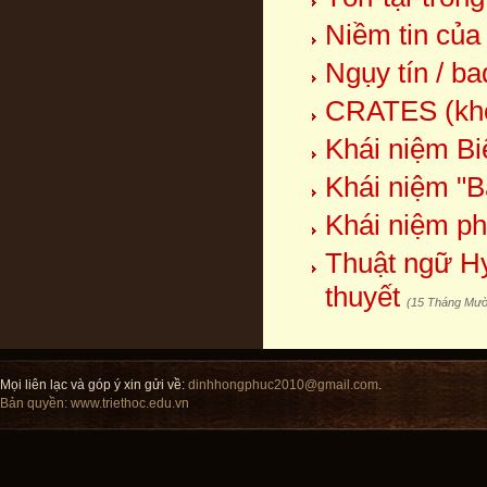
Niềm tin của
Ngụy tín / ba
CRATES (kho
Khái niệm Bi
Khái niệm "Bả
Khái niệm ph
Thuật ngữ Hy 
thuyết
(15 Tháng Mườ
Mọi liên lạc và góp ý xin gửi về:
dinhhongphuc2010@gmail.com
.
Bản quyền:
www.triethoc.edu.vn