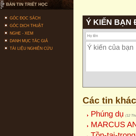
BẢN TIN TRIẾT HỌC
GÓC ĐỌC SÁCH
Ý KIẾN BẠN
GÓC DỊCH THUẬT
NGHE - XEM
DANH MỤC TÁC GIẢ
TÀI LIỆU NGHIÊN CỨU
Các tin khá
Phúng dụ
(12 Th
MARCUS AN
Tồn-tại-trong