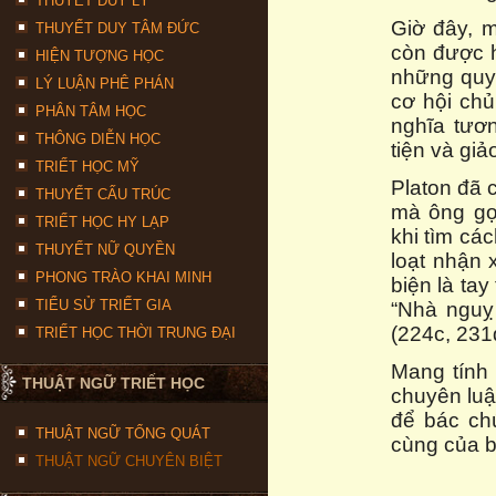
THUYẾT DUY LÝ
Giờ đây, 
THUYẾT DUY TÂM ĐỨC
còn được h
HIỆN TƯỢNG HỌC
những quy 
LÝ LUẬN PHÊ PHÁN
cơ hội ch
PHÂN TÂM HỌC
nghĩa tươ
THÔNG DIỄN HỌC
tiện và giả
TRIẾT HỌC MỸ
Platon đã 
THUYẾT CẤU TRÚC
mà ông gọ
TRIẾT HỌC HY LẠP
khi tìm cá
THUYẾT NỮ QUYỀN
loạt nhận 
PHONG TRÀO KHAI MINH
biện là tay
TIỂU SỬ TRIẾT GIA
“Nhà nguỵ 
(224c, 231
TRIẾT HỌC THỜI TRUNG ĐẠI
Mang tính 
THUẬT NGỮ TRIẾT HỌC
chuyên luậ
để bác chú
THUẬT NGỮ TỔNG QUÁT
cùng của 
THUẬT NGỮ CHUYÊN BIỆT