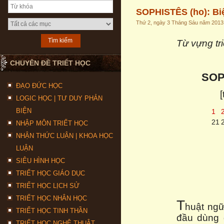
SOPHISTÊS (ho): Biệ
Thứ 2, ngày 3 Tháng Sáu năm 2013
Từ vựng tr
CHUYÊN ĐỀ TRIẾT HỌC
SOP
ĐẠO ĐỨC HỌC
LOGIC HỌC | TƯ DUY PHẢN
BIỆN
1
21
NHẬP MÔN TRIẾT HỌC
NHẬN THỨC LUẬN | KHOA HỌC
LUẬN
SIÊU HÌNH HỌC
TRIẾT HỌC GIÁO DỤC
TRIẾT HỌC LỊCH SỬ
TRIẾT HỌC NHÂN HỌC
T
huật ngữ
TRIẾT HỌC TINH THẦN
đầu dùng đ
TRIẾT HỌC NGHỆ THUẬT