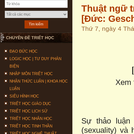
Thuật ngữ tr
[Đức: Gesch
Thứ 7, ngày 4 T
CHUYÊN ĐỀ TRIẾT HỌC
ĐẠO ĐỨC HỌC
LOGIC HỌC | TƯ DUY PHẢN
BIỆN
NHẬP MÔN TRIẾT HỌC
Xem 
NHẬN THỨC LUẬN | KHOA HỌC
LUẬN
SIÊU HÌNH HỌC
TRIẾT HỌC GIÁO DỤC
TRIẾT HỌC LỊCH SỬ
TRIẾT HỌC NHÂN HỌC
Sự thảo luận 
TRIẾT HỌC TINH THẦN
(sexuality) và
TRIẾT HỌC NGHỆ THUẬT