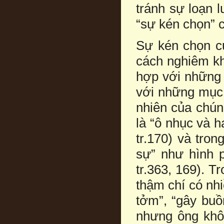
tránh sự loạn 
“sự kén chọn” 
Sự kén chọn c
cách nghiêm kh
hợp với những l
với những mục 
nhiên của chún
là “ô nhục và h
tr.170) và tron
sự” như hình p
tr.363, 169). 
thậm chí có nhi
tởm”, “gây buồ
nhưng ông khô