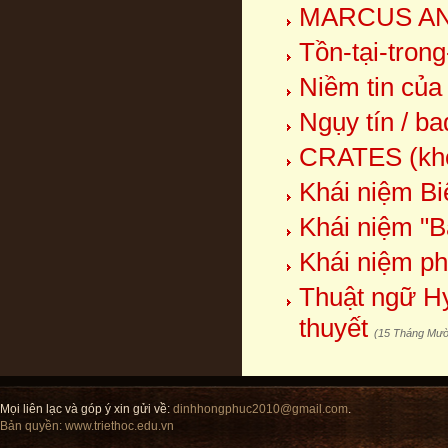
MARCUS AN
Tồn-tại-trong
Niềm tin của
Ngụy tín / ba
CRATES (kho
Khái niệm Bi
Khái niệm "Bả
Khái niệm ph
Thuật ngữ Hy 
thuyết
(15 Tháng Mườ
Mọi liên lạc và góp ý xin gửi về:
dinhhongphuc2010@gmail.com
.
Bản quyền:
www.triethoc.edu.vn