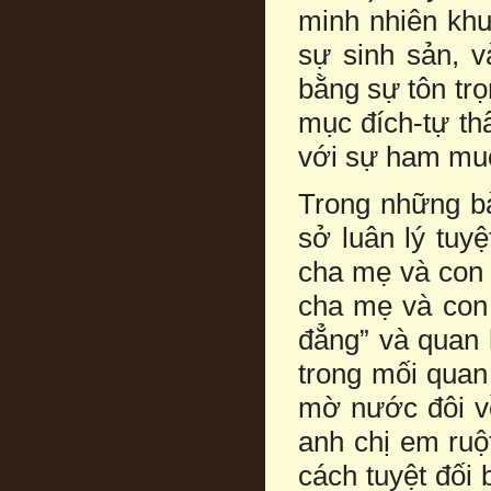
minh nhiên khư
sự sinh sản, v
bằng sự tôn tr
mục đích-tự thâ
với sự ham muố
Trong những bà
sở luân lý tuy
cha mẹ và con 
cha mẹ và con 
đẳng” và quan 
trong mối quan
mờ nước đôi về
anh chị em ruộ
cách tuyệt đối 