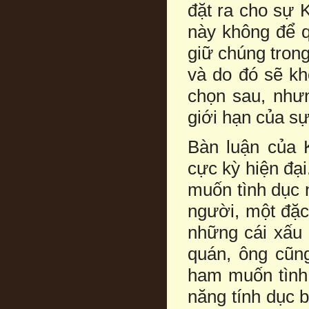
đặt ra cho sự K
này không để q
giữ chúng tron
và do đó sẽ kh
chọn sau, như
giới hạn của sự
Bàn luận của K
cực kỳ hiện đạ
muốn tình dục 
người, một đặc 
những cái xấu 
quán, ông cũng
ham muốn tình 
năng tính dục 