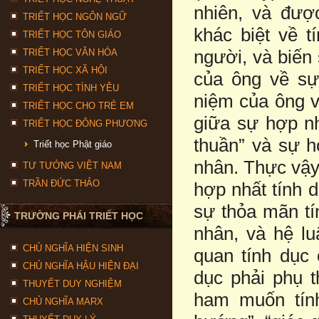
nhiên, và đư
TRIẾT HỌC NGÔN NGỮ
khác biệt về t
TRIẾT HỌC TÔN GIÁO
người, và biến
TRIẾT HỌC VĂN HÓA
TRIẾT HỌC XÃ HỘI
của ông về sự
TRIẾT HỌC TÌNH YÊU
niệm của ông về
TRIẾT HỌC CHO TRẺ EM
giữa sự hợp nh
TRIẾT HỌC ĐÔNG PHƯƠNG
thuần” và sự h
Triết học Phật giáo
nhân. Thực vậy
TƯ TƯỞNG VIỆT NAM
TRẦN ĐỨC THẢO
hợp nhất tính 
sự thỏa mãn tí
TRƯỜNG PHÁI TRIẾT HỌC
nhân, và hệ l
CHỦ NGHĨA HIỆN SINH
quan tính dục 
CHỦ NGHĨA HẬU HIỆN ĐẠI
dục phải phụ 
THUYẾT DUY NGHIỆM
ham muốn tín
CHỦ NGHĨA MARX