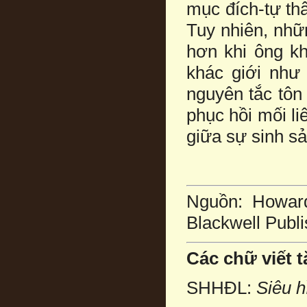
mục đích-tự thâ
Tuy nhiên, nhữ
hơn khi ông kh
khác giới như
nguyên tắc tôn
phục hồi mối li
giữa sự sinh sả
Nguồn: Howard
Blackwell Publi
Các chữ viết t
SHHĐL:
Siêu h