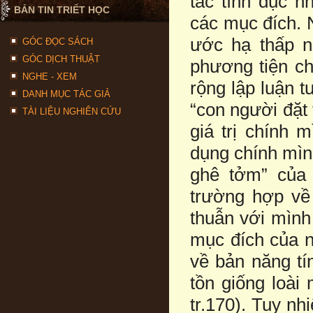
tác tính dục 
BẢN TIN TRIẾT HỌC
các mục đích. 
ước hạ thấp n
GÓC ĐỌC SÁCH
GÓC DỊCH THUẬT
phương tiện c
NGHE - XEM
rộng lập luận 
DANH MỤC TÁC GIẢ
“con người đặt
TÀI LIỆU NGHIÊN CỨU
giá trị chính 
dụng chính mìn
ghê tởm” của 
trường hợp về 
thuẫn với mình
mục đích của n
về bản năng tí
tồn giống loài
tr.170). Tuy n