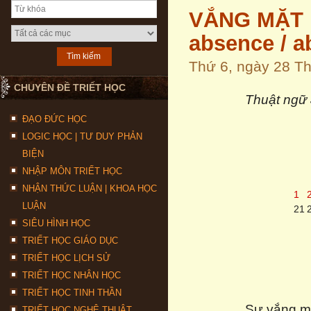
VẮNG MẶT HI
absence / ab
Thứ 6, ngày 28 T
CHUYÊN ĐỀ TRIẾT HỌC
Thuật ngữ 
ĐẠO ĐỨC HỌC
LOGIC HỌC | TƯ DUY PHẢN
BIỆN
NHẬP MÔN TRIẾT HỌC
NHẬN THỨC LUẬN | KHOA HỌC
1
LUẬN
21
SIÊU HÌNH HỌC
TRIẾT HỌC GIÁO DỤC
TRIẾT HỌC LỊCH SỬ
TRIẾT HỌC NHÂN HỌC
TRIẾT HỌC TINH THẦN
Sự vắng m
TRIẾT HỌC NGHỆ THUẬT