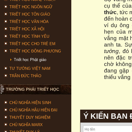
cụ thể của
TRIẾT HỌC NGÔN NGỮ
thức
, tức
TRIẾT HỌC TÔN GIÁO
đến hoàn 
TRIẾT HỌC VĂN HÓA
ví dụ ông 
TRIẾT HỌC XÃ HỘI
hẹn của m
TRIẾT HỌC TÌNH YÊU
vắng mặt 
TRIẾT HỌC CHO TRẺ EM
anh ta. S
tưởng
, đó 
TRIẾT HỌC ĐÔNG PHƯƠNG
nên đặc tr
Triết học Phật giáo
chờ không
TƯ TƯỞNG VIỆT NAM
đang gặp 
TRẦN ĐỨC THẢO
thiếu vắng
TRƯỜNG PHÁI TRIẾT HỌC
CHỦ NGHĨA HIỆN SINH
CHỦ NGHĨA HẬU HIỆN ĐẠI
Ý KIẾN BẠN
THUYẾT DUY NGHIỆM
CHỦ NGHĨA MARX