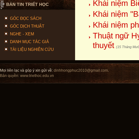
Khái niệm Bi
BẢN TIN TRIẾT HỌC
Khái niệm "Bả
GÓC ĐỌC SÁCH
Khái niệm ph
GÓC DỊCH THUẬT
Thuật ngữ Hy 
NGHE - XEM
DANH MỤC TÁC GIẢ
thuyết
(15 Tháng Mườ
TÀI LIỆU NGHIÊN CỨU
Mọi liên lạc và góp ý xin gửi về:
dinhhongphuc2010@gmail.com
.
Bản quyền:
www.triethoc.edu.vn