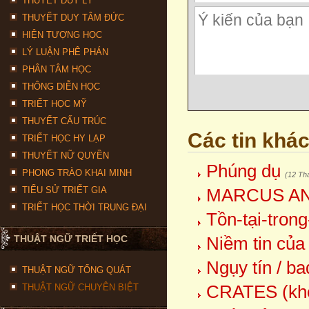
THUYẾT DUY LÝ
THUYẾT DUY TÂM ĐỨC
HIỆN TƯỢNG HỌC
LÝ LUẬN PHÊ PHÁN
PHÂN TÂM HỌC
THÔNG DIỄN HỌC
TRIẾT HỌC MỸ
THUYẾT CẤU TRÚC
Các tin khá
TRIẾT HỌC HY LẠP
THUYẾT NỮ QUYỀN
Phúng dụ
PHONG TRÀO KHAI MINH
(12 Th
TIỂU SỬ TRIẾT GIA
MARCUS AN
TRIẾT HỌC THỜI TRUNG ĐẠI
Tồn-tại-trong
THUẬT NGỮ TRIẾT HỌC
Niềm tin của
Ngụy tín / ba
THUẬT NGỮ TỔNG QUÁT
CRATES (kho
THUẬT NGỮ CHUYÊN BIỆT