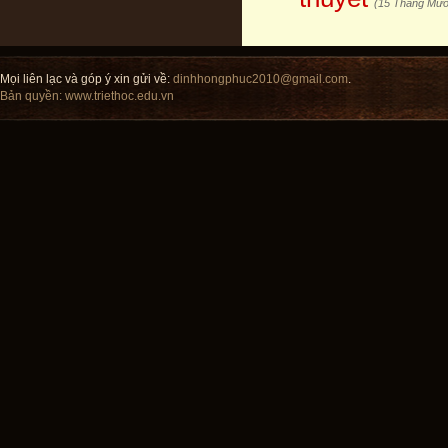
(15 Tháng Mườ
Mọi liên lạc và góp ý xin gửi về:
dinhhongphuc2010@gmail.com
.
Bản quyền:
www.triethoc.edu.vn