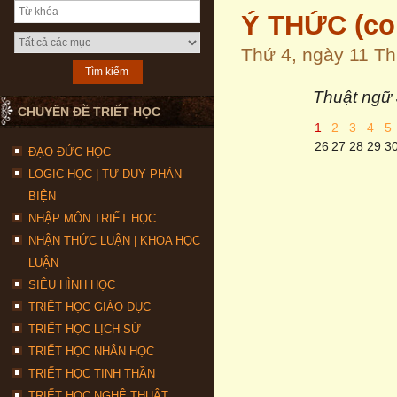
Ý THỨC (co
Thứ 4, ngày 11 T
Thuật ngữ 
CHUYÊN ĐỀ TRIẾT HỌC
1
2
3
4
5
26
27
28
29
3
ĐẠO ĐỨC HỌC
LOGIC HỌC | TƯ DUY PHẢN
BIỆN
NHẬP MÔN TRIẾT HỌC
NHẬN THỨC LUẬN | KHOA HỌC
LUẬN
SIÊU HÌNH HỌC
TRIẾT HỌC GIÁO DỤC
TRIẾT HỌC LỊCH SỬ
TRIẾT HỌC NHÂN HỌC
TRIẾT HỌC TINH THẦN
TRIẾT HỌC NGHỆ THUẬT