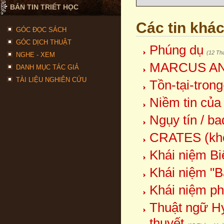
BẢN TIN TRIẾT HỌC
Các tin khá
GÓC ĐỌC SÁCH
GÓC DỊCH THUẬT
Phúng dụ
(12 Th
NGHE - XEM
MARCUS AN
DANH MỤC TÁC GIẢ
TÀI LIỆU NGHIÊN CỨU
Tồn-tại-trong
Niềm tin của
Ngụy tín / ba
CRATES (kho
Khái niệm Bi
Khái niệm "Bả
Khái niệm ph
Thuật ngữ Hy 
thuyết