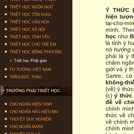
TRIẾT HỌC NGÔN NGỮ
Ý THỨC (
TRIẾT HỌC TÔN GIÁO
hiện tượn
TRIẾT HỌC VĂN HÓA
tại-cho-mì
mình. Th
TRIẾT HỌC XÃ HỘI
học
như
B
TRIẾT HỌC TÌNH YÊU
là tính ý 
TRIẾT HỌC CHO TRẺ EM
nó
hướng 
TRIẾT HỌC ĐÔNG PHƯƠNG
phải là ý 
Triết học Phật giáo
châm ngôn
giới và ý 
TƯ TƯỞNG VIỆT NAM
Sartre, có
TRẦN ĐỨC THẢO
không-thi
(về) ý thứ
TRƯỜNG PHÁI TRIẾT HỌC
(c)
ý thức
đề về ch
CHỦ NGHĨA HIỆN SINH
chính mình
CHỦ NGHĨA HẬU HIỆN ĐẠI
thức về ch
THUYẾT DUY NGHIỆM
về chính m
CHỦ NGHĨA MARX
chính mìn