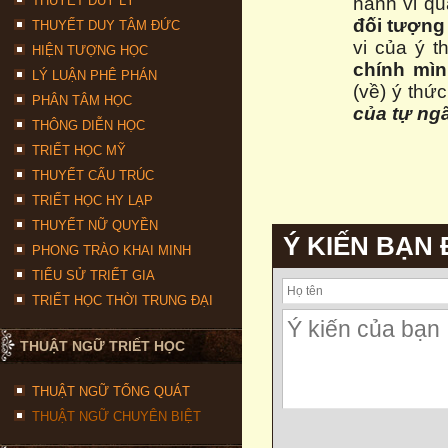
THUYẾT DUY LÝ
hành vi qu
đối tượng
THUYẾT DUY TÂM ĐỨC
vi của ý 
HIỆN TƯỢNG HỌC
chính mì
LÝ LUẬN PHÊ PHÁN
(về) ý thứ
PHÂN TÂM HỌC
của tự ng
THÔNG DIỄN HỌC
TRIẾT HỌC MỸ
THUYẾT CẤU TRÚC
TRIẾT HỌC HY LẠP
THUYẾT NỮ QUYỀN
Ý KIẾN BẠN
PHONG TRÀO KHAI MINH
TIỂU SỬ TRIẾT GIA
TRIẾT HỌC THỜI TRUNG ĐẠI
THUẬT NGỮ TRIẾT HỌC
THUẬT NGỮ TỔNG QUÁT
THUẬT NGỮ CHUYÊN BIỆT