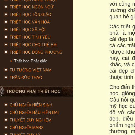
với cùng m
TRIẾT HỌC NGÔN NGỮ
trường khá
TRIẾT HỌC TÔN GIÁO
quan hệ gi
TRIẾT HỌC VĂN HÓA
Các triết 
TRIẾT HỌC XÃ HỘI
phải là m
TRIẾT HỌC TÌNH YÊU
cái đẹp là
TRIẾT HỌC CHO TRẺ EM
cả các tr
"được khu
TRIẾT HỌC ĐÔNG PHƯƠNG
này, cái 
Triết học Phật giáo
khác, và c
TƯ TƯỞNG VIỆT NAM
cái đẹp c
thuộc tính
TRẦN ĐỨC THẢO
Cho đến th
TRƯỜNG PHÁI TRIẾT HỌC
học, giống
Câu hỏi qu
CHỦ NGHĨA HIỆN SINH
mỹ học qu
đối với cá
CHỦ NGHĨA HẬU HIỆN ĐẠI
đẹp, điều
THUYẾT DUY NGHIỆM
phẩm nghệ 
CHỦ NGHĨA MARX
thường, m