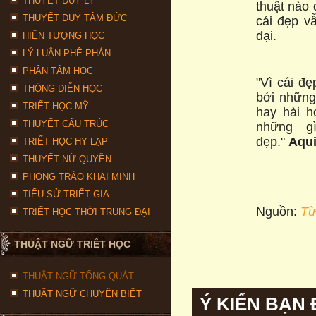
THUYẾT DUY LÝ
thuật nào 
THUYẾT DUY TÂM ĐỨC
cái đẹp v
đại.
HIỆN TƯỢNG HỌC
LÝ LUẬN PHÊ PHÁN
PHÂN TÂM HỌC
"Vì cái đ
THÔNG DIỄN HỌC
bởi những 
TRIẾT HỌC MỸ
hay hài h
THUYẾT CẤU TRÚC
những g
đẹp."
Aqu
TRIẾT HỌC HY LẠP
THUYẾT NỮ QUYỀN
PHONG TRÀO KHAI MINH
TIỂU SỬ TRIẾT GIA
Nguồn:
Từ
TRIẾT HỌC THỜI TRUNG ĐẠI
THUẬT NGỮ TRIẾT HỌC
THUẬT NGỮ TỔNG QUÁT
THUẬT NGỮ CHUYÊN BIỆT
Ý KIẾN BẠN