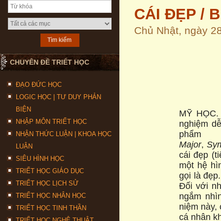
CÁI ĐẸP / 
Chủ Nhật, ngày 2
CHUYÊN ĐỀ TRIẾT HỌC
ĐẠO ĐỨC HỌC
LOGIC HỌC | TƯ DUY PHẢN
BIỆN
MỸ HỌC. N
NHẬP MÔN TRIẾT HỌC
nghiệm dễ
phẩm
NHẬN THỨC LUẬN | KHOA HỌC
Major
,
Sy
LUẬN
cái đẹp (
SIÊU HÌNH HỌC
một hệ hì
TRIẾT HỌC GIÁO DỤC
gọi là đẹp
TRIẾT HỌC LỊCH SỬ
Đối với n
ngắm nhìn
TRIẾT HỌC NHÂN HỌC
niệm này, 
TRIẾT HỌC TINH THẦN
cá nhân k
TRIẾT HỌC NGHỆ THUẬT