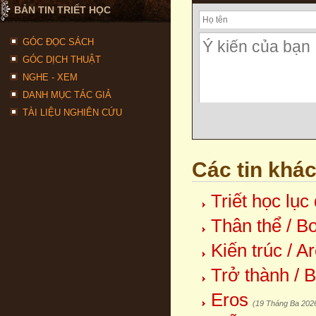
BẢN TIN TRIẾT HỌC
GÓC ĐỌC SÁCH
GÓC DỊCH THUẬT
NGHE - XEM
DANH MỤC TÁC GIẢ
TÀI LIỆU NGHIÊN CỨU
Các tin khá
Triết học lục
Thân thể / B
Kiến trúc / A
Trở thành / 
Eros
(19 Tháng Ba 202