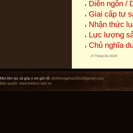
Diễn ngôn / 
Giai cấp tư s
Nhận thức lu
Lực lượng sả
Chủ nghĩa du
(4 Tháng Ba 2026)
Mọi liên lạc và góp ý xin gửi về:
dinhhongphuc2010@gmail.com
.
Bản quyền:
www.triethoc.edu.vn