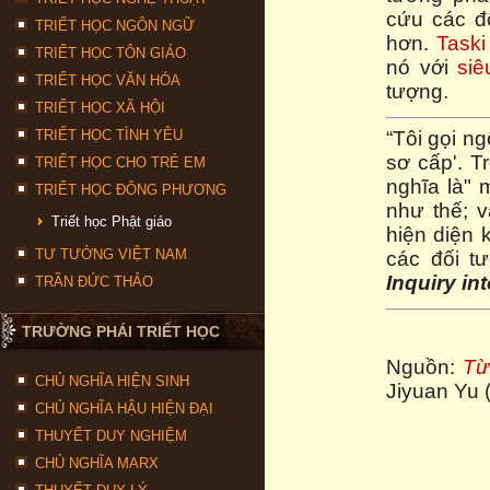
cứu các đ
TRIẾT HỌC NGÔN NGỮ
hơn.
Taski
TRIẾT HỌC TÔN GIÁO
nó với
si
TRIẾT HỌC VĂN HÓA
tượng.
TRIẾT HỌC XÃ HỘI
TRIẾT HỌC TÌNH YÊU
“Tôi gọi n
sơ cấp'. T
TRIẾT HỌC CHO TRẺ EM
nghĩa là" 
TRIẾT HỌC ĐÔNG PHƯƠNG
như thế; 
Triết học Phật giáo
hiện diện 
TƯ TƯỞNG VIỆT NAM
các đối t
Inquiry in
TRẦN ĐỨC THẢO
TRƯỜNG PHÁI TRIẾT HỌC
Nguồn:
Từ
CHỦ NGHĨA HIỆN SINH
Jiyuan Yu 
CHỦ NGHĨA HẬU HIỆN ĐẠI
THUYẾT DUY NGHIỆM
CHỦ NGHĨA MARX