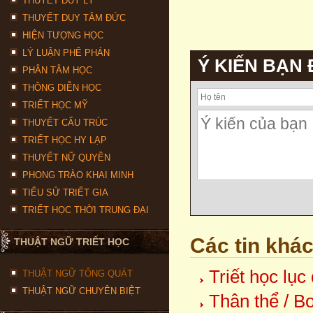
THUYẾT DUY LÝ
THUYẾT DUY TÂM ĐỨC
HIỆN TƯỢNG HỌC
LÝ LUẬN PHÊ PHÁN
Ý KIẾN BẠN
PHÂN TÂM HỌC
THÔNG DIỄN HỌC
TRIẾT HỌC MỸ
THUYẾT CẤU TRÚC
TRIẾT HỌC HY LẠP
THUYẾT NỮ QUYỀN
PHONG TRÀO KHAI MINH
TIỂU SỬ TRIẾT GIA
TRIẾT HỌC THỜI TRUNG ĐẠI
Các tin khá
THUẬT NGỮ TRIẾT HỌC
Triết học lục
THUẬT NGỮ TỔNG QUÁT
THUẬT NGỮ CHUYÊN BIỆT
Thân thể / B