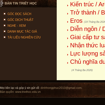
Kiến trúc / A
BẢN TIN TRIẾT HỌC
Trở thành / 
GÓC ĐỌC SÁCH
Eros
GÓC DỊCH THUẬT
(19 Tháng Ba 202
NGHE - XEM
Diễn ngôn / 
DANH MỤC TÁC GIẢ
Giai cấp tư s
TÀI LIỆU NGHIÊN CỨU
Nhận thức lu
Lực lượng sả
Chủ nghĩa du
(4 Tháng Ba 2026)
Mọi liên lạc và góp ý xin gửi về:
dinhhongphuc2010@gmail.com
.
Bản quyền:
www.triethoc.edu.vn