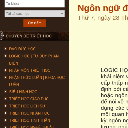
Ngôn ngữ đố
Thứ 7, ngày 28 T
CHUYÊN ĐỀ TRIẾT HỌC
ĐẠO ĐỨC HỌC
LOGIC HỌC | TƯ DUY PHẢN
BIỆN
LOGIC H
NHẬP MÔN TRIẾT HỌC
khái niệm 
NHẬN THỨC LUẬN | KHOA HỌC
cấp thấp n
LUẬN
định bởi c
SIÊU HÌNH HỌC
hoặc ngôn
TRIẾT HỌC GIÁO DỤC
để nói về 
TRIẾT HỌC LỊCH SỬ
dụng các 
TRIẾT HỌC NHÂN HỌC
mối quan h
kỳ ngôn n
TRIẾT HỌC TINH THẦN
tương phả
TRIẾT HỌC NGHỆ THUẬT