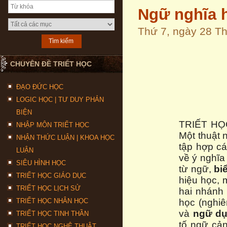
Ngữ nghĩa 
Thứ 7, ngày 28 T
CHUYÊN ĐỀ TRIẾT HỌC
ĐẠO ĐỨC HỌC
LOGIC HỌC | TƯ DUY PHẢN
BIỆN
TRIẾT HỌ
NHẬP MÔN TRIẾT HỌC
Một thuật 
NHẬN THỨC LUẬN | KHOA HỌC
tập hợp c
LUẬN
về ý nghĩa
SIÊU HÌNH HỌC
từ ngữ,
bi
TRIẾT HỌC GIÁO DỤC
hiệu học, 
TRIẾT HỌC LỊCH SỬ
hai nhánh 
TRIẾT HỌC NHÂN HỌC
học (nghiê
và
ngữ dụ
TRIẾT HỌC TINH THẦN
tố ngữ cản
TRIẾT HỌC NGHỆ THUẬT