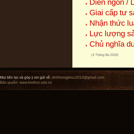
Diễn ngôn / 
Giai cấp tư s
Nhận thức lu
Lực lượng sả
Chủ nghĩa du
(4 Tháng Ba 2026)
Mọi liên lạc và góp ý xin gửi về:
dinhhongphuc2010@gmail.com
.
Bản quyền:
www.triethoc.edu.vn