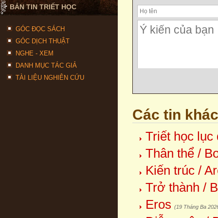
BẢN TIN TRIẾT HỌC
GÓC ĐỌC SÁCH
GÓC DỊCH THUẬT
NGHE - XEM
DANH MỤC TÁC GIẢ
TÀI LIỆU NGHIÊN CỨU
Các tin khá
Triết học lục
Thân thể / B
Kiến trúc / A
Trở thành / 
Eros
(19 Tháng Ba 202