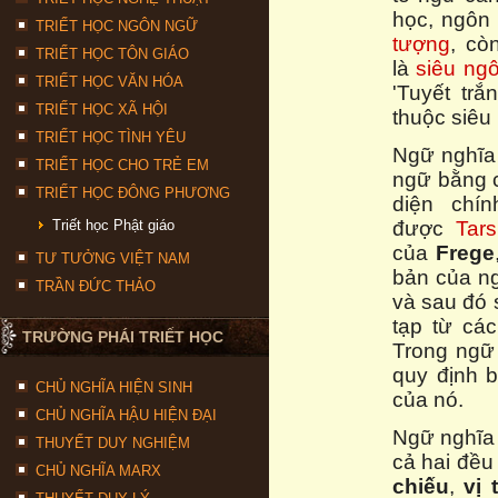
học, ngôn
TRIẾT HỌC NGÔN NGỮ
tượng
, cò
TRIẾT HỌC TÔN GIÁO
là
siêu ng
TRIẾT HỌC VĂN HÓA
'Tuyết tr
TRIẾT HỌC XÃ HỘI
thuộc siêu
TRIẾT HỌC TÌNH YÊU
Ngữ nghĩa 
TRIẾT HỌC CHO TRẺ EM
ngữ bằng c
TRIẾT HỌC ĐÔNG PHƯƠNG
diện chí
Triết học Phật giáo
được
Tars
của
Frege
TƯ TƯỞNG VIỆT NAM
bản của ng
TRẦN ĐỨC THẢO
và sau đó 
tạp từ cá
TRƯỜNG PHÁI TRIẾT HỌC
Trong ngữ 
quy định b
CHỦ NGHĨA HIỆN SINH
của nó.
CHỦ NGHĨA HẬU HIỆN ĐẠI
Ngữ nghĩa 
THUYẾT DUY NGHIỆM
cả hai đều
CHỦ NGHĨA MARX
chiếu
,
vị 