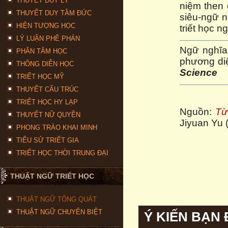
THUYẾT DUY LÝ
niệm then 
THUYẾT DUY TÂM ĐỨC
siêu-ngữ n
HIỆN TƯỢNG HỌC
triết học n
LÝ LUẬN PHÊ PHÁN
Ngữ nghĩa
PHÂN TÂM HỌC
phương diệ
THÔNG DIỄN HỌC
Science
TRIẾT HỌC MỸ
THUYẾT CẤU TRÚC
TRIẾT HỌC HY LẠP
Nguồn:
Từ
THUYẾT NỮ QUYỀN
Jiyuan Yu 
PHONG TRÀO KHAI MINH
TIỂU SỬ TRIẾT GIA
TRIẾT HỌC THỜI TRUNG ĐẠI
THUẬT NGỮ TRIẾT HỌC
THUẬT NGỮ TỔNG QUÁT
THUẬT NGỮ CHUYÊN BIỆT
Ý KIẾN BẠN