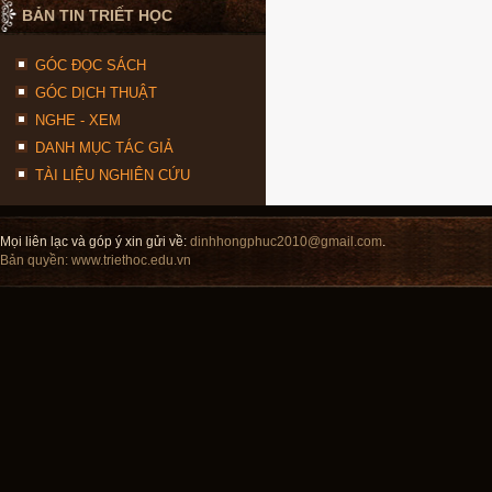
BẢN TIN TRIẾT HỌC
GÓC ĐỌC SÁCH
GÓC DỊCH THUẬT
NGHE - XEM
DANH MỤC TÁC GIẢ
TÀI LIỆU NGHIÊN CỨU
Mọi liên lạc và góp ý xin gửi về:
dinhhongphuc2010@gmail.com
.
Bản quyền:
www.triethoc.edu.vn