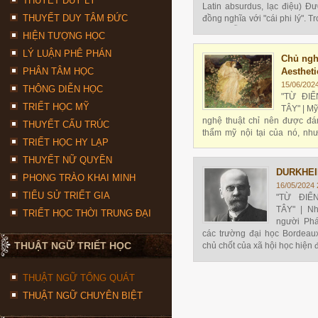
THUYẾT DUY LÝ
Latin absurdus, lạc điệu) Đ
THUYẾT DUY TÂM ĐỨC
đồng nghĩa với "cái phi lý". 
mâu thuẫn
HIỆN TƯỢNG HỌC
LÝ LUẬN PHÊ PHÁN
Chủ ngh
PHÂN TÂM HỌC
Aesthet
15/06/202
THÔNG DIỄN HỌC
"TỪ ĐI
TRIẾT HỌC MỸ
TÂY" | Mỹ
nghệ thuật chỉ nên được đán
THUYẾT CẤU TRÚC
thẩm mỹ nội tại của nó, như
TRIẾT HỌC HY LẠP
thống nhất, vẻ duyên dáng, ha
THUYẾT NỮ QUYỀN
DURKHEIM
PHONG TRÀO KHAI MINH
16/05/2024 
TIỂU SỬ TRIẾT GIA
"TỪ ĐIỂ
TÂY" | Nh
TRIẾT HỌC THỜI TRUNG ĐẠI
người Pháp
các trường đại học Bordeaux
THUẬT NGỮ TRIẾT HỌC
chủ chốt của xã hội học hiện đ
THUẬT NGỮ TỔNG QUÁT
THUẬT NGỮ CHUYÊN BIỆT