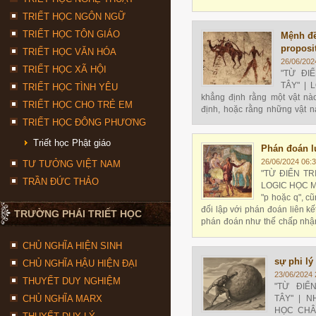
không khí hay bối cảnh
TRIẾT HỌC NGÔN NGỮ
TRIẾT HỌC TÔN GIÁO
Mệnh đề
proposi
TRIẾT HỌC VĂN HÓA
26/06/202
TRIẾT HỌC XÃ HỘI
"TỪ ĐI
TÂY" | 
TRIẾT HỌC TÌNH YÊU
khẳng định rằng một vật nào
TRIẾT HỌC CHO TRẺ EM
định, hoặc rằng những vật 
nhất định,
TRIẾT HỌC ĐÔNG PHƯƠNG
Triết học Phật giáo
Phán đoán lự
26/06/2024 06:
TƯ TƯỞNG VIỆT NAM
"TỪ ĐIỂN TR
TRẦN ĐỨC THẢO
LOGIC HỌC Mộ
"p hoặc q", c
đối lập với phán đoán liên kế
TRƯỜNG PHÁI TRIẾT HỌC
phán đoán như thế chấp nhận 
loại trừ
CHỦ NGHĨA HIỆN SINH
sự phi lý
CHỦ NGHĨA HẬU HIỆN ĐẠI
23/06/2024 
THUYẾT DUY NGHIỆM
"TỪ ĐIỂ
CHỦ NGHĨA MARX
TÂY" | 
HỌC CHÂU