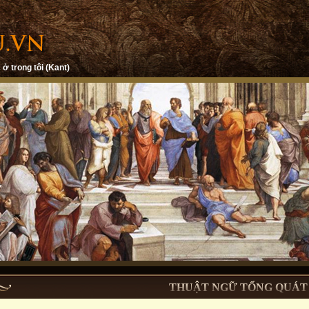
 ở trong tôi (Kant)
THUẬT NGỮ TỔNG QUÁT