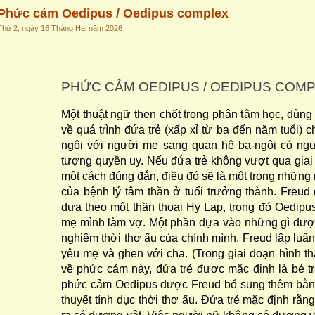
Phức cảm Oedipus / Oedipus complex
Thứ 2, ngày 16 Tháng Hai năm 2026
PHỨC CẢM OEDIPUS / OEDIPUS COM
Một thuật ngữ then chốt trong phân tâm học, dùng
về quá trình đứa trẻ (xấp xỉ từ ba đến năm tuổi) 
ngôi với người mẹ sang quan hệ ba-ngôi có ng
tượng quyền uy. Nếu đứa trẻ không vượt qua giai
một cách đúng đắn, điều đó sẽ là một trong những
của bệnh lý tâm thần ở tuổi trưởng thành. Freud 
dựa theo một thần thoại Hy Lạp, trong đó Oedipus
mẹ mình làm vợ. Một phần dựa vào những gì được 
nghiệm thời thơ ấu của chính mình, Freud lập luậ
yêu mẹ và ghen với cha. (Trong giai đoạn hình th
về phức cảm này, đứa trẻ được mặc định là bé tra
phức cảm Oedipus được Freud bổ sung thêm bằng 
thuyết tính dục thời thơ ấu. Đứa trẻ mặc định rằ