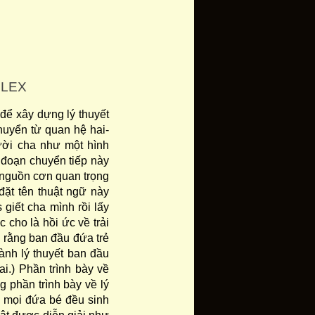
PLEX
 để xây dựng lý thuyết
chuyển từ quan hệ hai-
ười cha như một hình
 đoạn chuyển tiếp này
 nguồn cơn quan trọng
đặt tên thuật ngữ này
 giết cha mình rồi lấy
cho là hồi ức về trải
n rằng ban đầu đứa trẻ
ành lý thuyết ban đầu
i.) Phần trình bày về
phần trình bày về lý
ng mọi đứa bé đều sinh