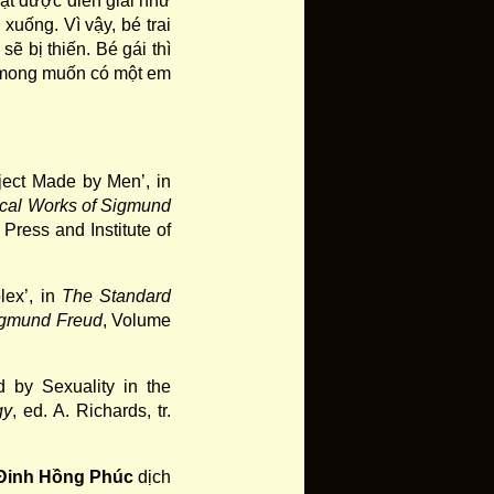
ật được diễn giải như
xuống. Vì vậy, bé trai
ẽ bị thiến. Bé gái thì
 mong muốn có một em
ject Made by Men’, in
ical Works of Sigmund
 Press and Institute of
lex’, in
The Standard
Sigmund Freud
, Volume
 by Sexuality in the
gy
, ed. A. Richards, tr.
Đinh Hồng Phúc
dịch