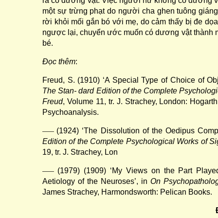
ra có dương vật. Việc người nữ không có dương v
một sự trừng phạt do người cha ghen tuông giáng 
rời khỏi mối gắn bó với mẹ, do cảm thấy bị đe dọa s
ngược lại, chuyển ước muốn có dương vật thành
bé.
Đọc thêm
:
Freud, S. (1910) ‘A Special Type of Choice of Ob
The Stan- dard Edition of the Complete Psycholog
Freud
, Volume 11, tr. J. Strachey, London: Hogarth
Psychoanalysis.
(1924) ‘The Dissolution of the Oedipus Comp
——
Edition of the Complete Psychological Works of 
19, tr. J. Strachey, Lon
(1979) (1909) ‘My Views on the Part Played
——
Aetiology of the Neuroses’, in
On Psychopatholo
James Strachey, Harmondsworth: Pelican Books.