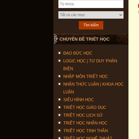
CHUYÊN ĐỀ TRIẾT HỌC
ĐẠO ĐỨC HỌC
LOGIC HỌC | TƯ DUY PHẢN
BIỆN
NHẬP MÔN TRIẾT HỌC
NHẬN THỨC LUẬN | KHOA HỌC
LUẬN
SIÊU HÌNH HỌC
TRIẾT HỌC GIÁO DỤC
TRIẾT HỌC LỊCH SỬ
TRIẾT HỌC NHÂN HỌC
TRIẾT HỌC TINH THẦN
TRIẾT HỌC NGHỆ THUẬT