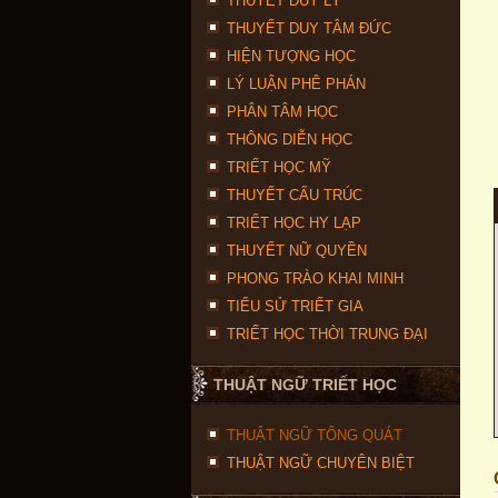
THUYẾT DUY LÝ
THUYẾT DUY TÂM ĐỨC
HIỆN TƯỢNG HỌC
LÝ LUẬN PHÊ PHÁN
PHÂN TÂM HỌC
THÔNG DIỄN HỌC
TRIẾT HỌC MỸ
THUYẾT CẤU TRÚC
TRIẾT HỌC HY LẠP
THUYẾT NỮ QUYỀN
PHONG TRÀO KHAI MINH
TIỂU SỬ TRIẾT GIA
TRIẾT HỌC THỜI TRUNG ĐẠI
THUẬT NGỮ TRIẾT HỌC
THUẬT NGỮ TỔNG QUÁT
THUẬT NGỮ CHUYÊN BIỆT