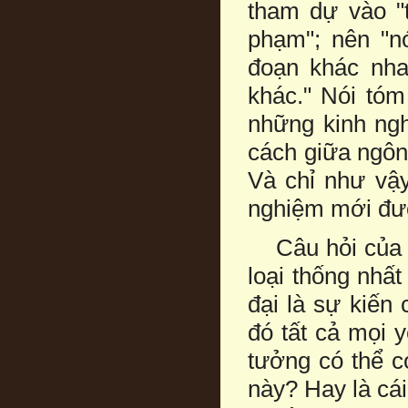
tham dự vào "t
phạm"; nên "n
đoạn khác nha
khác." Nói tóm
những kinh ngh
cách giữa ngôn 
Và chỉ như vậy
nghiệm mới đư
Câu hỏi của tô
loại thống nhấ
đại là sự kiến
đó tất cả mọi 
tưởng có thể c
này? Hay là cái