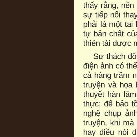
thấy rằng, nền
sự tiếp nối tha
phải là một tai
tự bản chất của
thiên tài được 
Sự thách đố c
điện ảnh có th
cả hàng trăm n
truyện và họa 
thuyết hàn lâm
thực: để bảo t
nghệ chụp ảnh
truyện, khi mà
hay điều nói đ