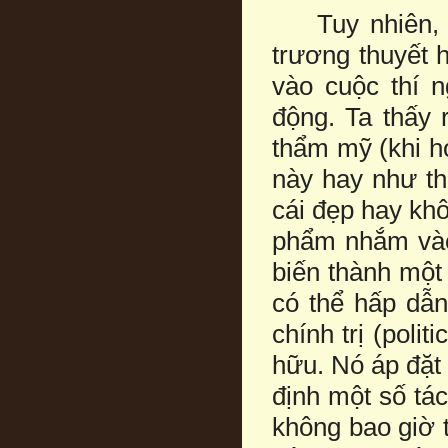
Tuy nhiên, rõ
trương thuyết 
vào cuộc thí n
động. Ta thấy 
thẩm mỹ (khi h
này hay như th
cái đẹp hay khô
phẩm nhắm vào
biến thành một
có thể hấp dẫn
chính trị (poli
hữu. Nó áp đặt 
định một số tá
không bao giờ 