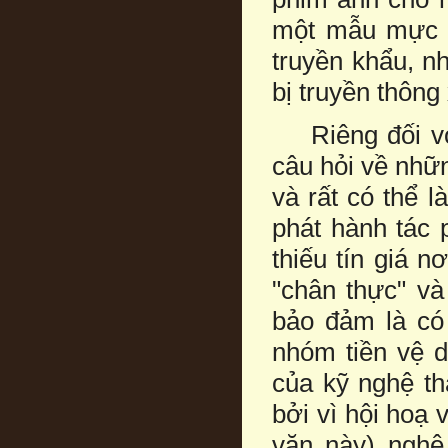
một mẫu mực c
truyền khẩu, n
bị truyền thông
Riêng đối với
câu hỏi về nhữn
và rất có thể 
phát hành tác 
thiếu tín giá 
"chân thực" và
bảo đảm là có 
nhóm tiền vệ d
của kỹ nghệ th
bởi vì hội hoạ 
văn này) nghệ