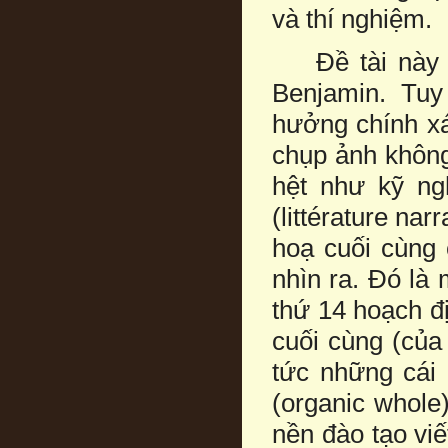
và thí nghiệm.
Ðề tài này qu
Benjamin. Tuy
hưởng chính xá
chụp ảnh không
hệt như kỹ ng
(littérature nar
hoạ cuối cùng 
nhìn ra. Ðó là
thứ 14 hoạch đị
cuối cùng (của
tức những cái 
(organic whole)
nền đào tạo viế