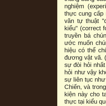
nghiệm (experi
thực cung cấp 
văn tự thuật "
kiểu" (correct
truyền bá chú
ước muốn chún
hiệu có thể c
đương vật vã. (
sự đòi hỏi nhất
hỏi như vậy k
sự liên tục như
Chiến, và tron
kiện này cho t
thực tại kiểu qu