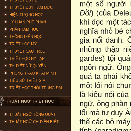
THUYẾT DUY LÝ
một số người
THUYẾT DUY TÂM ĐỨC
Ðồi
) (của Dele
HIỆN TƯỢNG HỌC
khi đọc một tá
LÝ LUẬN PHÊ PHÁN
nghĩa nhỏ bé ch
PHÂN TÂM HỌC
THÔNG DIỄN HỌC
gia nổi danh. 
TRIẾT HỌC MỸ
những thập ni
THUYẾT CẤU TRÚC
gardes) tội qu
TRIẾT HỌC HY LẠP
ngôn ngữ. Ông 
THUYẾT NỮ QUYỀN
PHONG TRÀO KHAI MINH
quả ta phải kh
TIỂU SỬ TRIẾT GIA
một lối nói chu
TRIẾT HỌC THỜI TRUNG ĐẠI
là kiểu nói của
THUẬT NGỮ TRIẾT HỌC
ngữ, ông phàn 
lối mà tư duy 
THUẬT NGỮ TỔNG QUÁT
thể các bộ máy
THUẬT NGỮ CHUYÊN BIỆT
tính (paradigma