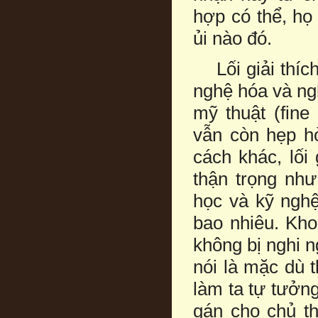
hợp có thể, họ
ủi nào đó.
Lối giải thích
nghệ hóa và ng
mỹ thuật (fine
vẫn còn hẹp hò
cách khác, lối
thận trọng nh
học và kỹ nghệ
bao nhiêu. Kho
không bị nghi 
nói là mặc dù t
làm ta tự tưởn
gán cho chủ t