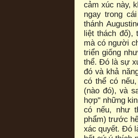
cảm xúc này, kh
ngay trong cái
thánh Augusti
liệt thách đố)
mà có người cho
triển giống nh
thể. Ðó là sự 
đó và khả năng 
có thể có nếu,
(nào đó), và s
hợp" những kin
có nếu, như t
phẩm) trước hế
xác quyết. Ðó l