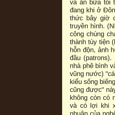
và ăn bữa tối 
đang khi ở Ðôn
thức bây giờ c
truyền hình. (
công chúng chạ
thành tùy tiện 
hỗn độn, ảnh h
đầu (patrons).
nhà phê bình v
vũng nước) "cái
kiểu sống biếng
cũng được" này 
không còn có n
và có lợi khi 
nhuận của ngh