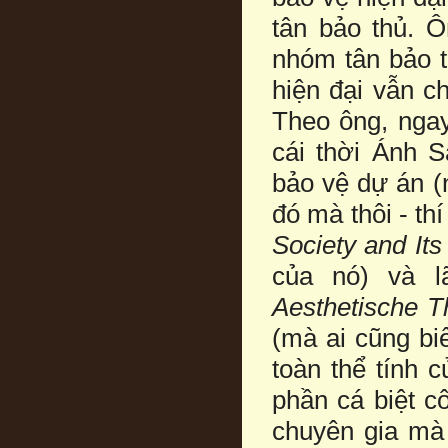
tân bảo thủ. Ô
nhóm tân bảo t
hiện đại vẫn c
Theo ông, nga
cái thời Ánh 
bảo vệ dự án (
đó mà thôi - thí
Society and It
của nó) và l
Aesthetische T
(mà ai cũng biế
toàn thể tính 
phần cá biệt c
chuyên gia mà 