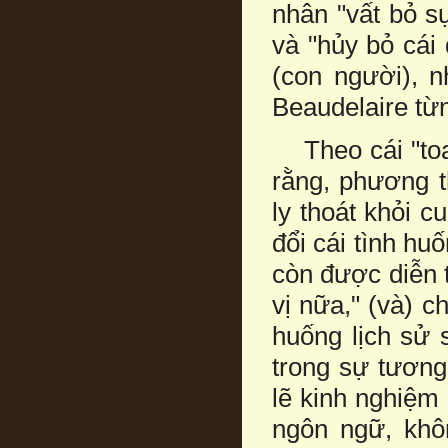
nhân "vất bỏ s
và "hủy bỏ cái 
(con người), 
Beaudelaire từn
Theo cái "toa
rằng, phương 
ly thoát khỏi 
đổi cái tình h
còn được diễn 
vị nữa," (và) c
huống lịch sử 
trong sự tương
lẽ kinh nghiệm
ngôn ngữ, khô