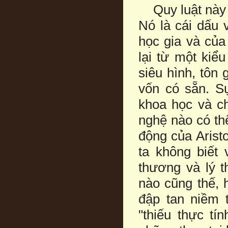
Quy luật này k
Nó là cái dấu v
học gia và của
lại từ một kiểu
siêu hình, tôn 
vốn có sẵn. Sự
khoa học và ch
nghệ nào có thể
động của Arist
ta không biết 
thương và lý t
nào cũng thế, h
đập tan niềm t
"thiếu thực tí