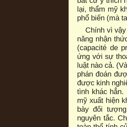
bất cứ ý thích 
lại, thẩm mỹ k
phổ biến (mà ta
Chính vì vậy m
năng nhận thức
(capacité de p
ứng với sự tho
luật nào cả. (V
phán đoán được
được kinh nghi
tình khác hẳn.
mỹ xuất hiện kh
bày đối tượng
nguyên tắc. Ch
toàn thể tính c