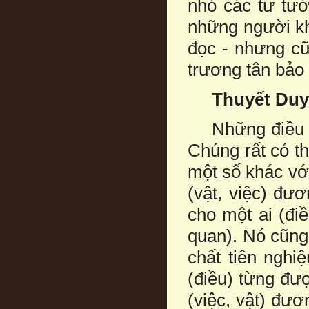
nhỏ các tư tưở
những người k
đọc - nhưng cũ
trương tân bảo 
Thuyết Du
Những điều đò
Chúng rất có t
một số khác vớ
(vật, việc) đươ
cho một ai (đi
quan). Nó cũng 
chất tiên nghi
(điều) từng đượ
(việc, vật) đươ