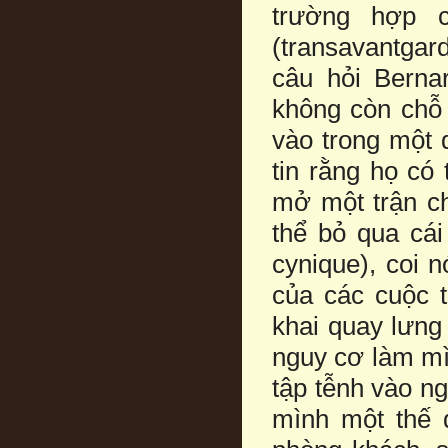
trường hợp c
(transavantgard
câu hỏi Berna
không còn chỗ 
vào trong một q
tin rằng họ có
mở một trận ch
thể bỏ qua cái
cynique), coi n
của các cuộc 
khai quay lưng
nguy cơ làm m
tập tễnh vào ng
mình một thế đ