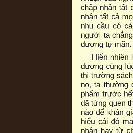
chấp nhận tất 
nhận tất cả mọ
nhu cầu có cá
người ta chẳng
đương tự mãn.
Hiển nhiên là
đương cùng lúc
thị trường sác
nọ, ta thường
phẩm trước hết
đã từng quen t
nào để khán gi
hiểu cái đó ma
nhận hay từ c