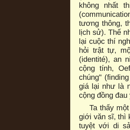
không nhất t
(communicatio
tương thông, t
lịch sử). Thế 
lại cuộc thí ng
hỏi trật tự, m
(identité), an 
cộng tính, Oef
chúng" (findin
giá lại như là
cộng đồng đau y
Ta thấy một dấ
giới văn sĩ, th
tuyệt với di s