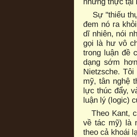
những thực tại 
Sự "thiếu thực
đem nó ra khỏi
dĩ nhiên, nói 
gọi là hư vô c
trong luận đề 
dạng sớm hơn c
Nietzsche. Tôi
mỹ, tân nghệ 
lực thúc đẩy, 
luận lý (logic) 
Theo Kant, cái
về tác mỹ) là
theo cả khoái l