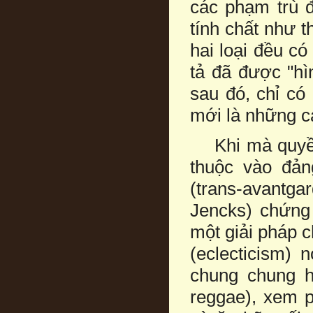
các phạm trù 
tính chất như t
hai loại đều có
tả đã được "hìn
sau đó, chỉ có
mới là những cá
Khi mà quyền 
thuộc vào đảng
(trans-avantg
Jencks) chứng 
một giải pháp c
(eclecticism)
chung chung hi
reggae), xem p