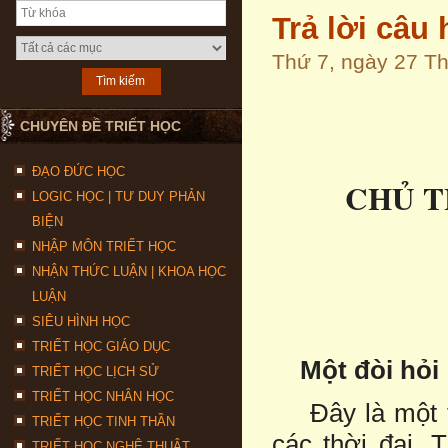
Trả lời câu 
Thứ 7, ngày 27 T
CHUYÊN ĐỀ TRIẾT HỌC
ĐẠO ĐỨC HỌC
CHỦ T
LOGIC HỌC | TƯ DUY PHẢN
BIỆN
NHẬP MÔN TRIẾT HỌC
NHẬN THỨC LUẬN | KHOA HỌC
LUẬN
SIÊU HÌNH HỌC
TRIẾT HỌC GIÁO DỤC
Một đòi hỏi
TRIẾT HỌC LỊCH SỬ
TRIẾT HỌC NHÂN HỌC
Ðây là một th
TRIẾT HỌC TINH THẦN
các thời đại. 
TRIẾT HỌC NGHỆ THUẬT