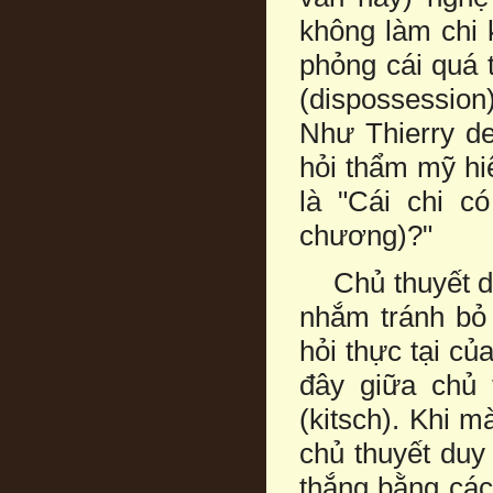
không làm chi 
phỏng cái quá t
(dispossession)
Như Thierry d
hỏi thẩm mỹ hiệ
là "Cái chi c
chương)?"
Chủ thuyết duy
nhắm tránh bỏ 
hỏi thực tại củ
đây giữa chủ 
(kitsch). Khi m
chủ thuyết duy
thắng bằng các