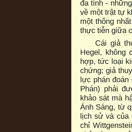
đa tính - những 
về một trật tự 
một thống nhất
thực tiễn giữa 
Cái giả thuy
Hegel, không 
hợp, tức loại 
chứng; giả thuy
lực phán đoán 
Phán) phải đư
khảo sát mà hậu
Ánh Sáng, từ q
lịch sử và của
chỉ Wittgenste