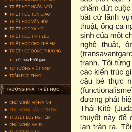
chấm dứt cuộc 
TRIẾT HỌC NGÔN NGỮ
TRIẾT HỌC TÔN GIÁO
bất cứ lãnh vự
TRIẾT HỌC VĂN HÓA
thuật, ông ca n
TRIẾT HỌC XÃ HỘI
sinh của một ch
TRIẾT HỌC TÌNH YÊU
nghệ thuật, ô
TRIẾT HỌC CHO TRẺ EM
TRIẾT HỌC ĐÔNG PHƯƠNG
(transavantgar
Triết học Phật giáo
tranh. Tôi từn
TƯ TƯỞNG VIỆT NAM
các kiến trúc 
TRẦN ĐỨC THẢO
cậu bé thực n
(functionalism
TRƯỜNG PHÁI TRIẾT HỌC
đương phát hiệ
CHỦ NGHĨA HIỆN SINH
Thái-Kitô (Jud
CHỦ NGHĨA HẬU HIỆN ĐẠI
thuyết này để
THUYẾT DUY NGHIỆM
lan tràn ra. T
CHỦ NGHĨA MARX