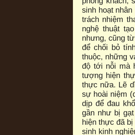
phòng khách, s
sinh hoạt nhân
trách nhiệm th
nghệ thuật tạ
nhưng, cũng từ
để chối bỏ tí
thuộc, những va
độ tới nỗi mà 
tượng hiện thự
thực nữa. Lẽ d
sự hoài niệm (
dịp để đau kh
gần như bị gạt
hiện thực đã b
sinh kinh nghi