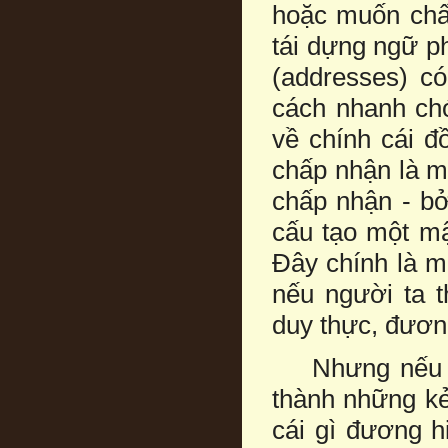
hoặc muốn chấp
tái dựng ngữ p
(addresses) c
cách nhanh ch
về chính cái đ
chấp nhận là m
chấp nhận - bở
cấu tạo một mậ
Ðây chính là m
nếu người ta 
duy thực, đươn
Nhưng nếu giớ
thành những kẻ
cái gì đương h