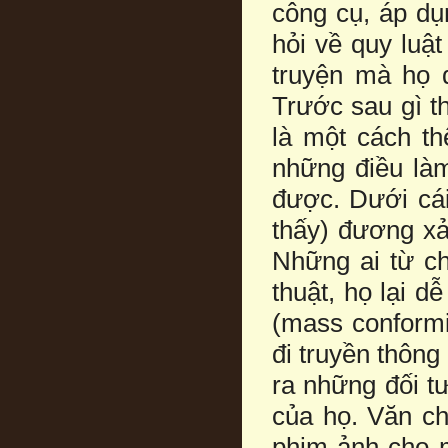
công cụ, áp dụ
hỏi về quy luậ
truyện mà họ đ
Trước sau gì t
là một cách th
những điều làm
được. Dưới cái
thấy) đương xả
Những ai từ ch
thuật, họ lại d
(mass conformi
đi truyền thôn
ra những đối t
của họ. Văn c
phim ảnh cho 