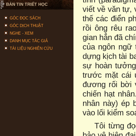
BẢN TIN TRIẾT HỌC
viết về văn tự,
thế các điển p
GÓC ĐỌC SÁCH
GÓC DỊCH THUẬT
rồi ông rêu ra
NGHE - XEM
gian hẳn đã chí
DANH MỤC TÁC GIẢ
của ngôn ngữ t
TÀI LIỆU NGHIÊN CỨU
dựng kịch tài b
sự hoàn tưởng
trước mặt cái 
đương rối bời 
chiến hạt nhân.
nhân này) ép b
vào lối kiểm soá
Tôi từng đọc 
bảo vệ hiện đại