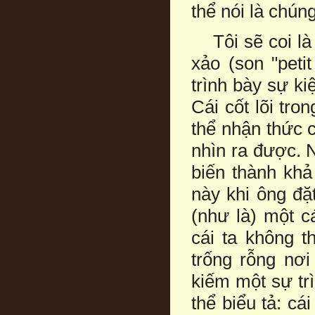
thể nói là chún
Tôi sẽ coi là h
xảo (son "peti
trình bày sự ki
Cái cốt lõi tro
thể nhận thức 
nhìn ra được. 
biến thành khả
này khi ông đặt
(như là) một c
cái ta không t
trống rỗng nơi
kiếm một sự tr
thể biểu tả: cá