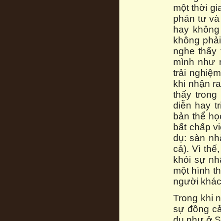
một thời g
phản tư và
hay không 
không phải 
nghe thấy 
mình như m
trải nghiệ
khi nhận r
thấy trong
diễn hay t
bản thể họ
bất chấp vi
dụ: sàn nh
cả). Vì thế
khỏi sự nh
một hình t
người khác
Trong khi 
sự đồng cảm
dụ như ở S