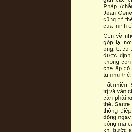
Pháp (chẳ
Jean Genet
cũng có th
của mình cầ
Còn về nh
góp lại nơ
ông, ta có 
được định 
không còn g
che lấp bởi
tự như thế.
Tất nhiên, 
trị và văn
cần phải 
thế. Sartr
thông điệ
động ngay 
bóng ma cá
khi bước s