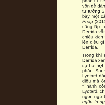
phản tư ti
vốn dễ dàn
tư tưởng S
bày một cá
Pháp
(201
cũng lập l
Derrida vẫ
chiều kích 
lên điều g
Derrida.
Trong khi 
Derrida xe
sự hời hợt 
phán Sartr
Lyotard dà
điều mà ôn
“Thành cô
Lyotard, c
ngôn ngữ t
ngốc trong