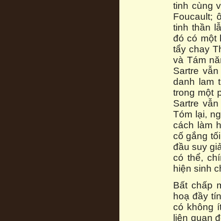
tinh cùng 
Foucault;
tinh thần 
đó có một 
tẩy chay T
và Tám năm
Sartre vẫn
danh lam t
trong một 
Sartre vẫn
Tóm lại, n
cách làm h
cố gắng tố
đầu suy gi
có thể, ch
hiện sinh 
Bất chấp 
hoạ đầy tí
có không í
liên quan 