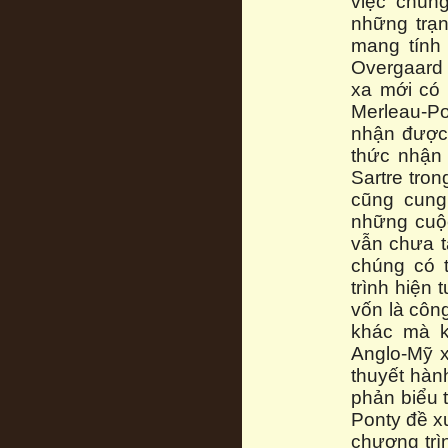
việc chúng
những trạn
mang tính 
Overgaard 
xa mới có 
Merleau-Po
nhận được 
thức nhận 
Sartre tro
cũng cung
những cuộc
vẫn chưa 
chúng có t
trình hiện
vốn là công
khác mà kh
Anglo-Mỹ x
thuyết hàn
phản biểu 
Ponty đề x
chương trìn