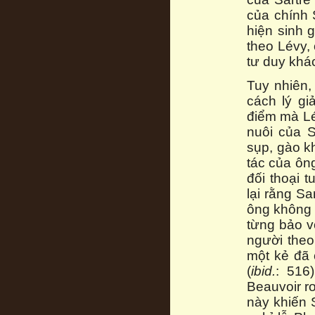
của chính 
hiện sinh g
theo Lévy, 
tư duy khác
Tuy nhiên,
cách lý gi
điểm mà Lé
nuôi của S
sụp, gào k
tác của ôn
đối thoại 
lại rằng Sa
ông không 
từng bảo v
người theo
một kẻ đã 
(
ibid.
: 516
Beauvoir rơ
này khiến 