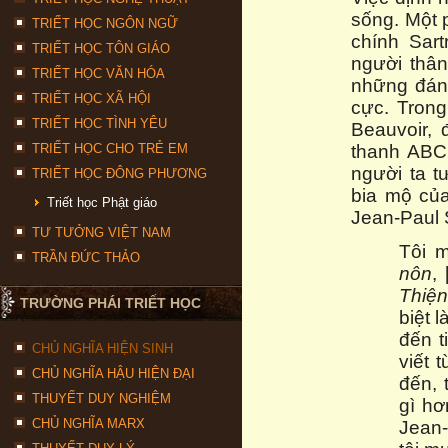
sống. Một 
TRIẾT HỌC NGÔN NGỮ
chính Sar
TRIẾT HỌC TÔN GIÁO
người thâ
TRIẾT HỌC VĂN HÓA
những đánh
TRIẾT HỌC XÃ HỘI
cực. Trong
TRIẾT HỌC TÌNH YÊU
Beauvoir,
TRIẾT HỌC CHO TRẺ EM
thanh ABC 
người ta 
TRIẾT HỌC ĐÔNG PHƯƠNG
bia mộ của
Triết học Phật giáo
Jean-Paul S
TƯ TƯỞNG VIỆT NAM
Tôi m
TRẦN ĐỨC THẢO
nôn
,
Thiện
TRƯỜNG PHÁI TRIẾT HỌC
biệt 
đến t
CHỦ NGHĨA HIỆN SINH
viết 
CHỦ NGHĨA HẬU HIỆN ĐẠI
đến, 
THUYẾT DUY NGHIỆM
gì hơ
CHỦ NGHĨA MARX
Jean-