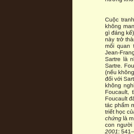
Cuộc tranh
không mang
gì đáng kể)
này trở thà
mối quan t
Jean-Fran
Sartre là
Sartre. Fo
(nếu không 
đối với Sar
không nghi
Foucault, 
Foucault đ
tác phẩm m
triết học c
chứng
là 
con người 
2001
: 541