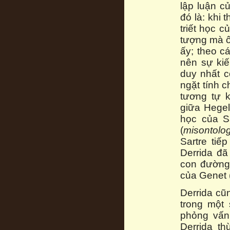
lập luận c
đó là: khi 
triết học 
tượng mà ô
ấy; theo c
nên sự kiế
duy nhất 
ngặt tính c
tương tự 
giữa Hegel
học của Sa
(
misontolo
Sartre tiế
Derrida đã
con đường
của Genet 
Derrida cũ
trong một
phỏng vấn
Derrida th