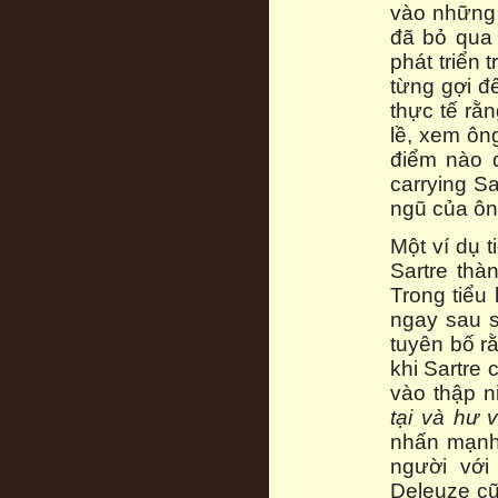
vào những 
đã bỏ qua 
phát triển 
từng gợi đ
thực tế rằ
lề, xem ông
điểm nào đ
carrying S
ngũ của ôn
Một ví dụ t
Sartre thà
Trong tiểu
ngay sau s
tuyên bố r
khi Sartre
vào thập n
tại và hư 
nhấn mạnh 
người với
Deleuze cũ