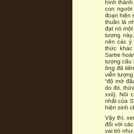
hình thành
con người 
đoạn hiện 
thuần là n
đạt nó một 
tượng này
nên các ý 
thức khác
Sartre hoà
tượng cấu t
ông đã tiế
viễn tượng
“độ mờ đặc
do đó, thừ
xxii). Nói
nhất của S
hiện sinh 
Vậy thì, x
đối với các
vai trò nh