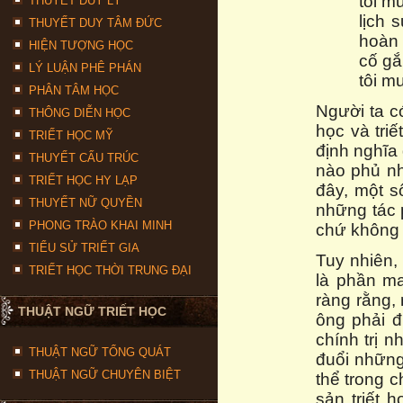
tôi m
THUYẾT DUY LÝ
lịch 
THUYẾT DUY TÂM ĐỨC
hoàn 
HIỆN TƯỢNG HỌC
cố gắ
LÝ LUẬN PHÊ PHÁN
tôi m
PHÂN TÂM HỌC
Người ta c
THÔNG DIỄN HỌC
học và tri
TRIẾT HỌC MỸ
định nghĩa 
THUYẾT CẤU TRÚC
nào phủ nh
TRIẾT HỌC HY LẠP
đây, một s
THUYẾT NỮ QUYỀN
những tác 
PHONG TRÀO KHAI MINH
chứ không 
TIỂU SỬ TRIẾT GIA
Tuy nhiên, 
TRIẾT HỌC THỜI TRUNG ĐẠI
là phần ma
ràng rằng,
THUẬT NGỮ TRIẾT HỌC
ông phải đ
chính trị 
THUẬT NGỮ TỔNG QUÁT
đuổi những
THUẬT NGỮ CHUYÊN BIỆT
thể trong 
sản triết 