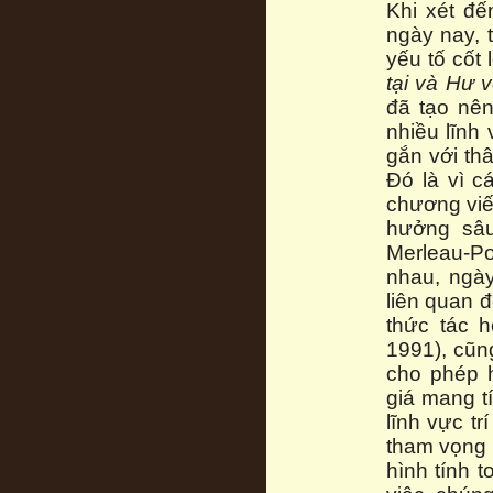
Khi xét đế
ngày nay, 
yếu tố cốt
tại và Hư 
đã tạo nê
nhiều lĩnh
gắn với thâ
Đó là vì c
chương viế
hưởng sâu
Merleau-Po
nhau, ngà
liên quan 
thức tác h
1991), cũn
cho phép 
giá mang t
lĩnh vực t
tham vọng 
hình tính 