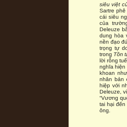
siêu việt c
Sartre phê
cái siêu n
của trườn
Deleuze bắ
dung hòa v
nền đạo đứ
trọng tự d
trong
Tồn t
lời rỗng t
nghĩa hiện
khoan nhượ
nhân bản 
hiệp với n
Deleuze, v
“Vương qu
tai hại đế
ông.