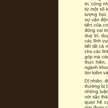
trí, cũng 
từ một số k
tượng học 
sự vận độn
tiên của
co
đóng vai t
duy trí, d
các lĩnh vự
tiết tất c
cho các lĩn
góp mà các 
thực hiện,
ngành khoa
tìm kiếm và
Dĩ nhiên, đ
thường bị 
những luận
với sắc th
quan hệ cụ
giai đoạn 