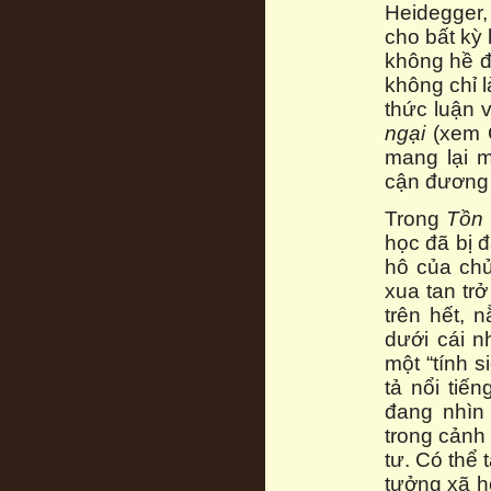
Heidegger,
cho bất kỳ
không hề đ
không chỉ 
thức luận v
ngại
(xem C
mang lại m
cận đương 
Trong
Tồn 
học đã bị 
hô của chủ
xua tan trở
trên hết, 
dưới cái n
một “tính s
tả nổi tiế
đang nhìn
trong cảnh
tư. Có thể 
tưởng xã h