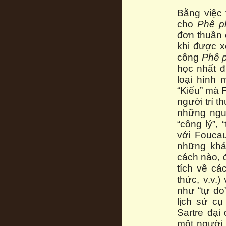
Bằng việc
cho
Phê p
đơn thuần 
khi được x
công
Phê 
học nhất đ
loại hình 
“Kiểu” mà F
người trí 
những nguy
“công lý”,
với Foucau
những khái
cách nào, 
tích về cá
thức, v.v.
như “tự do”
lịch sử cụ
Sartre đại
một người