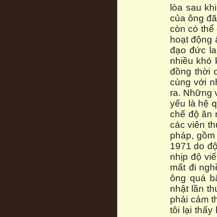
lòa sau khi
của ông đã
còn có thể
hoạt động ấ
đạo đức la
nhiều khó 
đồng thời 
cùng với n
ra. Những 
yếu là hệ 
chế độ ăn 
các viên t
pháp, gồm 
1971 do độ
nhịp độ viế
mất đi ngh
ông quá b
nhật lần t
phải cảm t
tôi lại thấ