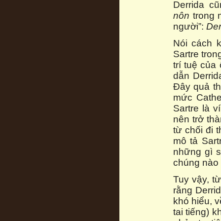
Derrida c
nôn
trong 
người”:
Der
Nói cách k
Sartre tro
trí tuệ của
dẫn Derrid
Đây quả th
mức Cathe
Sartre là 
nên trở thà
từ chối đi
mô tả Sart
những gì s
chúng nào đ
Tuy vậy, t
rằng Derri
khó hiểu, v
tai tiếng) 