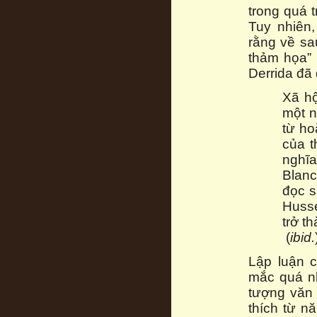
trong quá t
Tuy nhiên,
rằng về sa
thảm họa” 
Derrida đã 
Xã hộ
một n
từ ho
của t
nghĩa
Blanc
đọc s
Husse
trở t
(
ibid.
Lập luận c
mắc quá nh
tượng văn 
thích từ n