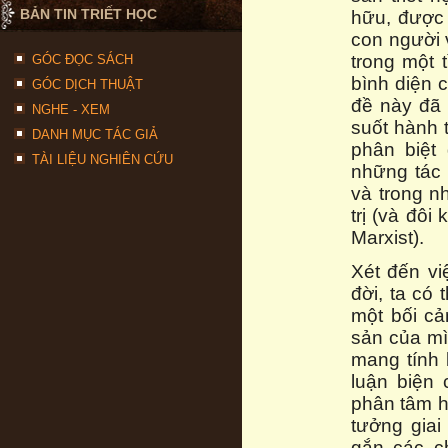
BẢN TIN TRIẾT HỌC
hữu, được
con người 
trong một 
GÓC ĐỌC SÁCH
bình diện 
GÓC DỊCH THUẬT
đề này đã 
NGHE - XEM
suốt hành t
DANH MỤC TÁC GIẢ
phân biệt
TÀI LIỆU NGHIÊN CỨU
những tác 
và trong n
trị (và đô
Marxist).
Xét đến vi
đời, ta có
một bối cả
sản của mì
mang tính 
luận biện
phân tâm h
tưởng giai
gắn các c