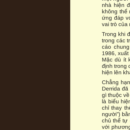
nhà hiện đ
không thể 
ứng đáp với
vai trò của 
Trong khi đ
trong các 
cáo chung
1986, xuất
Mặc dù ít 
định trong 
hiện lên kh
Chẳng hạn,
Derrida đã
gì thuộc về
là biểu hiệ
chỉ thay t
người”) bằ
chủ thể tự 
với phương