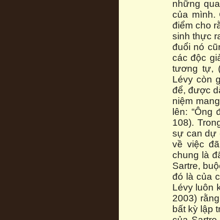
những qua
của mình. 
điểm cho r
sinh thực r
đuổi nó cũ
các độc gi
tương tự, 
Lévy còn g
để, được d
niệm mang t
lên: “Ông 
108). Tro
sự can dự 
về việc đã
chung là đ
Sartre, bu
đó là của 
Lévy luôn 
2003) rằng
bất kỳ lập 
của Sartre