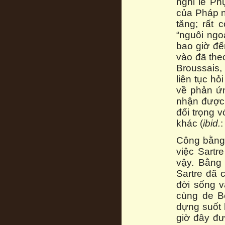
nghỉ lễ Ph
của Pháp n
tăng; rất 
“nguôi ngo
bao giờ đế
vào đã the
Broussais,
liên tục h
về phản ứ
nhận được 
đối trọng 
khác (
ibid.
:
Công bằng 
việc Sartr
vậy. Bằng 
Sartre đã 
đời sống v
cùng de B
dựng suốt 
giờ đây đư