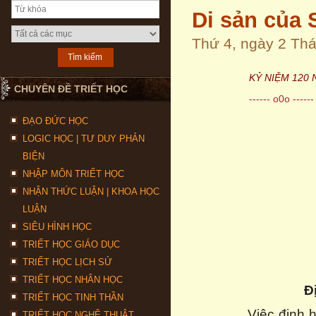
Di sản của 
Thứ 4, ngày 2 Th
KỶ NIỆM 120
CHUYÊN ĐỀ TRIẾT HỌC
------ o0o ------
ĐẠO ĐỨC HỌC
LOGIC HỌC | TƯ DUY PHẢN
BIỆN
NHẬP MÔN TRIẾT HỌC
NHẬN THỨC LUẬN | KHOA HỌC
LUẬN
SIÊU HÌNH HỌC
TRIẾT HỌC GIÁO DỤC
TRIẾT HỌC LỊCH SỬ
TRIẾT HỌC NHÂN HỌC
Đ
TRIẾT HỌC TINH THẦN
Việc định 
TRIẾT HỌC NGHỆ THUẬT