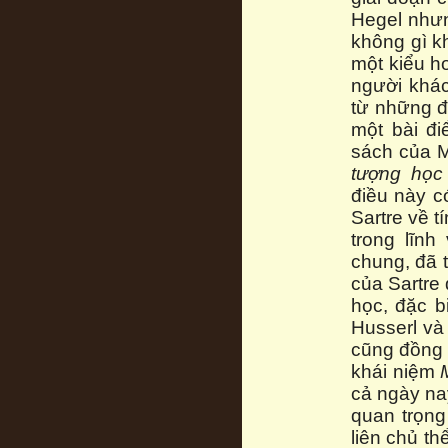
Hegel nhưn
không gì k
một kiểu h
người khác
từ những 
một bài đ
sách của M
tượng học 
điều này c
Sartre về t
trong lĩnh
chung, đã 
của Sartre
học, đặc b
Husserl và
cũng đồng 
khái niệm
cả ngày na
quan trọng
liên chủ t