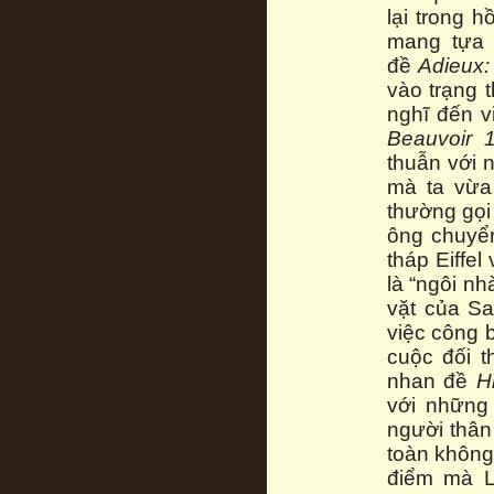
lại trong 
mang tự
đề
Adieux:
vào trạng 
nghĩ đến v
Beauvoir 
thuẫn với 
mà ta vừa 
thường gọi 
ông chuyển
tháp Eiffe
là “ngôi nh
vặt của Sa
việc công 
cuộc đối t
nhan đề
H
với những
người thân
toàn không
điểm mà L