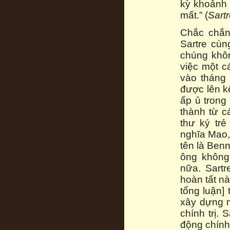
kỳ khoảnh 
mất.” (
Sart
Chắc chắn
Sartre cùn
chúng khôn
việc một c
vào tháng 
được lên k
ấp ủ trong
thành từ c
thư ký trẻ
nghĩa Mao,
tên là Benn
ông không
nữa. Sart
hoàn tất n
tổng luận]
xây dựng m
chính trị. 
động chính 