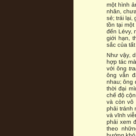
một hình ả
nhân, chưa
sẻ; trái lạ
tồn tại một
đến Lévy, 
giới hạn,
sắc của tấ
Như vậy, d
hợp tác mà
với ông
tra
ông vẫn đa
nhau; ông 
thời đại m
chế độ cộng
và còn vô 
phải tránh
và vĩnh vi
phải xem đ
theo nhữn
hướng khó 