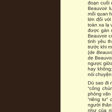
đoạn cuối 
Beauvoir l
mối quan h
lớn đối vớ
toàn xa lạ 
được gán c
Beauvoir có
tình yêu t
trước khi m
(
de Beauvo
de Beauvoi
ngược giữa
hay không;
nói chuyện
Dù sao đi 
“công chú
phỏng vấn 
“riêng tư”
người thân
như của n