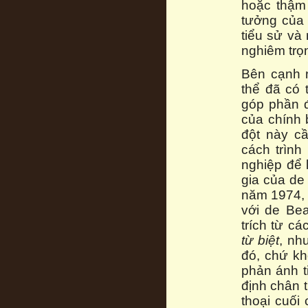
hoặc thậm 
tưởng của 
tiểu sử và
nghiêm trọ
Bên cạnh 
thể đã có 
góp phần đ
của chính 
đột này cầ
cách trìn
nghiệp để 
gia của de
năm 1974, 
với de Be
trích từ c
từ biệt
, nh
đó, chứ kh
phản ánh t
định chân 
thoại cuối 