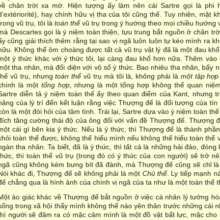
về chân trời xa mờ. Hiện tượng ấy làm nên cái Sartre gọi là phi 
d’extériorité), hay chính hữu vị tha của tôi cũng thế. Tuy nhiên, mặt k
trong vũ trụ, tôi là
toàn thể
vũ trụ trong ý hướng theo mọi chiều hướng 
mà Descartes gọi là ý niệm toàn thiện, tựu trung bắt nguồn ở chân trờ
ấy cũng giải thích thêm rằng tại sao vị ngã luôn luôn tự kéo mình ra k
hữu. Không thể ôm choàng được tất cả vũ trụ vật lý đã là một đau khổ
một ý thức khác với ý thức tôi, lại càng đau khổ hơn nữa. Thêm vào 
một tha nhân, mà đối diện với vô số ý thức. Bao nhiêu tha nhân, bấy nhi
thể vũ trụ, nhưng
toàn thể
vũ trụ mà tôi là, không phải là
một tập hợp
chính là một
tổng hợp
, nhưng là một tổng hợp không thể quan niệ
Sartre diễn tả ý niệm toàn thể ấy theo quan điểm của Kant, nhưng tr
năng của lý trí đến kết luận rằng việc Thượng đế là đối tượng của t
còn là một đòi hỏi của tâm tình. Trái lại, Sartre dựa vào ý niệm toàn t
đích tăng cường thái độ của ông đối với vấn đề Thượng đế. Thượng đế
một cái gì bên kia ý thức. Nếu là ý thức, thì Thượng đế là thành phầ
khỏi toàn thể được, không thể hiểu mình nếu không thể hiểu toàn thể v
ngàn tha nhân. Ta biết, đã là ý thức, thì tất cả là những hải đảo, đón
thức, thì toàn thể vũ trụ (trong đó có ý thức của con người) sẽ trở n
ngã cũng không kém bưng bít đã đành, mà Thượng đế cũng sẽ chỉ là m
Nói khác đi, Thượng đế sẽ không phải là một
Chủ thể
. Ly tiếp mạnh n
đế chẳng qua là hình ảnh của chính vị ngã của ta như là một toàn thể t
Một ảo giác khác về Thượng đế bắt nguồn ở việc cá nhân lý tưởng hóa
sống trong xã hội thấy mình không thể nào yên thân trước những cái nh
thì người sẽ đâm ra có mặc cảm mình là một đồ vật bất lực, mặc cho