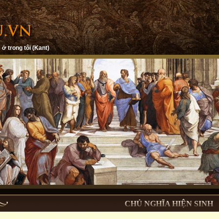
 ở trong tôi (Kant)
CHỦ NGHĨA HIỆN SINH