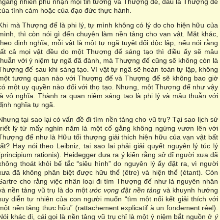
ngang nhiên phủ nhận mọi tin tưởng và Thượng đế, dầu là Thượng đế
của tình cảm hoặc của đạo đức thực hành.
Khi mà Thượng đế là phi lý, tự mình không có lý do cho hiện hữu của
mình, thì còn nói gì đến chuyện làm nền tảng cho vạn vật. Mặt khác,
theo định nghĩa, mỗi vật là một tự ngã tuyệt đối độc lập, nếu nói rằng
tất cả mọi vật đều do một Thượng đế sáng tạo thì điều ấy sẽ mâu
thuẫn với ý niệm tự ngã đã đành, mà Thượng đế cũng sẽ không còn là
Thượng đế sau khi sáng tạo. Vì vật tự ngã sẽ hoàn toàn tự lập, không
một tương quan nào với Thượng đế và Thượng đế sẽ không bao giờ
có một uy quyền nào đối với thọ tạo. Nhưng, một Thượng đế như vậy
là vô nghĩa. Thành ra quan niệm sáng tạo là phi lý và mâu thuẫn với
định nghĩa tự ngã.
Nhưng tại sao lại có vấn đề đi tìm nền tảng cho vũ trụ? Tại sao lịch sử
triết lý từ mấy nghìn năm là một cố gắng không ngừng vươn lên với
Thượng đế như là Hữu tối thượng giải thích hiện hữu của vạn vật bất
tất? Hay nói theo Leibniz, tại sao lại phải giải quyết nguyên lý túc lý
(principium rationis). Heidegger đưa ra ý kiến rằng sở dĩ người xưa đã
không thoát khỏi bế tắc “siêu hình” do nguyên lý ấy đặt ra, vì người
xưa đã không phân biệt được hữu thể (être) và hiện thể (étant). Còn
Sartre cho rằng việc nhân loại đi tìm Thượng đế như là nguyên nhân
và nền tảng vũ trụ là do một
ước vọng đặt nền tảng
và khuynh hướng
suy diễn tự nhiên của con người muốn “tìm một nối kết giải thích với
một nền tảng thực hữu” (rattachement explicatif à un fondement réel).
Nói khác đi, cái gọi là nền tảng vũ trụ chỉ là một ý niệm bắt nguồn ở
ý