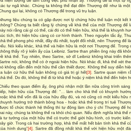
và hiện tượng để làm công việc phủ nhận ấy. Thượng đế là một tự ngã
các tự ngã khác. Chúng ta không thể đạt đến Thượng đế như là một n
Chung qui lại, không có Thượng đế trong vũ trụ luận.
Nhưng liệu chúng ta có gặp được nơi lý chứng hữu thể luận một kết l
không? Chúng ta biết rằng lý chứng về khả thể của một Thượng đế là 
này nói rằng cái gì có thể, cái đó có thể hiện hữu, khả thể là khuynh 
súc tích, thì hiện hữu càng có cơ hình thành. Theo nguyên tắc ấy, T
khả thể phong phú nhất, đầy đủ nhất, tuyệt đối nhất, nên Thượng đế là
yếu. Nói kiểu khác, khả thể và hiện hữu là một nơi Thượng đế. Trong c
không thấy rõ ý kiến ấy của Leibniz. Sartre than phiền ông này đã khô
về khả thể. Tuy nhiên, theo Sartre, sở dĩ Leibniz không khai triển thê
Sartre nói, không thể có ở ngoài hiện hữu. Nói khác đi, khả thể xét the
nó không dẫn đến một hữu thể cần thiết được. Không thể suy diễn hiệ
ra luận cứ hữu thể luận không có giá trị gì hết
[3]
. Sartre quan niệm r
khả thể. Do đó, không thể đi từ khả thể hoặc ý niệm khả thể đến hiện 
Chiếu theo quan điểm ấy, ông phủ nhận một lần nữa công trình sáng
tiếp, hiện hữu của Thượng đế: “… làm cho khả thể có khuynh hướng
hoặc khả thể vốn đã là của hữu đầy đủ, và nó cũng có một kiểu hữu n
khuynh hướng trở thành bông hoa - hoặc khả thể trong trí tuệ Thượng 
được tổ chức thành hệ thống thì tự động làm cho ý chí Thượng đế h
hai này, chúng ta không thể ra khỏi chủ quan. Nếu định nghĩa khả thể 
là tư tưởng của một hữu thể có trước thế giới hữu hình, có trước kiến
bây giờ. Trong cả hai trường hợp, khả thể mất hết bản tính khả thể 
của hình dung”
[4]
. Sartre đã đồng nhất khả thể với hiện hữu một 