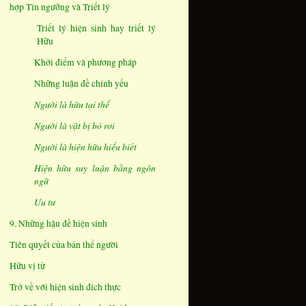
hợp Tín ngưỡng và Triết lý
Triết lý hiện sinh hay triết lý
Hữu
Khởi điểm và phương pháp
Những luận đề chính yếu
Người là hữu tại thể
Người là vật bị bỏ rơi
Người là hiện hữu hiểu biết
Hiện hữu suy luận bằng ngôn
ngữ
Ưu tư
9. Những hậu đề hiện sinh
Tiên quyết của bản thể người
Hữu vị tử
Trở về với hiện sinh đích thực