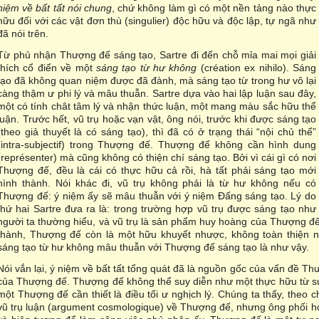
niệm về bất tất nói chung
, chứ không làm gì có một nền tảng nào thực
hữu đối với các vật đơn thù (singulier) độc hữu và độc lập, tự ngã như
đã nói trên.
Từ phủ nhận Thượng đế sáng tạo, Sartre đi đến chỗ mỉa mai mọi giải
thích cổ điển về một
sáng tạo từ hư không
(création ex nihilo). Sáng
tạo đã không quan niệm được đã đành, mà sáng tạo từ trong hư vô lại
càng thậm ư phi lý và mâu thuẫn. Sartre dựa vào hai lập luận sau đây,
một có tính chât tâm lý và nhận thức luận, một mang màu sắc hữu thể
luận. Trước hết, vũ trụ hoặc vạn vật, ông nói, trước khi được sáng tạo
(theo giả thuyết là có sáng tạo), thì đã có ở trạng thái “nội chủ thể”
(intra-subjectif) trong Thượng đế. Thượng đế không cần hình dung
(représenter) mà cũng không có thiện chí sáng tạo. Bởi vì cái gì có nơi
Thượng đế, đều là cái có thực hữu cả rồi, hà tất phải sáng tạo mới
hình thành. Nói khác đi, vũ trụ không phải là từ hư không nếu có
Thượng đế: ý niệm ấy sẽ mâu thuẫn với ý niệm Đấng sáng tạo. Lý do
thứ hai Sartre đưa ra là: trong trường hợp vũ trụ được sáng tạo như
người ta thường hiểu, và vũ trụ là sản phẩm huy hoàng của Thượng đế, 
thành, Thượng đế còn là một hữu khuyết nhược, không toàn thiện n
sáng tạo từ hư không mâu thuẫn với Thượng đế sáng tạo là như vậy.
Nói vắn lại, ý niệm về bất tất tổng quát đã là nguồn gốc của vấn đề Th
của Thượng đế. Thượng đế không thể suy diễn như một thực hữu từ sự b
một Thượng đế cần thiết là điều tối ư nghịch lý. Chúng ta thấy, theo 
vũ trụ luận (argument cosmologique) về Thượng đế, nhưng ông phối h