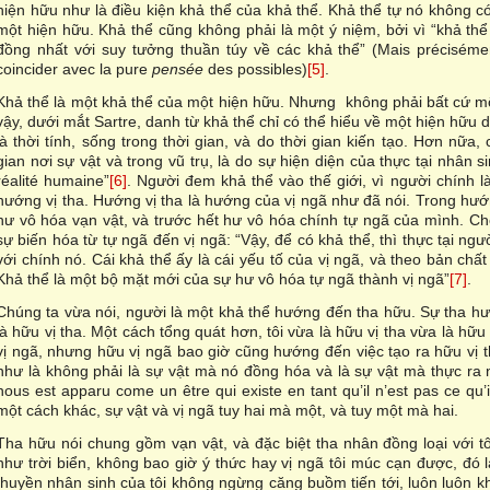
hiện hữu như là điều kiện khả thể của khả thể. Khả thể tự nó không c
một hiện hữu. Khả thể cũng không phải là một ý niệm, bởi vì “khả thể
đồng nhất với suy tưởng thuần túy về các khả thể” (Mais précisément
coincider avec la pure
pensée
des possibles)
[5]
.
Khả thể là một khả thể của một hiện hữu. Nhưng không phải bất cứ m
vậy, dưới mắt Sartre, danh từ khả thể chỉ có thể hiểu về một hiện hữu 
là thời tính, sống trong thời gian, và do thời gian kiến tạo. Hơn nữa,
gian nơi sự vật và trong vũ trụ, là do sự hiện diện của thực tại nhân s
réalité humaine”
[6]
. Người đem khả thể vào thế giới, vì người chính l
hướng vị tha. Hướng vị tha là hướng của vị ngã như đã nói. Trong hướ
hư vô hóa vạn vật, và trước hết hư vô hóa chính tự ngã của mình. C
sự biến hóa từ tự ngã đến vị ngã: “Vậy, để có khả thể, thì thực tại ngư
với chính nó. Cái khả thể ấy là cái yếu tố của vị ngã, và theo bản chất 
Khả thể là một bộ mặt mới của sự hư vô hóa tự ngã thành vị ngã”
[7]
.
Chúng ta vừa nói, người là một khả thể hướng đến tha hữu. Sự tha hướ
là hữu vị tha. Một cách tổng quát hơn, tôi vừa là hữu vị tha vừa là hữu 
vị ngã, nhưng hữu vị ngã bao giờ cũng hướng đến việc tạo ra hữu vị t
như là không phải là sự vật mà nó đồng hóa và là sự vật mà thực ra
nous est apparu come un être qui existe en tant qu’il n’est pas ce qu’il 
một cách khác, sự vật và vị ngã tuy hai mà một, và tuy một mà hai.
Tha hữu nói chung gồm vạn vật, và đặc biệt tha nhân đồng loại với tô
như trời biển, không bao giờ ý thức hay vị ngã tôi múc cạn được, đó 
thuyền nhân sinh của tôi không ngừng căng buồm tiến tới, luôn luôn