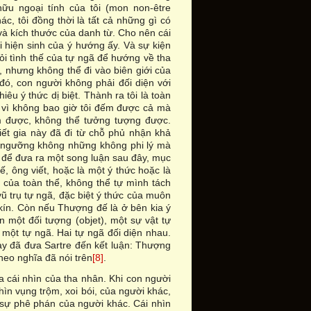
hữu ngoại tính của tôi (mon non-être
hác, tôi đồng thời là tất cả những gì có
và kích thước của danh từ. Cho nên cái
i hiện sinh của ý hướng ấy. Và sự kiện
hỏi tình thế của tự ngã để hướng về tha
, nhưng không thể đi vào biên giới của
đó, con người không phải đối diện với
êu ý thức dị biệt. Thành ra tôi là toàn
vì không bao giờ tôi đếm được cả mà
m được, không thể tưởng tượng được.
iết gia này đã đi từ chỗ phủ nhận khả
ín ngưỡng không những không phi lý mà
hể để đưa ra một song luận sau đây, mục
, ông viết, hoặc là một ý thức hoặc là
n của toàn thể, không thể tự mình tách
ũ trụ tự ngã, đặc biệt ý thức của muôn
g kín. Còn nếu Thượng đế là ở bên kia ý
ên một đối tượng (objet), một sự vật tự
ột tự ngã. Hai tự ngã đối diện nhau.
ày đã đưa Sartre đến kết luận: Thượng
heo nghĩa đã nói trên
[8]
.
 cái nhìn của tha nhân. Khi con người
ìn vụng trộm, xoi bói, của người khác,
 sự phê phán của người khác. Cái nhìn