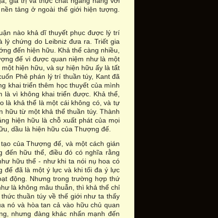
, giá trị và thực chất ngang hàng với
ền tảng ở ngoài thế giới hiện tượng.
uận nào khả dĩ thuyết phục được lý trí
lý chứng do Leibniz đưa ra. Triết gia
hướng đến hiện hữu. Khả thể càng nhiều,
hượng đế vì được quan niệm như là một
 một hiện hữu, và sự hiện hữu ấy là tất
uốn Phê phán lý trí thuần túy, Kant đã
ng khai triển thêm học thuyết của mình
m là vì không khai triển được. Khả thể,
o là khả thể là một cái không có, và tự
n hữu từ một khả thể thuần túy. Thành
ằng hiện hữu là chỗ xuất phát của mọi
hữu, dầu là hiện hữu của Thượng đế.
 tạo của Thượng đế, và một cách gián
 đến hữu thể, điều đó có nghĩa rằng
hư hữu thể - như khi ta nói nụ hoa có
đế đã là một ý lực và khi tối đa ý lực
oạt động. Nhưng trong trường hợp thứ
như là không mâu thuẫn, thì khả thể chỉ
 thức thuần túy về thế giới như ta thấy
của nó và hòa tan cả vào hữu chủ quan
đàng, nhưng đàng khác nhấn mạnh đến