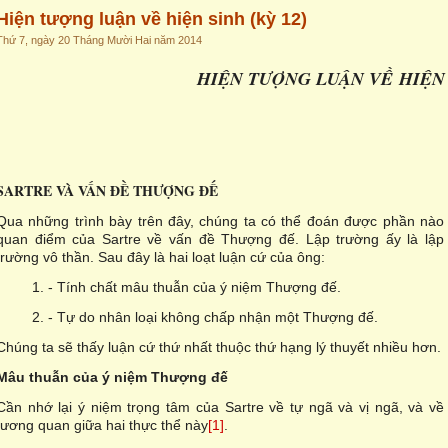
Hiện tượng luận về hiện sinh (kỳ 12)
Thứ 7, ngày 20 Tháng Mười Hai năm 2014
HI
Ệ
N T
ƯỢ
NG LU
Ậ
N V
Ề
HI
Ệ
N
SARTRE VÀ VẤN ĐỀ THƯỢNG ĐẾ
Qua những trình bày trên đây, chúng ta có thể đoán được phần nào
quan điểm của Sartre về vấn đề Thượng đế. Lập trường ấy là lập
trường vô thần. Sau đây là hai loạt luận cứ của ông:
1. - Tính chất mâu thuẫn của ý niệm Thượng đế.
2. - Tự do nhân loại không chấp nhận một Thượng đế.
Chúng ta sẽ thấy luận cứ thứ nhất thuộc thứ hạng lý thuyết nhiều hơn.
Mâu thuẫn của ý niệm Thượng đế
Cần nhớ lại ý niệm trọng tâm của Sartre về tự ngã và vị ngã, và về
tương quan giữa hai thực thể này
[1]
.