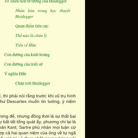
10. Diễn tiến tư tưởng của Heidegger
Nhân bản trong học thuyết
Heidegger
Quan điểm tiêu cực
Thế nào là chân lý
Tiến về Hữu
Con đường của kinh hoàng
Con đường của triết sử
Ý nghĩa Hữu
Chân trời Heidegger
thì phải nói rằng trước khi vũ trụ hình
hư Descartes muốn tin tưởng, ý niệm
ượng đế, nhưng đồng thời là sự thất bại
ất tất tổng quát ấy, phương chi lại là
chân Kant, Sartre phủ nhận mọi luận cứ
ợp cả hai quan niệm của ông về tự ngã