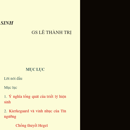
 SINH
GS LÊ THÀNH TRỊ
MỤC LỤC
Lời nói đầu
Mục lục
1.
Ý nghĩa tổng quát của triết lý hiện
sinh
2.
Kierkegaard và vinh nhục của Tín
ngưỡng
Chống thuyết Hegel