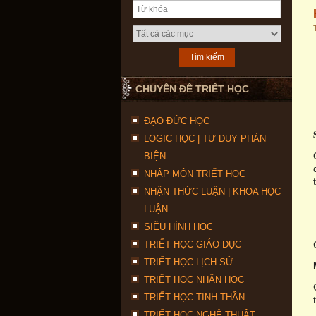
CHUYÊN ĐỀ TRIẾT HỌC
ĐẠO ĐỨC HỌC
LOGIC HỌC | TƯ DUY PHẢN
BIỆN
NHẬP MÔN TRIẾT HỌC
NHẬN THỨC LUẬN | KHOA HỌC
LUẬN
SIÊU HÌNH HỌC
TRIẾT HỌC GIÁO DỤC
TRIẾT HỌC LỊCH SỬ
TRIẾT HỌC NHÂN HỌC
TRIẾT HỌC TINH THẦN
TRIẾT HỌC NGHỆ THUẬT