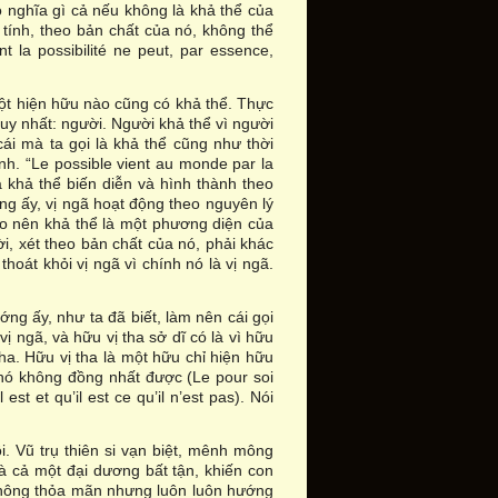
ó nghĩa gì cả nếu không là khả thể của
 tính, theo bản chất của nó, không thể
 la possibilité ne peut, par essence,
ột hiện hữu nào cũng có khả thể. Thực
duy nhất: người. Người khả thể vì người
 cái mà ta gọi là khả thể cũng như thời
inh. “Le possible vient au monde par la
à khả thể biến diễn và hình thành theo
ng ấy, vị ngã hoạt động theo nguyên lý
ho nên khả thể là một phương diện của
ời, xét theo bản chất của nó, phải khác
thoát khỏi vị ngã vì chính nó là vị ngã.
ng ấy, như ta đã biết, làm nên cái gọi
vị ngã, và hữu vị tha sở dĩ có là vì hữu
ha. Hữu vị tha là một hữu chỉ hiện hữu
 nó không đồng nhất được (Le pour soi
est et qu’il est ce qu’il n’est pas). Nói
i. Vũ trụ thiên si vạn biệt, mênh mông
là cả một đại dương bất tận, khiến con
 không thỏa mãn nhưng luôn luôn hướng