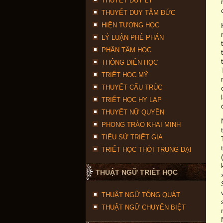
THUYẾT DUY LÝ
THUYẾT DUY TÂM ĐỨC
HIỆN TƯỢNG HỌC
LÝ LUẬN PHÊ PHÁN
PHÂN TÂM HỌC
THÔNG DIỄN HỌC
TRIẾT HỌC MỸ
THUYẾT CẤU TRÚC
TRIẾT HỌC HY LẠP
THUYẾT NỮ QUYỀN
PHONG TRÀO KHAI MINH
TIỂU SỬ TRIẾT GIA
TRIẾT HỌC THỜI TRUNG ĐẠI
THUẬT NGỮ TRIẾT HỌC
THUẬT NGỮ TỔNG QUÁT
THUẬT NGỮ CHUYÊN BIỆT