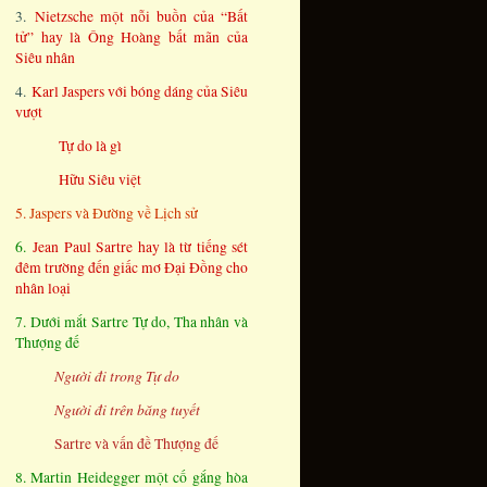
3.
Nietzsche một nỗi buồn của “Bất
tử” hay là Ông Hoàng bất mãn của
Siêu nhân
4.
Karl Jaspers với bóng dáng của Siêu
vượt
Tự do là gì
Hữu Siêu việt
5. Jaspers và Đường về Lịch sử
6.
Jean Paul Sartre hay là từ tiếng sét
đêm trường đến giấc mơ Đại Đồng cho
nhân loại
7. Dưới mắt Sartre Tự do, Tha nhân và
Thượng đế
Người đi trong Tự do
Người đi trên băng tuyết
Sartre và vấn đề Thượng đế
8. Martin Heidegger một cố gắng hòa