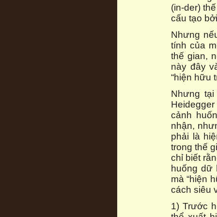
(in-der) th
cấu tạo bởi
Nhưng nếu
tính của m
thế gian, 
này đây và
“hiện hữu t
Nhưng tại 
Heidegger 
cảnh huốn
nhận, nhưn
phải là hi
trong thế g
chỉ biết rằ
huống dữ k
mà “hiện h
cách siêu v
1) Trước h
thể xuất h