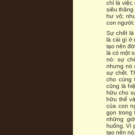
chỉ là việc
siêu thăng 
hư vô; như
con người: 
Sự chết là
là cái gì 
tạo nên đờ
là có một 
nó: sự ch
nhưng nó c
sự chết. T
cho cùng 
cũng là hi
hữu cho s
hữu thể và
của con n
gọn trong 
những giớ
huống. Vì 
tạo nên nó