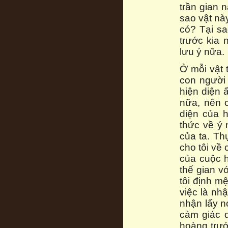
trần gian 
sao vật nà
có? Tại s
trước kia 
lưu ý nữa.
Ở mỗi vật 
con người
hiện diện 
nữa, nên 
diện của 
thức về ý 
của ta. Th
cho tôi về 
của cuộc h
thế gian v
tôi định m
việc là nh
nhận lấy nó
cảm giác 
hoàng trướ