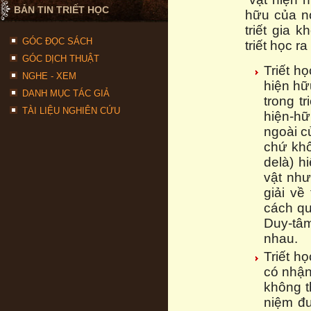
BẢN TIN TRIẾT HỌC
hữu của n
triết gia 
GÓC ĐỌC SÁCH
triết học ra
GÓC DỊCH THUẬT
Triết họ
NGHE - XEM
hiện hữ
DANH MỤC TÁC GIẢ
trong t
TÀI LIỆU NGHIÊN CỨU
hiện-hữ
ngoài c
chứ khô
delà) h
vật như
giải về
cách qu
Duy-tâm
nhau.
Triết h
có nhận
không t
niệm đư