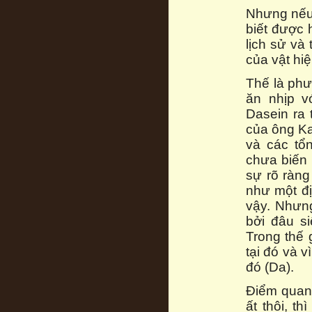
Nhưng nếu 
biết được 
lịch sử và
của vật hiệ
Thế là phư
ăn nhịp v
Dasein ra 
của ông Ka
và các tổ
chưa biến 
sự rõ ràng
như một đị
vậy. Nhưng
bởi đâu si
Trong thế 
tại đó và v
đó (Da).
Điểm quan 
ất thôi, t