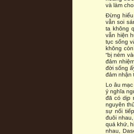
và làm cho 
Đừng hiểu 
vẫn soi sá
ta không 
vẫn hiện h
tục sống v
không còn 
“bị ném và
đảm nhiệm 
đời sống ấy
đảm nhận t
Lo âu mạc 
ý nghĩa ngu
đã có dịp 
nguyên thủ
sự nối tiế
đuôi nhau,
quá khứ, h
nhau, Dase