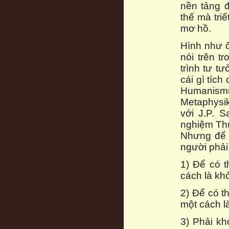
nền tảng 
thế mà triế
mơ hồ.
Hình như ô
nói trên t
trình tư t
cái gì tíc
Humanismus
Metaphysik
với J.P. S
nghiệm Thư
Nhưng để 
người phải
1) Để có t
cách là khở
2) Để có t
một cách l
3) Phải kh