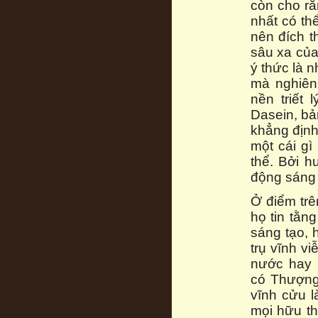
còn cho rằ
nhất có th
nên đích t
sâu xa của
ý thức là 
mà nghiên 
nền triết 
Dasein, bả
khẳng định
một cái gì
thể. Bởi h
động sáng
Ở điểm trê
họ tin tằn
sáng tạo, 
trụ vĩnh v
nước hay 
có Thượng
vĩnh cửu l
mọi hữu th