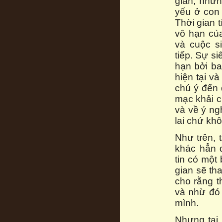
gian, nhưn
yếu ở con 
Thời gian t
vô hạn củ
và cuộc s
tiếp. Sự si
hạn bởi ba
hiện tại và
chú ý đến 
mạc khải c
và về ý ng
lai chứ kh
Như trên, 
khác hẳn 
tin có một
gian sẽ tha
cho rằng t
và nhừ đó
mình.
Nhưng tại