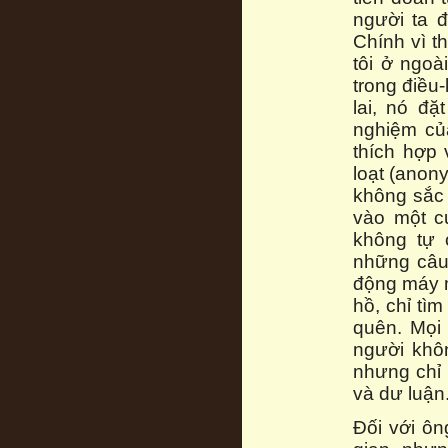
người ta đ
Chính vì th
tôi ở ngoà
trong điều
lai, nó đặ
nghiệm củ
thích hợp 
loạt (anon
không sắc t
vào một c
không tự 
những câu 
động máy m
hồ, chỉ tìm
quên. Mọi
người khôn
nhưng chỉ 
và dư luận
Đối với ôn