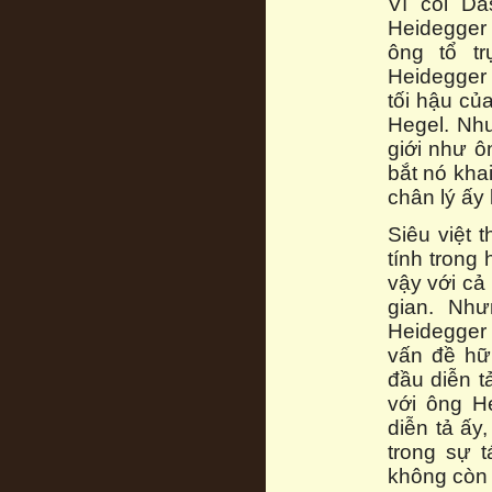
Vì coi Da
Heidegger 
ông tổ tr
Heidegger 
tối hậu củ
Hegel. Như
giới như ô
bắt nó kha
chân lý ấy 
Siêu việt t
tính trong
vậy với cả 
gian. Nh
Heidegger 
vấn đề hữu
đầu diễn t
với ông H
diễn tả ấy
trong sự t
không còn g