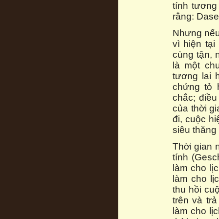
tính tương
rằng: Dase
Nhưng nếu 
vì hiện tạ
cùng tận, 
là một ch
tương lai 
chứng tỏ 
chắc; điều
của thời g
đi, cuộc h
siêu thăng
Thời gian 
tính (Gesc
làm cho lịc
làm cho lị
thu hồi cu
trên và tr
làm cho lịc