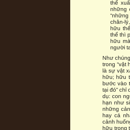
thể xuấ
những 
“những 
chân-lý
hữu thể
thể thì 
hữu mà 
người t
Như chúng 
trong “vật 
là sự vật 
hữu; hữu 
bước vào t
tại đó” chỉ
dụ: con ng
hạn như si
những cản
hay cá nh
cảnh huống
hữu trong 