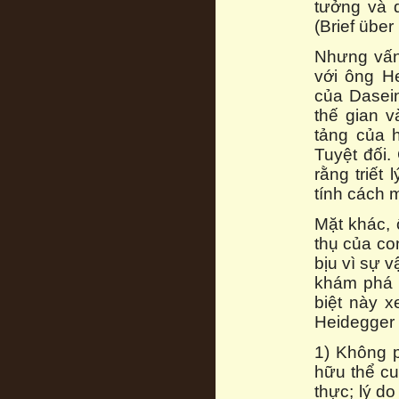
tưởng và 
(Brief übe
Nhưng vấn 
với ông H
của Dasein
thế gian 
tảng của 
Tuyệt đối.
rằng triết
tính cách 
Mặt khác, 
thụ của co
bịu vì sự 
khám phá 
biệt này x
Heidegger 
1) Không p
hữu thể cu
thực; lý do