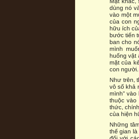
Mặt khác, 
dùng nó v
vào một mụ
của con ng
hữu ích củ
bước tiến 
ban cho nó
mình muốn
huống vật 
mặt của kẻ
con người.
Như trên, 
vô số khả 
mình” vào 
thuộc vào 
thức, chín
của hiện h
Những tâm 
thế gian l
đối với cá