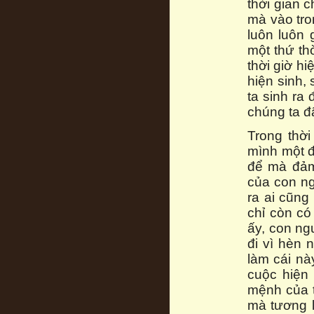
thời gian c
mà vào tro
luôn luôn
một thứ thờ
thời giờ h
hiện sinh,
ta sinh ra
chúng ta đã
Trong thời
mình một đ
để mà đảm
của con ng
ra ai cũng
chỉ còn có
ấy, con ng
đi vì hèn 
làm cái nà
cuộc hiện 
mệnh của t
mà tương l