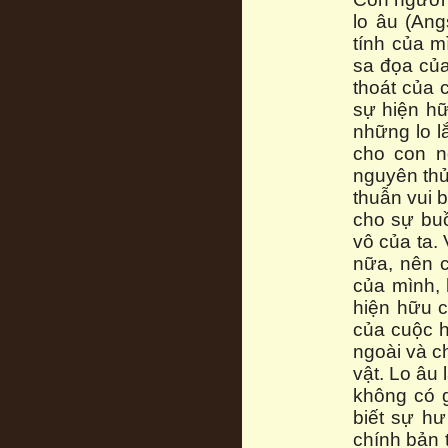
lo âu (Ang
tính của m
sa đọa của
thoát của 
sự hiện hữ
những lo l
cho con n
nguyên thủ
thuẫn vui 
cho sự buồ
vô của ta.
nữa, nên c
của mình, 
hiện hữu c
của cuộc h
ngoài và ch
vật. Lo âu 
không có g
biết sự hư
chính bản 