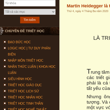
Martin Heidegger là 
Thứ 4, ngày 4 Tháng Ba năm 2020
CHUYÊN ĐỀ TRIẾT HỌC
LÀ TR
ĐẠO ĐỨC HỌC
LOGIC HỌC | TƯ DUY PHẢN
BIỆN
NHẬP MÔN TRIẾT HỌC
NHẬN THỨC LUẬN | KHOA HỌC
T
rung tâm
LUẬN
các triết 
SIÊU HÌNH HỌC
phải là cá
TRIẾT HỌC GIÁO DỤC
tất yếu của
TRIẾT HỌC LỊCH SỬ
Nhưng ông
TRIẾT HỌC NHÂN HỌC
tượng. Và đ
TRIẾT HỌC TINH THẦN
một vực vớ
TRIẾT HỌC NGHỆ THUẬT