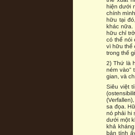
hiện dưới 
chính mình
hữu tại đó
khác nữa. 
hữu chỉ tr
có thể nói
vì hữu thể
trong thế g
2) Thứ là h
ném vào” t
gian, và c
Siêu việt 
(ostensibil
(Verfallen
sa đọa. Hữ
nó phải hi
dưới một k
khả kháng 
bản tính ấ