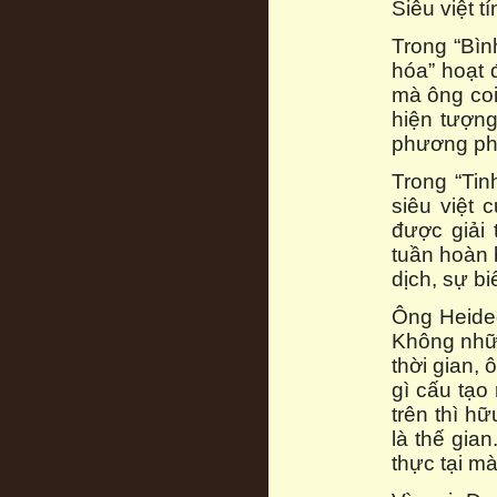
Siêu việt 
Trong “Bìn
hóa” hoạt 
mà ông coi
hiện tượng
phương phá
Trong “Tin
siêu việt 
được giải t
tuần hoàn 
dịch, sự bi
Ông Heideg
Không nhữn
thời gian,
gì cấu tạo
trên thì h
là thế gian
thực tại m