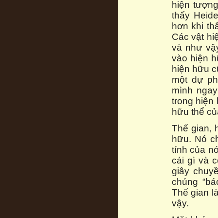
hiện tượng
thấy Heid
hơn khi th
Các vật hi
và như vậy
vào hiện h
hiện hữu c
một dự phó
mình ngay 
trong hiện 
hữu thể củ
Thế gian, 
hữu. Nó ch
tính của n
cái gì và 
giây chuy
chúng “bá
Thế gian l
vậy.