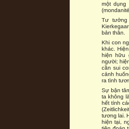
một dụng 
(mondanité
Tư tưởng 
Kierkegaar
bản thân.
Khi con ng
khác. Hiện
hiện hữu 
người; hi
cần sui co
cảnh huống
ra tình tư
Sự bận tâm
ta không l
hết tính c
(Zeitlichk
tương lai. 
hiện tại, 
tiên đoán 