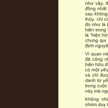
như vậy, 
đồng nhất 
sau không
thủy, chỉ 
đó như là 
hiện trong
là “hiện hữ
chung qui 
định nguyê
Vì quan n
đã công nh
hiện hữu đ
có một yếu
và chỉ đượ
danh từ yế
trong cuộc
này mà ngà
Không nhữ
nhóm duy t