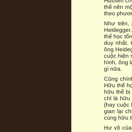
Husserl ch
thế nên mộ
theo phươn
Như trên, 
Heidegger,
thể học tổ
duy nhất.
ông Heideg
cuộc hiện 
hình, ông l
gì nữa.
Cũng chín
Hữu thể họ
hữu thể bị
chỉ là hữu
(hay cuộc 
gian lại ch
cùng hữu t
Hư vô của 