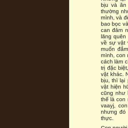
bịu và ân
thường nh
mình, và đ
bao bọc và
can đảm n
lãng quên
về sự vật
muốn đắm 
mình, con 
cách làm c
trị đặc bi
vật khác. 
bịu, thì l
vật hiện h
cũng như 
thế là con
vaayj, con
nhưng đó 
thực.
Con người 