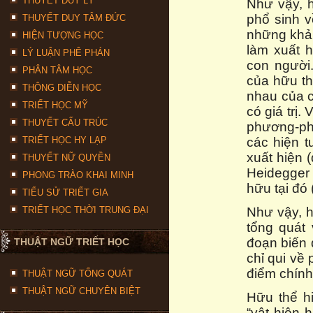
THUYẾT DUY LÝ
Như vậy, h
phổ sinh v
THUYẾT DUY TÂM ĐỨC
những khả 
HIỆN TƯỢNG HỌC
làm xuất 
LÝ LUẬN PHÊ PHÁN
con người.
PHÂN TÂM HỌC
của hữu th
THÔNG DIỄN HỌC
nhau của c
TRIẾT HỌC MỸ
có giá trị.
THUYẾT CẤU TRÚC
phương-ph
TRIẾT HỌC HY LẠP
các hiện t
xuất hiện 
THUYẾT NỮ QUYỀN
Heidegger t
PHONG TRÀO KHAI MINH
hữu tại đó (
TIỂU SỬ TRIẾT GIA
TRIẾT HỌC THỜI TRUNG ĐẠI
Như vậy, h
tổng quát 
đoạn biến 
THUẬT NGỮ TRIẾT HỌC
chỉ qui về 
điểm chính
THUẬT NGỮ TỔNG QUÁT
THUẬT NGỮ CHUYÊN BIỆT
Hữu thể h
“vật hiện 