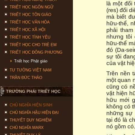
là một đối
TRIẾT HỌC NGÔN NGỮ
(res) đối 
TRIẾT HỌC TÔN GIÁO
mà biết đư
TRIẾT HỌC VĂN HÓA
hữu-thể, n
phải tham
TRIẾT HỌC XÃ HỘI
nhưng tôi 
TRIẾT HỌC TÌNH YÊU
hữu-thể mà
TRIẾT HỌC CHO TRẺ EM
đó (Da-sei
TRIẾT HỌC ĐÔNG PHƯƠNG
sự tôi đan
Triết học Phật giáo
của vật hiệ
TƯ TƯỞNG VIỆT NAM
Trên nền t
TRẦN ĐỨC THẢO
một quan n
cũng có nề
TRƯỜNG PHÁI TRIẾT HỌC
vật hiện h
hữu mới gi
CHỦ NGHĨA HIỆN SINH
không có t
những sự n
CHỦ NGHĨA HẬU HIỆN ĐẠI
tại đó là 
THUYẾT DUY NGHIỆM
nó gồm có
CHỦ NGHĨA MARX