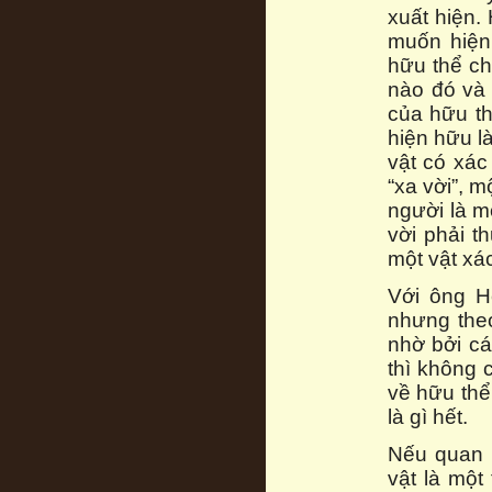
xuất hiện.
muốn hiện 
hữu thể chỉ
nào đó và 
của hữu th
hiện hữu l
vật có xác
“xa vời”, 
người là m
vời phải t
một vật xác
Với ông H
nhưng theo
nhờ bởi cá
thì không 
về hữu thể
là gì hết.
Nếu quan n
vật là một