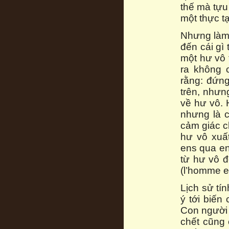
thế mà tựu
một thực tạ
Nhưng làm 
đến cái gì 
một hư vô 
ra không 
rằng: đứng
trên, nhưn
về hư vô. 
nhưng là c
cảm giác ch
hư vô xuất
ens qua ens
từ hư vô đ
(l’homme es
Lịch sử tí
ý tới biến
Con người 
chết cũng 