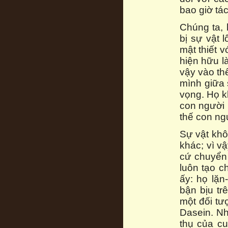
bao giờ tá
Chúng ta, 
bị sự vật 
mật thiết v
hiện hữu l
vậy vào th
mình giữa 
vọng. Họ k
con người 
thế con ng
Sự vật khô
khác; vì v
cứ chuyển 
luôn tạo c
ấy: họ lặn
bận bịu tr
một đối tư
Dasein. Nh
thụ của cu