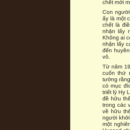
chết mới m
Con người
ấy là một 
chết là đi
nhận lấy n
Không ai có
nhận lấy cá
đến huyền
vô.
Từ năm 192
cuốn thứ 
tưởng rằng
có mục đí
triết lý H
đề hữu th
trong các 
về hữu thể
người khở
một nghiê