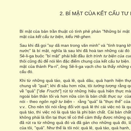
2. BÍ MẬT CỦA KẾT CẤU TƯ 
Bí mật của bản trần thuật có tính phê phán "Những bí mật c
mật của
kết cấu tư biện, kiểu Hê-ghen.
Sau khi đã gọi "sự dã man trong văn minh" và "tình trạng k
nước" là bí mật, nghĩa là sau khi đã hoà tan những cái đ
Sê-li-ga buộc "bí mật" phải bắt đầu
lịch trình tư biện của 
thôi cũng đủ để nói lên đặc điểm chung của kết cấu tư biện
mật của thành Pa-ri", ông Sê-li-ga vạch cho ta thấy
những c
cấu đó.
Khi từ những quả táo, quả lê, quả dâu, quả hạnh hiện thự
chung về
"quả"
; khi đi sâu hơn nữa, tôi
tưởng tượng
rằng qu
về "quả" ["
die Frucht"
] rút từ những hiệu quả hiện thực mà 
ngoài bản thân tôi và hơn nữa còn là bản chất
thực sự
của
nói - theo
ngôn ngữ tư biện -
rằng "quả" là "thực thể" của
v.v.. Cho nên tôi nói rằng đối với quả lê thì cái việc nó là qu
quả táo, thì việc nó là quả táo là phi bản chất. Cái bản chấ
không phải là tồn tại thực tế có thể cảm thấy được những q
đã rút ra từ những quả đó và đã gán cho những quả đó, l
của tôi, "quả". Như thế là tôi nói: quả lê, quả táo, quả hạnh,