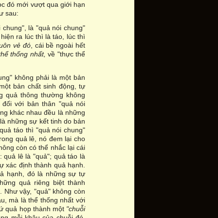
học đó mới vượt qua giới hạn
hư sau:
ói chung", là "quả nói chung"
ện ra lúc thì là táo, lúc thì
muôn vẻ đó
, cái bề ngoài hết
thể thống nhất,
về "thực thể
chung" không phải là một bản
một bản chất sinh động, tự
ng quả thông thường không
 đối với bản thân "quả nói
ường khác nhau đều là những
 là những sự kết tinh do bản
quả táo thì "quả nói chung"
trong quả lê, nó đem lại cho
hông còn có thể nhắc lại cái
quả lê là "quả"; quả táo là
tự xác định thành quả hạnh.
ả hạnh, đó là những sự tự
hững quả riêng biệt thành
. Như vậy, "quả" không còn
u, mà là thể thống nhất với
hứ quả họp thành một
"chuỗi
ong mỗi khâu của chuỗi đó,