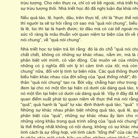
trừu tượng. Cho nên thực ra, chỉ có vẻ bề ngoài, nhà triết 
sự trừu tượng thôi. Nhà triết học đó đã nghị luận đại khái n
Nếu quả táo, lê, hạnh, dâu, trên thực tế, chỉ là "thực thể n
thì người ta sẽ tự hỏi rằng cớ sao mà "quả nói chung", biểu hi
là lê, lúc thì lại là hạnh được; từ đâu mà có
cái bề ngoài 
sức rõ ràng là mâu thuẫn với quan niệm tư biện của tôi về
nói chung", về "quả nói chung".
Nhà triết học tư biện trả lời rằng: đó là do chỗ "quả nói 
chất chết, không có những sự khác nhau, nằm im, mà là 
phân biệt với mình, có vận động. Cái muôn vẻ của nhữ
những có ý nghĩa đối với lý trí cảm tính
của tôi
, mà còn
chung" nữa, đối với lý tính tư biện nữa. Các quả thông th
biểu hiện khác nhau của đời sống của
"quả thống nhất"
; đó
thân "quả nói chung" tạo ra. Bởi vậy, chẳng hạn như trong 
đem lại cho nó một tồn tại hiện có dưới cái dáng quả táo, 
nó một tồn tại hiện có dưới cái dáng quả lê. Vậy ở đây đã k
quan điểm xuất phát từ quan niệm về thực thể mà nói rằng: 
"quả"; quả hạnh là "quả" tự xác định thành quả táo; "quả" 
Những sự khác nhau phân biệt những quả táo, quả lê, qu
phân biệt của "quả", những sự khác nhau ấy làm cho n
những vòng khâu trong quá trình sống của "quả nói chung"
là thể thống nhất không có nội dung, không có sự khác nha
tính cách là sự
tổng hợp,
với tính cách
"tổng thể"
của các t
bị phân chia một cách hữu cơ gồm những vòng khâu"
. Tr