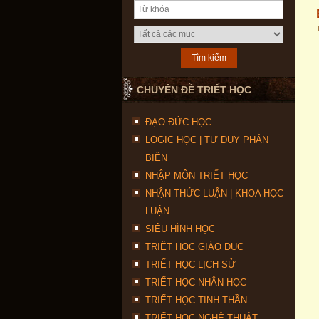
CHUYÊN ĐỀ TRIẾT HỌC
ĐẠO ĐỨC HỌC
LOGIC HỌC | TƯ DUY PHẢN
BIỆN
NHẬP MÔN TRIẾT HỌC
NHẬN THỨC LUẬN | KHOA HỌC
LUẬN
SIÊU HÌNH HỌC
TRIẾT HỌC GIÁO DỤC
TRIẾT HỌC LỊCH SỬ
TRIẾT HỌC NHÂN HỌC
TRIẾT HỌC TINH THẦN
TRIẾT HỌC NGHỆ THUẬT