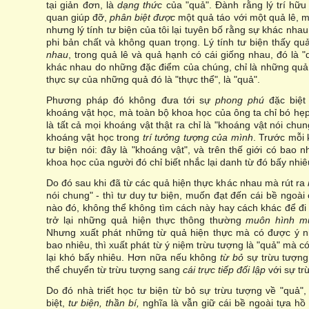
tại giản đơn, là
dạng thức
của "quả". Đành rằng lý trí hữu
quan giúp đỡ,
phân biệt được
một quả táo với một quả lê, m
nhưng lý tính tư biện của tôi lại tuyên bố rằng sự khác nha
phi bản chất và không quan trọng. Lý tính tư biện thấy qu
nhau
, trong quả lê và quả hạnh có cái giống nhau, đó là
khác nhau do những đặc điểm của chúng, chỉ là những quả 
thực sự của những quả đó là "thực thể", là "quả".
Phương pháp đó không đưa tới sự
phong phú
đặc biệ
khoáng vật học, mà toàn bộ khoa học của ông ta chỉ bó hẹp
là tất cả mọi khoáng vật thật ra chỉ là "khoáng vật nói chun
khoáng vật học trong
trí tưởng tượng của mình
. Trước mỗi 
tư biện nói: đây là "khoáng vật", và trên thế giới có bao 
khoa học của người đó chỉ biết nhắc lại danh từ đó bấy nhiêu
Do đó sau khi đã từ các quả hiện thực khác nhau mà rút ra
nói chung" - thì tư duy tư biện, muốn đạt đến cái bề ngoài
nào đó, không thể không tìm cách này hay cách khác để đi 
trở lại những quả hiện thực thông thường
muôn hình m
Nhưng xuất phát những từ quả hiện thực mà có được ý ni
bao nhiêu, thì xuất phát từ ý niệm trừu tượng là "quả" mà 
lại khó bấy nhiêu. Hơn nữa nếu không
từ bỏ
sự trừu tượng
thể chuyển từ trừu tượng sang
cái trực tiếp đối lập
với sự t
Do đó nhà triết học tư biện từ bỏ sự trừu tượng về "quả"
biệt,
tư biện, thần bí,
nghĩa là vẫn giữ cái bề ngoài tựa h