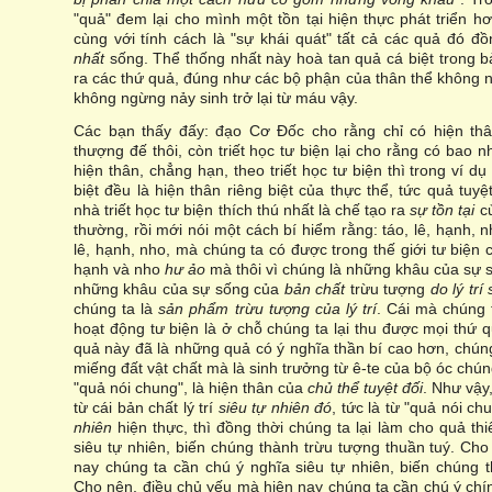
"quả" đem lại cho mình một tồn tại hiện thực phát triển hơ
cùng với tính cách là "sự khái quát" tất cả các quả đó đồ
nhất
sống. Thể thống nhất này hoà tan quả cá biệt trong bả
ra các thứ quả, đúng như các bộ phận của thân thể không n
không ngừng nảy sinh trở lại từ máu vậy.
Các bạn thấy đấy: đạo Cơ Đốc cho rằng chỉ có hiện t
thượng đế thôi, còn triết học tư biện lại cho rằng có bao n
hiện thân, chẳng hạn, theo triết học tư biện thì trong ví dụ
biệt đều là hiện thân riêng biệt của thực thể, tức quả tuy
nhà triết học tư biện thích thú nhất là chế tạo ra
sự tồn tại
c
thường, rồi mới nói một cách bí hiểm rằng: táo, lê, hạnh, 
lê, hạnh, nho, mà chúng ta có được trong thế giới tư biện c
hạnh và nho
hư ảo
mà thôi vì chúng là những khâu của sự s
những khâu của sự sống của
bản chất
trừu tượng
do lý trí
chúng ta là
sản phẩm trừu tượng của lý trí
. Cái mà chúng 
hoạt động tư biện là ở chỗ chúng ta lại thu được mọi thứ
quả này đã là những quả có ý nghĩa thần bí cao hơn, chún
miếng đất vật chất mà là sinh trưởng từ ê-te của bộ óc chún
"quả nói chung", là hiện thân của
chủ thể tuyệt đối
. Như vậy,
từ cái bản chất lý trí
siêu tự nhiên đó
, tức là từ "quả nói c
nhiên
hiện thực, thì đồng thời chúng ta lại làm cho quả th
siêu tự nhiên, biến chúng thành trừu tượng thuần tuý. Ch
nay chúng ta cần chú ý nghĩa siêu tự nhiên, biến chúng t
Cho nên, điều chủ yếu mà hiện nay chúng ta cần chú ý ch