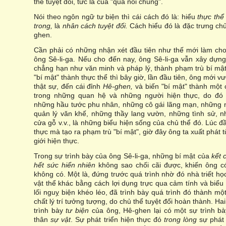
thể tuyệt đối, tức là của "quả nói chung".
Nói theo ngôn ngữ tư biện thì cái cách đó là: hiểu
thực thể
trong,
là
nhân cách tuyệt đối.
Cách hiểu đó là đặc trưng c
ghen.
Cần phải có những nhận xét đầu tiên như thế mới làm cho
ông Sê-li-ga. Nếu cho đến nay, ông Sê-li-ga vẫn xây dựn
chẳng hạn như văn minh và pháp lý, thành phạm trù bí mật
"bí mật" thành thực thể thì bây giờ, lần đầu tiên, ông mới v
thật sự, đến cái đỉnh
Hê-ghen,
và biến "bí mật" thành một 
trong những quan hệ và những người hiện thực, do đó
những hầu tước phu nhân, những cô gái lãng mạn, những 
quản lý văn khế, những thầy lang vườn, những tình sử, 
cửa gỗ v.v., là những biểu hiện sống của chủ thể đó. Lúc đầ
thực mà tạo ra phạm trù "bí mật", giờ đây ông ta xuất phát 
giới hiện thực.
Trong sự trình bày của ông Sê-li-ga, những bí mật của
kết 
hết sức hiển nhiên
không sao chối cãi được, khiến ông 
không có. Một là, đứng trước quá trình nhờ đó nhà triết họ
vật thể khác bằng cách lợi dụng trực qua cảm tính và biểu
lối nguỵ biện khéo léo, đã trình bày quá trình đó thành mộ
chất lý trí tưởng tượng, do chủ thể tuyệt đối hoàn thành. Ha
trình bày
tư biện
của ông, Hê-ghen lại có một sự trình b
thân
sự vật
. Sự phát triển hiện thực đó
trong lòng
sự phát 