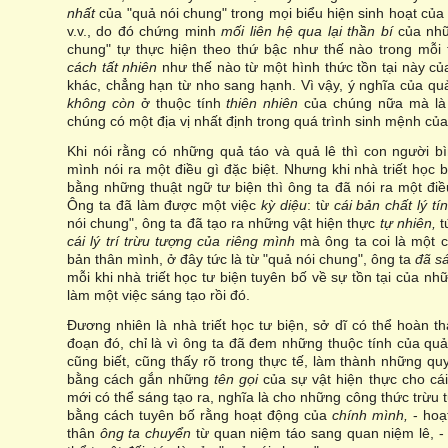
nhất
của "quả nói chung" trong mọi biểu hiện sinh hoạt của n
v.v., do đó chứng minh
mối liên hệ qua lại thần bí
của nhữ
chung" tự thực hiện theo thứ bậc như thế nào trong mỗ
cách tất nhiên
như thế nào từ một hình thức tồn tại này củ
khác, chẳng hạn từ nho sang hạnh. Vì vậy, ý nghĩa của q
không còn
ở thuộc tính
thiên nhiên
của chúng nữa mà là 
chúng có một địa vị nhất định trong quá trình sinh mệnh của 
Khi nói rằng có những quả táo và quả lê thì con người 
mình nói ra một điều gì đặc biệt. Nhưng khi nhà triết học b
bằng những thuật ngữ tư biện thì ông ta đã nói ra một đi
Ông ta đã làm được một việc
kỳ diệu
: từ
cái bản chất lý t
nói chung", ông ta đã tạo ra những vật hiện thực
tự nhiên,
t
cái lý trí trừu tượng của riêng mình
mà ông ta coi là một 
bản thân mình, ở đây tức là từ "quả nói chung", ông ta
đã s
mỗi khi nhà triết học tư biện tuyên bố về sự tồn tại của nh
làm một việc sáng tạo rồi đó.
Đương nhiên là nhà triết học tư biện, sở dĩ có thể hoàn 
đoạn đó, chỉ là vì ông ta đã đem những thuộc tính của quả 
cũng biết, cũng thấy rõ trong thực tế, làm thành những q
bằng cách gắn những
tên gọi
của sự vật hiện thực cho cái 
mới có thể sáng tạo ra, nghĩa là cho những công thức trừu t
bằng cách tuyên bố rằng hoạt động của
chính mình,
- hoạ
thân
ông ta chuyển
từ quan niệm táo sang quan niệm lê, -