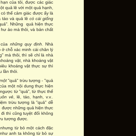
 hạn của tôi, được các giác
ột quả lê với một quả hạnh,
u có thể cảm giác được ấy là
ả táo và quả lê
có cái giống
 "quả". Những quả hiện thực
hư ảo mà thôi, và bản chất
t của
những quy định
. Nhà
 ở chỗ xác minh cái chân lý
g" mà thôi, thì sẽ chỉ là nhà
khoáng vật, nhà khoáng vật
nhiêu khoáng vật thực sự thì
 lần thôi.
một
"quả" trừu tượng - "quả
 của một nội dung thực hiện
ngược từ "quả", từ thực thể
uôn vẻ
, lê, táo, hạnh, v.v..
ệm trừu tượng là "quả" dễ
có được những quả hiện thực
 đi thì cũng tuyệt đối không
rừu tượng được.
, nhưng từ bỏ một cách đặc
ồ như anh ta không từ bỏ sự