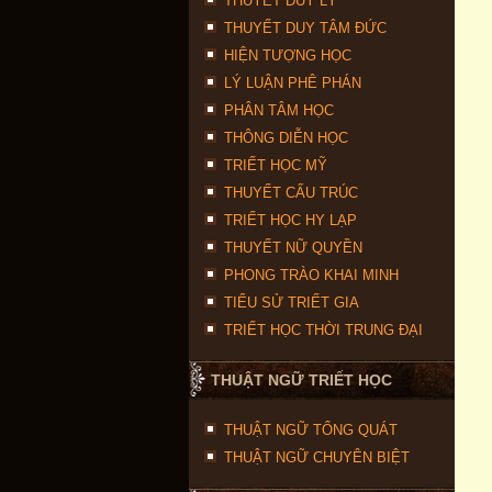
THUYẾT DUY LÝ
THUYẾT DUY TÂM ĐỨC
HIỆN TƯỢNG HỌC
LÝ LUẬN PHÊ PHÁN
PHÂN TÂM HỌC
THÔNG DIỄN HỌC
TRIẾT HỌC MỸ
THUYẾT CẤU TRÚC
TRIẾT HỌC HY LẠP
THUYẾT NỮ QUYỀN
PHONG TRÀO KHAI MINH
TIỂU SỬ TRIẾT GIA
TRIẾT HỌC THỜI TRUNG ĐẠI
THUẬT NGỮ TRIẾT HỌC
THUẬT NGỮ TỔNG QUÁT
THUẬT NGỮ CHUYÊN BIỆT