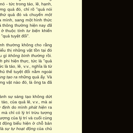
ó - tức trong táo, lê, hạnh,
ng quả đó, chỉ rõ "quả nói
i thứ quả đó và chuyển
một
a mình, sang một hình thức
uả thông thường hiện nay
đã
ở thuộc tính
tư biện
khiến
"quả tuyệt đối".
bình thường không cho rằng
iểu thị những vật tồn tại đó
ều gì
không bình thường
rồi.
ính
phi hiện thực, tức là "quả
ức là táo, lê, v.v., nghĩa là từ
chủ thể tuyệt đối nằm ngoài
áng tạo ra
những quả ấy. Và
ững vật nào đó, là ông ta đã
thành sự sáng tạo không dứt
táo, của quả lê, v.v., mà ai
uy định do mình
phát hiện
ra
mà chỉ có lý trí trừu tượng
ượng của lý trí và cuối cùng
t động biểu hiện ở chỗ bản
 là
sự tự hoạt động
của chủ