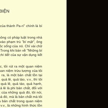
BIỆN
ủa thành Pa-ri" chính là bí
hông có pháp luật trong nhà
ó vào phạm trù
"bí mật"
, ông
cuộc sống
của nó. Chỉ vài chữ
. Trong khi bàn về "Những bí
hi tiết
của sự vận dụng kết
c, tôi rút ra một quan niệm
an niệm trừu tượng của tôi
ra, là một bản chất tồn tại
 quả lê, quả táo, v.v., thì tôi
 quả lê, quả táo, quả hạnh,
ả lê là phi bản chất, đối với
t của những quả đó, tôi nói,
uả đó, mà là bản chất mà tôi
à bản chất trong quan niệm
 v.v., là những hình thức tồn