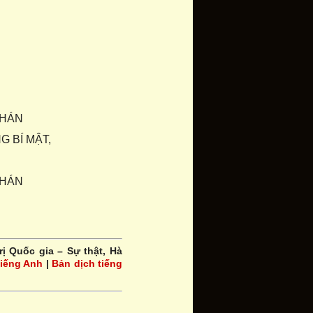
PHÁN
 BÍ MẬT,
PHÁN
trị Quốc gia – Sự thật, Hà
tiếng Anh
|
Bản dịch tiếng