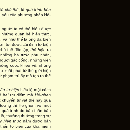
là
chủ thể
, là
quá trình bên
hủ yếu của phương pháp Hê-
 người ta có thể hiểu được
g những quan hệ hiện thực,
, và như thế là ông đã biến
ươn tới được cái đỉnh tư biện
chủ thể độc lập,
thể hiện
ra
 những bá tước phu nhân,
người gác cổng, những viên
những cuộc khiêu vũ, những
u xuất phát từ thế giới hiện
từ phạm trù ấy mà tạo ra thế
cấu
tư biện
biểu lộ một cách
có
hai
ưu điểm mà
Hê-ghen
c chuyển từ vật thể này qua
 tượng thì Hê-ghen, với một
t quá trình do bản thân bản
i là, thường thường trong sự
ày
hiện thực
nắm được bản
triển tư biện của khái niệm