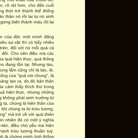
n, rõ rệt hơn, cho đến cuối
ng thời trở thành
thể thống
n thân nó rồi lại tự nó sinh
gừng biến thành máu rồi lại
hân của
độc một mình
đấng
hiêu sự vật thì có bấy nhiêu
 trên, đối với nó mỗi quả cá
ệt đối. Cho nên điều mà các
ủa quả hiện thực, quả thông
nho đang tồn tại. Nhưng táo,
ùng lắm cũng chỉ là táo, lê,
ống của "quả nói chung", là
 sáng tạo ra,
do đó bản thân
ta cảm thấy thích thú trong
 quả hiện thực, nhưng những
g không phải sinh trưởng từ
g ta, chúng là hiện thân của
 khi chúng ta từ trừu tượng,
hung" mà trở về với quả
thiên
iên nhiên đó có một ý nghĩa
o nên, điều chủ yếu mà hiện
hành trừu tượng thuần tuý.
ính là chứng minh
tính thống