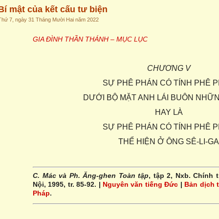
Bí mật của kết cấu tư biện
Thứ 7, ngày 31 Tháng Mười Hai năm 2022
GIA ĐÌNH THẦN THÁNH – MỤC LỤC
CHƯƠNG V
SỰ PHÊ PHÁN CÓ TÍNH PHÊ 
DƯỚI BỘ MẶT ANH LÁI BUÔN NHỮNG
HAY LÀ
SỰ PHÊ PHÁN CÓ TÍNH PHÊ 
THỂ HIỆN Ở ÔNG SÊ-LI-GA
C. Mác và Ph. Ăng-ghen Toàn tập
, tập 2, Nxb. Chính 
Nội, 1995, tr. 85-92. |
Nguyên văn tiếng Đức
|
Bản dịch 
Pháp
.