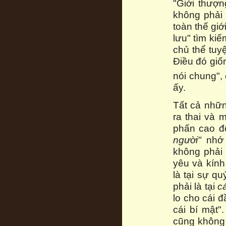
"Giới thượn
không phải 
toàn thế giớ
lưu" tìm kiếm
chủ thể tuy
Điều đó giố
nói chung", 
ấy.
Tất cả nhữn
ra thai và 
phấn cao độ
người"
nhớ 
không phải
yêu và kính
là tại sự q
phải là tại
c
lo cho cái đ
cái bí mật"
cũng không p