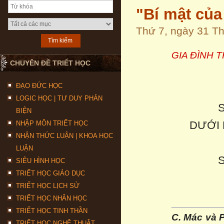
"Bí mật của
Thứ 7, ngày 31 T
GIA ĐÌNH 
CHUYÊN ĐỀ TRIẾT HỌC
ĐẠO ĐỨC HỌC
LOGIC HỌC | TƯ DUY PHẢN
BIỆN
DƯỚI 
NHẬP MÔN TRIẾT HỌC
NHẬN THỨC LUẬN | KHOA HỌC
LUẬN
SIÊU HÌNH HỌC
TRIẾT HỌC GIÁO DỤC
TRIẾT HỌC LỊCH SỬ
TRIẾT HỌC NHÂN HỌC
TRIẾT HỌC TINH THẦN
C. Mác và 
TRIẾT HỌC NGHỆ THUẬT