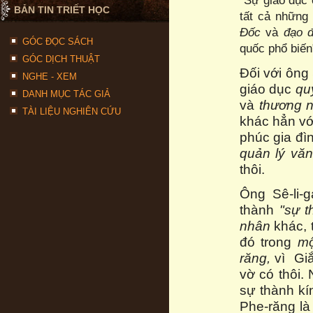
"Sự giáo dục 
BẢN TIN TRIẾT HỌC
tất cả những
Đốc
và
đạo 
GÓC ĐỌC SÁCH
quốc phổ biến
GÓC DỊCH THUẬT
Đối với ông 
NGHE - XEM
giáo dục
qu
DANH MỤC TÁC GIẢ
và
thương 
TÀI LIỆU NGHIÊN CỨU
khác hẳn vớ
phúc gia đìn
quản lý văn
thôi.
Ông Sê-li-
thành
"sự t
nhân
khác,
đó trong
mộ
răng,
vì Gi
vờ có thôi.
sự thành kín
Phe-răng là