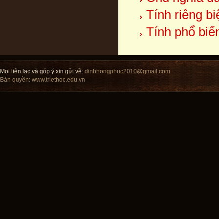
Tính riêng b
Tính phổ biế
Mọi liên lạc và góp ý xin gửi về:
dinhhongphuc2010@gmail.com
.
Bản quyền:
www.triethoc.edu.vn