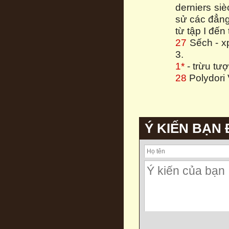
derniers siè
sử các đẳng
từ tập I đến 
27
Sếch - xp
3.
1*
- trừu tư
28
Polydori 
Ý KIẾN BẠN