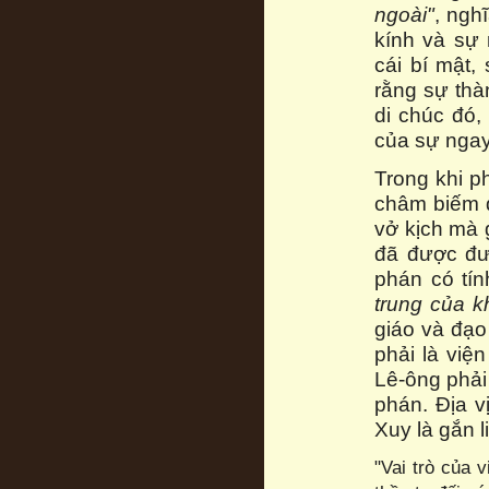
ngoài"
, ngh
kính và sự
cái bí mật,
rằng sự thà
di chúc đó,
của sự ngay
Trong khi p
châm biếm đ
vở kịch mà 
đã được đư
phán có tí
trung của k
giáo và đạo
phải là việ
Lê-ông phải
phán. Địa 
Xuy là gắn l
"Vai trò của 