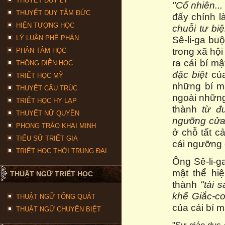
THUYẾT DUY LÝ
"Cố nhiên...
THUYẾT DUY TÂM ĐỨC
đấy chính l
HIỆN TƯỢNG HỌC
chuỗi tư bi
LÝ LUẬN PHÊ PHÁN
Sê-li-ga buộ
trong xã hộ
PHÂN TÂM HỌC
ra cái bí m
THÔNG DIỄN HỌC
đặc biệt
của
TRIẾT HỌC MỸ
những bí m
THUYẾT CẤU TRÚC
ngoài những
TRIẾT HỌC HY LẠP
thành
từ đ
THUYẾT NỮ QUYỀN
ngưỡng
cử
PHONG TRÀO KHAI MINH
ở chỗ tất c
TIỂU SỬ TRIẾT GIA
cái ngưỡng 
TRIẾT HỌC THỜI TRUNG ĐẠI
Ông Sê-li-ga
mật thể hi
THUẬT NGỮ TRIẾT HỌC
thành
"tài 
khế Giắc-c
THUẬT NGỮ TỔNG QUÁT
của cái bí 
THUẬT NGỮ CHUYÊN BIỆT