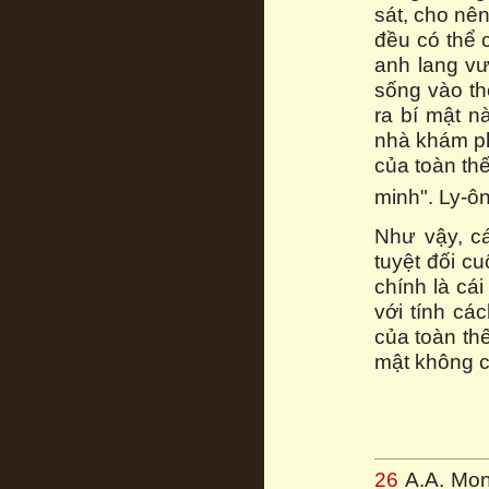
sát, cho nê
đều có thể 
anh lang vư
sống vào t
ra bí mật n
nhà khám ph
của toàn thế
minh". Ly-ô
Như vậy, cá
tuyệt đối cu
chính là cái
với tính các
của toàn th
mật không cò
26
A.A. Mont