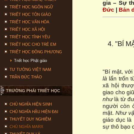
gia – Sự th
TRIẾT HỌC NGÔN NGỮ
Đức
|
Bản d
TRIẾT HỌC TÔN GIÁO
TRIẾT HỌC VĂN HÓA
TRIẾT HỌC XÃ HỘI
TRIẾT HỌC TÌNH YÊU
4. "BÍ
TRIẾT HỌC CHO TRẺ EM
TRIẾT HỌC ĐÔNG PHƯƠNG
Triết học Phật giáo
TƯ TƯỞNG VIỆT NAM
"Bí mật, với
TRẦN ĐỨC THẢO
là
lẩn trốn 
xã hội thư
TRƯỜNG PHÁI TRIẾT HỌC
giao cho gi
như
là từ đ
CHỦ NGHĨA HIỆN SINH
người còn 
CHỦ NGHĨA HẬU HIỆN ĐẠI
mật.
Như v
giáo dục là
THUYẾT DUY NGHIỆM
sự thô bạo 
CHỦ NGHĨA MARX