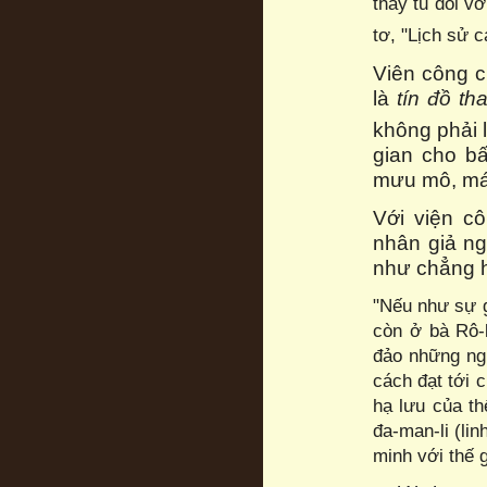
thầy tu đối vớ
tơ, "Lịch sử c
Viên công c
là
tín đồ th
không phải l
gian cho b
mưu mô, mán
Với viện c
nhân giả ng
như chẳng h
"Nếu như sự g
còn ở bà Rô
đảo những ng
cách đạt tới 
hạ lưu của th
đa-man-li (li
minh với thế g