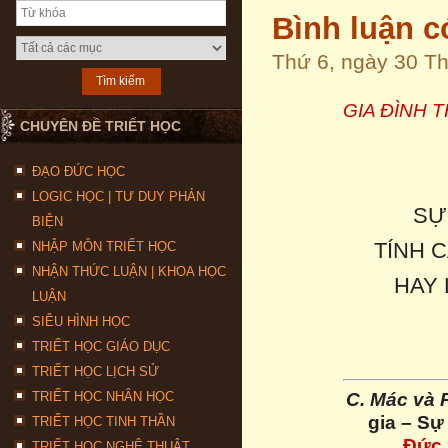
Bình luận c
Thứ 6, ngày 30 T
GIA ĐÌNH 
CHUYÊN ĐỀ TRIẾT HỌC
ĐẠO ĐỨC HỌC
LOGIC HỌC | TƯ DUY PHẢN
SỰ
BIỆN
TÍNH 
NHẬP MÔN TRIẾT HỌC
NHẬN THỨC LUẬN | KHOA HỌC
HAY 
LUẬN
SIÊU HÌNH HỌC
TRIẾT HỌC GIÁO DỤC
TRIẾT HỌC LỊCH SỬ
C. Mác và 
TRIẾT HỌC NHÂN HỌC
gia – Sự 
TRIẾT HỌC TINH THẦN
Đức
TRIẾT HỌC NGHỆ THUẬT