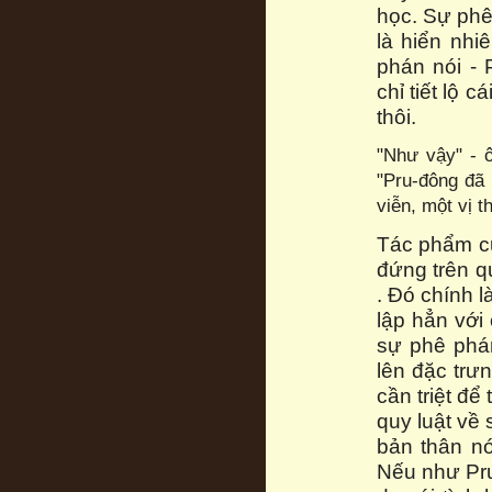
học. Sự phê
là hiển nhi
phán nói - 
chỉ tiết lộ 
thôi.
"Như vậy" - ô
"Pru-đông đã 
viễn, một vị t
Tác phẩm củ
đứng trên q
. Đó chính 
lập hẳn với
sự phê phán
lên đặc trư
cần triệt để
quy luật về
bản thân nó,
Nếu như Pru-