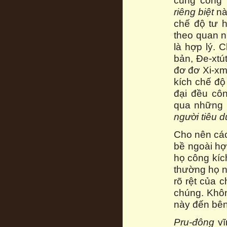
cũng công
riêng biệt
nà
chế độ tư h
theo quan ni
là hợp lý. 
bản, Đe-xtú
đơ đơ Xi-xm
kích chế độ
đại đều cô
qua những n
người tiêu d
Cho nên các
bề ngoài hợ
họ công kíc
thường họ n
rõ rệt của c
chúng. Khôn
này đến bên
Pru-đông
vĩ