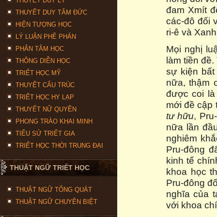
THUYẾT DUY LÝ
đam Xmít đố
THUYẾT DUY TÂM ĐỨC
các-đô đối 
HIỆN TƯỢNG HỌC
ri-ê và Xanh
LÝ LUẬN PHÊ PHÁN
Mọi nghị lu
PHÂN TÂM HỌC
làm tiền đề.
THÔNG DIỄN HỌC
sự kiện bất
TRIẾT HỌC MỸ
nữa, thậm 
THUYẾT CẤU TRÚC
được coi là
TRIẾT HỌC HY LẠP
mới đề cập t
THUYẾT NỮ QUYỀN
tư hữu
, Pr
PHONG TRÀO KHAI MINH
nữa lần đầu
TIỂU SỬ TRIẾT GIA
nghiêm khắc
TRIẾT HỌC THỜI TRUNG ĐẠI
Pru-đông đ
kinh tế chín
THUẬT NGỮ TRIẾT HỌC
khoa học th
Pru-đông đối
THUẬT NGỮ TỔNG QUÁT
nghĩa của 
THUẬT NGỮ CHUYÊN BIỆT
với khoa chín