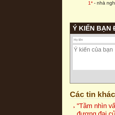
1*
- nhà ng
Ý KIẾN BẠN
Các tin khá
"Tầm nhìn vấ
đương đại c