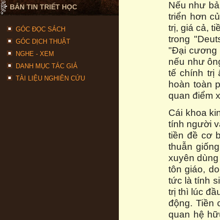
Nếu như bản
BẢN TIN TRIẾT HỌC
triển hơn c
trị, giá cả,
GÓC ĐỌC SÁCH
trong "Deut
GÓC DỊCH THUẬT
"Đại cương 
NGHE - XEM
nếu như ông
DANH MỤC TÁC GIẢ
tế chính tr
TÀI LIỆU NGHIÊN CỨU
hoàn toàn p
quan điểm xé
Cái khoa kin
tính người 
tiền đề cơ 
thuẫn giốn
xuyên dùng 
tôn giáo, d
tức là tính 
trị thì lúc 
động. Tiền 
quan hệ hữ