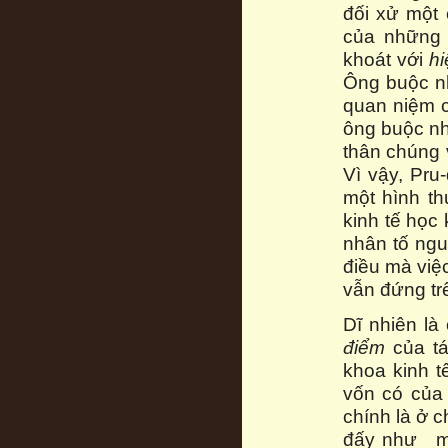
đối xử một 
của những 
khoát với
hi
Ông buộc nh
quan niệm c
ông buộc nh
thân chúng 
Vì vậy, Pru
một hình t
kinh tế học
nhân tố ngu
điều mà việ
vẫn đứng trê
Dĩ nhiên l
điểm
của tá
khoa kinh t
vốn có của 
chính là ở 
đấy như một