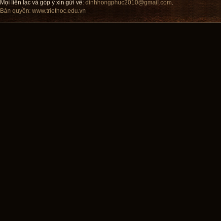
Mọi liên lạc và góp ý xin gửi về:
dinhhongphuc2010@gmail.com
.
Bản quyền:
www.triethoc.edu.vn