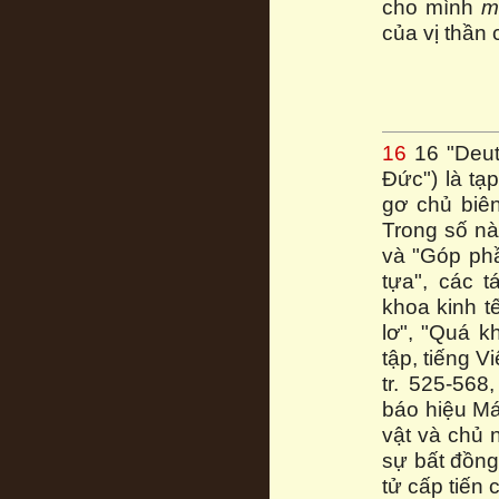
cho mình
m
của vị thần 
16
16 "Deut
Đức") là tạ
gơ chủ biê
Trong số n
và "Góp phầ
tựa", các 
khoa kinh t
lơ", "Quá k
tập, tiếng V
tr. 525-56
báo hiệu M
vật và chủ 
sự bất đồng
tử cấp tiến 