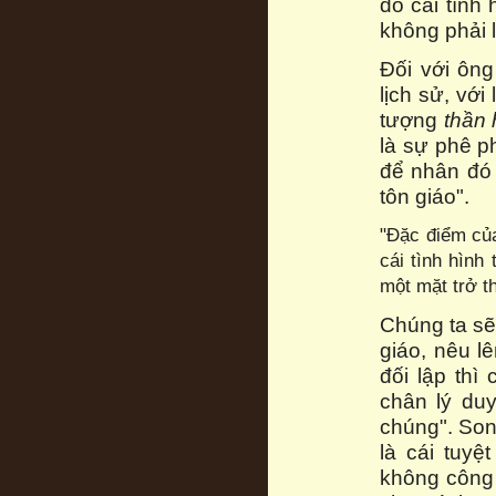
do cái tình
không phải 
Đối với ông
lịch sử, với
tượng
thần 
là sự phê p
để nhân đó 
tôn giáo".
"Đặc điểm của
cái tình hình
một mặt trở t
Chúng ta sẽ
giáo, nêu lê
đối lập thì
chân lý duy
chúng". Son
là cái tuyệ
không công 