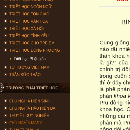
TRIẾT HỌC NGÔN NGỮ
TRIẾT HỌC TÔN GIÁO
BÌ
TRIẾT HỌC VĂN HÓA
TRIẾT HỌC XÃ HỘI
TRIẾT HỌC TÌNH YÊU
Cũng giống 
TRIẾT HỌC CHO TRẺ EM
nào tất nhi
TRIẾT HỌC ĐÔNG PHƯƠNG
thân khoa h
Triết học Phật giáo
là gì?" củ
TƯ TƯỞNG VIỆT NAM
chính trị đố
TRẦN ĐỨC THẢO
trong cuốn 
thì ở đây c
TRƯỜNG PHÁI TRIẾT HỌC
là phê phán
phán
khoa k
CHỦ NGHĨA HIỆN SINH
Pru-đông hi
khoa học. C
CHỦ NGHĨA HẬU HIỆN ĐẠI
những cái m
THUYẾT DUY NGHIỆM
phán mà Pru
CHỦ NGHĨA MARX
nông đối vớ