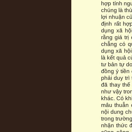
hợp tính ng
chúng là thù
lợi nhuận c
định rất hợ
dụng xã hộ
rằng giá tr
chẳng có q
dụng xã hội
là kết quả 
tư bản tự d
đồng ý tiền
phải duy tr
đã thay th
như vậy tro
khác. Có kh
mâu thuẫn 
nội dung ch
trong trườn
nhận thức 