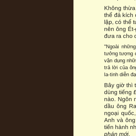
Không thừa 
thể đả kích
lập, có thể 
nên ông Ét-
đưa ra cho 
"Ngoài những 
tưởng tượng c
vận dụng nhữn
trả lời của ô
la-tinh diễn đ
Bây giờ thì
dùng tiếng
nào. Ngôn n
dầu ông Ra
ngoại quốc
Anh và ông
tiến hành n
phán mới
.