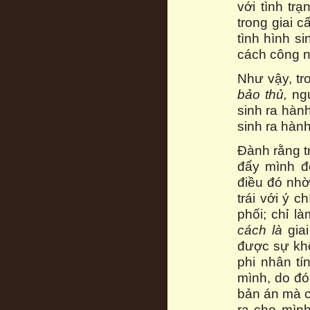
với tình tr
trong giai 
tình hình si
cách công nh
Như vậy, tr
bảo thủ,
ngư
sinh ra hành
sinh ra hàn
Đành rằng t
đẩy mình đ
điều đó nhờ
trái với ý 
phối; chỉ l
cách là
giai
được sự khố
phi nhân tí
mình, do đó
bản án mà ch
ra cho mìn