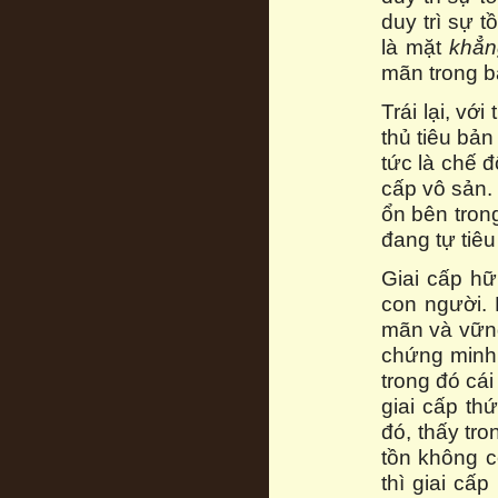
duy trì sự t
là mặt
khẳn
mãn trong b
Trái lại, vớ
thủ tiêu bản
tức là chế đ
cấp vô sản.
ổn bên trong
đang tự tiêu 
Giai cấp hữ
con người.
mãn và vững
chứng min
trong đó cá
giai cấp th
đó, thấy tro
tồn không c
thì giai cấp