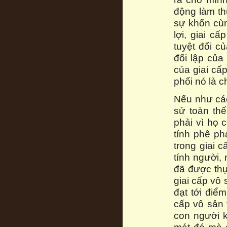
động làm th
sự khốn cùn
lợi, giai c
tuyệt đối củ
đối lập của
của giai cấp
phối nó là c
Nếu như các 
sử toàn thế
phải vì họ 
tính phê ph
trong giai 
tính người,
đã được thực
giai cấp vô 
đạt tới điểm
cấp vô sản 
con người k