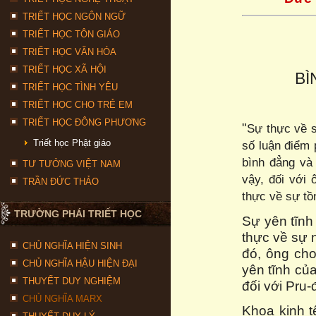
TRIẾT HỌC NGÔN NGỮ
TRIẾT HỌC TÔN GIÁO
TRIẾT HỌC VĂN HÓA
TRIẾT HỌC XÃ HỘI
BÌ
TRIẾT HỌC TÌNH YÊU
TRIẾT HỌC CHO TRẺ EM
TRIẾT HỌC ĐÔNG PHƯƠNG
"
Sự thực về s
Triết học Phật giáo
số luận điểm 
bình đẳng và
TƯ TƯỞNG VIỆT NAM
vậy, đối với 
TRẦN ĐỨC THẢO
thực về sự tồn
TRƯỜNG PHÁI TRIẾT HỌC
Sự yên tĩnh
thực về sự 
CHỦ NGHĨA HIỆN SINH
đó, ông cho
CHỦ NGHĨA HẬU HIỆN ĐẠI
yên tĩnh củ
THUYẾT DUY NGHIỆM
đối với Pru-
CHỦ NGHĨA MARX
Khoa kinh t