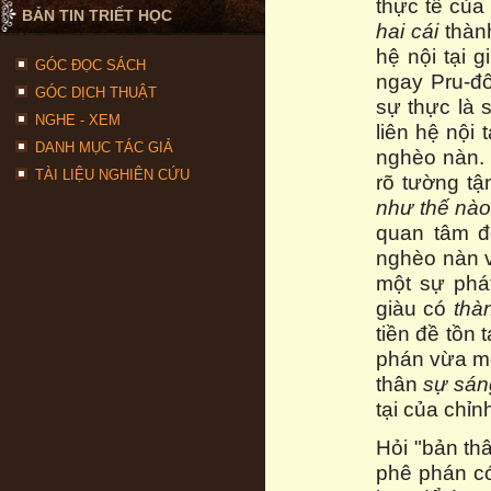
thực tế củ
BẢN TIN TRIẾT HỌC
hai cái
thàn
hệ nội tại 
GÓC ĐỌC SÁCH
ngay Pru-đô
GÓC DỊCH THUẬT
sự thực là 
NGHE - XEM
liên hệ nội 
DANH MỤC TÁC GIẢ
nghèo nàn. 
TÀI LIỆU NGHIÊN CỨU
rõ tường t
như thế nà
quan tâm đ
nghèo nàn v
một sự phá
giàu có
thà
tiền đề tồn 
phán vừa m
thân
sự sán
tại của chỉn
Hỏi "bản thâ
phê phán c