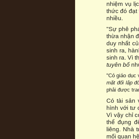
nhiệm vụ l
thức đó đạt 
nhiều.
"Sự phê phá
thừa nhận đi
duy nhất củ
sinh ra, hà
sinh ra. Vì 
tuyên bố
nh
"Có giáo dục 
mặt
đối lập đ
phải được tr
Có tài sản
hình với tư
Vì vậy chỉ 
thể đụng đ
liêng. Nhà
mối quan hệ