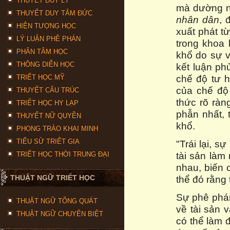
THUYẾT DUY LÝ
mà dường n
THUYẾT DUY TÂM ĐỨC
nhân dân
, 
HIỆN TƯỢNG HỌC
xuất phát t
LÝ LUẬN PHÊ PHÁN
trong khoa 
PHÂN TÂM HỌC
khổ do sự v
THÔNG DIỄN HỌC
kết luận ph
chế độ tư h
TRIẾT HỌC MỸ
của chế độ
THUYẾT CẤU TRÚC
thức rõ ràn
TRIẾT HỌC HY LẠP
phẫn nhất, 
THUYẾT NỮ QUYỀN
khổ.
PHONG TRÀO KHAI MINH
TIỂU SỬ TRIẾT GIA
"Trái lại, 
tài sản làm 
TRIẾT HỌC THỜI TRUNG ĐẠI
nhau, biến 
THUẬT NGỮ TRIẾT HỌC
thể đó rằng t
Sự phê phán
THUẬT NGỮ TỔNG QUÁT
về tài sản v
THUẬT NGỮ CHUYÊN BIỆT
có thể làm 