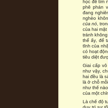
học để tìm 
phê phán v
đang nghiê
nghèo khôn
của nó
, tro
của hai mặt 
tránh không
thể ấy, để 
tĩnh của nhậ
có hoạt độn
tiêu diệt đ
Giai cấp vô
như vậy, ch
hai đều là 
là ở chỗ mỗi
như thế nào 
của một chỉn
Là chế độ t
duy trì
sự tồ