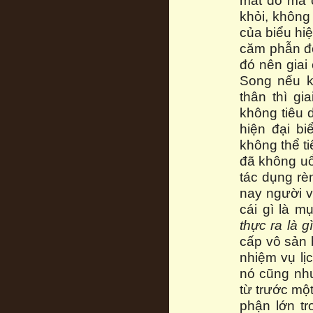
mát đó mà 
khỏi, không
của biểu hi
căm phẫn đối
đó nên giai
Song nếu k
thân thì g
không tiêu 
hiện đại bi
không thể ti
đã không uổ
tác dụng rè
nay người v
cái gì là m
thực ra là gì
cấp vô sản 
nhiệm vụ lị
nó cũng như
từ trước một
phận lớn t