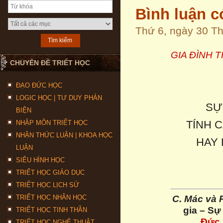
Bình luận c
Thứ 6, ngày 30 T
GIA ĐÌNH 
CHUYÊN ĐỀ TRIẾT HỌC
ĐẠO ĐỨC HỌC
LOGIC HỌC | TƯ DUY PHẢN
SỰ
BIỆN
TÍNH 
NHẬP MÔN TRIẾT HỌC
NHẬN THỨC LUẬN | KHOA HỌC
HAY 
LUẬN
SIÊU HÌNH HỌC
TRIẾT HỌC GIÁO DỤC
TRIẾT HỌC LỊCH SỬ
C. Mác và 
TRIẾT HỌC NHÂN HỌC
gia – Sự 
TRIẾT HỌC TINH THẦN
Đức
TRIẾT HỌC NGHỆ THUẬT