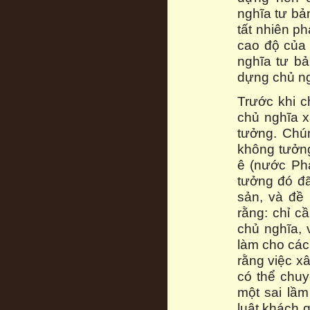
nghĩa tư bả
tất nhiên ph
cao độ của 
nghĩa tư bả
dựng chủ ngh
Trước khi c
chủ nghĩa x
tưởng. Chú
không tưởng
ê (nước Ph
tưởng đó đã
sản, và đề
rằng: chỉ c
chủ nghĩa, 
làm cho các
rằng việc xâ
có thể chuy
một sai lầm 
luật khách 