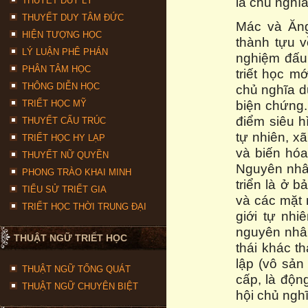
là chủ nghĩa
THUYẾT DUY LÝ
THUYẾT DUY TÂM ĐỨC
Mác và Ăng
HIỆN TƯỢNG HỌC
thành tựu v
LÝ LUẬN PHÊ PHÁN
nghiệm đấu 
PHÂN TÂM HỌC
triết học m
THÔNG DIỄN HỌC
chủ nghĩa du
biện chứng.
TRIẾT HỌC MỸ
điểm siêu h
THUYẾT CẤU TRÚC
tự nhiên, xã
TRIẾT HỌC HY LẠP
và biến hóa
THUYẾT NỮ QUYỀN
Nguyên nhân
PHONG TRÀO KHAI MINH
triển là ở 
TIỂU SỬ TRIẾT GIA
và các mặt 
TRIẾT HỌC THỜI TRUNG ĐẠI
giới tự nhi
nguyên nhân
THUẬT NGỮ TRIẾT HỌC
thái khác t
lập (vô sản 
THUẬT NGỮ TỔNG QUÁT
cấp, là độn
THUẬT NGỮ CHUYÊN BIỆT
hội chủ nghĩ