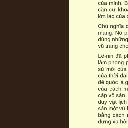
của mình. B
căn cứ khoa
lớn lao của 
Chủ nghĩa d
mạng. Nó ph
dùng những t
vũ trang ch
Lê-nin đã p
làm phong p
sử mới của 
của thời đạ
đế quốc là g
của cách m
cấp vô sản.
duy vật lịc
sản một vũ k
bằng cách m
dựng xã hội