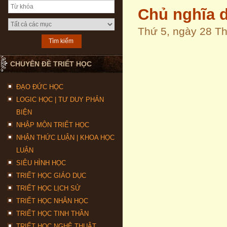
Chủ nghĩa d
Thứ 5, ngày 28 T
CHUYÊN ĐỀ TRIẾT HỌC
ĐẠO ĐỨC HỌC
LOGIC HỌC | TƯ DUY PHẢN
BIỆN
NHẬP MÔN TRIẾT HỌC
NHẬN THỨC LUẬN | KHOA HỌC
LUẬN
SIÊU HÌNH HỌC
TRIẾT HỌC GIÁO DỤC
TRIẾT HỌC LỊCH SỬ
TRIẾT HỌC NHÂN HỌC
TRIẾT HỌC TINH THẦN
TRIẾT HỌC NGHỆ THUẬT