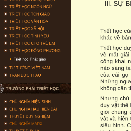
III. SỰ
TRIẾT HỌC NGÔN NGỮ
TRIẾT HỌC TÔN GIÁO
TRIẾT HỌC VĂN HÓA
TRIẾT HỌC XÃ HỘI
Triết học c
TRIẾT HỌC TÌNH YÊU
khác về bản 
TRIẾT HỌC CHO TRẺ EM
Triết học du
TRIẾT HỌC ĐÔNG PHƯƠNG
về mặt giải
Triết học Phật giáo
công khai n
nào sáng tạo
TƯ TƯỞNG VIỆT NAM
của cái gọi
TRẦN ĐỨC THẢO
Những người
không cần t
TRƯỜNG PHÁI TRIẾT HỌC
Nhưng chủ n
CHỦ NGHĨA HIỆN SINH
duy vật thế 
CHỦ NGHĨA HẬU HIỆN ĐẠI
giới chung
THUYẾT DUY NGHIỆM
vật và hiện 
CHỦ NGHĨA MARX
siêu hình. 