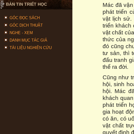
Mác đã vận 
BẢN TIN TRIẾT HỌC
phát triển 
vật lịch sử
GÓC ĐỌC SÁCH
triển khách
GÓC DỊCH THUẬT
vật chất của
NGHE - XEM
thức của ng
DANH MỤC TÁC GIẢ
đó cũng chư
TÀI LIỆU NGHIÊN CỨU
tư sản, thì
đấu tranh g
thể ra đời.
Cũng như tro
hội, sinh ho
hội. Mác đã
khách quan 
phát triển h
gia hoạt độn
có ăn, có u
vật chất tr
quyết định đ