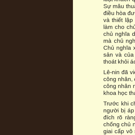
Sự mâu thuẫ
điều hòa đư
và thiết lậ
làm cho chủ
chủ nghĩa d
mà chủ ngh
Chủ nghĩa x
sản và của
thoát khỏi á
Lê-nin đã v
công nhân, c
công nhân n
khoa học th
Trước khi c
người bị áp
đích rõ rà
chống chủ n
giai cấp vô