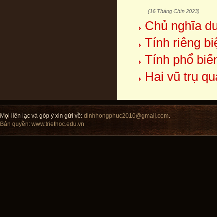
(16 Tháng Chín 2023)
Chủ nghĩa duy
Tính riêng b
Tính phổ biế
Hai vũ trụ q
Mọi liên lạc và góp ý xin gửi về:
dinhhongphuc2010@gmail.com
.
Bản quyền:
www.triethoc.edu.vn