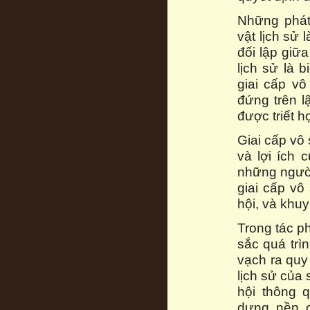
Những phát
vật lịch sử
đối lập giữ
lịch sử là 
giai cấp vô
đứng trên l
được triết h
Giai cấp vô 
và lợi ích 
những người 
giai cấp v
hội, và khu
Trong tác p
sắc quá trìn
vạch ra quy
lịch sử của
hội thông 
dựng nền c