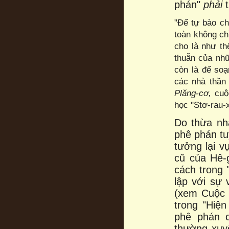
phán"
phải
"Để tự bào c
toàn không ch
cho là như t
thuẫn của nhữ
còn là để so
các nhà thần
Plăng-cơ,
cuộc
học "Stơ-rau-
Do thừa nh
phê phán tuy
tưởng lại v
cũ của Hê-
cách trong 
lập với sự 
(xem Cuộc đ
trong "Hiệ
phê phán c
thường xuy