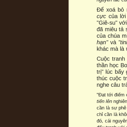
Để xoá bỏ 
cực
của lờ
"Giê-su" vớ
đã miêu tả
của chúa mộ
hạn"
và
"ti
khác mà là
Cuộc tranh
thần học Bo
trị" lúc bấ
thúc cuộc tr
nghe câu trả
"Đạt tới điểm
tiến
lên
nghiên 
cần là sự phê
chỉ cần là kh
đó, cái nguyê