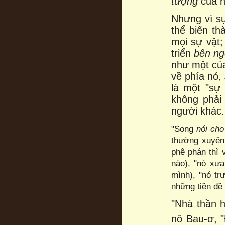
tượng
của n
Nhưng vì sự
thể biến thà
mọi sự vật;
triển
bên n
như một của
về phía nó
,
là một "sự
không phải
người khác.
"Song
nói cho
thường xuyê
phê phán thì v
nào), "nó xưa
mình), "nó t
những tiền đề 
"Nhà thần 
nô Bau-ơ, 