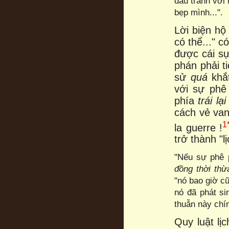
đấu tranh với 
bẹp mình...".
Lời biện hộ
có thể..." c
được cái sự
phán phải t
sử
quá
khắ
với sự phê
phía
trái lại
cách vẻ van
1
la guerre !
trở thành "l
"Nếu sự phê p
đồng thời
thừ
"nó bao giờ 
nó đã phát s
thuẫn này chí
Quy luật lị