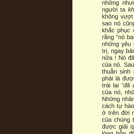
những nhượ
người ta
k
không vượt
sao nó cũ
khắc phục
rằng "nó ba
những yêu 
trị, ngay b
nữa ! Nó đ
của nó. Sau
thuẫn sinh
phải là đượ
trái lại
"đã 
của nó, nhữ
Những nhân
cách tự hào
ở trên đời 
của chúng t
được giải q
lòng hỗn đ