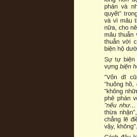
phán và n
quyết" tron
và vì mâu 
nữa, cho n
mâu thuẫn 
thuẫn với 
biện hộ dườ
Sự tự biện
vựng
biện h
"Vốn dĩ cũ
"huống hồ, 
"không nhữn
phê phán vỗ
"nếu như...
thừa nhận",
chẳng lẽ đ
vậy, không"..