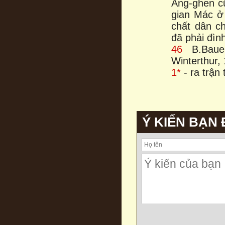
Ăng-ghen cũ
gian Mác ở 
chất dân ch
đã phải đìn
46
B.Bauer
Winterthur,
1*
- ra trận
Ý KIẾN BẠN