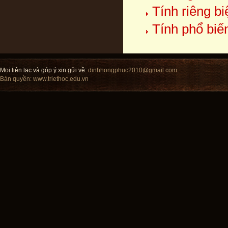
Tính riêng b
Tính phổ biế
Mọi liên lạc và góp ý xin gửi về:
dinhhongphuc2010@gmail.com
.
Bản quyền:
www.triethoc.edu.vn