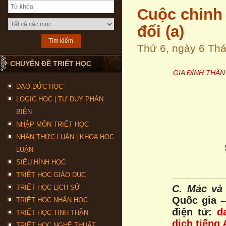
Cuộc chinh 
đối (a)
Thứ 6, ngày 6 Th
CHUYÊN ĐỀ TRIẾT HỌC
GIA ĐÌNH THẦ
ĐẠO ĐỨC HỌC
LOGIC HỌC | TƯ DUY PHẢN
BIỆN
NHẬP MÔN TRIẾT HỌC
NHẬN THỨC LUẬN | KHOA HỌC
LUẬN
SIÊU HÌNH HỌC
TRIẾT HỌC GIÁO DỤC
C. Mác và
TRIẾT HỌC LỊCH SỬ
Quốc gia –
TRIẾT HỌC NHÂN HỌC
điện tử:
d
TRIẾT HỌC TINH THẦN
dịch tiếng
TRIẾT HỌC NGHỆ THUẬT