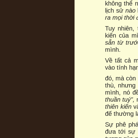
không thể 
lịch sử
nào
ra mọi thời 
Tuy nhiên,
kiến của m
sẵn từ trướ
mình.
Về tất cả m
vào tính hạ
đó, mà còn 
thù, nhưng 
mình, nó đ
thuần tuý",
n
thiên kiến
v
đế thường l
Sự phê phán
đưa tới sự 