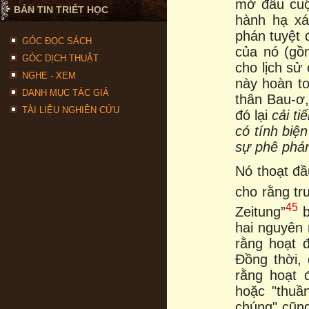
mở đầu cuộc
BẢN TIN TRIẾT HỌC
hành hạ xá
phán tuyệt 
GÓC ĐỌC SÁCH
của nó (gồ
GÓC DỊCH THUẬT
cho lịch sử
NGHE - XEM
này hoàn to
DANH MỤC TÁC GIẢ
thân Bau-ơ,
TÀI LIỆU NGHIÊN CỨU
đó lại
cải ti
có tính biệ
sự phê phán
Nó thoạt đầ
cho rằng tr
45
Zeitung”
b
hai nguyên
rằng hoạt 
Đồng thời,
rằng hoạt 
hoặc "thuầ
chúng" cũn