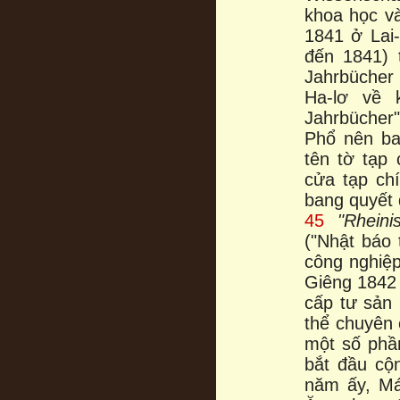
khoa học và
1841 ở Lai-
đến 1841) 
Jahrbücher 
Ha-lơ về 
Jahrbücher
Phổ nên ba
tên tờ tạp
cửa tạp chí
bang quyết 
45
"Rhein
("Nhật báo 
công nghiệp
Giêng 1842 
cấp tư sản 
thể chuyên 
một số phầ
bắt đầu cộn
năm ấy, Má