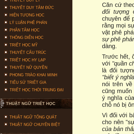
THUYẾT DUY LÝ
Căn cứ theo
THUYẾT DUY TÂM ĐỨC
đối tượng
c
HIỆN TƯỢNG HỌC
chuyên để 
LÝ LUẬN PHÊ PHÁN
rằng mọi sự
PHÂN TÂM HỌC
vật phê phá
THÔNG DIỄN HỌC
sự phê phá
dàng.
TRIẾT HỌC MỸ
THUYẾT CẤU TRÚC
Trước hết, 
TRIẾT HỌC HY LẠP
với
"quần c
THUYẾT NỮ QUYỀN
là đối tượ
PHONG TRÀO KHAI MINH
"biết
ý nghĩ
TIỂU SỬ TRIẾT GIA
nói trên v
cũng muố
TRIẾT HỌC THỜI TRUNG ĐẠI
ý nghĩa củ
THUẬT NGỮ TRIẾT HỌC
chỗ nó bị ô
Vì đối với b
THUẬT NGỮ TỔNG QUÁT
cho nên "sự
THUẬT NGỮ CHUYÊN BIỆT
của bản th