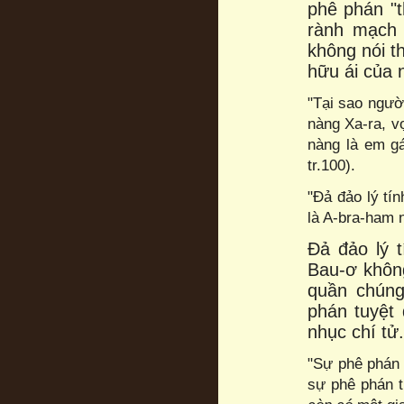
phê phán "t
rành mạch 
không nói t
hữu ái của 
"Tại sao ngườ
nàng Xa-ra, v
nàng là em gá
tr.100).
"Đả đảo lý tín
là A-bra-ham n
Đả đảo lý 
Bau-ơ không
quần chúng
phán tuyệt 
nhục chí tử.
"Sự phê phán 
sự phê phán t