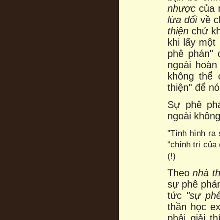
nhược
của 
lừa dối
về c
thiện
chứ k
khi lấy một
phê phán" 
ngoài hoàn 
không thể 
thiện" để nó
Sự phê phá
ngoài không 
"Tình hình r
"chính trị củ
(!)
Theo
nhà t
sự phê phán
tức
"sự phê
thần học e
phải giải t