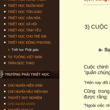
TRIẾT HỌC NGÔN NGỮ
TRIẾT HỌC TÔN GIÁO
TRIẾT HỌC VĂN HÓA
TRIẾT HỌC XÃ HỘI
3) CUỘC
TRIẾT HỌC TÌNH YÊU
TRIẾT HỌC CHO TRẺ EM
TRIẾT HỌC ĐÔNG PHƯƠNG
a- S
Triết học Phật giáo
TƯ TƯỞNG VIỆT NAM
TRẦN ĐỨC THẢO
Cuộc chinh
"
quần chún
TRƯỜNG PHÁI TRIẾT HỌC
"Hiện nay đối
CHỦ NGHĨA HIỆN SINH
Cũng trong 
CHỦ NGHĨA HẬU HIỆN ĐẠI
được rằng:
THUYẾT DUY NGHIỆM
CHỦ NGHĨA MARX
"Ngoài việc n