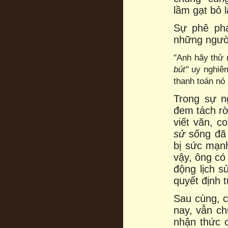
lầm gạt bỏ 
Sự phê phá
những người
"Anh hãy thử 
bút"
uy nghi
thanh toán nó 
Trong sự n
đem tách r
viết văn, co
sử
sống đã 
bị sức mạ
vậy, ông có
động lịch s
quyết định t
Sau cùng, c
nay, vẫn ch
nhận thức c