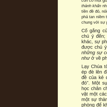
còn có
một gi
thành khẩn
nhữ
tiền đề đó, n
phá tan niềm 
chung với sự 
Cố gắng củ
chú ý đến;
khác, sự p
được chú ý
những sự c
như
ở về ph
Lạy Chúa t
ép đè lên đ
đề của kẻ đ
đó". Một s
học chân ch
vật một cá
một sự thàn
phòng để kh