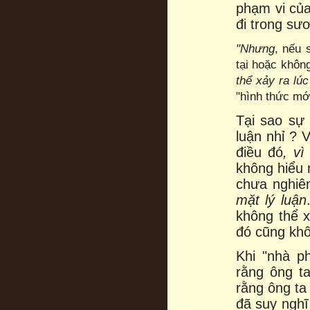
phạm vi của
đi trong sư
"Nhưng
, nếu 
tại hoặc không
thể xảy ra lúc
"hình thức mới
Tại sao sự 
luận nhỉ ? 
điều đó
, vì
không hiểu 
chưa nghiê
mặt lý luận
không thể 
đó cũng khô
Khi "nhà p
rằng ông t
rằng ông ta
đã suy nghĩ