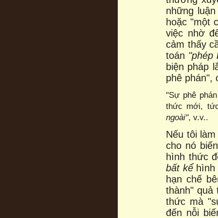
những luận 
hoặc "một cự
việc nhờ đ
cảm thấy cầ
toán
"phép 
biện pháp l
phê phán", 
"Sự phê phán
thức mới, tứ
ngoài"
, v.v..
Nếu tôi làm
cho nó biến
hình thức đ
bất
kể
hình
hạn chế bê
thành" quả 
thức mà "s
đến nỗi biế