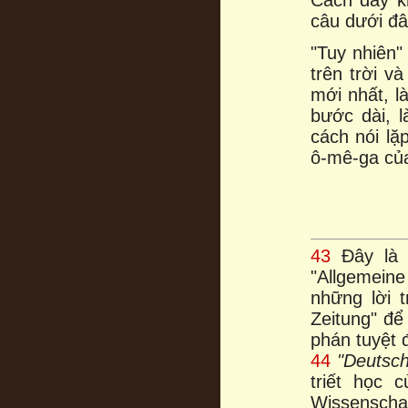
Cách đây k
câu dưới đâ
"Tuy nhiên"
trên trời v
mới nhất, l
bước dài, l
cách nói lặp
ô-mê-ga của
43
Đây là 
"Allgemeine
những lời t
Zeitung" để
phán tuyệt đ
44
"Deutsc
triết học 
Wissenschaf