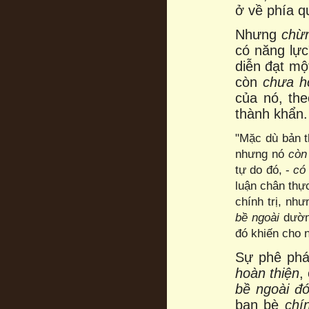
ở về phía q
Nhưng
chừ
có năng lực
diễn đạt mộ
còn
chưa h
của nó, th
thành khẩn.
"Mặc dù bản t
nhưng nó
cò
tự do đó, -
có 
luận chân thự
chính trị, nh
bề ngoài
dườn
đó khiến cho n
Sự phê phá
hoàn thiện
,
bề ngoài đ
bạn bè
chí