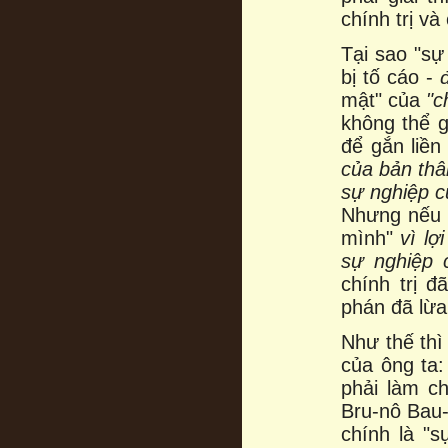
chính trị và
Tại sao "s
bị tố cáo -
mật" của
"c
không thể g
để gắn liền
của bản th
sự nghiệp c
Nhưng nếu 
mình"
vì lợ
sự nghiệp 
chính trị đ
phán đã lừa 
Như thế thì
của ông ta
phải làm ch
Bru-nô Bau
chính là "