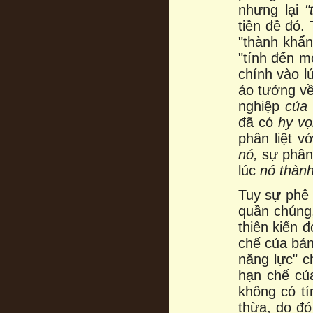
nhưng lại
"t
tiền đề đó.
"thành khẩ
"tính đến m
chính vào l
ảo tưởng về
nghiệp
của
đã có
hy v
phân liệt 
nó,
sự phân
lúc
nó thàn
Tuy sự phê 
quần chúng
thiên kiến 
chế của bản
năng lực" c
hạn chế củ
không có tí
thừa, do đó