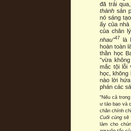
đã trải qu
thành
sản 
nó sáng tạo
ấy của nhà 
của chân l
47
nhau"
là 
hoàn toàn l
thần học B
"vừa không 
mắc tội lỗi
học, không 
nào lời hứa
phán các sá
"Nếu cả trong
ư táo bạo và 
chân chính chỉ
Cuối cùng
sẽ 
làm cho chú
nguyên tắc
củ