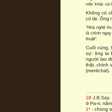
việc khác và 
Không có c
có tài. Ông n
"Nhà nghệ thu
là chính ngay
thuật".
Cuối cùng,
sự: ông ta 
người lao đ
thật, chính
(meréchal).
18
J.B.Say. 
ở Pa-ri, năm
1*
- chúng t