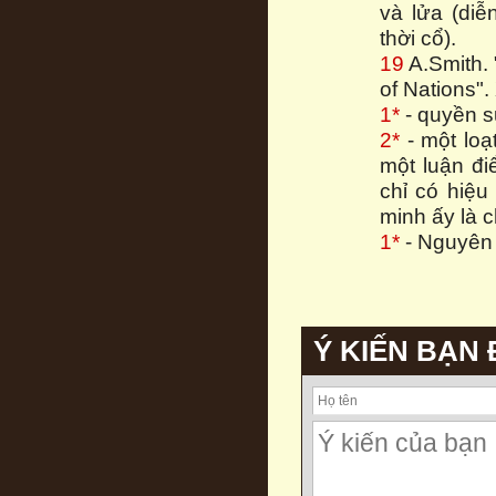
và lửa (diễ
thời cổ).
19
A.Smith. 
of Nations"
1*
- quyền s
2*
- một loạ
một luận đi
chỉ có hiệu
minh ấy là c
1*
- Nguyên 
Ý KIẾN BẠN