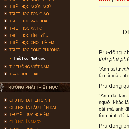
TRIẾT HỌC NGÔN NGỮ
TRIẾT HỌC TÔN GIÁO
TRIẾT HỌC VĂN HÓA
TRIẾT HỌC XÃ HỘI
D
TRIẾT HỌC TÌNH YÊU
TRIẾT HỌC CHO TRẺ EM
TRIẾT HỌC ĐÔNG PHƯƠNG
Pru-đông p
tính phê ph
Triết học Phật giáo
TƯ TƯỞNG VIỆT NAM
"Anh ta tự
mì
TRẦN ĐỨC THẢO
là cái mà anh
Pru-đông qu
TRƯỜNG PHÁI TRIẾT HỌC
"Anh đã làm
CHỦ NGHĨA HIỆN SINH
người khác là
CHỦ NGHĨA HẬU HIỆN ĐẠI
cái mà anh đ
THUYẾT DUY NGHIỆM
tình hình đó 
CHỦ NGHĨA MARX
Pru-đông p