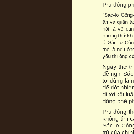
Pru-đông ph
"Sác-lơ Công-
ăn và quần áo
nói là vô cù
những thứ khá
là Sác-lơ Côn
thể là nếu ôn
yếu thì ông có
Ngây thơ t
đề nghị Sác
tơ dùng là
để đột nhiê
đi tới kết l
đông phê p
Pru-đông th
không tìm c
Sác-lơ Côn
trù của chín