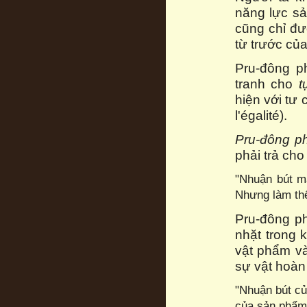
năng lực sả
cũng chỉ đư
từ trước của
Pru-đông p
tranh cho
t
hiện với tư 
l'égalité).
Pru-đông p
phải trả ch
"Nhuận bút m
Nhưng làm thế
Pru-đông p
nhặt trong 
vật phẩm v
sự vật hoàn
"Nhuận bút củ
của sản phẩm