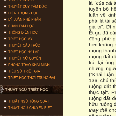
THUYẾT DUY LÝ
là
"của cải
t
THUYẾT DUY TÂM ĐỨC
tuyên bố hế
HIỆN TƯỢNG HỌC
luận về kin
LÝ LUẬN PHÊ PHÁN
phải là tài 
giá trị". D
PHÂN TÂM HỌC
Ét-ga đã cả
THÔNG DIỄN HỌC
đông phê p
TRIẾT HỌC MỸ
hơn không k
THUYẾT CẤU TRÚC
ruộng thành
TRIẾT HỌC HY LẠP
ruộng đất d
THUYẾT NỮ QUYỀN
trái lại ô
PHONG TRÀO KHAI MINH
những ngườ
TIỂU SỬ TRIẾT GIA
("Khái luận 
TRIẾT HỌC THỜI TRUNG ĐẠI
136, chú th
ruộng đất t
THUẬT NGỮ TRIẾT HỌC
thực tại". 
ruộng đất 
THUẬT NGỮ TỔNG QUÁT
hữu ruộng đ
THUẬT NGỮ CHUYÊN BIỆT
thay thế
cho