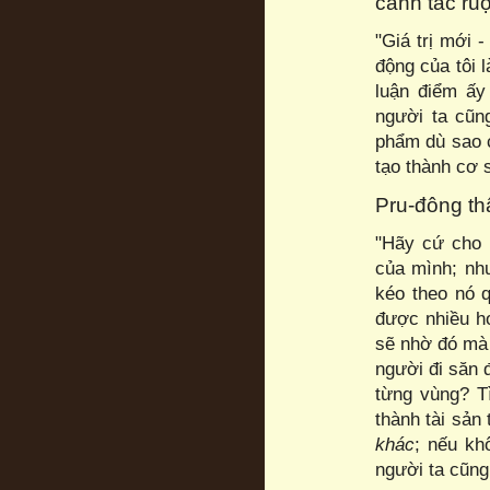
canh tác ruộ
"Giá trị mới 
động của tôi l
luận điểm ấ
người ta cũn
phẩm dù sao c
tạo thành cơ 
Pru-đông thậ
"Hãy cứ cho 
của mình; nh
kéo theo nó 
được nhiều h
sẽ nhờ đó mà 
người đi săn 
từng vùng? T
thành tài sản 
khác
; nếu kh
người ta cũng