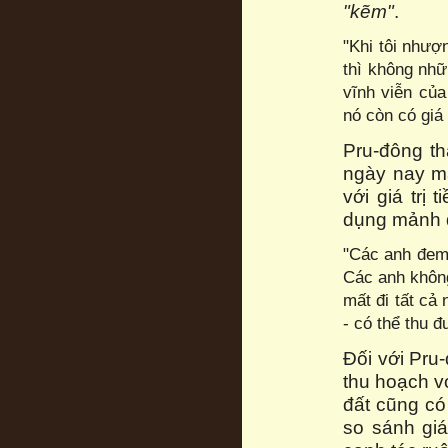
"kẽm"
.
"Khi tôi nhượ
thì không nhữ
vĩnh viễn của
nó còn có giá 
Pru-đông th
ngày nay mà
với giá trị 
dụng mảnh đ
"Các anh đem 
Các anh không
mất đi tất cả
- có thể thu 
Đối với Pru
thu hoạch v
đất cũng có 
so sánh giá 