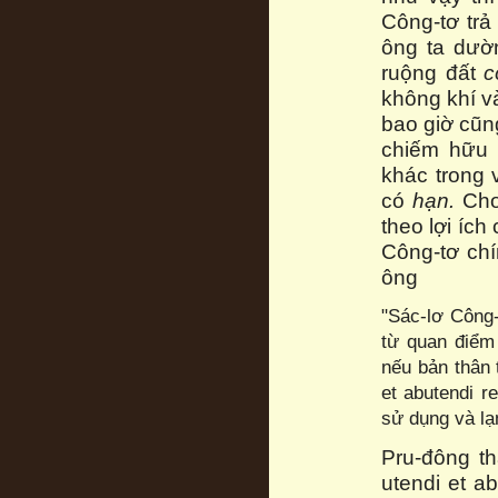
Công-tơ trả
ông ta dườn
ruộng đất
c
không khí v
bao giờ cũng
chiếm hữu 
khác trong 
có
hạn.
Cho
theo lợi ích
Công-tơ chí
ông
"Sác-lơ Công-
từ quan điểm
nếu bản thân 
et abutendi r
sử dụng và lạ
Pru-đông t
utendi et a