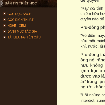
đề quyền:
BẢN TIN TRIẾT HỌC
"Xay coi
tính
chiếm hữu hơn
GÓC ĐỌC SÁCH
quyền
nào để 
GÓC DỊCH THUẬT
NGHE - XEM
Pru-đông ph
DANH MỤC TÁC GIẢ
"Về điểm này
TÀI LIỆU NGHIÊN CỨU
hữu một mảnh
khí, nước, lửa
Pru-đông t
ông nói rằn
hữu không 
lệnh trục x
được vào lậ
ta"
trong lệ
người không
"Hỡi những ng
interdicti sum