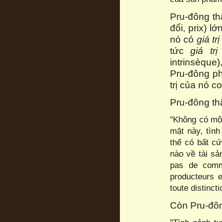
Pru-đông thậ
đổi, prix) 
nó có
giá trị
tức
giá trị
intrinsèque)
Pru-đông phê 
trị của nó co
Pru-đông thậ
"Không có một
mặt này, tìn
thể có bất c
nào về tài sản
pas de comm
producteurs 
toute distinct
Còn Pru-đôn