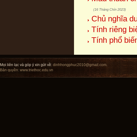
(16 Tháng Chín 2023)
Chủ nghĩa duy
Tính riêng b
Tính phổ biế
Mọi liên lạc và góp ý xin gửi về:
dinhhongphuc2010@gmail.com
.
Bản quyền:
www.triethoc.edu.vn