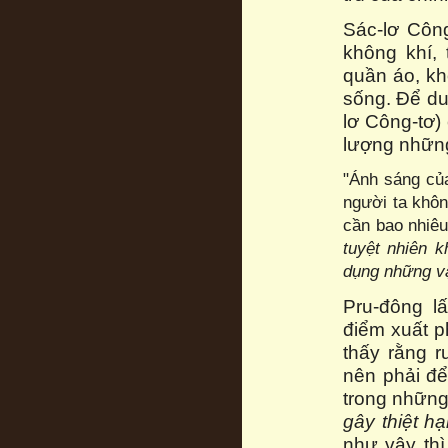
Sác-lơ Công
không khí, 
quần áo, kh
sống. Để duy
lơ Công-tơ)
lượng nhữn
"Ánh sáng của
người ta khôn
cần bao nhiêu
tuyệt nhiên k
dụng những v
Pru-đông l
điểm xuất p
thấy rằng r
nên phải đ
trong những
gây
thiệt h
như vậy thì