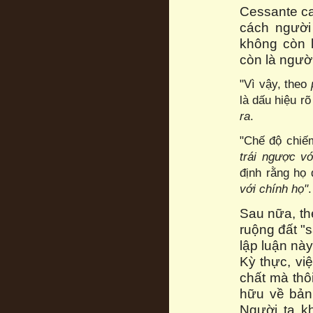
Cessante ca
cách người
không còn 
còn là ngườ
"Vì vậy, theo
là dấu hiệu r
ra
.
"Chế độ chiếm
trái ngược vớ
định rằng họ 
với chính họ"
.
Sau nữa, th
ruộng đất "
lập luận này
Kỳ thực, vi
chất mà thô
hữu về bản 
Người ta k