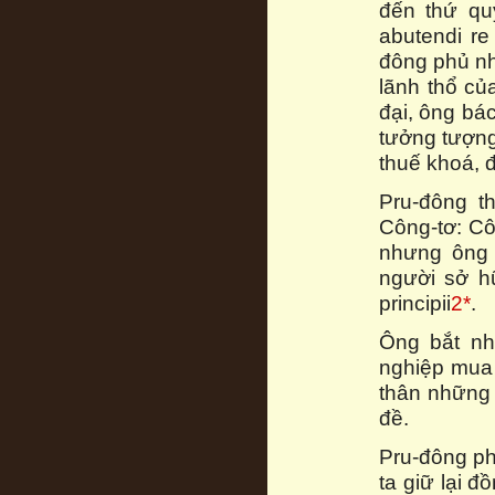
đến thứ qu
abutendi re
đông phủ nh
lãnh thổ củ
đại, ông bác
tưởng tượng
thuế khoá, đ
Pru-đông t
Công-tơ: Cô
nhưng ông 
người sở hữ
principii
2*
.
Ông bắt nh
nghiệp mua 
thân những
đề.
Pru-đông ph
ta giữ lại đ