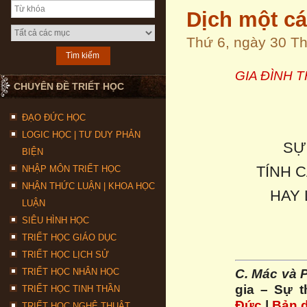
Dịch một cá
Thứ 6, ngày 30 T
GIA ĐÌNH 
CHUYÊN ĐỀ TRIẾT HỌC
ĐẠO ĐỨC HỌC
LOGIC HỌC | TƯ DUY PHẢN
SỰ
BIỆN
TÍNH 
NHẬP MÔN TRIẾT HỌC
NHẬN THỨC LUẬN | KHOA HỌC
HAY 
LUẬN
SIÊU HÌNH HỌC
TRIẾT HỌC GIÁO DỤC
TRIẾT HỌC LỊCH SỬ
C. Mác và 
TRIẾT HỌC NHÂN HỌC
gia – Sự th
TRIẾT HỌC TINH THẦN
Đức
|
Bản d
TRIẾT HỌC NGHỆ THUẬT