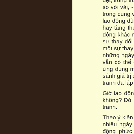
dệt; trong t
so với vải, 
trong cung v
lao động dù
hay tăng t
động khác n
sự thay đổi
một sự thay 
những ngày
vẫn có thể 
ứng dụng mộ
sánh giá tr
tranh đã lập
Giờ lao độn
không? Đó l
tranh.
Theo ý kiến
nhiêu ngày
động phức 