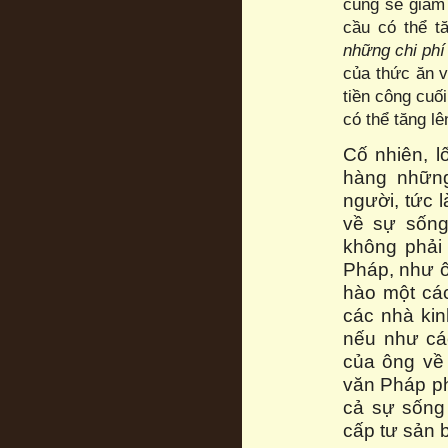
cùng sẽ giảm
cầu có thể t
những chi phí
của thức ăn v
tiền công cuố
có thể tăng lên
Cố nhiên, l
hàng những
người, tức 
về sự sống
không phải
Pháp, như ô
hào một các
các nhà kin
nếu như các
của ông về 
văn Pháp phậ
cả sự sống
cấp tư sản b