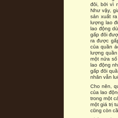
đôi, bởi vì
Như vậy, gi
sản xuất r
lượng lao 
lao động dù
gấp đôi đượ
ra được gấp
của quần á
lượng quần
một nửa số 
lao động n
gấp đôi quầ
nhân vẫn lu
Cho nên, qu
của lao động
trong một cá
một giá trị 
cũng còn cầ