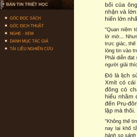
bối của ông
BẢN TIN TRIẾT HỌC
nhận và lớn
hiến lớn nhấ
GÓC ĐỌC SÁCH
GÓC DỊCH THUẬT
"Quan niệm t
NGHE - XEM
lờ mờ... Nhưn
DANH MỤC TÁC GIẢ
trực giác, th
TÀI LIỆU NGHIÊN CỨU
lòng tin vào 
Phải diễn đạt
người giải th
Đó là lịch 
Xmít có cái
đông có ch
hiểu nhầm đ
đến Pru-đông
lập mà thôi.
"Không thể ti
nay lại khổ 
hành so sánh 