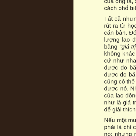
của ông ta,
cách phổ biế
Tất cả nhữn
rút ra từ h
căn bản. Đó 
lượng lao đ
bằng
"giá t
không khác 
cứ như nhau
được đo bằ
được đo bằ
cũng có thể
được nó. Nh
của lao độn
như là giá 
để giải thíc
Nếu một m
phải là chỉ 
nó: nhưng 