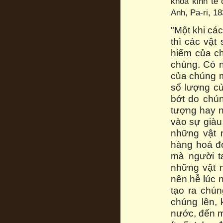
khoa kinh tế 
Anh, Pa-ri, 18
"Một khi cá
thì các vật
hiếm của ch
chúng. Có n
của chúng m
số lượng củ
bớt do chú
tượng hay nh
vào sự giàu
những vật nh
hàng hoá đó
mà người ta
những vật 
nên hễ lúc 
tạo ra chún
chúng lên, 
nước, đến m