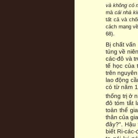
và không có 
mà
cái nhà k
tất cả và chố
cách mạng về
68).
Bị chất vấn 
túng về niên
các-đô và t
tế học của 
trên nguyên 
lao động cần
có từ năm 1
thống trị ở
đô tóm tắt 
toàn thể gi
thân của gia
đây?". Hậu 
biết Ri-các-