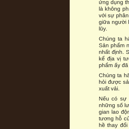
ứng dụng thờ
là không ph
với sự phân
giữa người 
lũy.
Chúng ta h
Sản phẩm n
nhất định. 
kể địa vị 
phẩm ấy đã 
Chúng ta hã
hỏi được sả
xuất vải.
Nếu có sự t
những số lư
gian lao độ
tương hỗ c
hề thay đổi