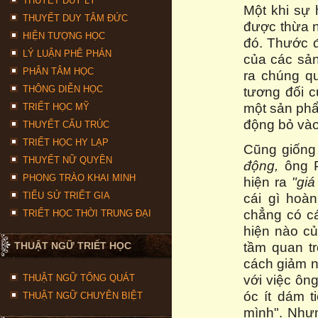
THUYẾT DUY LÝ
Một khi sự
THUYẾT DUY TÂM ĐỨC
được thừa n
HIỆN TƯỢNG HỌC
đó. Thước đo
LÝ LUẬN PHÊ PHÁN
của các sản
PHÂN TÂM HỌC
ra chúng qu
THÔNG DIỄN HỌC
tương đối c
một sản phẩm
TRIẾT HỌC MỸ
động bỏ vào
THUYẾT CẤU TRÚC
TRIẾT HỌC HY LẠP
Cũng giống
THUYẾT NỮ QUYỀN
động,
ông 
PHONG TRÀO KHAI MINH
hiện ra
"giá
TIỂU SỬ TRIẾT GIA
cái gì hoà
chẳng có cá
TRIẾT HỌC THỜI TRUNG ĐẠI
hiện nào củ
tầm quan tr
THUẬT NGỮ TRIẾT HỌC
cách giảm n
với việc ôn
THUẬT NGỮ TỔNG QUÁT
óc ít dám t
THUẬT NGỮ CHUYÊN BIỆT
mình". Nhưn