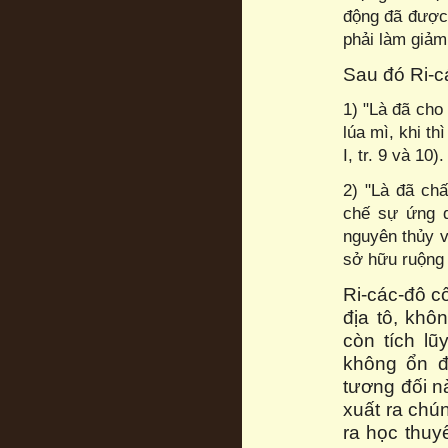
động đã được 
phải làm giảm b
Sau đó Ri-cá
1) "Là đã cho 
lúa mì, khi th
I, tr. 9 và 10).
2) "Là đã ch
chế sự ứng d
nguyên thủy v
sở hữu ruộng đấ
Ri-các-đô c
địa tô, khô
còn tích l
không ổn đị
tương đối n
xuất ra chú
ra học thuyế