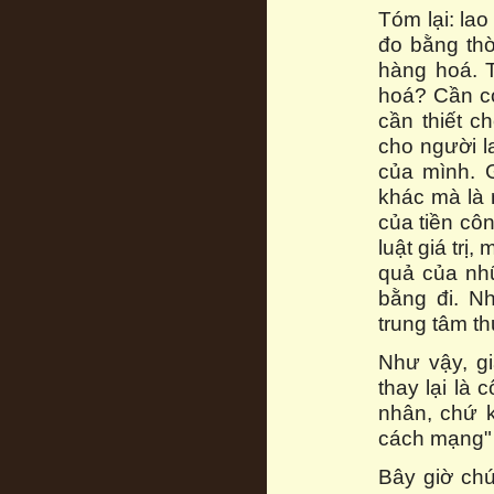
Tóm lại: la
đo bằng thờ
hàng hoá. T
hoá? Cần có
cần thiết c
cho người l
của mình. G
khác mà là 
của tiền côn
luật giá trị
quả của nh
bằng đi. N
trung tâm th
Như vậy, gi
thay lại là
nhân, chứ k
cách mạng" 
Bây giờ chú