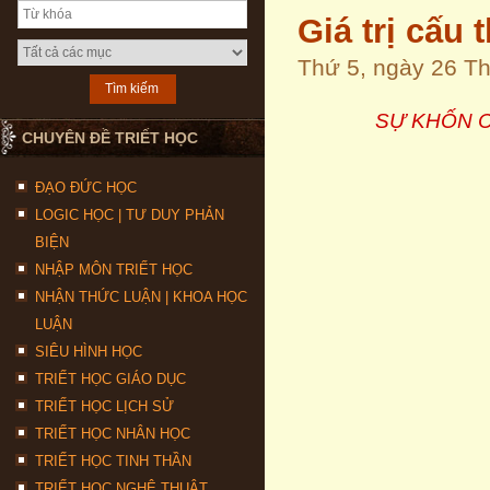
Giá trị cấu 
Thứ 5, ngày 26 T
SỰ KHỐN C
CHUYÊN ĐỀ TRIẾT HỌC
ĐẠO ĐỨC HỌC
LOGIC HỌC | TƯ DUY PHẢN
BIỆN
NHẬP MÔN TRIẾT HỌC
NHẬN THỨC LUẬN | KHOA HỌC
LUẬN
SIÊU HÌNH HỌC
TRIẾT HỌC GIÁO DỤC
TRIẾT HỌC LỊCH SỬ
TRIẾT HỌC NHÂN HỌC
TRIẾT HỌC TINH THẦN
TRIẾT HỌC NGHỆ THUẬT