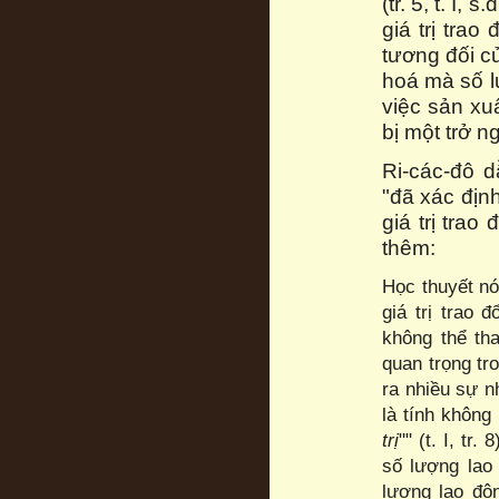
(tr. 5, t. I,
giá trị tra
tương đối c
hoá mà số l
việc sản xu
bị một trở ng
Ri-các-đô 
"đã xác địn
giá trị trao 
thêm:
Học thuyết nó
giá trị trao 
không thể th
quan trọng tro
ra nhiều sự n
là tính khôn
trị
"" (t. I, tr
số lượng lao
lượng lao độn