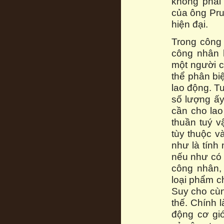
không phải 
của ông Pru
hiện đại.
Trong công
công nhân 
một người 
thể phân bi
lao động. T
số lượng ấy
cần cho la
thuần tuý vậ
tùy thuộc v
như là tính
nếu như có 
công nhân, 
loại phẩm c
Suy cho cùn
thế. Chính 
động cơ gi