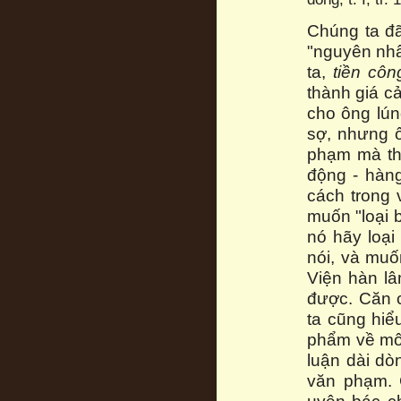
Chúng ta đã
"nguyên nhâ
ta,
tiền cô
thành giá cả
cho ông lún
sợ, nhưng ô
phạm mà thô
động - hàn
cách trong 
muốn "loại b
nó hãy loại
nói, và muố
Viện hàn lâ
được. Căn c
ta cũng hiể
phẩm về môn
luận dài d
văn phạm. 