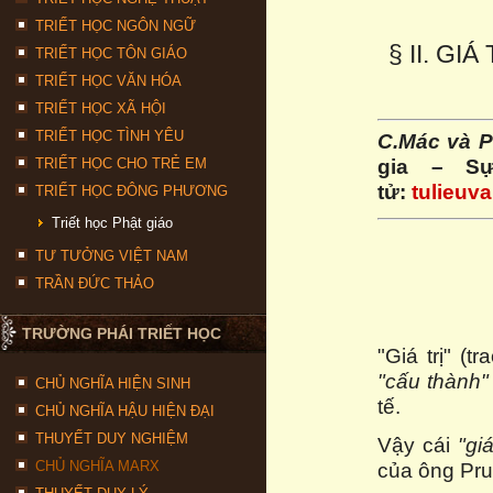
TRIẾT HỌC NGÔN NGỮ
§ II. G
TRIẾT HỌC TÔN GIÁO
TRIẾT HỌC VĂN HÓA
TRIẾT HỌC XÃ HỘI
TRIẾT HỌC TÌNH YÊU
C.Mác và P
gia – Sự
TRIẾT HỌC CHO TRẺ EM
tử:
tulieuv
TRIẾT HỌC ĐÔNG PHƯƠNG
Triết học Phật giáo
TƯ TƯỞNG VIỆT NAM
TRẦN ĐỨC THẢO
TRƯỜNG PHÁI TRIẾT HỌC
"Giá trị" (t
"cấu thành"
CHỦ NGHĨA HIỆN SINH
tế.
CHỦ NGHĨA HẬU HIỆN ĐẠI
THUYẾT DUY NGHIỆM
Vậy cái
"gi
CHỦ NGHĨA MARX
của ông Pru-