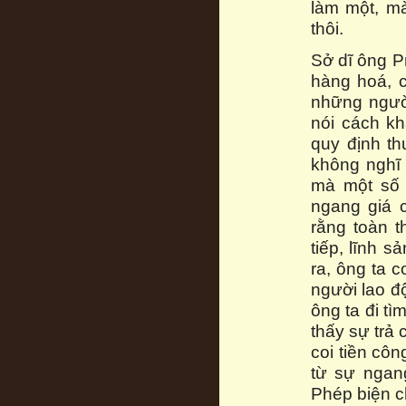
làm một, mà
thôi.
Sở dĩ ông Pr
hàng hoá, c
những ngườ
nói cách kh
quy định th
không nghĩ 
mà một số 
ngang giá c
rằng toàn 
tiếp, lĩnh 
ra, ông ta 
người lao độ
ông ta đi tì
thấy sự trả
coi tiền cô
từ sự ngang
Phép biện ch