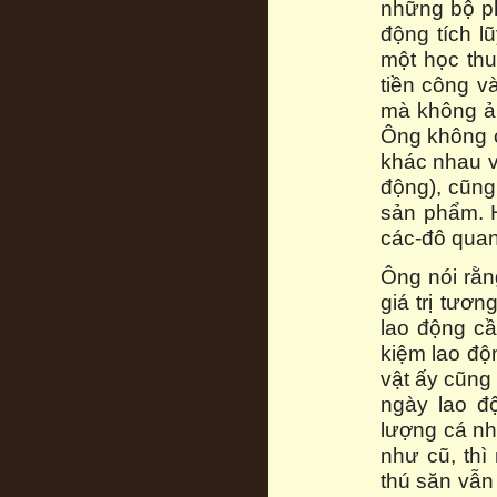
những bộ ph
động tích l
một học thu
tiền công v
mà không ản
Ông không c
khác nhau v
động), cũng 
sản phẩm. 
các-đô quan
Ông nói rằn
giá trị tươn
lao động cần
kiệm lao độ
vật ấy cũng 
ngày lao đ
lượng cá nh
như cũ, thì
thú săn vẫn 