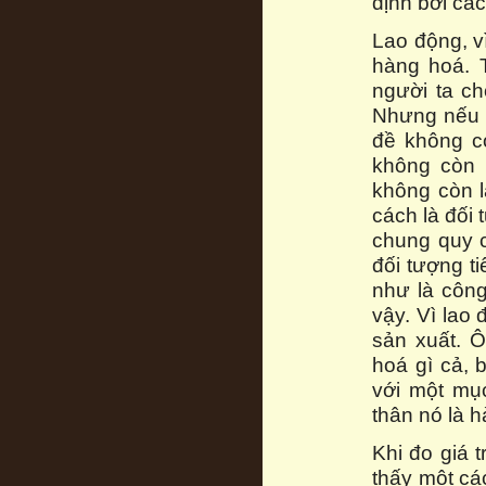
định bởi các
Lao động, v
hàng hoá. T
người ta ch
Nhưng nếu n
đề không c
không còn 
không còn l
cách là đối
chung quy c
đối tượng t
như là côn
vậy. Vì lao
sản xuất. 
hoá gì cả, 
với một mụ
thân nó là 
Khi đo giá 
thấy một cá