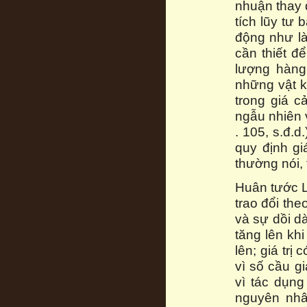
nhuận thay 
tích lũy tư b
động như là
cần thiết đ
lượng hàng
những vật k
trong giá c
ngẫu nhiên v
. 105, s.đ.d
quy định gi
thường nói, t
Huân tước L
trao đổi the
và sự dồi dà
tăng lên kh
lên; giá trị
vì số cầu gi
vì tác dụn
nguyên nhâ