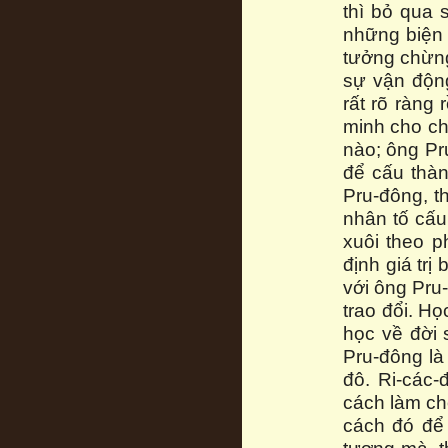
thì bỏ qua 
những biện 
tưởng chừng 
sự vận động
rất rõ ràng 
minh cho chú
nào; ông Pru
để cấu thàn
Pru-đông, th
nhân tố cấu
xuôi theo p
định giá trị 
với ông Pru-
trao đổi. Họ
học về đời s
Pru-đông là
đô. Ri-các
cách làm cho
cách đó để 