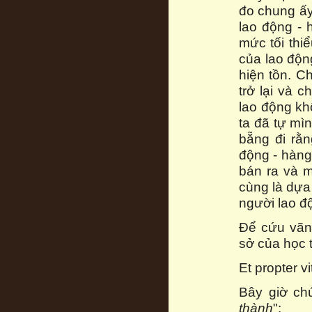
đo chung ấy 
lao động - 
mức tối thi
của lao độn
hiện tồn. Ch
trở lại và 
lao động kh
ta đã tự mìn
bẵng đi rằn
động - hàng
bán ra và m
cùng là dựa 
người lao đ
Để cứu vãn 
sở của học 
Et propter v
Bây giờ chú
thành
":