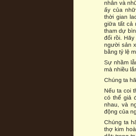
nhân và nhữ
ấy của nhữ
thời gian l
giữa tất cả
tham dự bìn
đổi rồi. Hãy
người sản x
bằng tỷ lệ 
Sự nhầm lẫn
mà nhiều lắm
Chúng ta hã
Nếu ta coi t
có thể giả
nhau, và n
động của n
Chúng ta h
thợ kim hoà