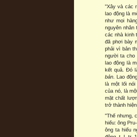
"Xây và các n
lao động là m
như mọi hàng
nguyên nhân t
các nhà kinh 
đã phơi bày 
phải vì bản t
người ta cho 
lao động là m
kết quả. Đó 
bản
. Lao động
là một lối nói
của nó, là mộ
mặt chất lượn
trở thành hiện
"Thế nhưng, c
hiểu: ông Pru
ông ta hiểu n
đông, t. I, tr. 