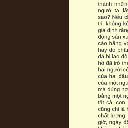
thành nhữn
người ta lấ
sao? Nếu ch
trị, không 
giả định rằ
động sản xu
cào bằng v
hay do phâ
đã bị lao đ
hồ đã trở t
hai người c
của hai đầu
của một ngư
mà đúng hơn
bằng một ng
tất cả, con
cũng chỉ là
chất lượng 
giờ, ngày đ