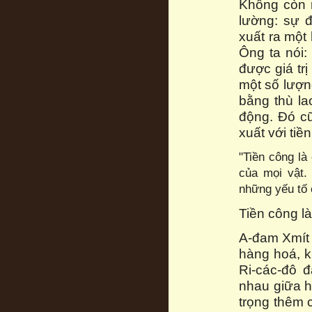
Không còn n
lường: sự đ
xuất ra một
Ông ta nói
được giá tr
một số lượn
bằng thù la
động. Đó cũ
xuất với tiề
"Tiền công là 
của mọi vật.
những yếu tố 
Tiền công là
A-đam Xmít k
hàng hoá, kh
Ri-các-đô 
nhau giữa h
trọng thêm 