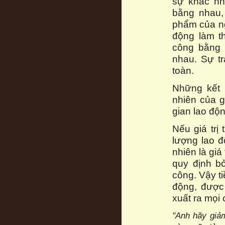
sự khác nh
bằng nhau,
phẩm của ng
động làm t
công bằng 
nhau. Sự t
toàn.
Những kết 
nhiên của g
gian lao độ
Nếu giá trị
lượng lao đ
nhiên là giá
quy định bở
công. Vậy ti
động, được
xuất ra mọi 
"Anh hãy giả