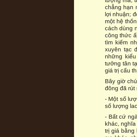
tượng mà, t
chẳng hạn nh
lợi nhuận; đ
một hệ thốn
cách dùng nh
công thức ấ
tìm kiếm nh
xuyên tạc đ
những kiểu
tưởng tân t
giá trị cấu t
Bây giờ chú
đông đã rút 
- Một số lư
số lượng lao
- Bất cứ ng
khác, nghĩa
trị giá bằn