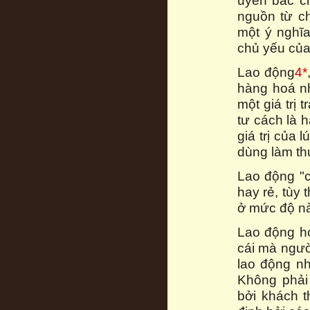
uyên bác c
nguồn từ c
một ý nghĩa
chủ yếu của
Lao động
4*
hàng hoá n
một giá trị 
tư cách là 
giá trị của 
dùng làm th
Lao động "có
hay rẻ, tùy
ở mức độ nà
Lao động ho
cái mà ngườ
lao động nh
Không phải
bởi khách 