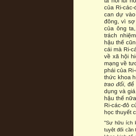
ta nói lui n
của Ri-các-
can dự vào 
đông, vì s
của ông ta
trách nhiệ
hậu thế cũn
cái mà Ri-c
về xã hội hi
mạng về tươn
phái của Ri-
thức khoa h
trao đổi
, để
dụng và giá
hậu thế nữa
Ri-các-đô c
học thuyết c
"Sự hữu ích 
tuyệt đối cần 