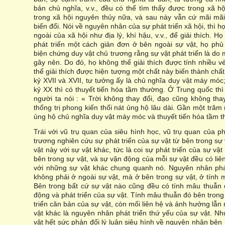
bản chủ nghĩa, v.v., đều có thể tìm thấy được trong xã hộ
trong xã hội nguyên thủy nữa, và sau này vẫn cứ mãi mãi
biến đổi. Nói về nguyên nhân của sự phát triển xã hội, thì h
ngoài của xã hội như địa lý, khí hậu, v.v., để giải thích. 
phát triển một cách giản đơn ở bên ngoài sự vật, họ ph
biện chứng duy vật chủ trương rằng sự vật phát triển là do
gây nên. Do đó, họ không thể giải thích được tính nhiều v
thể giải thích được hiện tượng một chất này biến thành chấ
kỷ XVII và XVII, tư tưởng ấy là chủ nghĩa duy vật máy móc;
kỷ XX thì có thuyết tiến hóa tầm thường. Ở Trung quốc thì
người ta nói : « Trời không thay đổi, đạo cũng không tha
thống trị phong kiến thối nát ủng hộ lâu dài. Gần một trăm 
ủng hộ chủ nghĩa duy vật máy móc và thuyết tiến hóa tầm 
Trái với vũ trụ quan của siêu hình học, vũ trụ quan của 
trương nghiên cứu sự phát triển của sự vật từ bên trong sự
vật này với sự vật khác, tức là coi sự phát triển của sự vật
bên trong sự vật, và sự vận động của mỗi sự vật đều có li
với những sự vật khác chung quanh nó. Nguyên nhân phát
không phải ở ngoài sự vật, mà ở bên trong sự vật, ở tính 
Bên trong bất cứ sự vật nào cũng đều có tính mâu thuẫn 
động và phát triển của sự vật. Tính mâu thuẫn đó bên trong
triển căn bản của sự vật, còn mối liên hệ và ảnh hưởng lẫn
vật khác là nguyên nhân phát triển thứ yếu của sự vật. N
vật hết sức phản đối lý luận siêu hình về nguyên nhân bên