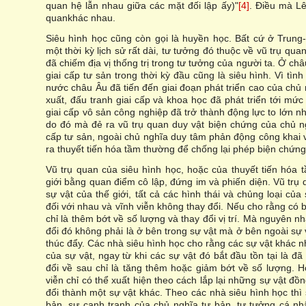
quan hệ lẫn nhau giữa các mặt đối lập ấy)"
[4]
. Điều mà Lê-
quankhác nhau.
Siêu hình học cũng còn gọi là huyền học. Bất cứ ở Trung
một thời kỳ lịch sử rất dài, tư tưởng đó thuộc về vũ trụ qu
đã chiếm địa vị thống trị trong tư tưởng của người ta. Ở ch
giai cấp tư sản trong thời kỳ đầu cũng là siêu hình. Vì tình
nước châu Âu đã tiến đến giai đoạn phát triển cao của chủ 
xuất, đấu tranh giai cấp và khoa học đã phát triển tới mức
giai cấp vô sản công nghiệp đã trở thành động lực to lớn nhấ
do đó mà đẻ ra vũ trụ quan duy vật biện chứng của chủ ng
cấp tư sản, ngoài chủ nghĩa duy tâm phản động công khai và
ra thuyết tiến hóa tầm thường để chống lại phép biện chứng
Vũ trụ quan của siêu hình học, hoặc của thuyết tiến hóa 
giới bằng quan điểm cô lập, đứng im và phiến diện. Vũ trụ 
sự vật của thế giới, tất cả các hình thái và chủng loại của
đối với nhau và vĩnh viễn không thay đổi. Nếu cho rằng có 
chỉ là thêm bớt về số lượng và thay đổi vị trí. Mà nguyên 
đổi đó không phải là ở bên trong sự vật mà ở bên ngoài sự 
thúc đẩy. Các nhà siêu hình học cho rằng các sự vật khác nh
của sự vật, ngay từ khi các sự vật đó bắt đầu tồn tại là đ
đổi về sau chỉ là tăng thêm hoặc giảm bớt về số lượng. H
viễn chỉ có thể xuất hiện theo cách lắp lại những sự vật đ
đổi thành một sự vật khác. Theo các nhà siêu hình học thì 
bản, sự cạnh tranh của chủ nghĩa tư bản, tư tưởng cá nh