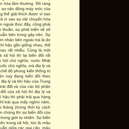
ến hóa tầm thường. Rõ ràng
tới sự vận động máy móc của
g thể giải thích được vì sao
 và vì sao sự vật chuyển hóa
n ngoài thúc đẩy, cũng phải
 thuần, sự phát triển về số
huẫn bên trong gây nên. Sự
yên nhân bên ngoài mà là do
khí hậu gần giống nhau, thế
au rất nhiều. Cùng là một
xã hội thì lại biến đổi rất
ã hội chủ nghĩa; nước Nhật
uốc chủ nghĩa, mà địa lý và
chế độ phong kiến thống trị
iện nay đang biến đổi theo
địa lý và khí hậu của Trung
 trái đất và của các bộ phận
ổi của xã hội thì địa lý và
hí hậu thì phải trải qua hàng
chỉ trải qua mấy nghìn năm,
tháng (trong thời kỳ cách
n chứng thì sự biến đổi của
trong giới tự nhiên. Sự biến
ên trong xã hội, tức là mâu
huẫn giữa các giai cấp, mâu