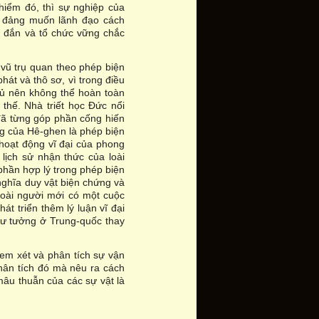
iểm đó, thì sự nghiệp của
nh đảng muốn lãnh đạo cách
g đắn và tổ chức vững chắc
vũ trụ quan theo phép biện
át và thô sơ, vì trong điều
 đủ nên không thể hoàn toàn
 thế. Nhà triết học Đức nổi
 đã từng góp phần cống hiến
g của Hê-ghen là phép biện
hoạt động vĩ đại của phong
lịch sử nhận thức của loài
phần hợp lý trong phép biện
 nghĩa duy vật biện chứng và
 loài người mới có một cuộc
át triển thêm lý luận vĩ đại
 tư tưởng ở Trung-quốc thay
xem xét và phân tích sự vận
hân tích đó mà nêu ra cách
 mâu thuẫn của các sự vật là