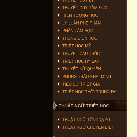
THUYẾT DUY LÝ
THUYẾT DUY TÂM ĐỨC
HIỆN TƯỢNG HỌC
LÝ LUẬN PHÊ PHÁN
PHÂN TÂM HỌC
THÔNG DIỄN HỌC
TRIẾT HỌC MỸ
THUYẾT CẤU TRÚC
TRIẾT HỌC HY LẠP
THUYẾT NỮ QUYỀN
PHONG TRÀO KHAI MINH
TIỂU SỬ TRIẾT GIA
TRIẾT HỌC THỜI TRUNG ĐẠI
THUẬT NGỮ TRIẾT HỌC
THUẬT NGỮ TỔNG QUÁT
THUẬT NGỮ CHUYÊN BIỆT