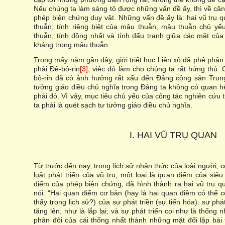
Nếu chúng ta làm sáng tỏ được những vấn đề ấy, thì về că
phép biện chứng duy vật. Những vấn đề ấy là: hai vũ trụ 
thuẫn; tính riêng biệt của mâu thuẫn; mâu thuẫn chủ y
thuẫn; tính đồng nhất và tính đấu tranh giữa các mặt của
kháng trong mâu thuẫn.
Trong mấy năm gần đây, giới triết học Liên xô đã phê phả
phải Đê-bô-rin
[3]
, việc đó làm cho chúng ta rất hứng thú.
bô-rin đã có ảnh hưởng rất xấu đến Đảng cộng sản Trung
tưởng giáo điều chủ nghĩa trong Đảng ta không có quan h
phái đó. Vì vậy, mục tiêu chủ yếu của công tác nghiên cứu 
ta phải là quét sạch tư tưởng giáo điều chủ nghĩa.
I. HAI VŨ TRỤ QUAN
Từ trước đến nay, trong lịch sử nhận thức của loài người, 
luật phát triển của vũ trụ, một loại là quan điểm của siêu
điểm của phép biện chứng, đã hình thành ra hai vũ trụ qu
nói: “Hai quan điểm cơ bản (hay là hai quan điềm có thể 
thấy trong lịch sử?) của sự phát triền (sự tiến hóa): sự phá
tăng lên, như là lắp lại; và sự phát triển coi như là thống 
phân đôi của cái thống nhất thành những mặt đối lập bài