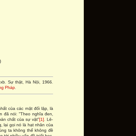
)
Nxb. Sự thật, Hà Nội, 1966.
ếng Pháp
.
hất của các mặt đối lập, là
n đã nói: "Theo nghĩa đen,
ản chất của sự vật"
[1]
. Lê-
, lại gọi nó là hạt nhân của
húng ta không thể không đề
 tới nhiều vấn đề triết học.