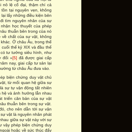
i nô lệ cổ đại, thậm chí cả
 tồn tại nguyên vẹn, không
ọ lại lấy những điều kiện bên
Họ đi tìm nguyên nhân của sự
ủ nhận học thuyết của phép
 mâu thuẫn bên trong của nó
ẻ về chất của sự vật, không
t khác. Ở châu Âu, trong thế
 cuối thế kỷ XIX và đầu thế
 có tư tưởng siêu hình, như
y đổi »
[5]
đã được giai cấp
năm nay, giai cấp tư sản lại
thường từ châu Âu đưa vào.
phép biện chứng duy vật chủ
 vật, từ mối quan hệ giữa sự
 là sự tự vận động tất nhiên
ên hệ và ảnh hưởng lẫn nhau
 triển căn bản của sự vật
mâu thuẫn bên trong sự vật.
đó, cho nên dẫn tới sự vận
 sự vật là nguyên nhân phát
 nhau giữa sự vật này với sự
hư vậy phép biện chứng duy
 ngoài hoặc về sức thúc đẩy