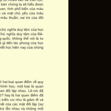
n bản chúng ta sẽ hiểu được
quan; tính phổ biến của màu
ếu và mặt chủ yếu của mâu
 mâu thuẫn; vai trò của đối
n chủ nghĩa duy tâm của học
 Chủ nghĩa duy tâm của Đê-
-quốc, không thể nói là tư
ệ gì đến tác phong của học
triết học hiện nay của chúng
có hai loại quan điểm về quy
 hình học, một loại là quan
an đối lập nhau. Lê-nin đã
có? hay là hai quan điểm đã
t triển coi như là giảm đi và
nhất của các mặt đối lập (sự
 trừ lẫn nhau và những mối