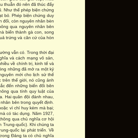
âu thuẫn đó nên đã thúc đẩy
 cũ. Như thế phép biện chứng
ạt bỏ. Phép biện chứng duy
ến đổi, còn nguyên nhân bèn
 thông qua nguyên nhân bên
mà biến thành gà con, song
quả trứng và căn cứ của hòn
ờng vẫn có. Trong thời đại
 nghĩa và cách mạng vô sản,
iều về chính trị, kinh tế và
ông những đã mở ra một kỷ
guyên mới cho lịch sử thế
 trên thế giới, nó cũng ảnh
ắc đến những biến đổi bên
hông qua tính quy luật của
a. Hai quân đội đánh nhau,
 nhân bên trong quyết định.
hoặc vì chỉ huy kém mà bại;
mà có tác dụng. Năm 1927,
 thông qua chủ nghĩa cơ hội
n Trung-quốc). Khi chúng ta
ung-quốc lại phát triển. Về
 trong Đảng ta có chủ nghĩa