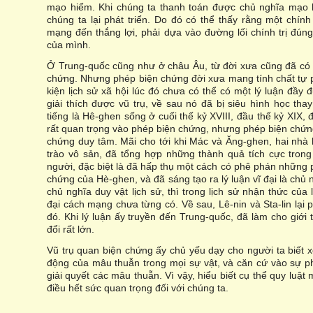
mạo hiểm. Khi chúng ta thanh toán được chủ nghĩa mạo h
chúng ta lại phát triển. Do đó có thể thấy rằng một chí
mạng đến thắng lợi, phải dựa vào đường lối chính trị đún
của mình.
Ở Trung-quốc cũng như ở châu Âu, từ đời xưa cũng đã có 
chứng. Nhưng phép biện chứng đời xưa mang tính chất tự ph
kiện lịch sử xã hội lúc đó chưa có thể có một lý luận đầy
giải thích được vũ trụ, về sau nó đã bị siêu hình học thay
tiếng là Hê-ghen sống ở cuối thế kỷ XVIII, đầu thế kỷ XIX,
rất quan trọng vào phép biện chứng, nhưng phép biện chứn
chứng duy tâm. Mãi cho tới khi Mác và Ăng-ghen, hai nhà 
trào vô sản, đã tổng hợp những thành quả tích cực trong 
người, đặc biệt là đã hấp thụ một cách có phê phán những 
chứng của Hè-ghen, và đã sáng tạo ra lý luận vĩ đại là chủ
chủ nghĩa duy vật lịch sử, thì trong lịch sử nhận thức của
đại cách mạng chưa từng có. Về sau, Lê-nin và Sta-lin lại ph
đó. Khi lý luận ấy truyền đến Trung-quốc, đã làm cho giới
đổi rất lớn.
Vũ trụ quan biện chứng ấy chủ yếu dạy cho người ta biết 
động của mâu thuẫn trong mọi sự vật, và căn cứ vào sự p
giải quyết các mâu thuẫn. Vì vậy, hiểu biết cụ thể quy luật
điều hết sức quan trọng đối với chúng ta.