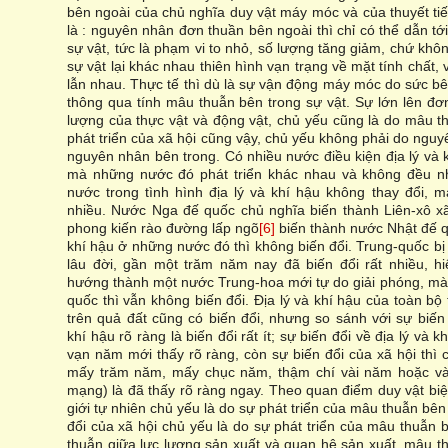
bên ngoài của chủ nghĩa duy vật máy móc và của thuyết ti
là : nguyên nhân đơn thuần bên ngoài thì chỉ có thể dẫn 
sự vật, tức là phạm vi to nhỏ, số lượng tăng giảm, chứ khôn
sự vật lại khác nhau thiên hình vạn trạng về mặt tính chất,
lẫn nhau. Thực tế thì dù là sự vận động máy móc do sức bê
thông qua tính mâu thuẫn bên trong sự vật. Sự lớn lên đơn
lượng của thực vật và động vật, chủ yếu cũng là do mâu t
phát triển của xã hội cũng vậy, chủ yếu không phải do ngu
nguyên nhân bên trong. Có nhiều nước điều kiện địa lý và 
mà những nước đó phát triển khác nhau và không đều nh
nước trong tình hình địa lý và khí hậu không thay đổi, mà 
nhiều. Nước Nga đế quốc chủ nghĩa biến thành Liên-xô x
phong kiến rào đường lấp ngõ
[6]
biến thành nước Nhật đế q
khí hậu ở những nước đó thì không biến đổi. Trung-quốc bị 
lâu đời, gần một trăm năm nay đã biến đổi rất nhiều, h
hướng thành một nước Trung-hoa mới tự do giải phóng, mà 
quốc thì vẫn không biến đổi. Địa lý và khí hậu của toàn bộ
trên quả đất cũng có biến đổi, nhưng so sánh với sự biến đ
khí hậu rõ ràng là biến đổi rất ít; sự biến đổi về địa lý và k
vạn năm mới thấy rõ ràng, còn sự biến đổi của xã hội thì 
mấy trăm năm, mấy chục năm, thậm chí vài năm hoặc vài 
mạng) là đã thấy rõ ràng ngay. Theo quan điểm duy vật biệ
giới tự nhiên chủ yếu là do sự phát triển của mâu thuẫn bên 
đổi của xã hội chủ yếu là do sự phát triển của mâu thuẫn b
thuẫn giữa lực lượng sản xuất và quan hệ sản xuất, mâu t