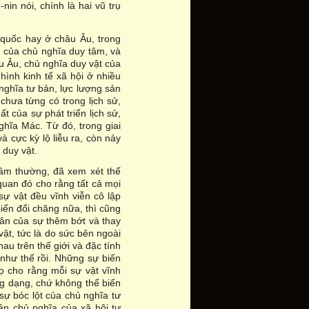
nin nói, chính là hai vũ trụ
-quốc hay ở châu Âu, trong
an của chủ nghĩa duy tâm, và
âu Âu, chủ nghĩa duy vật của
 hình kinh tế xã hội ở nhiều
nghĩa tư bản, lực lượng sản
 chưa từng có trong lịch sử,
t của sự phát triển lịch sử,
hĩa Mác. Từ đó, trong giai
 cực kỳ lộ liễu ra, còn nảy
 duy vật.
tầm thường, đã xem xét thế
quan đó cho rằng tất cả mọi
 sự vật đều vĩnh viễn cô lập
biến đổi chăng nữa, thì cũng
nhân của sự thêm bớt và thay
vật, tức là do sức bên ngoài
au trên thế giới và đặc tính
ã như thế rồi. Những sự biến
ọ cho rằng mỗi sự vật vĩnh
ồng dạng, chứ không thể biến
sự bóc lột của chủ nghĩa tư
ân chủ nghĩa của xã hội tư