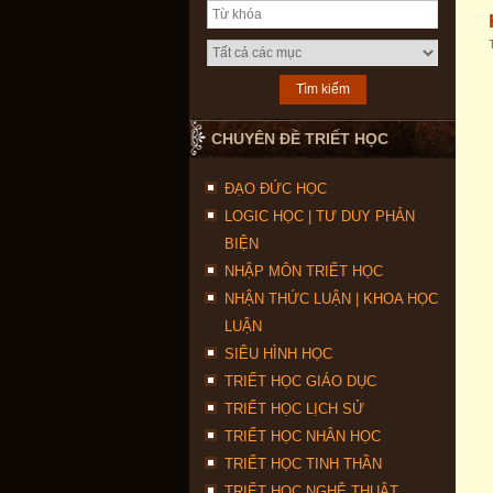
CHUYÊN ĐỀ TRIẾT HỌC
ĐẠO ĐỨC HỌC
LOGIC HỌC | TƯ DUY PHẢN
BIỆN
NHẬP MÔN TRIẾT HỌC
NHẬN THỨC LUẬN | KHOA HỌC
LUẬN
SIÊU HÌNH HỌC
TRIẾT HỌC GIÁO DỤC
TRIẾT HỌC LỊCH SỬ
TRIẾT HỌC NHÂN HỌC
TRIẾT HỌC TINH THẦN
TRIẾT HỌC NGHỆ THUẬT