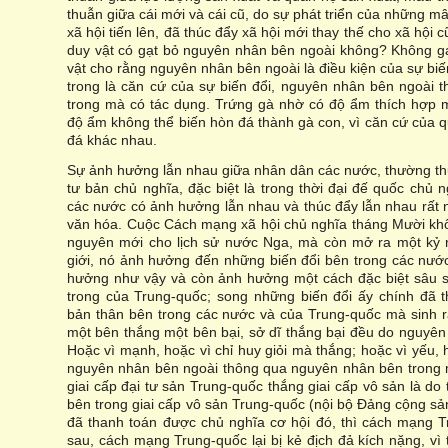
thuẫn giữa cái mới và cái cũ, do sự phát triển của những m
xã hội tiến lên, đã thúc đẩy xã hội mới thay thế cho xã hội
duy vật có gạt bỏ nguyên nhân bên ngoài không? Không g
vật cho rằng nguyên nhân bên ngoài là điều kiện của sự bi
trong là căn cứ của sự biến đổi, nguyên nhân bên ngoài
trong mà có tác dụng. Trứng gà nhờ có độ ẩm thích hợp 
độ ẩm không thể biến hòn đá thành gà con, vì căn cứ của 
đá khác nhau.
Sự ảnh hưởng lẫn nhau giữa nhân dân các nước, thường thư
tư bản chủ nghĩa, đặc biệt là trong thời đại đế quốc chủ
các nước có ảnh hưởng lẫn nhau và thúc đẩy lẫn nhau rất nh
văn hóa. Cuộc Cách mạng xã hội chủ nghĩa tháng Mười kh
nguyên mới cho lịch sử nước Nga, mà còn mở ra một kỷ n
giới, nó ảnh hưởng đến những biến đổi bên trong các nước
hưởng như vậy và còn ảnh hưởng một cách đặc biệt sâu s
trong của Trung-quốc; song những biến đổi ấy chính đã t
bản thân bên trong các nước và của Trung-quốc mà sinh r
một bên thắng một bên bại, sở dĩ thắng bại đều do nguyên
Hoặc vì mạnh, hoặc vì chỉ huy giỏi mà thắng; hoặc vì yếu, 
nguyên nhân bên ngoài thông qua nguyên nhân bên trong 
giai cấp đại tư sản Trung-quốc thắng giai cấp vô sản là do
bên trong giai cấp vô sản Trung-quốc (nội bộ Đảng cộng sả
đã thanh toán được chủ nghĩa cơ hội đó, thì cách mạng Tr
sau, cách mạng Trung-quốc lại bị kẻ địch đả kích nặng, vì