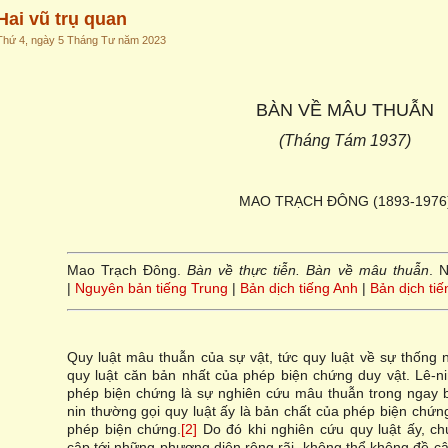
Hai vũ trụ quan
Thứ 4, ngày 5 Tháng Tư năm 2023
BÀN VỀ MÂU THUẪN
(Tháng Tám 1937)
MAO TRẠCH ĐÔNG (1893-1976
Mao Trạch Đông.
Bàn về thực tiễn. Bàn về mâu thuẫn
. 
|
Nguyên bản tiếng Trung
|
Bản dịch tiếng Anh
|
Bản dịch ti
Quy luật mâu thuẫn của sự vật, tức quy luật về sự thống n
quy luật căn bản nhất của phép biện chứng duy vật. Lê-ni
phép biện chứng là sự nghiên cứu mâu thuẫn trong ngay b
nin thường gọi quy luật ấy là bản chất của phép biện chứng
phép biện chứng.
[2]
Do đó khi nghiên cứu quy luật ấy, c
cập tới những phương diện rộng rãi, không thể không đề cập