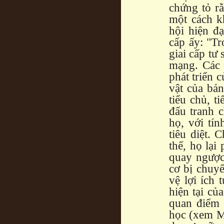
chứng tỏ r
một cách k
hội hiện đạ
cấp ấy: "Tr
giai cấp tư 
mạng. Các 
phát triển c
vật của bản
tiểu chủ, t
đấu tranh c
họ, với tín
tiêu diệt.
thế, họ lại
quay ngược 
cơ bị chuyể
vệ lợi ích 
hiện tại củ
quan điểm 
học (xem M