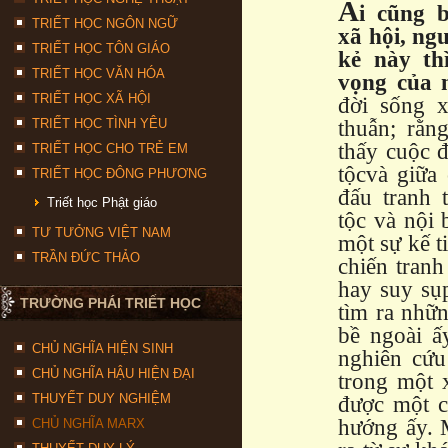
A
i cũng b
TRIẾT HỌC NGÔN NGỮ
xã hội, ng
TRIẾT HỌC TÔN GIÁO
kẻ này th
TRIẾT HỌC VĂN HÓA
vọng của 
TRIẾT HỌC XÃ HỘI
đời sống 
TRIẾT HỌC TÌNH YÊU
thuẫn; rằn
thấy cuộc đ
TRIẾT HỌC CHO TRẺ EM
tộcvà giữa
TRIẾT HỌC ĐÔNG PHƯƠNG
đấu tranh 
Triết học Phật giáo
tộc và nội 
TƯ TƯỞNG VIỆT NAM
một sự kế t
TRẦN ĐỨC THẢO
chiến tranh
hay suy sụ
TRƯỜNG PHÁI TRIẾT HỌC
tìm ra nhữn
bề ngoài ấy
CHỦ NGHĨA HIỆN SINH
nghiên cứu
CHỦ NGHĨA HẬU HIỆN ĐẠI
trong một 
THUYẾT DUY NGHIỆM
được một c
hướng ấy. 
CHỦ NGHĨA MARX