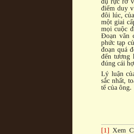
dụ rực rỡ v
điểm duy vậ
đôi lúc, củ
một giai cấ
mọi cuộc đấ
Đoạn văn c
phức tạp c
đoạn quá độ
đến tương 
đúng cái hợp
Lý luận củ
sắc nhất, t
tế của ông.
[1]
Xem C.