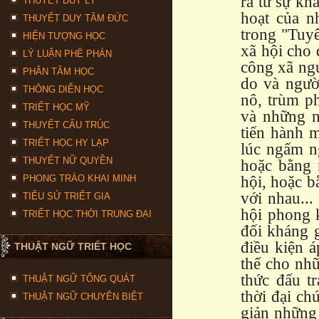
ra từ sự kh
THUYẾT DUY LÝ
hoạt của n
THUYẾT DUY TÂM ĐỨC
trong "Tuyê
HIỆN TƯỢNG HỌC
xã hội cho 
LÝ LUẬN PHÊ PHÁN
công xã ngu
PHÂN TÂM HỌC
do và ngườ
THÔNG DIỄN HỌC
nô, trùm p
TRIẾT HỌC MỸ
và những n
THUYẾT CẤU TRÚC
tiến hành 
TRIẾT HỌC HY LẠP
lúc ngấm n
THUYẾT NỮ QUYỀN
hoặc bằng 
PHONG TRÀO KHAI MINH
hội, hoặc b
với nhau...
TIỂU SỬ TRIẾT GIA
hội phong 
TRIẾT HỌC THỜI TRUNG ĐẠI
đối kháng 
điều kiện 
THUẬT NGỮ TRIẾT HỌC
thế cho nhữ
thức đấu t
THUẬT NGỮ TỔNG QUÁT
thời đại chú
THUẬT NGỮ CHUYÊN BIỆT
giản những 