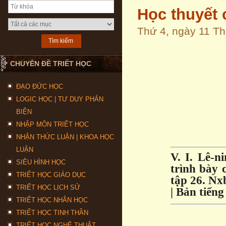
Học thuyết 
Thứ 4, ngày 11 T
CHUYÊN ĐỀ TRIẾT HỌC
ĐẠO ĐỨC HỌC
LOGIC HỌC | TƯ DUY PHẢN
BIỆN
NHẬP MÔN TRIẾT HỌC
NHẬN THỨC LUẬN | KHOA HỌC
LUẬN
V. I. Lê-n
SIÊU HÌNH HỌC
trình bày 
TRIẾT HỌC GIÁO DỤC
tập 26. Nxb
TRIẾT HỌC LỊCH SỬ
| Bản tiến
TRIẾT HỌC NHÂN HỌC
TRIẾT HỌC TINH THẦN
TRIẾT HỌC NGHỆ THUẬT