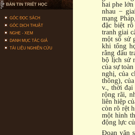
hai phe lớn
BẢN TIN TRIẾT HỌC
nhau − gia
mạng Pháp,
GÓC ĐỌC SÁCH
đặc biệt r
GÓC DỊCH THUẬT
tranh giai 
NGHE - XEM
một số sử g
DANH MỤC TÁC GIẢ
khi tổng h
TÀI LIỆU NGHIÊN CỨU
rằng đấu tr
bộ lịch sử 
của sự toàn 
nghị, của 
thông), của
v., thời đ
rộng rãi, 
liên hiệp c
còn rõ rệt 
một hình th
động lực củ
Đoạn văn s