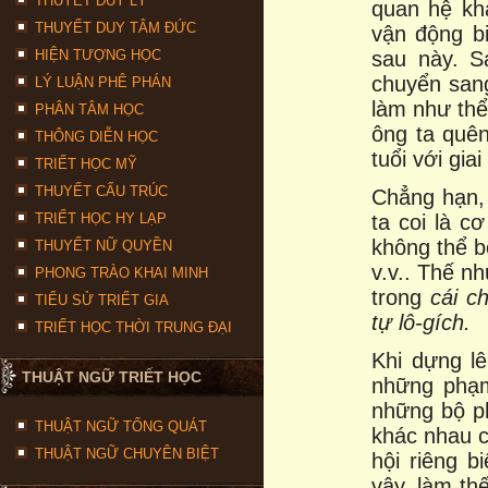
THUYẾT DUY LÝ
quan hệ kh
THUYẾT DUY TÂM ĐỨC
vận động b
HIỆN TƯỢNG HỌC
sau này. S
chuyển sang
LÝ LUẬN PHÊ PHÁN
làm như thể
PHÂN TÂM HỌC
ông ta quê
THÔNG DIỄN HỌC
tuổi với gia
TRIẾT HỌC MỸ
THUYẾT CẤU TRÚC
Chẳng hạn, 
TRIẾT HỌC HY LẠP
ta coi là c
không thể b
THUYẾT NỮ QUYỀN
v.v.. Thế n
PHONG TRÀO KHAI MINH
trong
cái ch
TIỂU SỬ TRIẾT GIA
tự lô-gích.
TRIẾT HỌC THỜI TRUNG ĐẠI
Khi dựng l
THUẬT NGỮ TRIẾT HỌC
những phạm 
những bộ ph
THUẬT NGỮ TỔNG QUÁT
khác nhau c
THUẬT NGỮ CHUYÊN BIỆT
hội riêng b
vậy, làm th