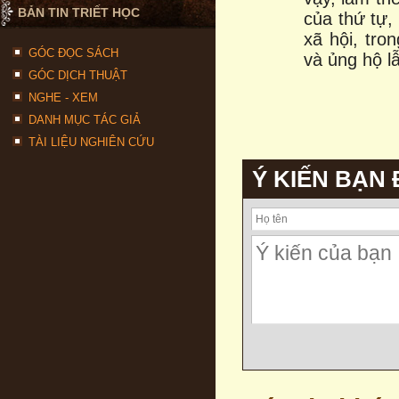
BẢN TIN TRIẾT HỌC
của thứ tự, 
xã hội, tro
GÓC ĐỌC SÁCH
và ủng hộ l
GÓC DỊCH THUẬT
NGHE - XEM
DANH MỤC TÁC GIẢ
TÀI LIỆU NGHIÊN CỨU
Ý KIẾN BẠN