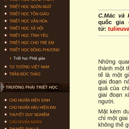
TRIẾT HỌC NGÔN NGỮ
TRIẾT HỌC TÔN GIÁO
C.Mác và 
TRIẾT HỌC VĂN HÓA
quốc gia 
tử:
tulieuv
TRIẾT HỌC XÃ HỘI
TRIẾT HỌC TÌNH YÊU
TRIẾT HỌC CHO TRẺ EM
TRIẾT HỌC ĐÔNG PHƯƠNG
Triết học Phật giáo
Những quan
TƯ TƯỞNG VIỆT NAM
thành một t
tế là một g
TRẦN ĐỨC THẢO
giai đoạn n
TRƯỜNG PHÁI TRIẾT HỌC
quả của chí
giai đoạn x
CHỦ NGHĨA HIỆN SINH
người.
CHỦ NGHĨA HẬU HIỆN ĐẠI
Mặt kém du
THUYẾT DUY NGHIỆM
chỉ một gia
CHỦ NGHĨA MARX
không thể g