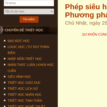
Phép siêu hì
Phương phá
Chủ Nhật, ngày 2
CHUYÊN ĐỀ TRIẾT HỌC
SỰ KHỐN CÙNG
ĐẠO ĐỨC HỌC
LOGIC HỌC | TƯ DUY PHẢN
BIỆN
NHẬP MÔN TRIẾT HỌC
NHẬN THỨC LUẬN | KHOA HỌC
LUẬN
SIÊU HÌNH HỌC
TRIẾT HỌC GIÁO DỤC
TRIẾT HỌC LỊCH SỬ
TRIẾT HỌC NHÂN HỌC
TRIẾT HỌC TINH THẦN
TRIẾT HỌC NGHỆ THUẬT