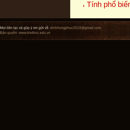
Tính phổ biế
Mọi liên lạc và góp ý xin gửi về:
dinhhongphuc2010@gmail.com
.
Bản quyền:
www.triethoc.edu.vn